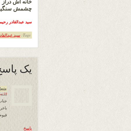
خانه اش دراز ک
چشمش سنگینی 
سید عبدالقادر رحی
Tags:
سید عبدالقا
یک پاسخ
dmin
19 می 2024 در 15:01
جناب
باع
قیوم
پاسخ