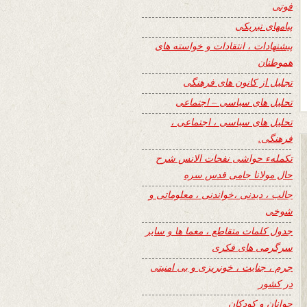
فوتی
پیامهای تبریکی
پیشنهادات ، انتقادات و خواسته های
هموطنان
تجلیل از کانون های فرهنگی
تحلیل های سیاسی – اجتماعی
تحلیل های سیاسی ، اجتماعی ،
فرهنگی.
تکملهء حواشی نفحات الانس شرح
حال مولانا جامی قدس سره
جالب ، دیدنی ،خواندنی ، معلوماتی و
شوخی
جدول کلمات متقاطع ، معما ها و سایر
سرگرمی های فکری
جرم ، جنایت ، خونریزی و بی امنیتی
در کشور
جوانان و کودکان