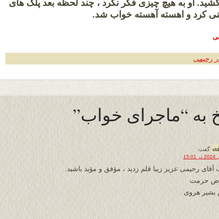
شید. او به هیچ چیزی فکر نکرد ، چند لحظه بعد پلک های
کرد و اهسته آهسته خواب شد.
می
در رحیمی
 به “ماجرای خواب”
a
گفت:
 آقای رحیمی عزیز زیبا قلم زدید ، مؤفق و مؤید باشید.
رض حرمت
 بشیر هروی