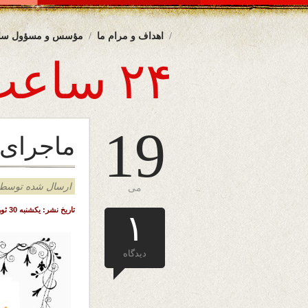
اهداف و مرام ما
مؤسس و مسؤول سا
۲۴ ساعت
19
ماجرای
ارسال شده توسط admin د
می
تاریخ نشر: یکشنبه 30 ثور (اردیبهشت) ۱۴۰۳ خورشیدی – ۱9 می ۲۰۲۴ میلادی – ملبورن – آسترالیا
۱
دیدگاه