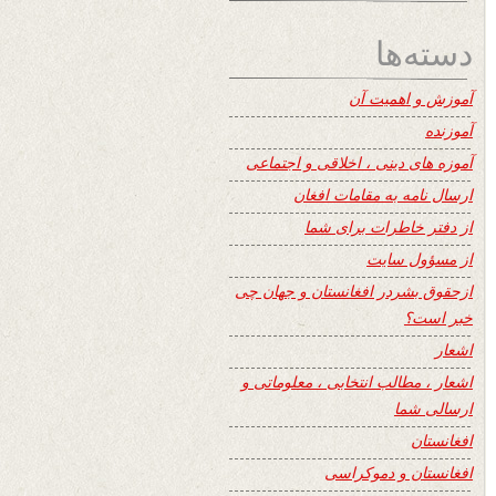
دسته‌ها
آموزش و اهمیت آن
آموزنده
آموزه های دینی ، اخلاقی و اجتماعی
ارسال نامه به مقامات افغان
از دفتر خاطرات برای شما
از مسؤول سایت
ازحقوق بشردر افغانستان و جهان چی
خبر است؟
اشعار
اشعار ، مطالب انتخابی ، معلوماتی و
ارسالی شما
افغانستان
افغانستان و دموکراسی