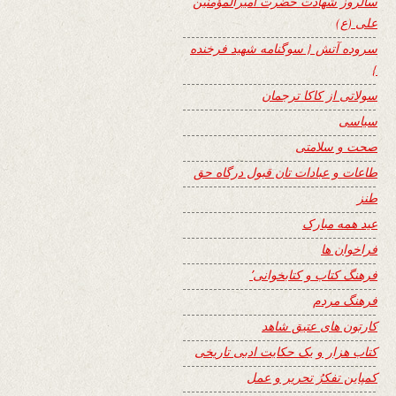
سالروز شهادت حضرت امیرالمؤمنین
علی (ع)
سروده آتش { سوگنامه شهید فرخنده
}
سولاتی از کاکا ترجمان
سیاسی
صحت و سلامتی
طاعات و عبادات تان قبول درگاه حق
طنز
عید همه مبارک
فراخوان ها
فرهنگ کتاب و کتابخوانی٬
فرهنگ مردم
کارتون های عتیق شاهد
کتاب هزار و یک حکایت ادبی تاریخی
کمپاین تفکرُ تحریر و عمل