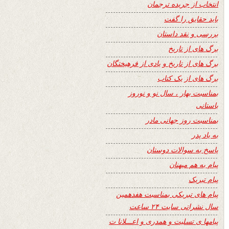
انتخاب از جریده ترجمان
باید حقایق را گفت
بررسی و نقد داستان
برگ های از تاریخ
برگ های از تاریخ و یادی از فرهیختگان
برگ های از یک کتاب
بمناسبت بهار ، سال نو و نوروز
باستانی
بمناسبت روز جهانی مادر
به یاد پدر
پاسخ به سوالات دوستان
پیام به هم میهنان
پیام تبریک
پیام های تبریکی بمناسبت هفدهمین
سال نشراتی سایت ۲۴ ساعت
پیامها ی تسلیت و همدری و اعـــلانا ت