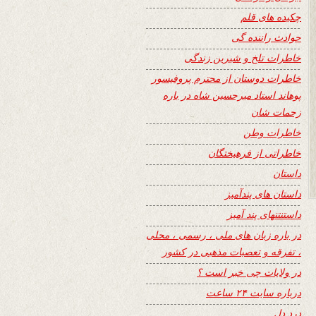
چکیده های قلم
حوادث راننده گی
خاطرات تلخ و شیرین زندگی
خاطرات دوستان از محترم پروفیسور
پوهاند استاد میرحسین شاه در باره
زحمات شان
خاطرات وطن
خاطراتی از فرهیختگان
داستان
داستان های پندآمیز
داستنتنهای پند آمیز
در باره زبان های ملی ، رسمی ، محلی
، تفرقه و تعصبات مذهبی در کشور
در ولایات چی خبر است ؟
درباره سایت ۲۴ ساعت
درد دل