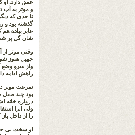
عمق دارد. او 
و موتر به آب 
تا حدی که دیگ
گذشته بود و ر
عابر پیاده هم ک
شان گل پر شده
وقتی موتر از 
جهیل هنوز شور 
واز سرو وضع گ
راهش ادامه داد
سرعت موتر در ی
بود چند طفل ه
دروازه خانه اش
ولی انرا استف
را از داخل باز 
او سخت بی حو