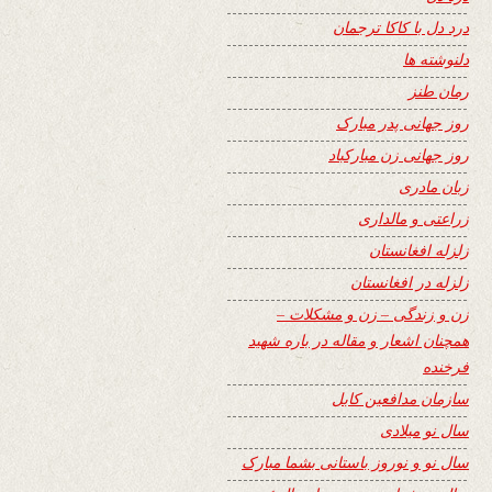
درد دل با کاکا ترجمان
دلنوشته ها
رمان طنز
روز جهانی پدر مبارک
روز جهانی زن مبارکباد
زبان مادری
زراعتی و مالداری
زلزله افغانستان
زلزله در افغانستان
زن و زندگی – زن و مشکلات –
همچنان اشعار و مقاله در باره شهید
فرخنده
سازمان مدافعین کابل
سال نو میلادی
سال نو و نوروز باستانی بشما مبارک