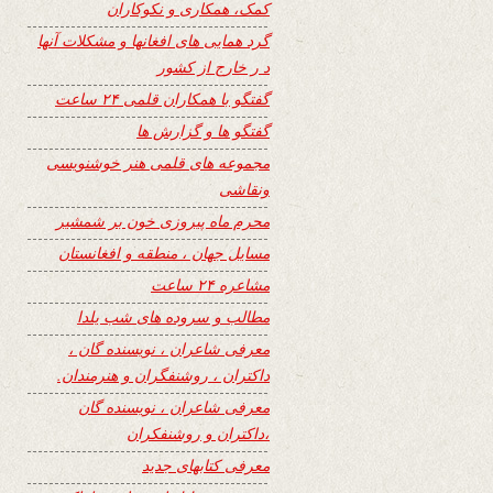
کمک، همکاری و نکوکاران
گرد همایی های افغانها و مشکلات آنها
د ر خارج از کشور
گفتگو با همکاران قلمی ۲۴ ساعت
گفتگو ها و گزارش ها
مجموعه های قلمی هنر خوشنویسی
ونقاشی
محرم ماه پیروزی خون بر شمشیر
مسایل جهان ، منطقه و افغانستان
مشاعره ۲۴ ساعت
مطالب و سروده های شب یلدا
معرفی شاعران ، نویسنده گان ،
داکتران ، روشنفگران و هنرمندان.
معرفی شاعران ، نویسنده گان
،داکتران و روشنفکران
معرفی کتابهای جدید