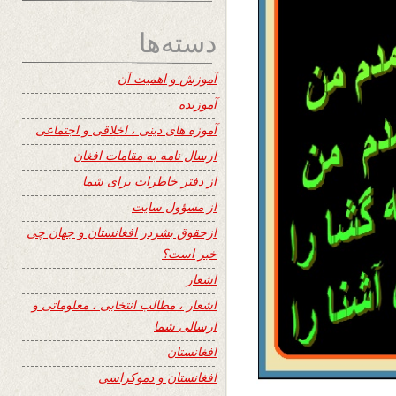
دسته‌ها
آموزش و اهمیت آن
آموزنده
آموزه های دینی ، اخلاقی و اجتماعی
ارسال نامه به مقامات افغان
از دفتر خاطرات برای شما
از مسؤول سایت
ازحقوق بشردر افغانستان و جهان چی
خبر است؟
اشعار
اشعار ، مطالب انتخابی ، معلوماتی و
ارسالی شما
افغانستان
افغانستان و دموکراسی