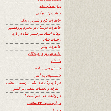
چکیده های قلم
حوادث راننده گی
خاطرات تلخ و شیرین زندگی
خاطرات دوستان از محترم پروفیسور
پوهاند استاد میرحسین شاه در باره
زحمات شان
خاطرات وطن
خاطراتی از فرهیختگان
داستان
داستان های پندآمیز
داستنتنهای پند آمیز
در باره زبان های ملی ، رسمی ، محلی
، تفرقه و تعصبات مذهبی در کشور
در ولایات چی خبر است ؟
درباره سایت ۲۴ ساعت
درد دل