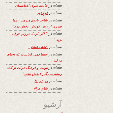
admin
در
جامعه هنری افغانستان
admin
در
اوجِ نور
admin
در
شاعر بانوی هنرمند ، هما
طرزی از زبان خودش (بخش دوم)
admin
در
” اگر کودک درونم حرف
بزند “
admin
در
کشتی عشق
admin
در
عیسا دمی کجاست که احیای
ما کند
admin
در
هویت و فرهنگ هرات از کجا
ریشه می گیرد(بخش هفتم)
admin
در
دوبیتی ها
admin
در
شامِ فراق
آرشیو