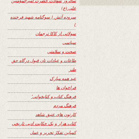
سالروز شهادت حضرت امیرالمؤمنین
علی (ع)
سروده آتش { سوگنامه شهید فرخنده
}
سولاتی از کاکا ترجمان
سیاسی
صحت و سلامتی
طاعات و عبادات تان قبول درگاه حق
طنز
عید همه مبارک
فراخوان ها
فرهنگ کتاب و کتابخوانی٬
فرهنگ مردم
کارتون های عتیق شاهد
کتاب هزار و یک حکایت ادبی تاریخی
کمپاین تفکرُ تحریر و عمل