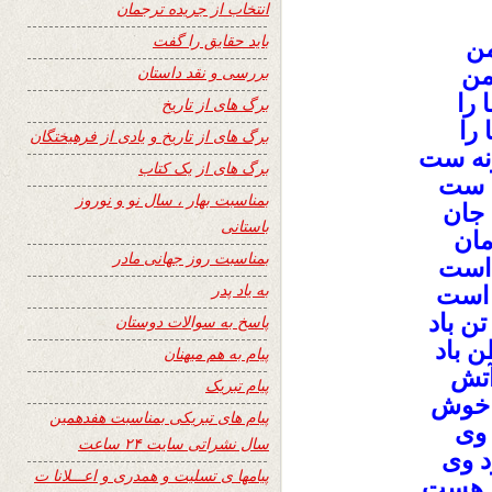
انتخاب از جریده ترجمان
باید حقایق را گفت
من
من
بررسی و نقد داستان
 را
برگ های از تاریخ
 را
برگ های از تاریخ و یادی از فرهیختگان
نه ست
برگ های از یک کتاب
ن ست
بمناسبت بهار ، سال نو و نوروز
 جان
باستانی
مان
بمناسبت روز جهانی مادر
 است
به یاد پدر
ب است
ن باد
پاسخ به سوالات دوستان
ن باد
پیام به هم میهنان
آتش
پیام تبریک
ل خوش
پیام های تبریکی بمناسبت هفدهمین
 وی
سال نشراتی سایت ۲۴ ساعت
د وی
پیامها ی تسلیت و همدری و اعـــلانا ت
ل هست