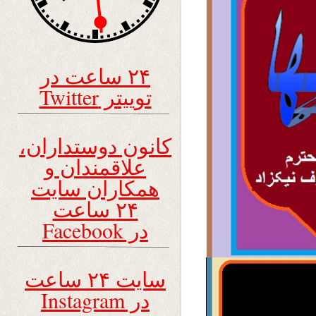
۲۴ ساعت در
توییتر Twitter
کانون دوستداران،
علاقمندان و
همکاران سایت
۲۴ ساعت
در Facebook
سایت ۲۴ ساعت
در Instagram