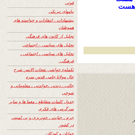
فوتی
 هست
پیامهای تبریکی
پیشنهادات ، انتقادات و خواسته های
هموطنان
تجلیل از کانون های فرهنگی
تحلیل های سیاسی – اجتماعی
تحلیل های سیاسی ، اجتماعی ،
فرهنگی.
تکملهء حواشی نفحات الانس شرح
حال مولانا جامی قدس سره
جالب ، دیدنی ،خواندنی ، معلوماتی و
شوخی
جدول کلمات متقاطع ، معما ها و سایر
سرگرمی های فکری
جرم ، جنایت ، خونریزی و بی امنیتی
ر
در کشور
جوانان و کودکان