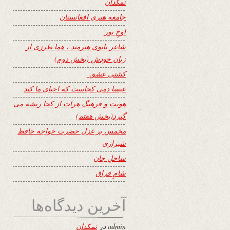
نمکدان
جامعه هنری افغانستان
اوجِ نور
شاعر بانوی هنرمند ، هما طرزی از
زبان خودش (بخش دوم)
کشتی عشق
عیسا دمی کجاست که احیای ما کند
هویت و فرهنگ هرات از کجا ریشه می
گیرد(بخش هفتم)
مخمس بر غزل حضرت خواجه حافظ
شیرازی
ساحلِ جان
شامِ فراق
آخرین دیدگاه‌ها
admin
در
نمکدان