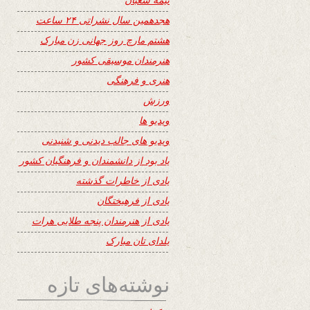
هجدهمین سال نشراتی ۲۴ ساعت
هشتم مارچ روز جهانی زن مبارک
هنرمندان موسیقی کشور
هنری و فرهنگی
ورزش
ویدیو ها
ویدیو های جالب دیدنی و شنیدنی
یاد بود از دانشمندان و فرهنگیان کشور
یادی از خاطرات گذشته
یادی از فرهیختگان
یادی از هنرمندان پنجه طلایی هرات
یلدای تان مبارک
نوشته‌های تازه