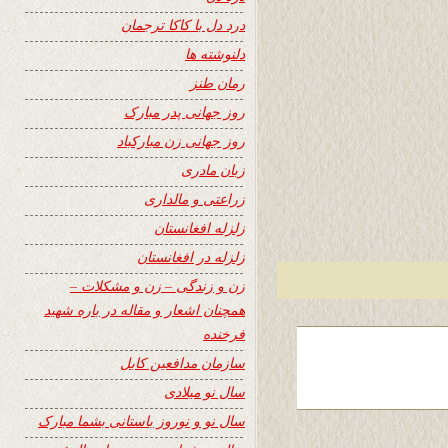
درد دل با کاکا ترجمان
دلنوشته ها
رمان طنز
روز جهانی پدر مبارک
روز جهانی زن مبارکباد
زبان مادری
زراعتی و مالداری
زلزله افغانستان
زلزله در افغانستان
زن و زندگی – زن و مشکلات –
همچنان اشعار و مقاله در باره شهید
فرخنده
سازمان مدافعین کابل
سال نو میلادی
سال نو و نوروز باستانی بشما مبارک