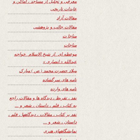
معرفی و تجلیل از مساجد ، اماکن و
عابدات تاریخی
مقالات آزاد
مقالات جالب و پژوهشی
مناجا ت
مناجات
موعظه ای از شیخ الاسلام خواجه
عبدالله « انصاری »
میلاد حضرت محمد ( ص ) مبارک
نامه های سرگشاده
نامه های وارده
نفد ، تقریظ ، دیدگاه ها و مقالات راجع
به کتاب ، فلم ، داستان ، شعر و …
نفد بر کتاب ، مقالات ، دیدگاهها ، فلم ،
داستان ، شعر و …
نمایشگاههای هنری
نیمه شعبان