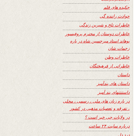
چکیده های قلم
حوادث راننده گی
خاطرات تلخ و شیرین زندگی
خاطرات دوستان از محترم پروفیسور
پوهاند استاد میرحسین شاه در باره
زحمات شان
خاطرات وطن
خاطراتی از فرهیختگان
داستان
داستان های پندآمیز
داستنتنهای پند آمیز
در باره زبان های ملی ، رسمی ، محلی
، تفرقه و تعصبات مذهبی در کشور
در ولایات چی خبر است ؟
درباره سایت ۲۴ ساعت
درد دل