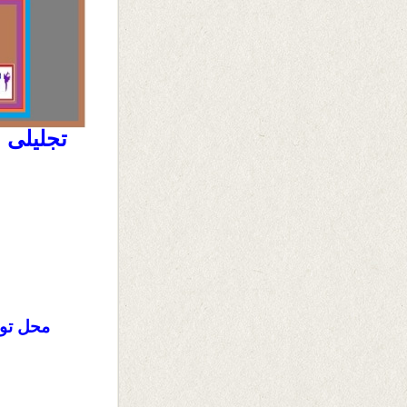
تجلیلی 
محل تول