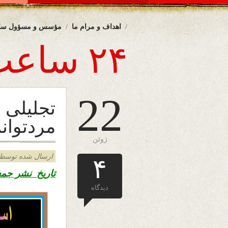
اهداف و مرام ما
مؤسس و مسؤول سا
۲۴ ساعت
22
تجلیلی 
مردتوان
ژوئن
ارسال شده توسط admin د
۴
تاریخ نشر جمع
دیدگاه