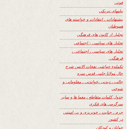
فوتی
پیامهای تبریکی
پیشنهادات ، انتقادات و خواسته های
هموطنان
تجلیل از کانون های فرهنگی
تحلیل های سیاسی – اجتماعی
تحلیل های سیاسی ، اجتماعی ،
فرهنگی.
تکملهء حواشی نفحات الانس شرح
حال مولانا جامی قدس سره
جالب ، دیدنی ،خواندنی ، معلوماتی و
شوخی
جدول کلمات متقاطع ، معما ها و سایر
سرگرمی های فکری
جرم ، جنایت ، خونریزی و بی امنیتی
در کشور
جوانان و کودکان