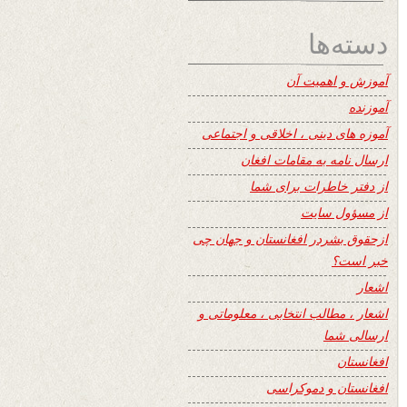
دسته‌ها
آموزش و اهمیت آن
آموزنده
آموزه های دینی ، اخلاقی و اجتماعی
ارسال نامه به مقامات افغان
از دفتر خاطرات برای شما
از مسؤول سایت
ازحقوق بشردر افغانستان و جهان چی
خبر است؟
اشعار
اشعار ، مطالب انتخابی ، معلوماتی و
ارسالی شما
افغانستان
افغانستان و دموکراسی