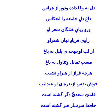
دل به وفا داده ودور از هراس
داغِ دلِ جامعه را انعکاس
وردِ زبانِ هَمَگان شعر او
راوی فریادِ نهان شعراو
از لبِ اوچهچه ی بلبل به باغ
مستِ تمایل وتناول به باغ
هرچه فراز از هنراو نشیب
خوش نفس ازنعره ی او عندلیب
قامتِ سعدیِّ دگر گشته است
حافظ سرشارِ هنر گشته است