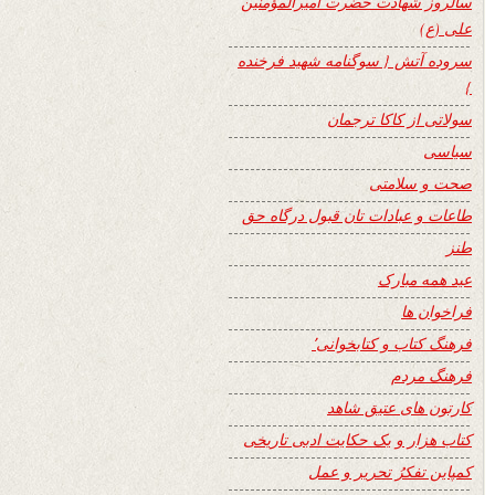
سالروز شهادت حضرت امیرالمؤمنین
علی (ع)
سروده آتش { سوگنامه شهید فرخنده
}
سولاتی از کاکا ترجمان
سیاسی
صحت و سلامتی
طاعات و عبادات تان قبول درگاه حق
طنز
عید همه مبارک
فراخوان ها
فرهنگ کتاب و کتابخوانی٬
فرهنگ مردم
کارتون های عتیق شاهد
کتاب هزار و یک حکایت ادبی تاریخی
کمپاین تفکرُ تحریر و عمل