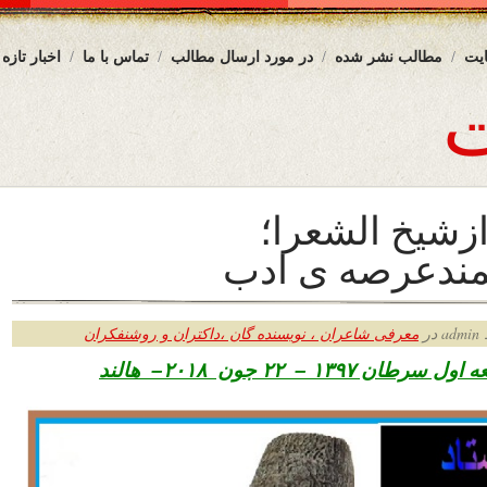
یت
مطالب نشر شده
در مورد ارسال مطالب
تماس با ما
اخبار تازه
ازشیخ الشعرا؛
مندعرصه ی ادب
ر
معرفی شاعران ، نویسنده گان ،داکتران و روشنفکران
ه
اول سرطان ۱۳۹۷ – ۲۲ جون ۲۰۱۸– هالند