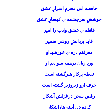
حافظه اش محرمِ اسرارِ عشق
جوششِ سرچشمه ی کهسارِ عشق
قافله ی عشق وادب را امیر
قاید پردانشِ روشن ضمیر
معرفتم ذره ی خورشیداو
وردِ زبان درهمه سو دیدِ او
نقطه پرکار هنرگشته است
حرف ازو زیروزبر گشته است
رقصِ سخن درغزلش آشکار
کرده دلِ آیینه هاراشکار