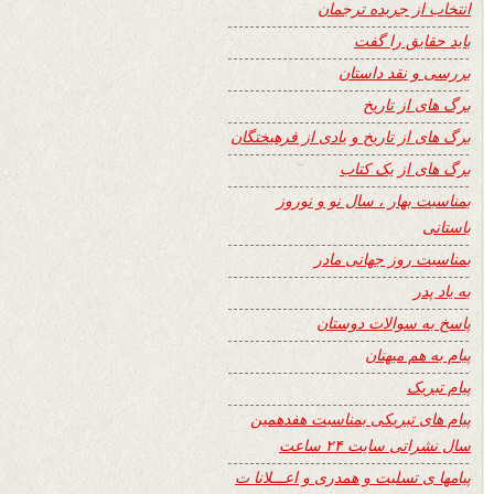
انتخاب از جریده ترجمان
باید حقایق را گفت
بررسی و نقد داستان
برگ های از تاریخ
برگ های از تاریخ و یادی از فرهیختگان
برگ های از یک کتاب
بمناسبت بهار ، سال نو و نوروز
باستانی
بمناسبت روز جهانی مادر
به یاد پدر
پاسخ به سوالات دوستان
پیام به هم میهنان
پیام تبریک
پیام های تبریکی بمناسبت هفدهمین
سال نشراتی سایت ۲۴ ساعت
پیامها ی تسلیت و همدری و اعـــلانا ت