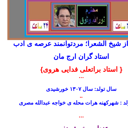
از شیخ الشعرا؛ مردتوانمند عرصه ی ادب
استاد گران ارج مان
{ استاد براتعلی فدایی هروی}
…
سال تولد: سال ۱۳۰۷ خورشیدی
..
د : شهرکهنه هرات محله ی خواجه عبدالله مصری
…