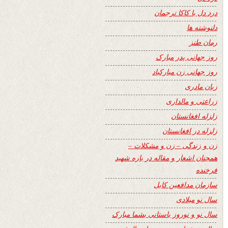
درد دل با کاکا ترجمان
دلنوشته ها
رمان طنز
روز جهانی پدر مبارک
روز جهانی زن مبارکباد
زبان مادری
زراعتی و مالداری
زلزله افغانستان
زلزله در افغانستان
زن و زندگی – زن و مشکلات –
همچنان اشعار و مقاله در باره شهید
فرخنده
سازمان مدافعین کابل
سال نو میلادی
سال نو و نوروز باستانی بشما مبارک