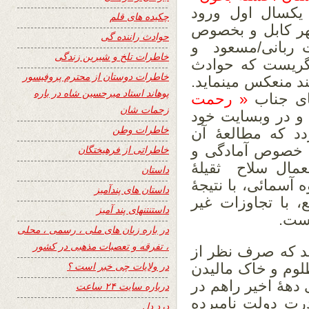
 یکسال اول ورود
چکیده های قلم
هر کابل و بخصوص
حوادث راننده گی
 ربانی/مسعود و
خاطرات تلخ و شیرین زندگی
یگریست که حوادث
خاطرات دوستان از محترم پروفیسور
ند منعکس مینماید.
پوهاند استاد میرحسین شاه در باره
نای جناب
« رحمت
زحمات شان
و در وبسایت خود
خاطرات وطن
د که مطالعۀ آن
ل خصوص آمادگی و
خاطراتی از فرهیختگان
مال سلاح ثقیلۀ
داستان
 آسمائی، با نتیجۀ
داستان های پندآمیز
 با تجاوزات غیر
داستنتنهای پند آمیز
است.
در باره زبان های ملی ، رسمی ، محلی
، تفرقه و تعصبات مذهبی در کشور
هد که صرف نظر از
در ولایات چی خبر است ؟
وم و خاک مالیدن
 دهۀ اخیر راهم در
درباره سایت ۲۴ ساعت
رت دولت نامبرده
درد دل