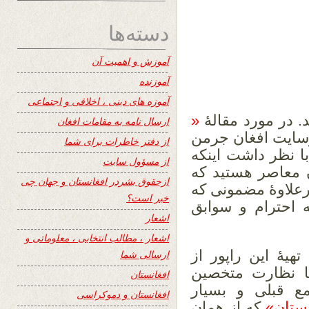
دسته‌ها
آموزش و اهمیت آن
آموزنده
آموزه های دینی ، اخلاقی و اجتماعی
د. در مورد مقالۀ
«
ارسال نامه به مقامات افغان
رسایت افغان جرمن
از دفتر خاطرات برای شما
ا نظر داشت اینکه
از مسؤول سایت
 معاصر هستید که
ازحقوق بشردر افغانستان و جهان چی
علاوۀ مضمونی که
خبر است؟
به احترام و سوابق
اشعار
اشعار ، مطالب انتخابی ، معلوماتی و
یۀ این راپور از
ارسالی شما
ا نظارت متخصین
افغانستان
ع قبلی و بسیار
افغانستان و دموکراسی
نستان»
که از همان