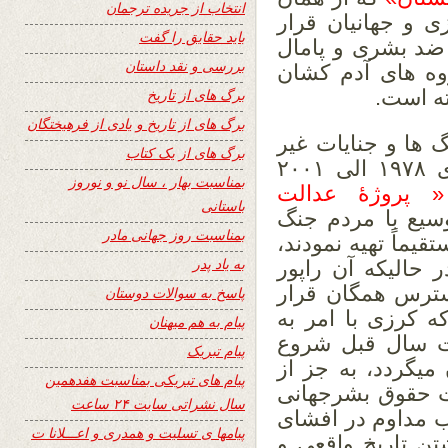
انتخاب از جریده ترجمان
کرزی و جهانیان قرار
باید حقایق را گفت
 ضد بشری و پامال
بررسی و نقد داستان
وه های آدم کشان
ه است.
برگ های از تاریخ
برگ های از تاریخ و یادی از فرهیختگان
گ ها و جنایات غیر
برگ های از یک کتاب
انسانی بر مردم افغانستان را از سالهای ۱۹۷۸ الی ۲۰۰۱
بمناسبت بهار ، سال نو و نوروز
« پروژۀ عدالت
باستانی
سیع با مردم جنگ
بمناسبت روز جهانی مادر
یماً تهیه نمودند،
به یاد پدر
ر حالیکه آن راپور
سترس همگان قرار
پاسخ به سوالات دوستان
 کرزی با امر به
پیام به هم میهنان
ت سال قبل شروع
پیام تبریک
یگردد، به جز از
پیام های تبریکی بمناسبت هفدهمین
ت حقوق بشرجهانی
سال نشراتی سایت ۲۴ ساعت
یب مداوم در افشای
پیامها ی تسلیت و همدری و اعـــلانا ت
تن تاریخ واقعی و