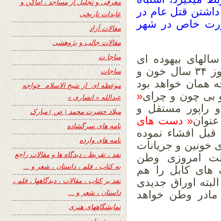
معرفی و تجلیل از مساجد ، اماکن و
 داشتن قتل عام در
عابدات تاریخی
صورت خاص در شهر
مقالات آزاد
مقالات جالب و پژوهشی
مناجا ت
سالهای بیهوده ای
برای تحقیق و مطالعات جریانات ملت سوز ۳۴ سال خون و
مناجات
 همان خواهد بود
موعظه ای از شیخ الاسلام خواجه
 بی چون و چرای
«
عبدالله « انصاری »
 راپور مستقل و
میلاد حضرت محمد ( ص ) مبارک
عنوان
« دست های
نامه های سرگشاده
 قبل افشاء نموده
نامه های وارده
ای خونین و جریانات
نفد ، تقریظ ، دیدگاه ها و مقالات راجع
ولت امروزی وطن
به کتاب ، فلم ، داستان ، شعر و …
های کابل را هم
نفد بر کتاب ، مقالات ، دیدگاهها ، فلم ،
لبته اوراق جدیدی
داستان ، شعر و …
 مادر وطن خواهد
نمایشگاههای هنری
نیمه شعبان