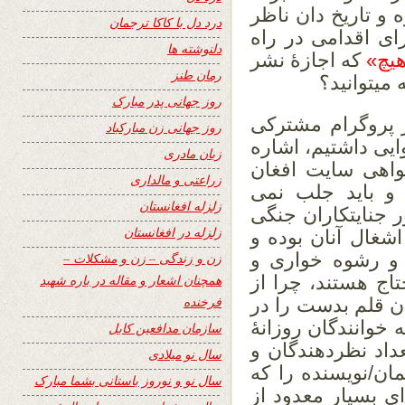
و تاریخ دان ناظر
درد دل با کاکا ترجمان
رای اقدامی در راه
دلنوشته ها
هیچ»
که اجازۀ نشر
رمان طنز
میتوانید؟
روز جهانی پدر مبارک
 پروگرام مشترکی
روز جهانی زن مبارکباد
وایی داشتیم، اشاره
زبان مادری
واهی سایت افغان
زراعتی و مالداری
و باید جلب نمی
زلزله افغانستان
ر جنایتکاران جنگی
زلزله در افغانستان
اشغال آنان بوده و
 و رشوه خواری و
زن و زندگی – زن و مشکلات –
اج هستند، چرا از
همچنان اشعار و مقاله در باره شهید
فرخنده
ن قلم بدست را در
 خوانندگان روزانۀ
سازمان مدافعین کابل
عداد نظردهندگان و
سال نو میلادی
ن/نویسنده را که
سال نو و نوروز باستانی بشما مبارک
ی بسیار معدود از