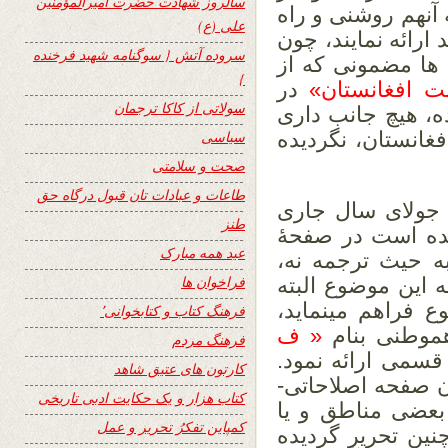
سالروز شهادت حضرت امیرالمؤمنین
 آنهم روشنی و راه
علی (ع)
 ارائه نمایند، چون
سروده آتش { سوگنامه شهید فرخنده
ها مضمونی که از
}
ت افغانستان»
در
سولاتی از کاکا ترجمان
، هیچ جانب داری
غانستان، نگردیده
سیاسی
صحت و سلامتی
طاعات و عبادات تان قبول درگاه حق
ضمون نیویارک تایمز که بتاریخ۲۲ جولای سال جاری
طنز
ده است در صفحۀ
عید همه مبارک
ه حیث ترجمه نه،
فراخوان ها
 این موضوع البته
 فراهم مینماید،
فرهنگ کتاب و کتابخوانی٬
هموطنی بنام
« ف
فرهنگ مردم
قسمی ارائه نمود.
کارتون های عتیق شاهد
ن صفحه اصلاحاتی-
کتاب هزار و یک حکایت ادبی تاریخی
مورد بعضی مناطق و یا
کمپاین تفکرُ تحریر و عمل
نین تحریر گردیده