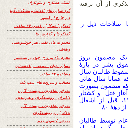
کمک، همکاری و نکوکاران
ذکری از آن نرفته
گرد همایی های افغانها و مشکلات آنها
د ر خارج از کشور
 اصلاحات ذیل را
گفتگو با همکاران قلمی ۲۴ ساعت
گفتگو ها و گزارش ها
مجموعه های قلمی هنر خوشنویسی
ونقاشی
 یک مضمون بروز
محرم ماه پیروزی خون بر شمشیر
قوق بشر در بارۀ
مسایل جهان ، منطقه و افغانستان
 سقوط طالبان سال
مشاعره ۲۴ ساعت
 که همانا سال هائی
مطالب و سروده های شب یلدا
ریکه مضمون بصورت
معرفی شاعران ، نویسنده گان ،
آغاز قتل و کشتار
داکتران ، روشنفگران و هنرمندان.
های دسته جمعی را حتی در سال ۱۹۷۸، قبل از اشغال
معرفی شاعران ، نویسنده گان
دهۀ ۸۰
،داکتران و روشنفکران
ام توسط طالبان
معرفی کتابهای جدید
ط میگیرد، اشتباه