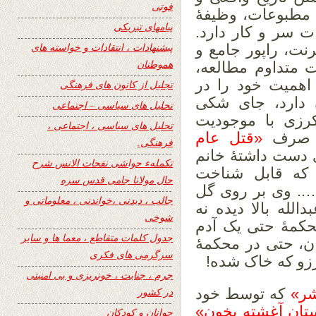
فوتی
 مطبوعات، وظیفۀ
پیامهای تبریکی
 سر و کار دارد.
پیشنهادات ، انتقادات و خواسته های
نت، راپور جامع و
هموطنان
متداوم مطالعه،
 اهمیت خود را در
تجلیل از کانون های فرهنگی
ن دارد، جای شکی
تحلیل های سیاسی – اجتماعی
کرزی با موجودیت
تحلیل های سیاسی ، اجتماعی ،
ی صرف
«قتل عام
فرهنگی.
وی دست داشتۀ خانم
تکملهء حواشی نفحات الانس شرح
 که قابل شناخت
حال مولانا جامی قدس سره
….. وی بر روی گل
جالب ، دیدنی ،خواندنی ، معلوماتی و
لله بالا دیده نه
شوخی
محکمۀ حتی یک آدم
جدول کلمات متقاطع ، معما ها و سایر
ان، حتی در محکمۀ
سرگرمی های فکری
رزو که خاک شده!
جرم ، جنایت ، خونریزی و بی امنیتی
شر»
که توسط خود
در کشور
ان آغشته بخون»
جوانان و کودکان