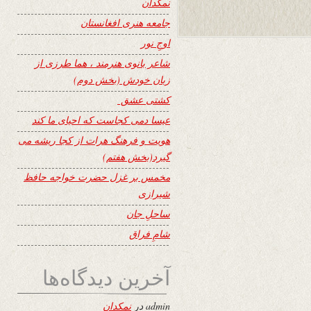
نمکدان
جامعه هنری افغانستان
اوجِ نور
شاعر بانوی هنرمند ، هما طرزی از
زبان خودش (بخش دوم)
کشتی عشق
عیسا دمی کجاست که احیای ما کند
هویت و فرهنگ هرات از کجا ریشه می
گیرد(بخش هفتم)
مخمس بر غزل حضرت خواجه حافظ
شیرازی
ساحلِ جان
شامِ فراق
آخرین دیدگاه‌ها
admin
در
نمکدان