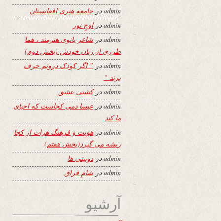
admin
در
جامعه هنری افغانستان
admin
در
اوجِ نور
admin
در
شاعر بانوی هنرمند ، هما
طرزی از زبان خودش (بخش دوم)
admin
در
” اگر کودک درونم حرف
بزند “
admin
در
کشتی عشق
admin
در
عیسا دمی کجاست که احیای
ما کند
admin
در
هویت و فرهنگ هرات از کجا
ریشه می گیرد(بخش هفتم)
admin
در
دوبیتی ها
admin
در
شامِ فراق
آرشیو