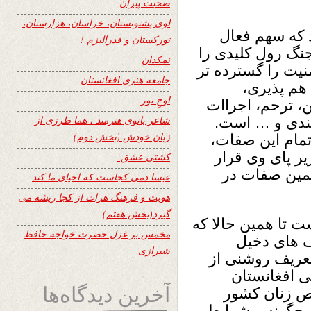
صحبت پیران
لوی پشتونستان، خراسان، هزارستان،
 که سهم فعال
تورکستان و فدرالیزم !
جنگ رول کلیدی را
نمکدان
نیت را گسترده تر
جامعه هنری افغانستان
 هم پذیری،
اوجِ نور
، ترحم، اجراات
شاعر بانوی هنرمند ، هما طرزی از
ندی و … است.
زبان خودش (بخش دوم)
مام این صفات،
ر پای وی قرار
کشتی عشق
 همین صفات در
عیسا دمی کجاست که احیای ما کند
هویت و فرهنگ هرات از کجا ریشه می
گیرد(بخش هفتم)
ت تا همین حالا که
مخمس بر غزل حضرت خواجه حافظ
 های دخیل
شیرازی
تعریف روشنی از
ی افغانستان
آخرین دیدگاه‌ها
وص زنان کشور
 چگونه و شرایط