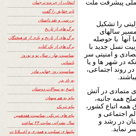
ر ملی پیشرفت ملت
انتخاب از جریده ترجمان
باید حقایق را گفت
بررسی و نقد داستان
یتی را تشکیل
برگ های از تاریخ
مسیر سالهای
برگ های از تاریخ و یادی از فرهیختگان
 آنها با حوصله
بیت نسل جدید با
برگ های از یک کتاب
صادی و امنیتی سر
بمناسبت بهار ، سال نو و نوروز
ه در شهر ها و یا
باستانی
در روند اجتماعی،
بمناسبت روز جهانی مادر
باشند.
به یاد پدر
پاسخ به سوالات دوستان
ی متمادی در آتش
صلح همه جانبه،
پیام به هم میهنان
ق همه اتباع کشور،
پیام تبریک
لم اجتماعی و
پیام های تبریکی بمناسبت هفدهمین
تان در رشد و
سال نشراتی سایت ۲۴ ساعت
 نماید.
پیامها ی تسلیت و همدری و اعـــلانا ت