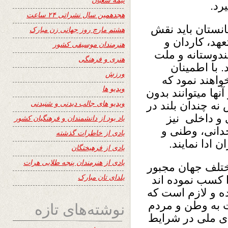
رد.
هجدهمین سال نشراتی ۲۴ ساعت
ن افغانستان باید نقش
هشتم مارچ روز جهانی زن مبارک
عهد، کاردان و
هنرمندان موسیقی کشور
دوستانه و ملت
هنری و فرهنگی
 با اطمینان
ورزش
واهند نمود که
ویدیو ها
ا میتوانند بدون
ویدیو های جالب دیدنی و شنیدنی
ه چندان بلند در
و داخلی نیز
یاد بود از دانشمندان و فرهنگیان کشور
دانی، وطنی و
یادی از خاطرات گذشته
ادا نمایند.
یادی از فرهیختگان
یادی از هنرمندان پنجه طلایی هرات
ختلف جهان مجبور
یلدای تان مبارک
 کسب نموده اند
ده و لازم است که
نوشته‌های تازه
ت به وطن و مردم
ای ملی در شرایط