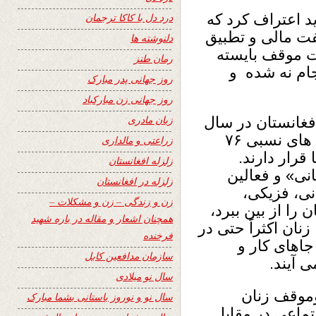
ید اعتراف کرد که
درد دل با کاکا ترجمان
فت مالی و تطبیق
دلنوشته ها
یت موقف بایسته
رمان طنز
جام نه شده و
روز جهانی پدر مبارک
روز جهانی زن مبارکباد
زبان مادری
فغانستان در سال
۲۰۱۹ انجام داده است، با وجود دست آورد های نسبی ۷۶
زراعتی و مالداری
قرار دارند.
زلزله افغانستان
نی» و فعالین
زلزله در افغانستان
نی، فزیکی،
زن و زندگی – زن و مشکلات –
را از بین ببرد،
همچنان اشعار و مقاله در باره شهید
ان اکثراً حتی در
فرخنده
اهای کار و
سازمان مدافعین کابل
 آیند.
سال نو میلادی
موقف زنان
سال نو و نوروز باستانی بشما مبارک
ماعی در مقابل