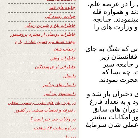
 را در عرصه علم،
چکیده های قلم
ند و همواره قله
حوادث راننده گی
ینمودند. چنانچه
خاطرات تلخ و شیرین زندگی
و وزارت های را
خاطرات دوستان از محترم پروفیسور
پوهاند استاد میرحسین شاه در باره
ی که تفنگ به جای
زحمات شان
فغانستان زیر
خاطرات وطن
 جامعه سیر
خاطراتی از فرهیختگان
. چه بسا که
داستان
ن هجرت نمودند.
داستان های پندآمیز
 دختران باز شد و
داستنتنهای پند آمیز
و به تعداد فارغ
در باره زبان های ملی ، رسمی ، محلی
دوران های سابق
، تفرقه و تعصبات مذهبی در کشور
 امکانات بیشتر
در ولایات چی خبر است ؟
 عملی شان سرمایۀ
درباره سایت ۲۴ ساعت
درد دل