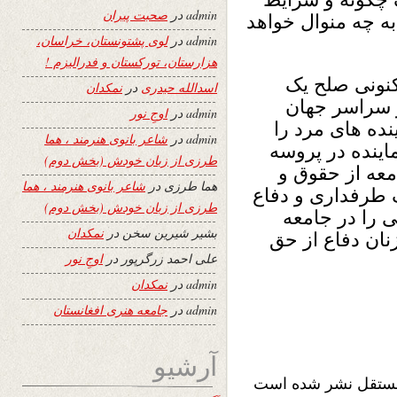
admin
در
صحبت پیران
به چه منوال خواهد
admin
در
لوی پشتونستان، خراسان،
هزارستان، تورکستان و فدرالیزم !
نونی صلح یک
اسدالله حیدری
در
نمکدان
ر سراسر جهان
admin
در
اوجِ نور
نده های مرد را
admin
در
شاعر بانوی هنرمند ، هما
ماینده در پروسه
طرزی از زبان خودش (بخش دوم)
عه از حقوق و
هما طرزی
در
شاعر بانوی هنرمند ، هما
 طرفداری و دفاع
طرزی از زبان خودش (بخش دوم)
ی را در جامعه
بشیر شیرین سخن
در
نمکدان
نان دفاع از حق
علی احمد زرگرپور
در
اوجِ نور
admin
در
نمکدان
admin
در
جامعه هنری افغانستان
آرشیو
 مستقل نشر شده است