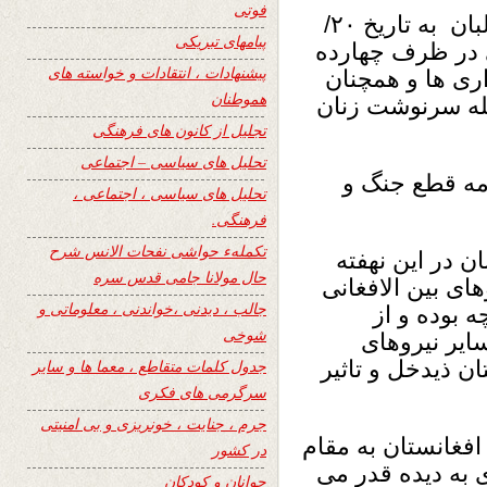
فوتی
با امضای توافقنامۀ صلح میان امریکا و طالبان به تاریخ ۲۰/
پیامهای تبریکی
کایی در ظرف چهارده
پیشنهادات ، انتقادات و خواسته های
اری ها و همچنان
هموطنان
له سرنوشت زنان
تجلیل از کانون های فرهنگی
تحلیل های سیاسی – اجتماعی
امه قطع جنگ و
تحلیل های سیاسی ، اجتماعی ،
فرهنگی.
تکملهء حواشی نفحات الانس شرح
 در این نهفته
حال مولانا جامی قدس سره
ی بین الافغانی
جالب ، دیدنی ،خواندنی ، معلوماتی و
بوده و از
شوخی
ایر نیروهای
ن ذیدخل و تاثیر
جدول کلمات متقاطع ، معما ها و سایر
سرگرمی های فکری
جرم ، جنایت ، خونریزی و بی امنیتی
فغانستان به مقام
در کشور
 به دیده قدر می
جوانان و کودکان