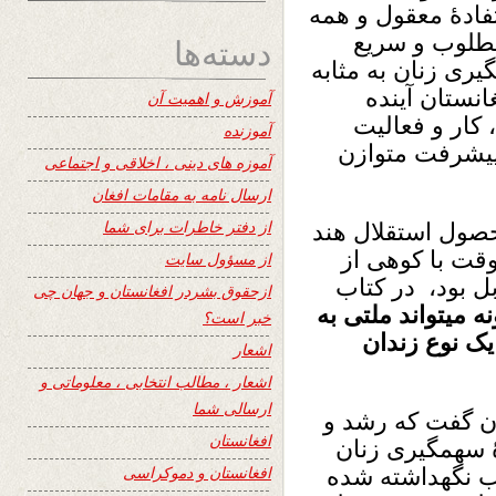
فادۀ معقول و همه
طلوب و سریع
دسته‌ها
ری زنان به مثابه
انستان آینده
آموزش و اهمیت آن
 کار و فعالیت
آموزنده
 پیشرفت متوازن
آموزه های دینی ، اخلاقی و اجتماعی
ارسال نامه به مقامات افغان
از دفتر خاطرات برای شما
حصول استقلال هند
وقت با کوهی از
از مسؤول سایت
 بود، در کتاب
ازحقوق بشردر افغانستان و جهان چی
ه میتواند ملتی به
خبر است؟
یک نوع زندان
اشعار
اشعار ، مطالب انتخابی ، معلوماتی و
ارسالی شما
ن گفت که رشد و
افغانستان
 سهمگیری زنان
افغانستان و دموکراسی
قب نگهداشته شده