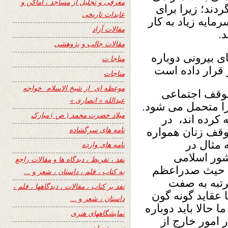
معرفی و تجلیل از مساجد ، اماکن و
دند؛ زیرا برای
عابدات تاریخی
رمایه زیاد به کار
مقالات آزاد
.
مقالات جالب و پژوهشی
ی بیرونی دوباره
مناجا ت
قرار داده است
مناجات
موعظه ای از شیخ الاسلام خواجه
موقف اجتماعی
عبدالله « انصاری »
را متحمل می شود.
میلاد حضرت محمد ( ص ) مبارک
 کرده اند، در
نامه های سرگشاده
وقف زنان همواره
 مثال در
نامه های وارده
شور اسلامی
نفد ، تقریظ ، دیدگاه ها و مقالات راجع
به حیث صدراعظم
به کتاب ، فلم ، داستان ، شعر و …
رتبه به صفت
نفد بر کتاب ، مقالات ، دیدگاهها ، فلم ،
عقاید گونه گون
داستان ، شعر و …
 حالا باید دوباره
نمایشگاههای هنری
 امور خارج از
نیمه شعبان