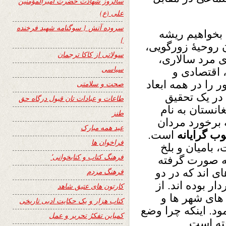
سالروز شهادت حضرت امیرالمؤمنین
علی (ع)
سروده آتش { سوگنامه شهید فرخنده
بخواهیم ریشه
}
ن روحیۀ زورگویی،
سولاتی از کاکا ترجمان
 مرد سالاری،
سیاسی
 اقتصادی و
 را در همه ابعاد
صحت و سلامتی
در یک تحقیق
طاعات و عبادات تان قبول درگاه حق
نستان به نام
طنز
 برخورد مردان
عید همه مبارک
ب گرایانه
است.
فراخوان ها
 بامیان و بلخ
فرهنگ کتاب و کتابخوانی٬
 ۳۹۰۰ مرد مصاحبه صورت گرفته
ی اند که در دو
فرهنگ مردم
ر بوده اند. از
کارتون های عتیق شاهد
 های شهر ها و
کتاب هزار و یک حکایت ادبی تاریخی
ود. اینکه چرا وضع
کمپاین تفکرُ تحریر و عمل
ته است.