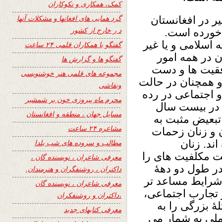
کمک، همکاری و نکوکاران
گرد همایی های افغانها و مشکلات آنها
ر در افغانستان
د ر خارج از کشور
 خورده است.
 اسلامی و یا غیر
گفتگو با همکاران قلمی ۲۴ ساعت
 در همه امور
گفتگو ها و گزارش ها
وفقیت ها و دست
مجموعه های قلمی هنر خوشنویسی
و همچنان در حالت
ونقاشی
و اجتماعی در رده
محرم ماه پیروزی خون بر شمشیر
. در بیست سال
مسایل جهان ، منطقه و افغانستان
 تبعیض مثبت به
مشاعره ۲۴ ساعت
 و زنان زحمات
ند. زنان
مطالب و سروده های شب یلدا
یت مکلفیت های را
معرفی شاعران ، نویسنده گان ،
در طول دو دهۀ
داکتران ، روشنفگران و هنرمندان.
 شرایط مساعد تر
معرفی شاعران ، نویسنده گان
و تجارب اجتماعی،
،داکتران و روشنفکران
 بزرگی را به
معرفی کتابهای جدید
ملی به شمار می