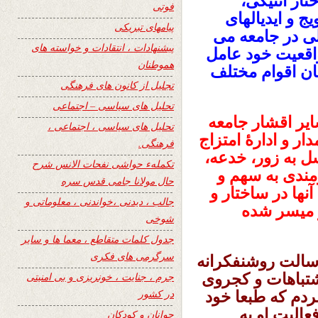
تار اتنیکی،
فوتی
ج و ایدیالهای
پیامهای تبریکی
ی در جامعه می
پیشنهادات ، انتقادات و خواسته های
واقعیت خود عامل
هموطنان
ان اقوام مختلف
تجلیل از کانون های فرهنگی
تحلیل های سیاسی – اجتماعی
سایر اقشار جامعه
تحلیل های سیاسی ، اجتماعی ،
ار و ادارۀ امتزاج
فرهنگی.
سل به زور، خدعه،
تکملهء حواشی نفحات الانس شرح
رمندی به سهم و
حال مولانا جامی قدس سره
نها در ساختار و
جالب ، دیدنی ،خواندنی ، معلوماتی و
ر میسر شده
شوخی
جدول کلمات متقاطع ، معما ها و سایر
سرگرمی های فکری
رسالت روشنفکرانه
تباهات و کجروی
جرم ، جنایت ، خونریزی و بی امنیتی
در کشور
ردم که طبعا خود
عالیت او به
جوانان و کودکان