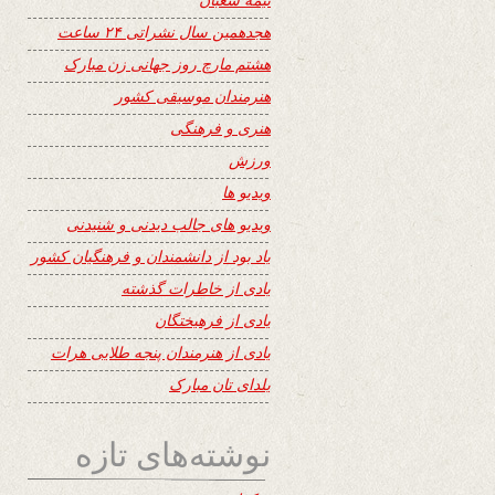
هجدهمین سال نشراتی ۲۴ ساعت
هشتم مارچ روز جهانی زن مبارک
هنرمندان موسیقی کشور
هنری و فرهنگی
ورزش
ویدیو ها
ویدیو های جالب دیدنی و شنیدنی
یاد بود از دانشمندان و فرهنگیان کشور
یادی از خاطرات گذشته
یادی از فرهیختگان
یادی از هنرمندان پنجه طلایی هرات
یلدای تان مبارک
نوشته‌های تازه