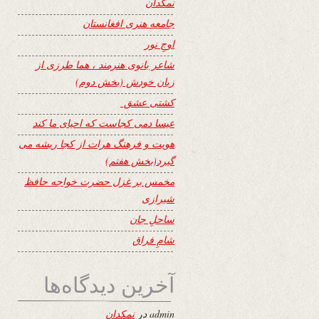
نمکدان
جامعه هنری افغانستان
اوجِ نور
شاعر بانوی هنرمند ، هما طرزی از
زبان خودش (بخش دوم)
کشتی عشق
عیسا دمی کجاست که احیای ما کند
هویت و فرهنگ هرات از کجا ریشه می
گیرد(بخش هفتم)
مخمس بر غزل حضرت خواجه حافظ
شیرازی
ساحلِ جان
شامِ فراق
آخرین دیدگاه‌ها
admin
در
نمکدان