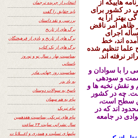
امه هاییکه از
انتخاب از جریده ترجمان
 در کشور برای
باید حقایق را گفت
ی بهتر ارا يه
بررسی و نقد داستان
ر ظاهر امر ناقض
برگ های از تاریخ
سأله اجرای
برگ های از تاریخ و یادی از فرهیختگان
آمده اند، خط
برگ های از یک کتاب
ح علما تنظیم شده
ر نرفته اند.
بمناسبت بهار ، سال نو و نوروز
باستانی
ی را با سوادان و
بمناسبت روز جهانی مادر
ر سمت و سودهی
به یاد پدر
و نقش نخبه ها و
پاسخ به سوالات دوستان
ت. چه در کشور
پیام به هم میهنان
رین سطح است،
دود اند که در
پیام تبریک
ادی در جامعه
پیام های تبریکی بمناسبت هفدهمین
سال نشراتی سایت ۲۴ ساعت
پیامها ی تسلیت و همدری و اعـــلانا ت