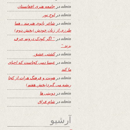
admin
در
جامعه هنری افغانستان
admin
در
اوجِ نور
admin
در
شاعر بانوی هنرمند ، هما
طرزی از زبان خودش (بخش دوم)
admin
در
” اگر کودک درونم حرف
بزند “
admin
در
کشتی عشق
admin
در
عیسا دمی کجاست که احیای
ما کند
admin
در
هویت و فرهنگ هرات از کجا
ریشه می گیرد(بخش هفتم)
admin
در
دوبیتی ها
admin
در
شامِ فراق
آرشیو