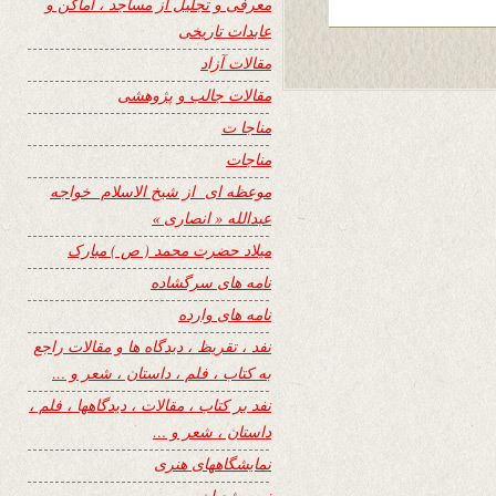
معرفی و تجلیل از مساجد ، اماکن و
عابدات تاریخی
مقالات آزاد
مقالات جالب و پژوهشی
مناجا ت
مناجات
موعظه ای از شیخ الاسلام خواجه
عبدالله « انصاری »
میلاد حضرت محمد ( ص ) مبارک
نامه های سرگشاده
نامه های وارده
نفد ، تقریظ ، دیدگاه ها و مقالات راجع
به کتاب ، فلم ، داستان ، شعر و …
نفد بر کتاب ، مقالات ، دیدگاهها ، فلم ،
داستان ، شعر و …
نمایشگاههای هنری
نیمه شعبان