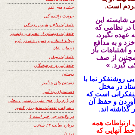
مردم است.
چکیده های قلم
حوادث راننده گی
ی شایسته این
خاطرات تلخ و شیرین زندگی
ا در نظامی که
خاطرات دوستان از محترم پروفیسور
 عهده نگیرد،
پوهاند استاد میرحسین شاه در باره
زد و به مدافع
زحمات شان
و اشتباهات باز
همچنین از صف
خاطرات وطن
کی گیرد. »
خاطراتی از فرهیختگان
داستان
ی روشنفکر نما با
داستان های پندآمیز
تاد در مختل
داستنتنهای پند آمیز
شنفکرانی است که
در باره زبان های ملی ، رسمی ، محلی
آوردن و حفظ آن
، تفرقه و تعصبات مذهبی در کشور
گذاشته اند.
در ولایات چی خبر است ؟
ل ارتباطات همه
درباره سایت ۲۴ ساعت
خط آنهایی که
درد دل