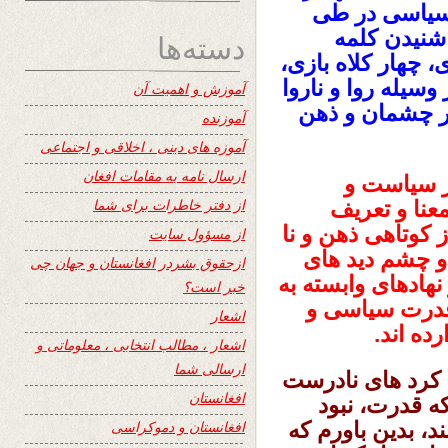
 سیاسی در طی
 شنیدن کلمه
دسته‌ها
 چهار کلاه بازی،
سیله روا و ناروا
آموزش و اهمیت آن
ر چشمان و ذهن
آموزنده
آموزه های دینی ، اخلاقی و اجتماعی
ارسال نامه به مقامات افغان
از سیاست و
از دفتر خاطرات برای شما
عنا و تعریف
کوتاهی ذهن و نا
از مسؤول سایت
 و چشم دید های
ازحقوق بشردر افغانستان و جهان چی
نهادهای وابسته به
خبر است؟
قدرت سیاسی و
اشعار
ده اند.
اشعار ، مطالب انتخابی ، معلوماتی و
ارسالی شما
 کرد های نادرست
افغانستان
ه قدرت، نبود
، بدین باورم که
افغانستان و دموکراسی