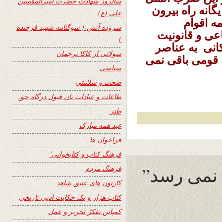
سالروز شهادت حضرت امیرالمؤمنین
گانه راه بیرون
علی (ع)
ه اقوام
سروده آتش { سوگنامه شهید فرخنده
عی و قانونیت
}
انی به عناصر
سولاتی از کاکا ترجمان
 قومی باقی نمی
سیاسی
صحت و سلامتی
طاعات و عبادات تان قبول درگاه حق
طنز
عید همه مبارک
فراخوان ها
فرهنگ کتاب و کتابخوانی٬
فرهنگ مردم
کارتون های عتیق شاهد
کتاب هزار و یک حکایت ادبی تاریخی
کمپاین تفکرُ تحریر و عمل