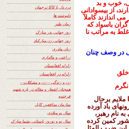
ل، خوب و بد
درد دل با کاکا ترجمان
رند، از بیسوادانی
دلنوشته ها
می اندازند کاملآ
گران باسواد که
رمان طنز
لط به مراتب نا
روز جهانی پدر مبارک
روز جهانی زن مبارکباد
زبان مادری
خی در وصف چنان
زراعتی و مالداری
زلزله افغانستان
 خلق
زلزله در افغانستان
زن و زندگی – زن و مشکلات –
نگرم
همچنان اشعار و مقاله در باره شهید
فرخنده
 ملایم برحال
سازمان مدافعین کابل
های باد آورده
ه نام رهبر،
سال نو میلادی
کشور کمین کرده
سال نو و نوروز باستانی بشما مبارک
ر این ضرب المثل