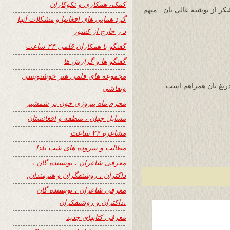
کمک، همکاری و نکوکاران
ر از نوشته عالی تان . منهم
گرد همایی های افغانها و مشکلات آنها
د ر خارج از کشور
گفتگو با همکاران قلمی ۲۴ ساعت
گفتگو ها و گزارش ها
مجموعه های قلمی هنر خوشنویسی
ریغ تان همراهم است.
ونقاشی
محرم ماه پیروزی خون بر شمشیر
مسایل جهان ، منطقه و افغانستان
مشاعره ۲۴ ساعت
مطالب و سروده های شب یلدا
معرفی شاعران ، نویسنده گان ،
داکتران ، روشنفگران و هنرمندان.
معرفی شاعران ، نویسنده گان
،داکتران و روشنفکران
معرفی کتابهای جدید