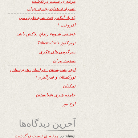
مرثیه ی نسبت درگذشت
(همراه)،دهقان بچه ی جوان
یاد باد آنکه رخت شمع طرب می
افروخت !
عاشقی شیوهء رندانِ بلاکش باشد
توبرکلوز Tuberculosis
سرگرمی های فکری
صحبت پیران
لوی پشتونستان، خراسان، هزارستان،
تورکستان و فدرالیزم !
نمکدان
جامعه هنری افغانستان
اوجِ نور
آخرین دیدگاه‌ها
admin
در
مرثیه ی نسبت درگذشت