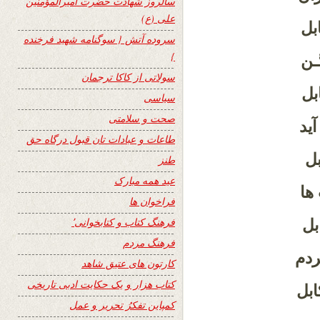
سالروز شهادت حضرت امیرالمؤمنین
علی (ع)
بل
سروده آتش { سوگنامه شهید فرخنده
}
ـن
سولاتی از کاکا ترجمان
بل
سیاسی
صحت و سلامتی
ید
طاعات و عبادات تان قبول درگاه حق
بل
طنز
عید همه مبارک
ها
فراخوان ها
فرهنگ کتاب و کتابخوانی٬
بل
فرهنگ مردم
ردم
کارتون های عتیق شاهد
کتاب هزار و یک حکایت ادبی تاریخی
ابل
کمپاین تفکرُ تحریر و عمل