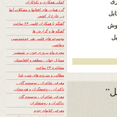
ری
کمک، همکاری و نکوکاران
گرد همایی های افغانها و مشکلات آنها
ابل
د ر خارج از کشور
گفتگو با همکاران قلمی ۲۴ ساعت
موش
گفتگو ها و گزارش ها
بل
مجموعه های قلمی هنر خوشنویسی
ونقاشی
محرم ماه پیروزی خون بر شمشیر
مسایل جهان ، منطقه و افغانستان
مشاعره ۲۴ ساعت
مطالب و سروده های شب یلدا
معرفی شاعران ، نویسنده گان ،
ل”
داکتران ، روشنفگران و هنرمندان.
معرفی شاعران ، نویسنده گان
،داکتران و روشنفکران
معرفی کتابهای جدید