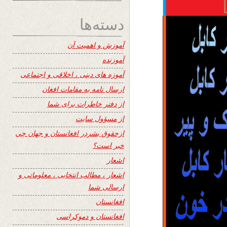
دسته‌ها
آموزش و اهمیت آن
آموزنده
آموزه های دینی ، اخلاقی و اجتماعی
ارسال نامه به مقامات افغان
از دفتر خاطرات برای شما
از مسؤول سایت
ازحقوق بشردر افغانستان و جهان چی
خبر است؟
اشعار
اشعار ، مطالب انتخابی ، معلوماتی و
ارسالی شما
افغانستان
افغانستان و دموکراسی