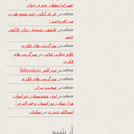
(همراه)،دهقان بچه ی جوان
admin
در
یاد باد آنکه رخت شمع طرب
می افروخت !
admin
در
عاشقی شیوهء رندانِ بلاکش
باشد
admin
در
سرگرمی های فکری
غلام جیلانی غیاثی
در
سرگرمی های
فکری
admin
در
توبرکلوز Tuberculosis
admin
در
سرگرمی های فکری
admin
در
صحبت پیران
admin
در
لوی پشتونستان، خراسان،
هزارستان، تورکستان و فدرالیزم !
اسدالله حیدری
در
نمکدان
آرشیو