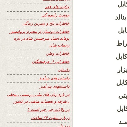
ابل
چکیده های قلم
حوادث راننده گی
نالد
خاطرات تلخ و شیرین زندگی
ابل
خاطرات دوستان از محترم پروفیسور
پوهاند استاد میرحسین شاه در باره
راط
زحمات شان
خاطرات وطن
ابل
خاطراتی از فرهیختگان
زار
داستان
داستان های پندآمیز
کابل
داستنتنهای پند آمیز
در باره زبان های ملی ، رسمی ، محلی
تی
، تفرقه و تعصبات مذهبی در کشور
ابل
در ولایات چی خبر است ؟
درباره سایت ۲۴ ساعت
سـد
درد دل