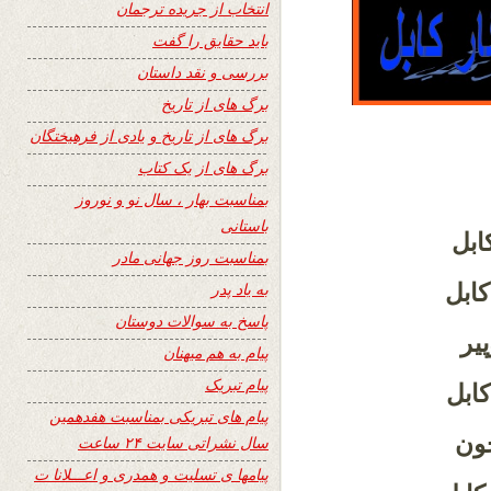
انتخاب از جریده ترجمان
باید حقایق را گفت
بررسی و نقد داستان
برگ های از تاریخ
برگ های از تاریخ و یادی از فرهیختگان
برگ های از یک کتاب
بمناسبت بهار ، سال نو و نوروز
باستانی
ابل
بمناسبت روز جهانی مادر
کابل
به یاد پدر
پاسخ به سوالات دوستان
یر
پیام به هم میهنان
پیام تبریک
کابل
پیام های تبریکی بمناسبت هفدهمین
خون
سال نشراتی سایت ۲۴ ساعت
پیامها ی تسلیت و همدری و اعـــلانا ت