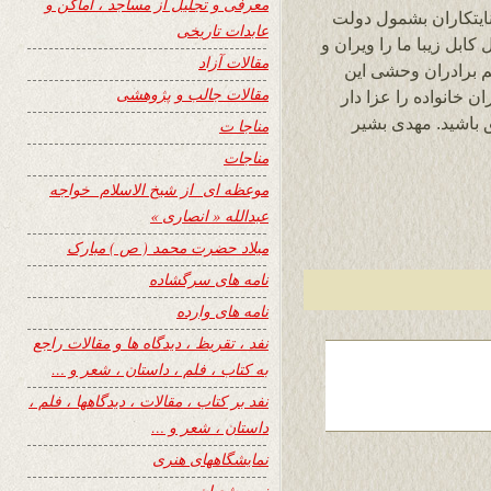
معرفی و تجلیل از مساجد ، اماکن و
نایتکاران بشمول دولت
عابدات تاریخی
ابل زیبا ما را ویران و
مقالات آزاد
م برادران وحشی این
مقالات جالب و پژوهشی
ن خانواده را عزا دار
ق باشید. مهدی بشیر
مناجا ت
مناجات
موعظه ای از شیخ الاسلام خواجه
عبدالله « انصاری »
میلاد حضرت محمد ( ص ) مبارک
نامه های سرگشاده
نامه های وارده
نفد ، تقریظ ، دیدگاه ها و مقالات راجع
به کتاب ، فلم ، داستان ، شعر و …
نفد بر کتاب ، مقالات ، دیدگاهها ، فلم ،
داستان ، شعر و …
نمایشگاههای هنری
نیمه شعبان