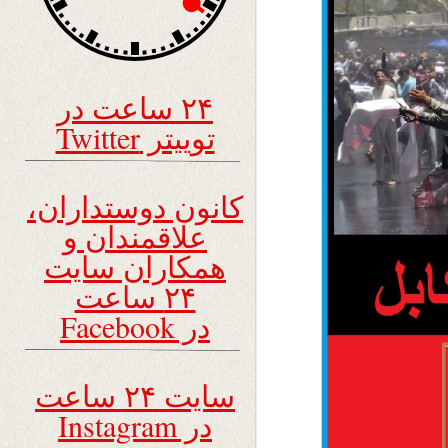
۲۴ ساعت در
توییتر Twitter
کانون دوستداران،
علاقمندان و
همکاران سایت
۲۴ ساعت
در Facebook
سایت ۲۴ ساعت
در Instagram