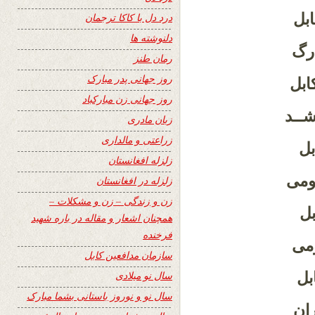
بل
درد دل با کاکا ترجمان
دلنوشته ها
ارگ
رمان طنز
روز جهانی پدر مبارک
ابل
روز جهانی زن مبارکباد
شــد
زبان مادری
زراعتی و مالداری
بل
زلزله افغانستان
ـومی
زلزله در افغانستان
زن و زندگی – زن و مشکلات –
بل
همچنان اشعار و مقاله در باره شهید
فرخنده
ومی
سازمان مدافعین کابل
بل
سال نو میلادی
سال نو و نوروز باستانی بشما مبارک
ان