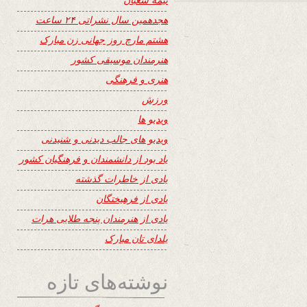
هجدهمین سال نشراتی ۲۴ ساعت
هشتم مارچ روز جهانی زن مبارک
هنرمندان موسیقی کشور
هنری و فرهنگی
ورزش
ویدیو ها
ویدیو های جالب دیدنی و شنیدنی
یاد بود از دانشمندان و فرهنگیان کشور
یادی از خاطرات گذشته
یادی از فرهیختگان
یادی از هنرمندان پنجه طلایی هرات
یلدای تان مبارک
نوشته‌های تازه