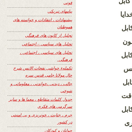
کابل
فوتی
پیامهای تبریکی
ایا
پیشنهادات ، انتقادات و خواسته های
هموطنان
ابل
تجلیل از کانون های فرهنگی
ـون
تحلیل های سیاسی – اجتماعی
تحلیل های سیاسی ، اجتماعی ،
ابل
فرهنگی.
یس
تکملهء حواشی نفحات الانس شرح
حال مولانا جامی قدس سره
ابل
جالب ، دیدنی ،خواندنی ، معلوماتی و
شوخی
اقت
جدول کلمات متقاطع ، معما ها و سایر
سرگرمی های فکری
ابل
جرم ، جنایت ، خونریزی و بی امنیتی
ری
در کشور
جوانان و کودکان