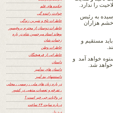
حیت را ندارد.
چکیده های قلم
حوادث راننده گی
سیده به رئيس
خاطرات تلخ و شیرین زندگی
 خشم هزاران
خاطرات دوستان از محترم پروفیسور
پوهاند استاد میرحسین شاه در باره
اید مستقیم و
زحمات شان
ند.
خاطرات وطن
خاطراتی از فرهیختگان
توه خواهد آمد و
داستان
خواهد شد.
داستان های پندآمیز
داستنتنهای پند آمیز
در باره زبان های ملی ، رسمی ، محلی
، تفرقه و تعصبات مذهبی در کشور
در ولایات چی خبر است ؟
درباره سایت ۲۴ ساعت
درد دل