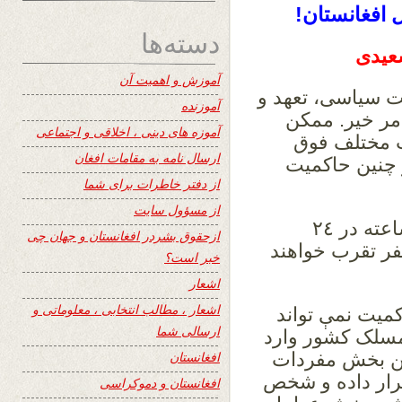
فغانستان!
دسته‌ها
عیدی
آموزش و اهمیت آن
 سیاسی، تعهد و
آموزنده
امر خیر. ممکن
آموزه های دینی ، اخلاقی و اجتماعی
ب مختلف فوق
ارسال نامه به مقامات افغان
و چنین حاکمیت
از دفتر خاطرات برای شما
از مسؤول سایت
کمبودی در بخشهای فوق با وجود کار ١٨ ساعته در ٢٤
ازحقوق بشردر افغانستان و جهان چی
فر تقرب خواهند
خبر است؟
اشعار
اشعار ، مطالب انتخابی ، معلوماتی و
میت نمې تواند
ارسالی شما
 مسلک کشور وارد
ین بخش مفردات
افغانستان
رار داده و شخص
افغانستان و دموکراسی