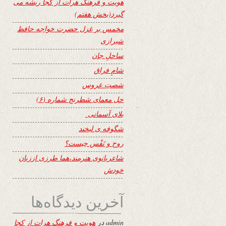
هویت و فرهنگ هرات از کجا ریشه می
گیرد(بخش هفتم)
مخمس بر غزل حضرت خواجه حافظ
شیرازی
ساحلِ جان
شامِ فراق
شصتِ عروس
حل معمای شطرنج شماره (۶)
بلای آسمانی
شگوفه ى لبخند
روح و نَفْس چیست؟
شاعربانوی هنرمند،هما طرزی اززبان
خودش
آخرین دیدگاه‌ها
admin
در
هویت و فرهنگ هرات از کجا