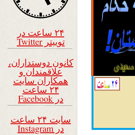
۲۴ ساعت در
توییتر Twitter
کانون دوستداران،
علاقمندان و
همکاران سایت
۲۴ ساعت
در Facebook
سایت ۲۴ ساعت
در Instagram