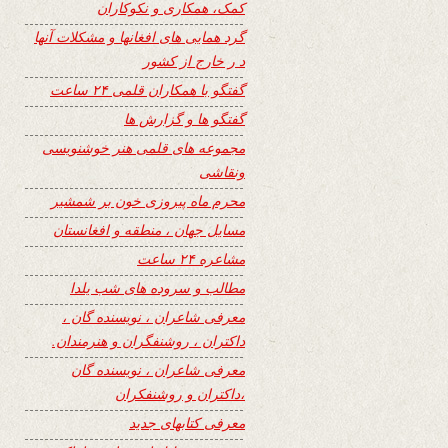
کمک، همکاری و نکوکاران
گرد همایی های افغانها و مشکلات آنها
د ر خارج از کشور
گفتگو با همکاران قلمی ۲۴ ساعت
گفتگو ها و گزارش ها
مجموعه های قلمی هنر خوشنویسی
ونقاشی
محرم ماه پیروزی خون بر شمشیر
مسایل جهان ، منطقه و افغانستان
مشاعره ۲۴ ساعت
مطالب و سروده های شب یلدا
معرفی شاعران ، نویسنده گان ،
داکتران ، روشنفگران و هنرمندان.
معرفی شاعران ، نویسنده گان
،داکتران و روشنفکران
معرفی کتابهای جدید