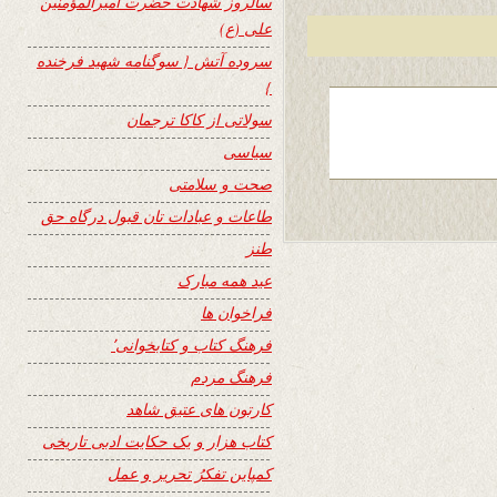
سالروز شهادت حضرت امیرالمؤمنین
علی (ع)
سروده آتش { سوگنامه شهید فرخنده
}
سولاتی از کاکا ترجمان
سیاسی
صحت و سلامتی
طاعات و عبادات تان قبول درگاه حق
طنز
عید همه مبارک
فراخوان ها
فرهنگ کتاب و کتابخوانی٬
فرهنگ مردم
کارتون های عتیق شاهد
کتاب هزار و یک حکایت ادبی تاریخی
کمپاین تفکرُ تحریر و عمل