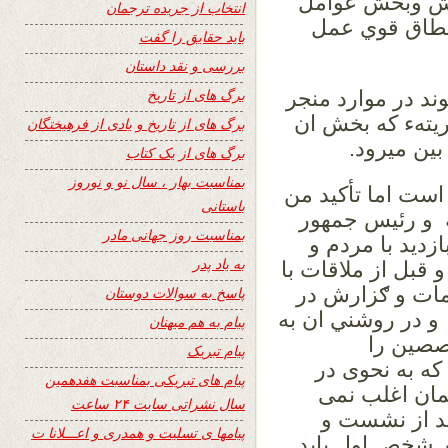
يش وبخش عوامل
انتخاب از جریده ترجمان
 نطاق قوي عمل
باید حقایق را گفت
بررسی و نقد داستان
برگ های از تاریخ
ند در موارد منجر
ریتهء که بخش ان
برگ های از تاریخ و یادی از فرهیختگان
بین میرود.
برگ های از یک کتاب
بمناسبت بهار ، سال نو و نوروز
است اما تأکید من
باستانی
 و رئيس جمهور
بمناسبت روز جهانی مادر
زدید با مردم و
به یاد پدر
بل از ملاقات با
ات و ګزارش در
پاسخ به سوالات دوستان
 در روشني ان به
پیام به هم میهنان
صصین را
پیام تبریک
ه به نحوی در
پیام های تبریکی بمناسبت هفدهمین
مان اغلب نمی
سال نشراتی سایت ۲۴ ساعت
د از نشست و
پیامها ی تسلیت و همدری و اعـــلانا ت
. شخص اول باید