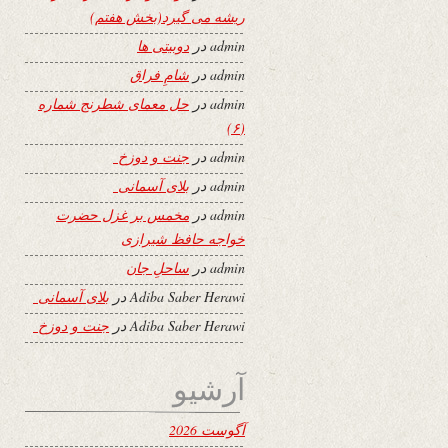
ریشه می گیرد(بخش هفتم)
admin
در
دوبیتی ها
admin
در
شامِ فراق
admin
در
حل معمای شطرنج شماره
(۶)
admin
در
جنت و دوزخ
admin
در
بلای آسمانی
admin
در
مخمس بر غزل حضرت
خواجه حافظ شیرازی
admin
در
ساحلِ جان
Adiba Saber Herawi
در
بلای آسمانی
Adiba Saber Herawi
در
جنت و دوزخ
آرشیو
آگوست 2026