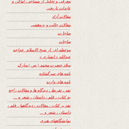
معرفی و تجلیل از مساجد ، اماکن و
عابدات تاریخی
مقالات آزاد
مقالات جالب و پژوهشی
مناجا ت
مناجات
موعظه ای از شیخ الاسلام خواجه
عبدالله « انصاری »
میلاد حضرت محمد ( ص ) مبارک
نامه های سرگشاده
نامه های وارده
نفد ، تقریظ ، دیدگاه ها و مقالات راجع
به کتاب ، فلم ، داستان ، شعر و …
نفد بر کتاب ، مقالات ، دیدگاهها ، فلم ،
داستان ، شعر و …
نمایشگاههای هنری
نیمه شعبان