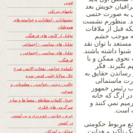
فوتی
رافیان خویش بعد
پیامهای تبریکی
ی به صورت حتمی
پیشنهادات ، انتقادات و خواسته های
باشد. منظورم نشست
هموطنان
یکه قبل از ملاقات
 که موجب خشم
تجلیل از کانون های فرهنگی
مستعد با توان نقد
تحلیل های سیاسی – اجتماعی
شنوا داشته باشند.
تحلیل های سیاسی ، اجتماعی ،
ه نحوی ممکن و با
فرهنگی.
 بګیرند. فکر
تکملهء حواشی نفحات الانس شرح
رساندن حقایق به
حال مولانا جامی قدس سره
ورت ماستمالی
جالب ، دیدنی ،خواندنی ، معلوماتی و
اب رئيس جمهور
شوخی
در ارگ که خانه
جدول کلمات متقاطع ، معما ها و سایر
میم نمې کنند و
سرگرمی های فکری
ت است.
جرم ، جنایت ، خونریزی و بی امنیتی
در کشور
اجع مربوط حکومتی
ک تأکید و هدایت
جوانان و کودکان