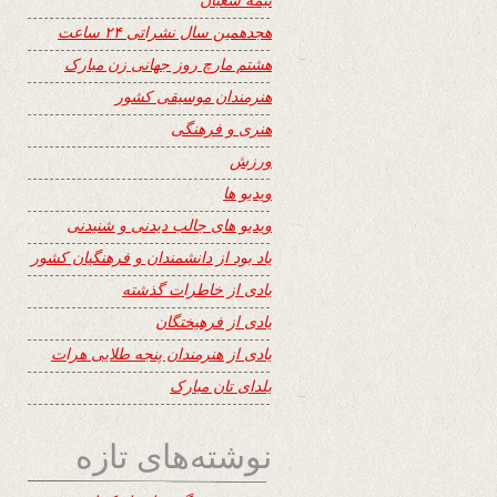
هجدهمین سال نشراتی ۲۴ ساعت
هشتم مارچ روز جهانی زن مبارک
هنرمندان موسیقی کشور
هنری و فرهنگی
ورزش
ویدیو ها
ویدیو های جالب دیدنی و شنیدنی
یاد بود از دانشمندان و فرهنگیان کشور
یادی از خاطرات گذشته
یادی از فرهیختگان
یادی از هنرمندان پنجه طلایی هرات
یلدای تان مبارک
نوشته‌های تازه