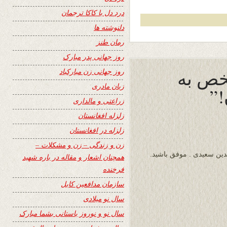
درد دل با کاکا ترجمان
دلنوشته ها
رمان طنز
روز جهانی پدر مبارک
خص به
روز جهانی زن مبارکباد
زبان مادری
”
زراعتی و مالداری
زلزله افغانستان
زلزله در افغانستان
زن و زندگی – زن و مشکلات –
دین سعیدی . موفق باشید.
همچنان اشعار و مقاله در باره شهید
فرخنده
سازمان مدافعین کابل
سال نو میلادی
سال نو و نوروز باستانی بشما مبارک