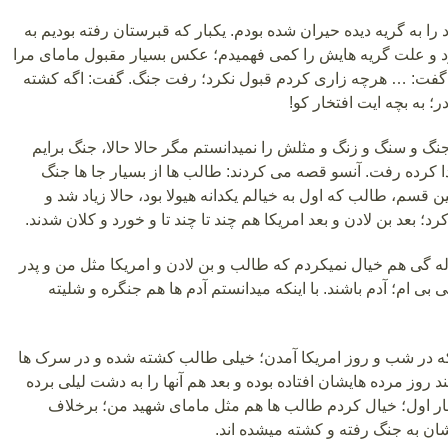
 را به گریه دیده حیران شده بودم. یکبار که قبرستان رفته بودیم به
 و علت گریه هایش را کمی فهمیدم؛ عکس بسیار مقبول مامای مرا
 گفت: … هرچه زاری کردم قبول نکرد؛ رفت جنگ. گفت: اگه کشته
؛ به بچه ایت افتخار کو!
نگ و سنگ و زنگ و مثلش را نمیدانستم مگر حالا حالا، جنگ برایم
دا کرده رفت. آنسو قصه می کردند: طالب ها از بسیار جا ها جنگ
ن قسم، طالب که اول به خیالم یکدانه هیولا بود، حالا زیاد شد و
رد؛ بعد بن لادن و بعد امریکا هم چند تا چند تا و خورد و کلان شدند.
گی هم خیال نمیکردم که طالب و بن لادن و امریکا مثل من و پدر
بی بی ام؛ آدم باشند. با اینکه میدانستم آدم ها هم جنگره و شلیته
 در شب و روز امریکا آمدن؛ خیلی طالب کشته شده و در سرک ها
 روز مرده هایشان افتاده بوده و بعد هم آنها را به دشت لیلی برده
ی بار اول؛ خیال کردم طالب ها هم مثل مامای شهید من؛ برخلاف
ان به جنگ رفته و کشته میشده اند.