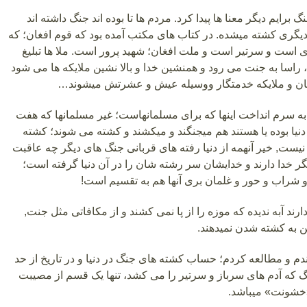
 برایم دیگر معنا ها پیدا کرد. مردم ها تا بوده اند جنگ داشته اند
یگری کشته میشده. در کتاب های مکتب آمده بود که قوم افغان؛ که
 است و سرتیر است و ملت افغان؛ شهید پرور است. ملا ها تبلیغ
 راسا به جنت می رود و همنشین خدا و بالا نشین ملایکه ها می شود
غلمان و ملایکه خدمتگار ووسیله عیش و عشرتش میشوند…
 سرم انداخت اینها که برای مسلمانهاست؛ غیر مسلمانها که هفت
دنیا بوده یا هستند هم میجنگند و میکشند و کشته می شوند؛ کشته
 نیست, خیر آنهمه از دنیا رفته های قربانی جنگ های دیگر چه عاقبت
دیگر خدا دارند و خدایشان سر رشته شان را در آن دنیا گرفته است؛
و شراب و حور و غلمان بری آنها هم به تقسیم است!
ارند آبه ندیده که موزه را از پا نمی کشند و از مکافاتی مثل جنت,
ن به کشته شدن نمیدهند.
م و مطالعه کردم؛ حساب کشته های جنگ در دنیا و در تاریخ از حد
گ که آدم های سرباز و سرتیر را می کشد، تنها یک قسم از مصیبت
خشونت» میباشد.