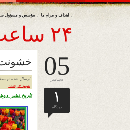
اهداف و مرام ما
مؤسس و مسؤول سا
۲۴ ساعت
05
خشونت:
ارسال شده توسط admin د
سپتامبر
شهید فرخنده
۱
تاریخ نشر دوشنبه ۱۵ سنبله ۱۳۹۵ – پنجم سپتامبر 
دیدگاه