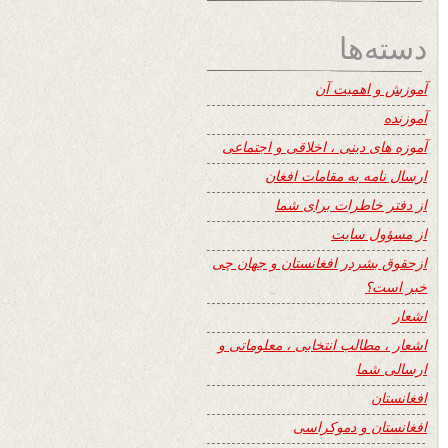
دسته‌ها
آموزش و اهمیت آن
آموزنده
آموزه های دینی ، اخلاقی و اجتماعی
ارسال نامه به مقامات افغان
از دفتر خاطرات برای شما
از مسؤول سایت
ازحقوق بشردر افغانستان و جهان چی
خبر است؟
اشعار
اشعار ، مطالب انتخابی ، معلوماتی و
ارسالی شما
افغانستان
افغانستان و دموکراسی