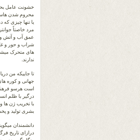
خشونت عامل بحرا
محروم شدن هاست 
یا تنها چیزی که
مرد خاصتاً جوانت
عمق آب و آتش و 
شراب و حور و غلم
های متحرک میشوند
ندارند.
تا جاییکه من دری
جهانی و کوره های
است هرسو فرهنگ و
درگیر با ظلم انس
با تخریب ژن ها 
بشری تولید و پخ
دانشمندان میگوی
درازای تاریخ فرگ