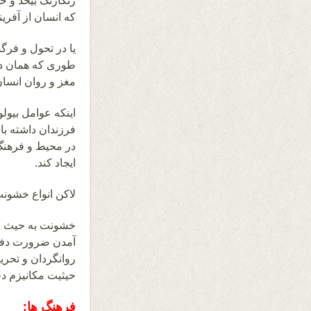
رنگارنگ بیحد و حس
که انسان از آفر
یا در تحول و فر
طوری که همان دان
مغز و روان انسان
اینکه عوامل بیولو
فرزندان داشته ب
ایجاد کند.
لاکن انواع خشونت
خشونت به حیث مک
آمدن ضرورت دفاع 
روانگردان و تحر
حیثیت مکانیزم د
فرهنگ ها: