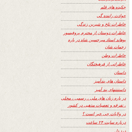
چکیده های قلم
حوادث راننده گی
خاطرات تلخ و شیرین زندگی
خاطرات دوستان از محترم پروفیسور
پوهاند استاد میرحسین شاه در باره
زحمات شان
خاطرات وطن
خاطراتی از فرهیختگان
داستان
داستان های پندآمیز
داستنتنهای پند آمیز
در باره زبان های ملی ، رسمی ، محلی
، تفرقه و تعصبات مذهبی در کشور
در ولایات چی خبر است ؟
درباره سایت ۲۴ ساعت
درد دل