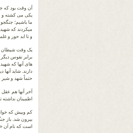
آن وقت بود که جنگ
یکی می کشته و د
ما باشیم؛ جنگجوی
میکردند که شهید،
و تا ابد حور و 
یک وقت شیطان به
برابر نفوس دیگر 
های آنها که شهید
دارند. شاید آنها 
حتماً شهد و شیر 
آخر آنها هم عقل د
اطمینان نداشته ت
کم وبیش که خواند
بیرون شد. باز جن
است که نام آن «