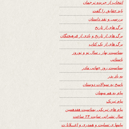
انتخاب از جریده ترجمان
باید حقایق را گفت
بررسی و نقد داستان
برگ های از تاریخ
برگ های از تاریخ و یادی از فرهیختگان
برگ های از یک کتاب
بمناسبت بهار ، سال نو و نوروز
باستانی
بمناسبت روز جهانی مادر
به یاد پدر
پاسخ به سوالات دوستان
پیام به هم میهنان
پیام تبریک
پیام های تبریکی بمناسبت هفدهمین
سال نشراتی سایت ۲۴ ساعت
پیامها ی تسلیت و همدری و اعـــلانا ت