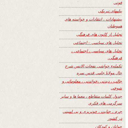
فوتی
پیامهای تبریکی
پیشنهادات ، انتقادات و خواسته های
هموطنان
تجلیل از کانون های فرهنگی
تحلیل های سیاسی – اجتماعی
تحلیل های سیاسی ، اجتماعی ،
فرهنگی.
تکملهء حواشی نفحات الانس شرح
حال مولانا جامی قدس سره
جالب ، دیدنی ،خواندنی ، معلوماتی و
شوخی
جدول کلمات متقاطع ، معما ها و سایر
سرگرمی های فکری
جرم ، جنایت ، خونریزی و بی امنیتی
در کشور
جوانان و کودکان