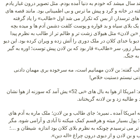
چند سال میشد که خودم به دنیا آمده بودم. مثل تصویر درون غبار یادم
ته در خانه و گرد و پیش ما ترس و بی اطمینانی بود. مانند قصه های
م های ترسدار، از بس که تکرار می شد اول «طالب» را یاد گرفته
 یک بلای سیاه و بد قواره و پوست کلفت دشمن آدم ها و میده بچه
«بن لادن» مثل هیولای زشت تر و ظالم تر از طالب به نظرم پیدا
یو یا خدای کلان در ملک دوری را آتش زده و ویران کرده بود. این دیو
سیار زور، سر «طالب» قار بود که بن لادن پیش توست؛ اوره به گیر
 به جنگ.
ب گفته: بن لادن مهمانیم است، مه سرخوده بری مهمان دادنی
ادنی نیستم دستیت خلاص!
همین بود که گفتند: امریکا از هوا به بال های «بی 52» یش آمد که سوزنه از هوا نشان
و طالبه زد و بن لادنه گریختاند.
ه امریکا آمده ـ نمیره؛ جای طالب و بن لادن؛ ملک ماره به آدم های
پول بسیار میته و هرقسم کمک میکنه تا آبادی و آرامی شوه. مگر
د تر می ترسیدم چونکه به نظرم بلای کلان بود اندازه شیطان و …؛
 و بن لادن و از دیوی درون چراغ «اله دین».