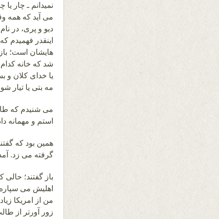
نمیدانم ـ چار یا 
می آید که همه وق
دیو و پری، در نا
اینقدر فهمیدم که
هایشان است؛ باز 
شد که خانه کدام د
یا خدای کلان و ب
مه بتی یا تیار شو
می شنیدم که طال
استم و مهمانه د
گرفته می زد. آمد 
باز گفتند؛ حالی ک
اهلیش می سپاره؛ 
من از امریکا زیا
زور آورتر از طالب