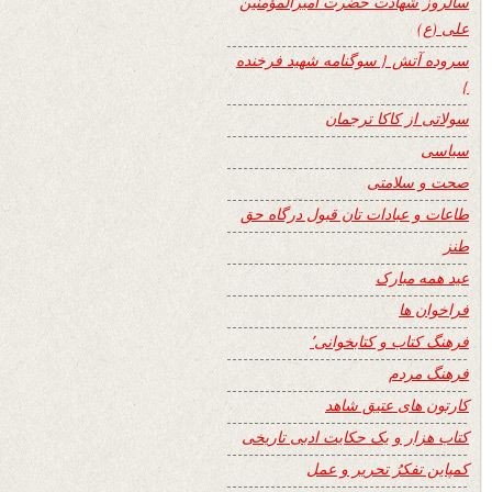
سالروز شهادت حضرت امیرالمؤمنین
علی (ع)
سروده آتش { سوگنامه شهید فرخنده
}
سولاتی از کاکا ترجمان
سیاسی
صحت و سلامتی
طاعات و عبادات تان قبول درگاه حق
طنز
عید همه مبارک
فراخوان ها
فرهنگ کتاب و کتابخوانی٬
فرهنگ مردم
کارتون های عتیق شاهد
کتاب هزار و یک حکایت ادبی تاریخی
کمپاین تفکرُ تحریر و عمل