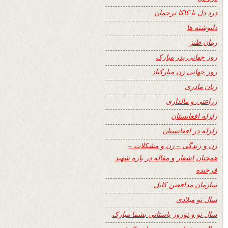
درد دل با کاکا ترجمان
دلنوشته ها
رمان طنز
روز جهانی پدر مبارک
روز جهانی زن مبارکباد
زبان مادری
زراعتی و مالداری
زلزله افغانستان
زلزله در افغانستان
زن و زندگی – زن و مشکلات –
همچنان اشعار و مقاله در باره شهید
فرخنده
سازمان مدافعین کابل
سال نو میلادی
سال نو و نوروز باستانی بشما مبارک