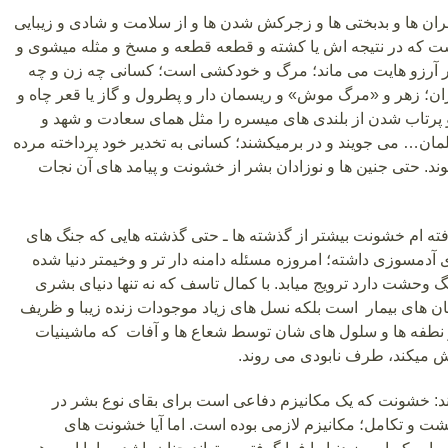
ن ها و بدبختی ها و زجرکش شدن ها و از سلامت و شادی و زیبایی
که در نتیجه اش یا کشته و قطعه قطعه و مسخ و مثله میشوی و
 در آرزو هایت می ماند؛ مرگ و خودکشی است؛ کسانی چه زن و چه
ران؛ زهر و «مرگ موش» و ریسمان دار و پطرول و گاز یا قعر چاه و
پرتاب شدن از بلندی های میسره را مثل همای سعادت و شهد و
ان… می جویند و در برمیکشند؛ کسانی به تخدیر خود پرداخته مرده
. حتی جنین ها و نوزادان بشر از خشونت و پیامد های آن نجات
افته ام خشونت بیشتر از گذشته ها ـ حتی گذشته هایی که جنگ های
 آدمسوزی داشته؛ امروزه مسئله دامنه دار تر و وخیمتر دنیا شده
حشت دارد ترویج میابد. با کمال تاسف که نه تنها دنیای بشری
ان های بیمار است بلکه نسل های زیاد موجودات زنده زیبا و ظریف
و نطفه ها و سلول های شان توسط شعاع ها و آفات که ماشینیات
ش میکند، طرف نابودی می روند.
ند: خشونت که یک مکانیزم دفاعی است برای بقای نوع بشر در
شت و تکامل؛ مکانیزم لازمی بوده است. اما آیا خشونت های