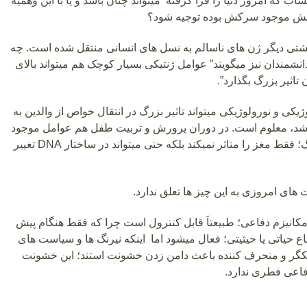
اب که امروز دنیا را فرا گرفته میتواند چنان باشد و یا با این وهمیه
ینش موجود سرکش بوده توجیه شود؟
گشتی دیگر ژن های ناسالم به نسل های انسانی منتقل شده است. چه
شمندان نیز میگویند” عوامل ژنتیکی بسیار کوچک هم میتواند بالای
 تاثیر بزرگ بگذارد”.
ژیکی و نورولوژیکی میتواند تاثیر بزرگ در انتقال خواص از والدین به
اشد، معلوم است. در دوران پرورش و تربیت طفل هم عوامل موجود
در محیط و فرهنگ؛ فقط مغز را متاثر نمیکند بلکه حتی میتواند در ساختار DNA تغییر
 های امروزی به این چیز ها تعلق ندارد.
انیزم دفاعی؛ طبیعتاَ قابل کنترول است چرا که فقط هنگام پیش
حیاتی یا حیثیتی؛ فعال میشود اما اینکه نیرنگ ها و سیاست های
یکگر و منحرف کننده باعث دامن زدن خشونت استند؛ این خشونت
فاعی فطری ندارد.