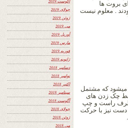
آگوست 2019
ای بروت ها
جولای 2019
دند . معلوم نیست
ژوئن 2019
می 2019
آوریل 2019
مارس 2019
فوریه 2019
ژانویه 2019
دسامبر 2018
نوامبر 2018
اکتبر 2018
ا میشود که مشتمل
سپتامبر 2018
وسط چک زدن های
آگوست 2018
بطرف راست و چپ
جولای 2018
 دست نیز با حرکت
ژوئن 2018
می 2018