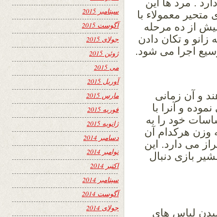
رد . مرد ها این
سپتامبر 2015
 متحیر معمولاء با
آگوست 2015
بیش از ده مرحله
زانو و تکان دادن
جولای 2015
سیع اجرا می شود.
ژوئن 2015
می 2015
آوریل 2015
د و آن زمانی
مارس 2015
موده و آنرا با
فوریه 2015
سات خود را به
ژانویه 2015
 وزن هرکدام آن
دسامبر 2014
راز می دارد. این
نوامبر 2014
شیر بازی دنبال
اکتبر 2014
سپتامبر 2014
آگوست 2014
جولای 2014
وشیدن لباس های