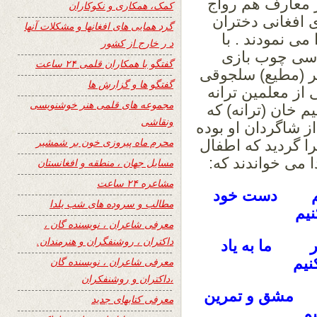
 در معارف هم رواج
کمک، همکاری و نکوکاران
 افغانی دختران
گرد همایی های افغانها و مشکلات آنها
ی نمودند . با
د ر خارج از کشور
اسی چوب بازی
گفتگو با همکاران قلمی ۲۴ ساعت
ر (مطیع) سلجوقی
گفتگو ها و گزارش ها
ز معلمین ترانه
مجموعه های قلمی هنر خوشنویسی
 خان (ترانه) که
ونقاشی
ز شاگردان او بوده
محرم ماه پیروزی خون بر شمشیر
 گردید که اطفال
 می خواندند که:
مسایل جهان ، منطقه و افغانستان
مشاعره ۲۴ ساعت
کنیم دست خود
مطالب و سروده های شب یلدا
یم
معرفی شاعران ، نویسنده گان ،
داکتران ، روشنفگران و هنرمندان.
تیر ما به یاد
نیم
معرفی شاعران ، نویسنده گان
،داکتران و روشنفکران
ب مشق و تمرین
معرفی کتابهای جدید
یم