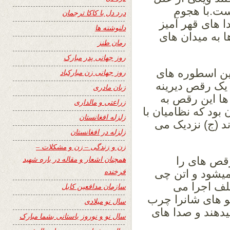
است.با هجوم
درد دل با کاکا ترجمان
ا های قهر آمیز
دلنوشته ها
 به میدان های
رمان طنز
روز جهانی پدر مبارک
ین اسطوره های
روز جهانی زن مبارکباد
ان یک رقص دیرینه
زبان مادری
ا این رقص به
زراعتی و مالداری
ود که نظامیان با
زلزله افغانستان
د (ج) نزدیک می
زلزله در افغانستان
زن و زندگی – زن و مشکلات –
همچنان اشعار و مقاله در باره شهید
رقص های را
فرخنده
میشود و اتن چی
لف اجرا می
سازمان مدافعین کابل
مو های شانرا چرب
سال نو میلادی
یدهند و صدا های
سال نو و نوروز باستانی بشما مبارک