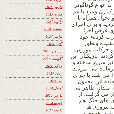
انواع گوناگونی
مارس 2025
رک زن ومرد با هم
فوریه 2025
و تحول همراه با
ژانویه 2025
ردید و برای اجرای
دسامبر 2024
وی غرض اجرا
چرب کردهء خود
نوامبر 2024
خشیده وبطور
اکتبر 2024
و حرکات موزونی
سپتامبر 2024
دند. بازیکنان این
آگوست 2024
ز سریع ساخته و
جولای 2024
رعایت می نمودند.
ژوئن 2024
 می شد. بااجرای
لقه اتن معمول
می 2024
ای میدان ظاهر می
آوریل 2024
ر می گرفت. از
مارس 2024
ان های جنگ هم
فوریه 2024
 پیروزی ها
ژانویه 2024
 شان هجوم می