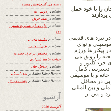
ریشه می گیرد(بخش هفتم)
ن را با خود حمل
admin
در
دوبیتی ها
 پردازند
admin
در
شامِ فراق
admin
در
حل معمای شطرنج شماره
(۶)
ر نبرد های قدیمی
admin
در
جنت و دوزخ
موسیقی و نوای
admin
در
بلای آسمانی
 پیکار ها ورزم
admin
در
مخمس بر غزل حضرت
نه را رونق می
خواجه حافظ شیرازی
 جزء کلتور و
admin
در
ساحلِ جان
آن دسترسی کامل
Adiba Saber Herawi
در
بلای آسمانی
 خانه و با موسیقی
بی در محافل
Adiba Saber Herawi
در
جنت و دوزخ
لی و بین المللی
رد و پس از
آرشیو
آگوست 2026