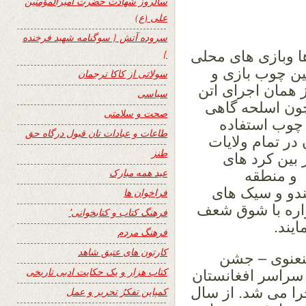
سالروز شهادت حضرت امیرالمؤمنین
علی (ع)
سروده آتش { سوگنامه شهید فرخنده
}
ا وبازی های محلی
ین چوب بازی و
سولاتی از کاکا ترجمان
ز همان اجرای اتن
سیاسی
چون اسلحه گاهی
صحت و سلامتی
چوب استفاده
طاعات و عبادات تان قبول درگاه حق
در تمام ولایات
طنز
 بین کرد های
عید همه مبارک
 و منطقه
ندو و سیک های
فراخوان ها
واره با شوق شعف
فرهنگ کتاب و کتابخوانی٬
ایند.
فرهنگ مردم
کارتون های عتیق شاهد
عنعنوی – جشن
کتاب هزار و یک حکایت ادبی تاریخی
سراسر افغانستان
جرا می شد. از سال
کمپاین تفکرُ تحریر و عمل