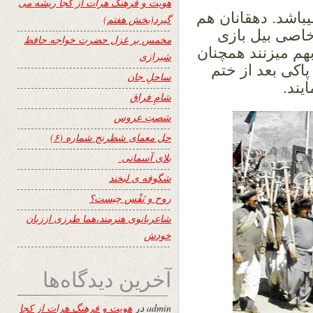
هویت و فرهنگ هرات از کجا ریشه می
باشد. دهقانان هم
گیرد(بخش هفتم)
خاصی بیل بازی
مخمس بر غزل حضرت خواجه حافظ
هم میزنند همچنان
شیرازی
پاکی بعد از ختم
ساحلِ جان
یند.
شامِ فراق
شصتِ عروس
حل معمای شطرنج شماره (۶)
بلای آسمانی
شگوفه ى لبخند
روح و نَفْس چیست؟
شاعربانوی هنرمند،هما طرزی اززبان
خودش
آخرین دیدگاه‌ها
admin
در
هویت و فرهنگ هرات از کجا