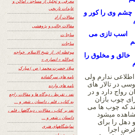
معرفی و تجلیل از مساجد ، اماکن و
عابدات تاریخی
چشم وی را کور و
مقالات آزاد
مقالات جالب و پژوهشی
د اسب تازی می
مناجا ت
م
مناجات
موعظه ای از شیخ الاسلام خواجه
الق و مخلوق را
عبدالله « انصاری »
میلاد حضرت محمد ( ص ) مبارک
اطلاعی ندارم ولی
نامه های سرگشاده
سی در تالار های
نامه های وارده
ن رواج دارد و در
نفد ، تقریظ ، دیدگاه ها و مقالات راجع
ی چوب بازان
به کتاب ، فلم ، داستان ، شعر و …
یند که چوب ها می
نفد بر کتاب ، مقالات ، دیدگاهها ، فلم ،
مشاهده میشود
داستان ، شعر و …
 دهل را برای
نمایشگاههای هنری
غرض اجرا
نیمه شعبان