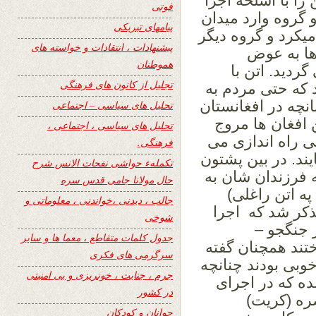
را با اسلحه اجرا
فوتی
 گروه وارد میدان
پیامهای تبریکی
یکرد و گروه دیگر
پیشنهادات ، انتقادات و خواسته های
ها به عوض
هموطنان
دید. اتن با
تجلیل از کانون های فرهنگی
 که حتی مردم به
انچه در افغانستان
تحلیل های سیاسی – اجتماعی
 افغان ها مروج
تحلیل های سیاسی ، اجتماعی ،
ی راه اندازی می
فرهنگی.
یند. در بین پشتون
تکملهء حواشی نفحات الانس شرح
فرزندان شان به
حال مولانا جامی قدس سره
نوی په اتن راغلی)
جالب ، دیدنی ،خواندنی ، معلوماتی و
تذکر شد که اجرا
شوخی
ر جنگجو –
جدول کلمات متقاطع ، معما ها و سایر
تند همچنان گفته
سرگرمی های فکری
وبی بودند چنانچه
جرم ، جنایت ، خونریزی و بی امنیتی
ه که در اجرای
در کشور
ره (کریت)
جوانان و کودکان