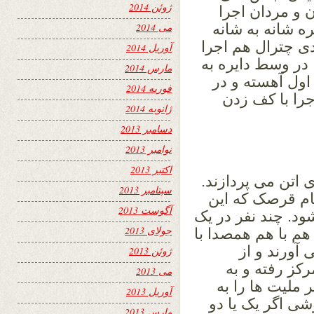
ژوئن 2014
ن و مردان اجرا
ه شانه به شانه
می 2014
ی چترال هم اجرا
آوریل 2014
در وسط دایره به
مارس 2014
ول آهسته و در
فوریه 2014
را با کف زدن
ژانویه 2014
دسامبر 2013
نوامبر 2013
اکتبر 2013
 اتن می پردازند.
سپتامبر 2013
ام قرصک که این
آگوست 2013
د. چند نفر در یک
جولای 2013
هم با هم همصدا با
 آورند و از
ژوئن 2013
کز رفته و به
می 2013
ملیت ها را به
آوریل 2013
ی اگر یک یا دو
مارس 2013