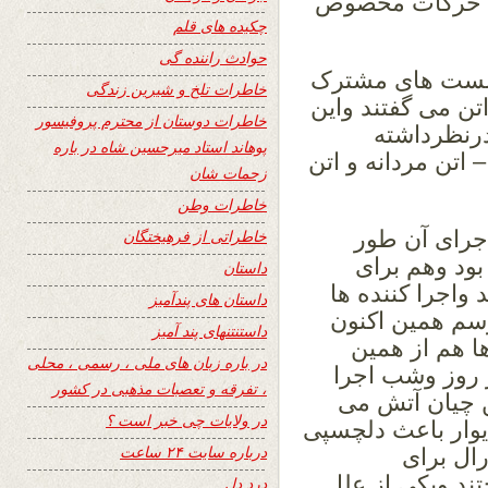
ای حرکات مخصوص
چکیده های قلم
حوادث راننده گی
و نشست های مشترک
خاطرات تلخ و شیرین زندگی
ن می گفتند واین
خاطرات دوستان از محترم پروفیسور
ادرنظرداشته
پوهاند استاد میرحسین شاه در باره
 اتن مردانه و اتن
زحمات شان
خاطرات وطن
اجرای آن طور
خاطراتی از فرهیختگان
بود وهم برای
داستان
واجرا کننده ها
داستان های پندآمیز
رسم همین اکنون
داستنتنهای پند آمیز
ها هم از همین
در باره زبان های ملی ، رسمی ، محلی
ر روز وشب اجرا
، تفرقه و تعصبات مذهبی در کشور
ن چیان آتش می
در ولایات چی خبر است ؟
یوار باعث دلچسپی
درباره سایت ۲۴ ساعت
رال برای
تند ویکی از علل
درد دل