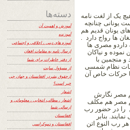
دسته‌ها
هیچ یک از لغت نامه
ست یونانی چنانچه
آموزش و اهمیت آن
های یونان قدیم هم
آموزنده
ان ها رواج دارد .
آموزه های دینی ، اخلاقی و اجتماعی
تن قدامت تاریخی ۲۲۰۰ ساله داردو مصری ها
ارسال نامه به مقامات افغان
 نموده و نیاکان
 و منجمین با
از دفتر خاطرات برای شما
نات نظام شمسی
از مسؤول سایت
ا حرکات خاص آن
ازحقوق بشردر افغانستان و جهان چی
خبر است؟
اشعار
یم مصر نگارش
اشعار ، مطالب انتخابی ، معلوماتی و
یم مصر هم مکلف
ارسالی شما
تن را در حضور رب
مایند. بنابر
افغانستان
هر رب النوع اتن
افغانستان و دموکراسی