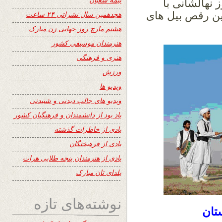
 نهالشانی با
ین رقص بیل های
هجدهمین سال نشراتی ۲۴ ساعت
هشتم مارچ روز جهانی زن مبارک
هنرمندان موسیقی کشور
هنری و فرهنگی
ورزش
ویدیو ها
ویدیو های جالب دیدنی و شنیدنی
یاد بود از دانشمندان و فرهنگیان کشور
یادی از خاطرات گذشته
یادی از فرهیختگان
یادی از هنرمندان پنجه طلایی هرات
یلدای تان مبارک
نوشته‌های تازه
تان