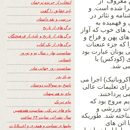
 معروف از
انتخاب از جریده ترجمان
جرا شده است. و
باید حقایق را گفت
نامه و تئاتر در
بررسی و نقد داستان
 فهمیده به
برگ های از تاریخ
 های خوب که آواز
برگ های از تاریخ و یادی از فرهیختگان
ای پهن و فراخ و
 که جزء عنعنات
برگ های از یک کتاب
 یونان عبارت بود
بمناسبت بهار ، سال نو و نوروز
دی (کودکس) با
باستانی
می شد.
بمناسبت روز جهانی مادر
به یاد پدر
کروباتیک) اجرا می
پاسخ به سوالات دوستان
ارای تعلیمات عالی
ی پرداختند.
پیام به هم میهنان
م مروج بود که
پیام تبریک
کات ورزشی و
پیام های تبریکی بمناسبت هفدهمین
ناخته شد. طوریکه
سال نشراتی سایت ۲۴ ساعت
 اتن های
پیامها ی تسلیت و همدری و اعـــلانا ت