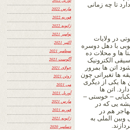
آوریل 2022
ارد تا چه زمانی
مارس 2022
فوریه 2022
ژانویه 2022
نوامبر 2021
تی در ولایات
اکتبر 2021
وبی با دهل دوسره
سپتامبر 2021
تا ها و محلات ده
آگوست 2021
سیقی الکترونیک
د اتن ها بمرور
جولای 2021
ه ها تغیراتی چون
ژوئن 2021
ها یکی از دیگری
می 2021
رد. اتن ها
آوریل 2021
پکیایی – خوستی –
مارس 2021
شه یی که در
فوریه 2021
هاجر هم در
وبین الملی به
ژانویه 2021
ازند.
دسامبر 2020