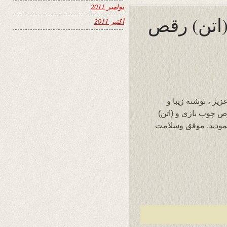
نوامبر 2011
(اتن) رقص
اکتبر 2011
ز ، نوشته زیبا و
 چوب بازی و (اتن)
 نمودید. موفق وسلامت