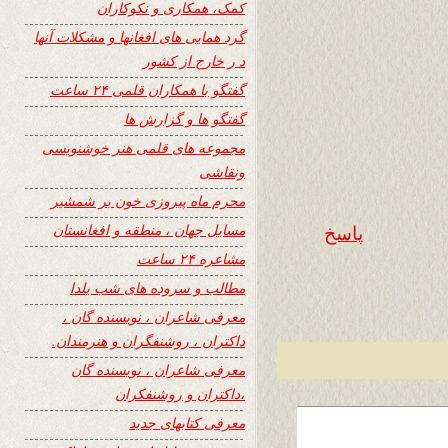
کمک، همکاری و نکوکاران
گرد همایی های افغانها و مشکلات آنها
د ر خارج از کشور
گفتگو با همکاران قلمی ۲۴ ساعت
گفتگو ها و گزارش ها
مجموعه های قلمی هنر خوشنویسی
ونقاشی
محرم ماه پیروزی خون بر شمشیر
مسایل جهان ، منطقه و افغانستان
پاسخ
مشاعره ۲۴ ساعت
مطالب و سروده های شب یلدا
معرفی شاعران ، نویسنده گان ،
داکتران ، روشنفگران و هنرمندان.
معرفی شاعران ، نویسنده گان
،داکتران و روشنفکران
معرفی کتابهای جدید