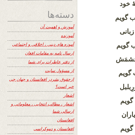
ٔ خود
دسته‌ها
ب گویم
آموزش و اهمیت آن
زبانی
آموزنده
آموزه های دینی ، اخلاقی و اجتماعی
 گویم
ارسال نامه به مقامات افغان
خشمَش
از دفتر خاطرات برای شما
از مسؤول سایت
 گویم
ازحقوق بشردر افغانستان و جهان چی
ِبلبل
خبر است؟
اشعار
 گویم
اشعار ، مطالب انتخابی ، معلوماتی و
ارسالی شما
اران
افغانستان
 گویم
افغانستان و دموکراسی