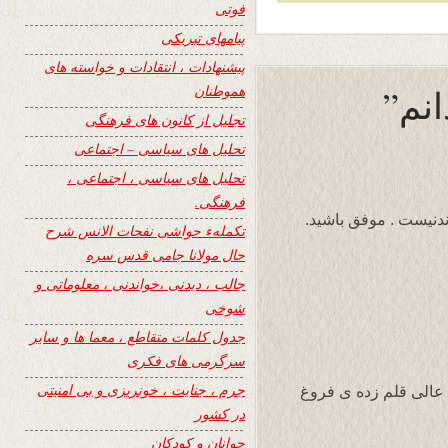
فوتی
پیامهای تبریکی
پیشنهادات ، انتقادات و خواسته های
هموطنان
تجلیل از کانون های فرهنگی
تحلیل های سیاسی – اجتماعی
تحلیل های سیاسی ، اجتماعی ،
فرهنگی.
دنیست . موفق باشید.
تکملهء حواشی نفحات الانس شرح
حال مولانا جامی قدس سره
جالب ، دیدنی ،خواندنی ، معلوماتی و
شوخی
جدول کلمات متقاطع ، معما ها و سایر
سرگرمی های فکری
جرم ، جنایت ، خونریزی و بی امنیتی
عالی قلم زده ی فروغ
در کشور
جوانان و کودکان