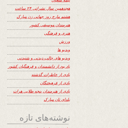
هجدهمین سال نشراتی ۲۴ ساعت
هشتم مارچ روز جهانی زن مبارک
هنرمندان موسیقی کشور
هنری و فرهنگی
ورزش
ویدیو ها
ویدیو های جالب دیدنی و شنیدنی
یاد بود از دانشمندان و فرهنگیان کشور
یادی از خاطرات گذشته
یادی از فرهیختگان
یادی از هنرمندان پنجه طلایی هرات
یلدای تان مبارک
نوشته‌های تازه