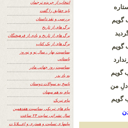
انتخاب از جریده ترجمان
ستاره
باید حقایق را گفت
بررسی و نقد داستان
 گویم
برگ های از تاریخ
ردید
برگ های از تاریخ و یادی از فرهیختگان
برگ های از یک کتاب
 گویم
بمناسبت بهار ، سال نو و نوروز
ندارد
باستانی
بمناسبت روز جهانی مادر
 گویم
به یاد پدر
پاسخ به سوالات دوستان
 دلِ من
پیام به هم میهنان
 گویم
پیام تبریک
پیام های تبریکی بمناسبت هفدهمین
دن
سال نشراتی سایت ۲۴ ساعت
پیامها ی تسلیت و همدری و اعـــلانا ت