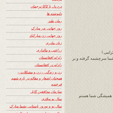
درد دل با کاکا ترجمان
دلنوشته ها
رمان طنز
روز جهانی پدر مبارک
روز جهانی زن مبارکباد
زبان مادری
زراعتی و مالداری
رامی !
زلزله افغانستان
شما سرچشمه گرفته و بر
زلزله در افغانستان
زن و زندگی – زن و مشکلات –
همچنان اشعار و مقاله در باره شهید
فرخنده
سازمان مدافعین کابل
 همیشگی شما هستم
سال نو میلادی
سال نو و نوروز باستانی بشما مبارک