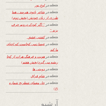
admin
در
اوجِ نور
admin
در
شاعر بانوی هنرمند ، هما
طرزی از زبان خودش (بخش دوم)
admin
در
” اگر کودک درونم حرف
بزند “
admin
در
کشتی عشق
admin
در
عیسا دمی کجاست که احیای
ما کند
admin
در
هویت و فرهنگ هرات از کجا
ریشه می گیرد(بخش هفتم)
admin
در
دوبیتی ها
admin
در
شامِ فراق
admin
در
حل معمای شطرنج شماره
(۶)
آرشیو