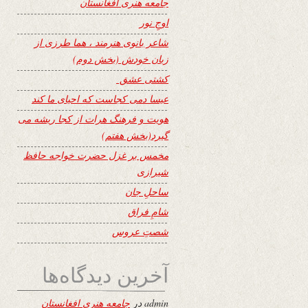
جامعه هنری افغانستان
اوجِ نور
شاعر بانوی هنرمند ، هما طرزی از
زبان خودش (بخش دوم)
کشتی عشق
عیسا دمی کجاست که احیای ما کند
هویت و فرهنگ هرات از کجا ریشه می
گیرد(بخش هفتم)
مخمس بر غزل حضرت خواجه حافظ
شیرازی
ساحلِ جان
شامِ فراق
شصتِ عروس
آخرین دیدگاه‌ها
admin
در
جامعه هنری افغانستان