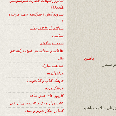
سالروز شهادت حضرت امیرالمؤمنین
علی (ع)
سروده آتش { سوگنامه شهید فرخنده
}
سولاتی از کاکا ترجمان
سیاسی
صحت و سلامتی
طاعات و عبادات تان قبول درگاه حق
پاسخ
طنز
ر بسیار
عید همه مبارک
فراخوان ها
فرهنگ کتاب و کتابخوانی٬
فرهنگ مردم
کارتون های عتیق شاهد
کتاب هزار و یک حکایت ادبی تاریخی
 تان سلامت باشید
کمپاین تفکرُ تحریر و عمل