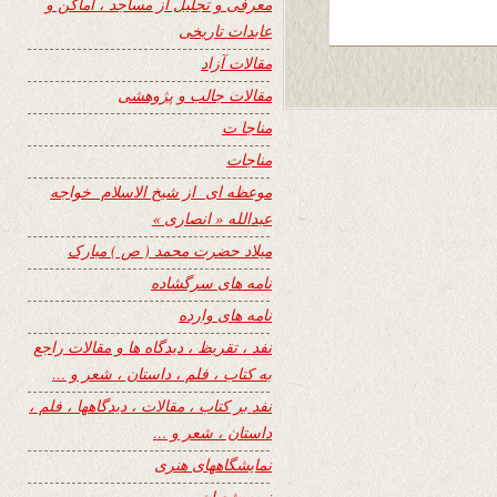
معرفی و تجلیل از مساجد ، اماکن و
عابدات تاریخی
مقالات آزاد
مقالات جالب و پژوهشی
مناجا ت
مناجات
موعظه ای از شیخ الاسلام خواجه
عبدالله « انصاری »
میلاد حضرت محمد ( ص ) مبارک
نامه های سرگشاده
نامه های وارده
نفد ، تقریظ ، دیدگاه ها و مقالات راجع
به کتاب ، فلم ، داستان ، شعر و …
نفد بر کتاب ، مقالات ، دیدگاهها ، فلم ،
داستان ، شعر و …
نمایشگاههای هنری
نیمه شعبان