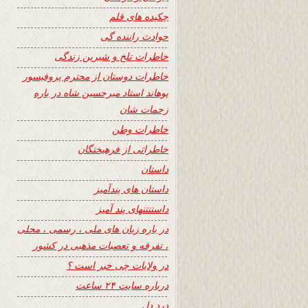
چکیده های قلم
حوادث راننده گی
خاطرات تلخ و شیرین زندگی
خاطرات دوستان از محترم پروفیسور
پوهاند استاد میرحسین شاه در باره
زحمات شان
خاطرات وطن
خاطراتی از فرهیختگان
داستان
داستان های پندآمیز
داستنتنهای پند آمیز
در باره زبان های ملی ، رسمی ، محلی
، تفرقه و تعصبات مذهبی در کشور
در ولایات چی خبر است ؟
درباره سایت ۲۴ ساعت
درد دل