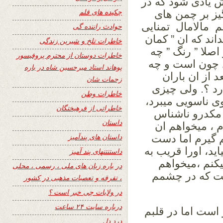
ش یادی شود که در
چکیده های قلم
یز بر چمن های
م مالامال تمنایی
حوادث راننده گی
ند که ان ” کمان
خاطرات تلخ و شیرین زندگی
صلا ” رنگ ” چه
خاطرات دوستان از محترم پروفیسور
 چون است و چه
پوهاند استاد میرحسین شاه در باره
 از ان باران
زحمات شان
د ؟. ولی چیزی
خاطرات وطن
ی ناسویی میبرد،
خاطراتی از فرهیختگان
ر مکدرو ناشناس
داستان
 ، میخواهم ان
داستان های پندآمیز
م گیرم اما دست
ید، اورا قریب به
داستنتنهای پند آمیز
نم ،میخواهم
در باره زبان های ملی ، رسمی ، محلی
ت که در چشمم
، تفرقه و تعصبات مذهبی در کشور
در ولایات چی خبر است ؟
درباره سایت ۲۴ ساعت
است اما در قلبم
درد دل