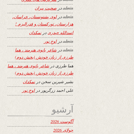
admin
در
صحبت پیران
admin
در
لوی پشتونستان، خراسان،
هزارستان، تورکستان و فدرالیزم !
اسدالله حیدری
در
نمکدان
admin
در
اوجِ نور
admin
در
شاعر بانوی هنرمند ، هما
طرزی از زبان خودش (بخش دوم)
هما طرزی
در
شاعر بانوی هنرمند ، هما
طرزی از زبان خودش (بخش دوم)
بشیر شیرین سخن
در
نمکدان
علی احمد زرگرپور
در
اوجِ نور
آرشیو
آگوست 2026
جولای 2026