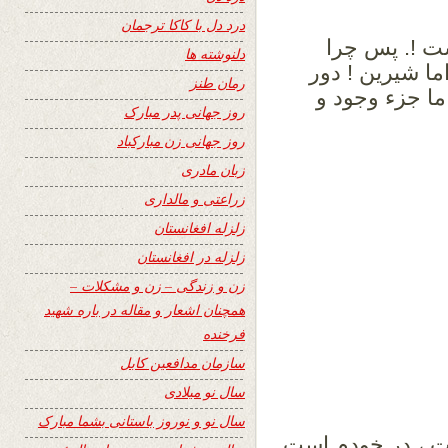
درد دل با کاکا ترجمان
ت !. پس چرا
دلنوشته ها
ا شیرین ! دور
رمان طنز
ما جزء وجود و
روز جهانی پدر مبارک
روز جهانی زن مبارکباد
زبان مادری
زراعتی و مالداری
زلزله افغانستان
زلزله در افغانستان
زن و زندگی – زن و مشکلات –
همچنان اشعار و مقاله در باره شهید
فرخنده
سازمان مدافعین کابل
سال نو میلادی
سال نو و نوروز باستانی بشما مبارک
است ، در خودم است