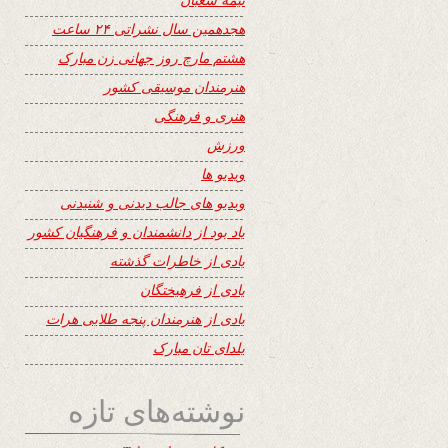
هجدهمین سال نشراتی ۲۴ ساعت
هشتم مارچ روز جهانی زن مبارک
هنرمندان موسیقی کشور
هنری و فرهنگی
ورزش
ویدیو ها
ویدیو های جالب دیدنی و شنیدنی
یاد بود از دانشمندان و فرهنگیان کشور
یادی از خاطرات گذشته
یادی از فرهیختگان
یادی از هنرمندان پنجه طلایی هرات
یلدای تان مبارک
نوشته‌های تازه