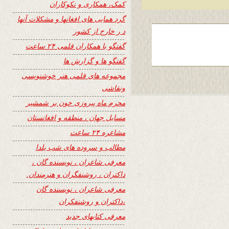
کمک، همکاری و نکوکاران
گرد همایی های افغانها و مشکلات آنها
د ر خارج از کشور
گفتگو با همکاران قلمی ۲۴ ساعت
گفتگو ها و گزارش ها
مجموعه های قلمی هنر خوشنویسی
ونقاشی
محرم ماه پیروزی خون بر شمشیر
مسایل جهان ، منطقه و افغانستان
مشاعره ۲۴ ساعت
مطالب و سروده های شب یلدا
معرفی شاعران ، نویسنده گان ،
داکتران ، روشنفگران و هنرمندان.
معرفی شاعران ، نویسنده گان
،داکتران و روشنفکران
معرفی کتابهای جدید