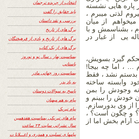
انتخاب از جریده ترجمان
بر پاره هایی نشسته
باید حقایق را گفت
یروم لذتی میبرم ،
میخواهم از میان
بررسی و نقد داستان
م ، بشناسمش و با
برگ های از تاریخ
 یی از غبار در
برگ های از تاریخ و یادی از فرهیختگان
برگ های از یک کتاب
بمناسبت بهار ، سال نو و نوروز
حکم گیرد بسویش،
باستانی
… ، اما چه بیجا!
بمناسبت روز جهانی مادر
 بدستم نشد ، فقط
ود وابسته ساخته
به یاد پدر
نه وجودش را بمن
پاسخ به سوالات دوستان
ن خودش را ببینم و
پیام به هم میهنان
ا از وی بدورسازم.
پیام تبریک
؟ و چگون است؟ ،
پیام های تبریکی بمناسبت هفدهمین
 ارام بخش اما از
سال نشراتی سایت ۲۴ ساعت
پیامها ی تسلیت و همدری و اعـــلانا ت