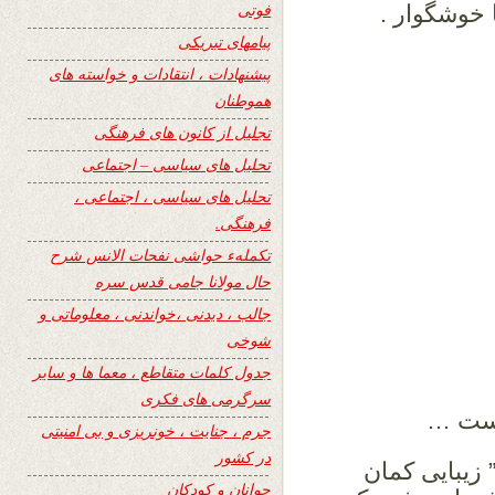
فوتی
 خوشگوار .
پیامهای تبریکی
پیشنهادات ، انتقادات و خواسته های
هموطنان
تجلیل از کانون های فرهنگی
تحلیل های سیاسی – اجتماعی
تحلیل های سیاسی ، اجتماعی ،
فرهنگی.
تکملهء حواشی نفحات الانس شرح
حال مولانا جامی قدس سره
جالب ، دیدنی ،خواندنی ، معلوماتی و
شوخی
جدول کلمات متقاطع ، معما ها و سایر
سرگرمی های فکری
است …
جرم ، جنایت ، خونریزی و بی امنیتی
در کشور
 زیبایی کمان
جوانان و کودکان