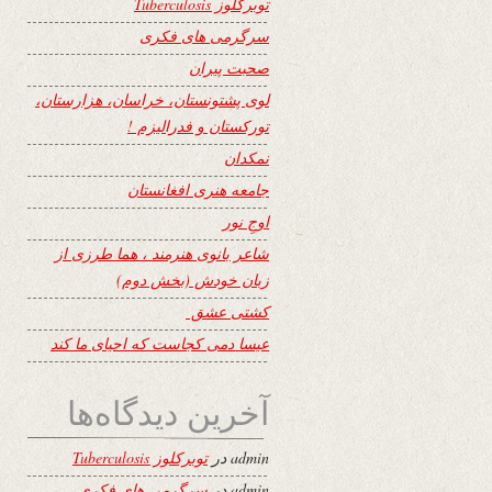
توبرکلوز Tuberculosis
سرگرمی های فکری
صحبت پیران
لوی پشتونستان، خراسان، هزارستان،
تورکستان و فدرالیزم !
نمکدان
جامعه هنری افغانستان
اوجِ نور
شاعر بانوی هنرمند ، هما طرزی از
زبان خودش (بخش دوم)
کشتی عشق
عیسا دمی کجاست که احیای ما کند
آخرین دیدگاه‌ها
admin
در
توبرکلوز Tuberculosis
admin
در
سرگرمی های فکری