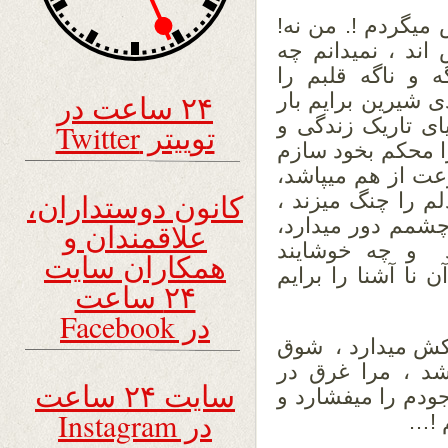
یگردم !. من نه!
اند ، نمیدانم چه
 و ناگه قلبم را
۲۴ ساعت در
 شیرین برایم بار
یای تاریک زندگی و
توییتر Twitter
را محکم بخود سازم
عت از هم میپاشد،
کانون دوستداران،
م را چنگ میزند ،
 چشمم دور میدارد،
علاقمندان و
د و چه خوشایند
همکاران سایت
نا آشنا را برایم
۲۴ ساعت
در Facebook
ش کش میدارد ، شوق
شد ، مرا غرق در
سایت ۲۴ ساعت
جودم را میفشارد و
در Instagram
 !…