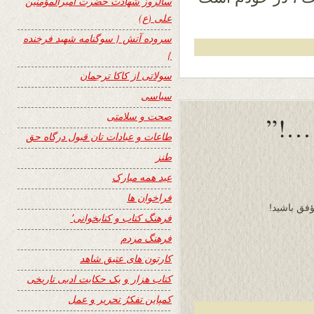
سالروز شهادت حضرت امیرالمؤمنین
علی (ع)
سروده آتش { سوگنامه شهید فرخنده
}
سولاتی از کاکا ترجمان
سیاسی
صحت و سلامتی
…!”
طاعات و عبادات تان قبول درگاه حق
طنز
عید همه مبارک
فراخوان ها
فق باشید!
فرهنگ کتاب و کتابخوانی٬
فرهنگ مردم
کارتون های عتیق شاهد
کتاب هزار و یک حکایت ادبی تاریخی
کمپاین تفکرُ تحریر و عمل