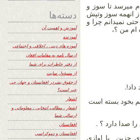
 میرسد تا سوز و
دسته‌ها
از انهمه سوز وتپش
تی نمیدانم چرا و
آموزش و اهمیت آن
 ام من ؟،
آموزنده
آموزه های دینی ، اخلاقی و اجتماعی
ارسال نامه به مقامات افغان
از دفتر خاطرات برای شما
از مسؤول سایت
ازحقوق بشردر افغانستان و جهان چی
داد!.
خبر است؟
اشعار
م بخود بسته است
اشعار ، مطالب انتخابی ، معلوماتی و
ارسالی شما
 صدا دارد ؟ .
افغانستان
افغانستان و دموکراسی
ی حزین یا اوازی