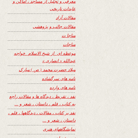
معرفی و تجلیل از مساجد ، اماکن و
عابدات تاریخی
مقالات آزاد
مقالات جالب و پژوهشی
مناجا ت
مناجات
موعظه ای از شیخ الاسلام خواجه
عبدالله « انصاری »
میلاد حضرت محمد ( ص ) مبارک
نامه های سرگشاده
نامه های وارده
نفد ، تقریظ ، دیدگاه ها و مقالات راجع
به کتاب ، فلم ، داستان ، شعر و …
نفد بر کتاب ، مقالات ، دیدگاهها ، فلم ،
داستان ، شعر و …
نمایشگاههای هنری
نیمه شعبان