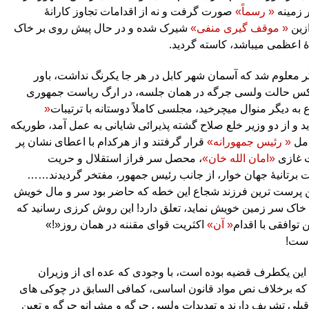
 زمینه
« رسماً»
صورت گرفت و نه از اقدامات تجاوز کارانۀ
ازین
« موقف گیری منفی»
شیرک شده و در حال پیش روی بر خاک
 اعظمی میباشد، کاسته گردید.
ر معلوم شد که آسمان شهر کابل در هر جا یکرنگ نداشت، باور
عکس حالت ولسی جرگه در همان جلسه، در ارگ ریاست جمهوری
به دیگر منوال میچرخید، مجلسی کاملاً دوستانه با ترتیبات
«
د و از دو وزیر خلع صلاح گشته پذیرائی شایانی به عمل آمد، طوریکه
امل
« رئیس جمهورانه»
قرار گرفتند و از هرکدام با اعطای نشان پر
ت غازی
«امان الله خان»
، محصل سر فراز استقلال و حریت
ت برتانیۀ جهان خوار، از جانب رئیس جمهور، مفتخر گردیدند……
 پرست ترین فرزند شجاع این خطه که حاضر بود سر و مال خویش
خاک سر زمین خویش نماید، تعلق دارد! این روش کرزی رسانید که
 توافقی با اقدام
« آن»
اکثریت قوای مقننه در همان روز«!»
است!
ین یکطرف قضیه بوده است، با وجودی که عده ای از وزیران
ه برخلاف نص مواد قانون اساسی، کمافی السابق در چوکی های
قبلی تشریف دارند و تهدیدات ولسی جرگه و مشرانو جرگه و تعین