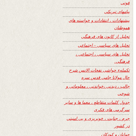
فوتی
پیامهای تبریکی
پیشنهادات ، انتقادات و خواسته های
هموطنان
تجلیل از کانون های فرهنگی
تحلیل های سیاسی – اجتماعی
تحلیل های سیاسی ، اجتماعی ،
فرهنگی.
تکملهء حواشی نفحات الانس شرح
حال مولانا جامی قدس سره
جالب ، دیدنی ،خواندنی ، معلوماتی و
شوخی
جدول کلمات متقاطع ، معما ها و سایر
سرگرمی های فکری
جرم ، جنایت ، خونریزی و بی امنیتی
در کشور
جوانان و کودکان