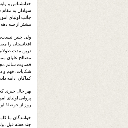
خدانشناس و وابست
سوادان به مقام ه
جانب اولیای امور
بیشتر از سه دهه ا
ولی چنین نیست، 
افغانستان را مصا
درین مدت طولانی،
مصالح علیای مملک
قضاوت سالم مجهز
شکایات، فهم و درا
کماکان ادامه داده
بهر حال چیزی که
پروایی اولیای ا
روز از حوصلۀ این
خوانندگان ما کامل
چند هفته قبل، و