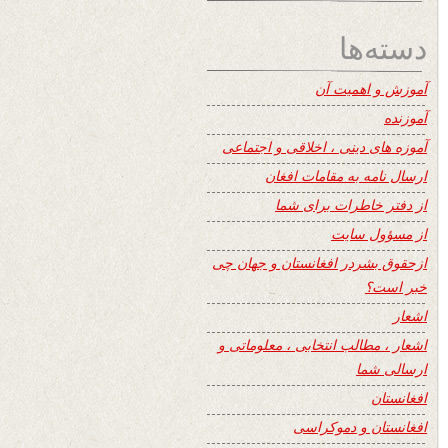
دسته‌ها
آموزش و اهمیت آن
آموزنده
آموزه های دینی ، اخلاقی و اجتماعی
ارسال نامه به مقامات افغان
از دفتر خاطرات برای شما
از مسؤول سایت
ازحقوق بشردر افغانستان و جهان چی
خبر است؟
اشعار
اشعار ، مطالب انتخابی ، معلوماتی و
ارسالی شما
افغانستان
افغانستان و دموکراسی