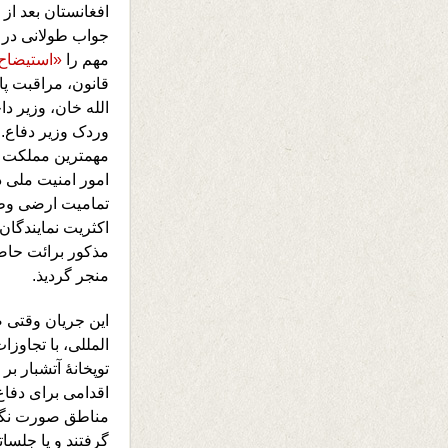
افغانستان بعد از
جواب طولانی در 
مهم را
«استیضاح
قانون، مراقبت پا
الله خان، وزیر دا
وردک وزیر دفاع. 
مهمترین مملکت ک
امور امنیت ملی د
تمامیت ارضی وطن
اکثریت نمایندگان 
مذکور برائت حاصل
منجر گردیذ.
این جریان وقتی
المللی، با تجاوزا
توپخانۀ آتشبار بر
اقدامی برای دفاع
مناطق صورت نگرف
گرفتند و یا جلسا