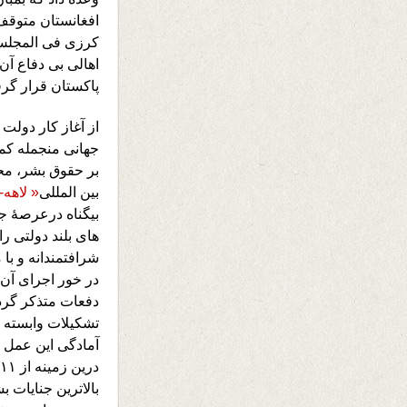
افغانستان متوقف«
کرزی فی المجلس ن
اهالی بی دفاع آن
پاکستان قرار گرفت
جهانی منجمله کمی
بر حقوق بشر، م
بین المللی
« لاهه-
بیگناه درعرصۀ جن
های بلند دولتی ر
شرافتمندانه و با
در خور اجرای آن
دفعات متذکر گردی
تشکیلات وابسته 
آمادگی این عمل و
بالاترین جنایات 