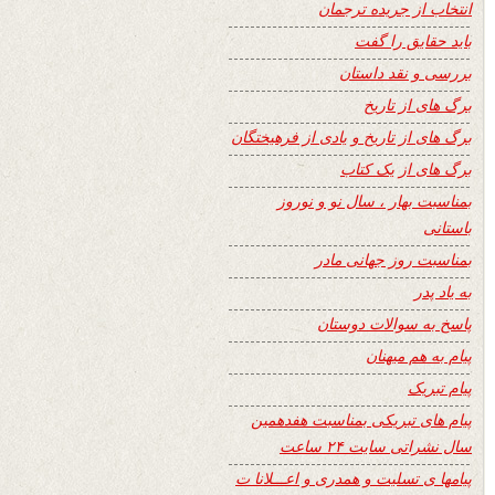
انتخاب از جریده ترجمان
باید حقایق را گفت
بررسی و نقد داستان
برگ های از تاریخ
برگ های از تاریخ و یادی از فرهیختگان
برگ های از یک کتاب
بمناسبت بهار ، سال نو و نوروز
باستانی
بمناسبت روز جهانی مادر
به یاد پدر
پاسخ به سوالات دوستان
پیام به هم میهنان
پیام تبریک
پیام های تبریکی بمناسبت هفدهمین
سال نشراتی سایت ۲۴ ساعت
پیامها ی تسلیت و همدری و اعـــلانا ت