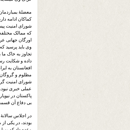
معضلۀ بمباردمان
شورای امنیت پیش 
که ممالک مختلفه
اورگان جهانی عر
وی باید پرسید که
تجاوز به خاک ما ب
داده و شکایت رس
افغانستان به ای
مظلوم و گروگان گ
شورای امنیت گرف
عملی خبری نبود. 
پاکستان در نیویا
بی دفاع آن قسمت
در اجلاس سالانۀ
بودند، در یکی از
وعده داد که بمب