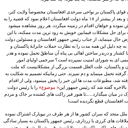
 قوای پاکستان بر نواحی سرحدی افغانستان مخصوصاً ولایت کنر،
کماکان ادامه دارد و بعد از بیشتر از ۱۸ ماه دولت افغانستان اعلام نمود که قضیه را به
نموده و خواهان اقدام در زمینه میگردد. هر روز مشاهده میشود
 برای حل مشکلات فیمابین خویش به زود ترین مدت ممکنه، با این
ض حال مینماید، از جناب رئیس جمهور افغانستان و مسئولین دولت
 به چه دلیل این همه مدت را به نظارت حملات جابرانۀ پاکستان و
ا کشتار و دربدر ساختن اهالی بی پناه آن مناطقُ تحمل نموده و هدر
می ای به شورای امنیت نسپرده است؟ سرخمی اولیای امور
ران و پاکستان، علت العلل قسمت بزرگی از مشکلاتیست که ملت
رفته تحمل مینماید و دم نمیزند. حتی زمانیکه تصمیم به شکایت به
ته شد، مطبوعات مدت ها این خبر را پخش مینمود، ولی از اقدام
بالاخره گفته شد که رئیس جمهور این
« موضوع»
را با رئیس دولت
رک در میان میگذارد…..تا هنوز فیر راکت های کشنده بر خاک و مردم
 افغانستان قطع نگردیده است!
 ملل متحد که سران کشور ها از هر طرف در نیویارک اشتراک نموده
 ملاقات های کرزی با زرداری، رئیس جمهور پاکستان به بسیار سادگی
اردمان های راکتی پاکستان بر ولایات شرقی، شمال شرقی و جنوبی