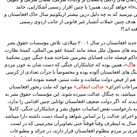
!» خواهد گردید، همین! با چنین اقرار رسمی آشکارایی، حامد
پرسید که به چه دلیل درین بیشتر ازیکونیم سال خاک افغانستان و
 هدف چنین حملات آتشبار غیر قانونی از جانب اردوی رسمی
ه اند؟!
از آغاز کار دولت جدید افغانستان در سال ۲۰۰۱ میلادی، تلاش مؤسسات حقوق بشر
ته های مسؤل ملل متحد مانند کمیتۀ عفو بین المللی، کمیتۀ نظارت
حاکم فیصله جات قضایای مجرمین شناخته شدۀ جنگی چون محکمۀ
 هاگ»
، همین بوده که جنایتکاران جنگی که دست شان به خون مردم
گ های افغانستان آلوده بوده و مخصوصاً با جرأت تعدادی از کرسی
ا هم از فیض دولت بیکفایت و ملت ستیز، قبضه نموده اند،
 مراعات اجرای
« عدالت انتقالی»
موعود که ملت رنجور افغانستان
 میباشد، به چنگال عدالت سپرده شوند. این مؤسسات حقوق بشر به
دند که
اگر دولت ضعیف افغانستان توانایی چنین اقدامی را ندارد،
به بازخواست نقض اساسات حقوق بشر و جنایتکاران جنگی، کاملاً
 اجرای عدالت را بر اساس شواهد و اسناد دست داشته دارا میباشد.
درین زمینه از ۱۱ سال به اینطرف وقتاً فوقتاً حتی تصاویرآن مجرمینی که در لست
بشری بر مردم مظلوم افغانستان قرار دارند، در جرائد و مطبوعات