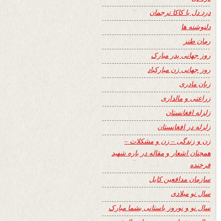
درد دل با کاکا ترجمان
دلنوشته ها
رمان طنز
روز جهانی پدر مبارک
روز جهانی زن مبارکباد
زبان مادری
زراعتی و مالداری
زلزله افغانستان
زلزله در افغانستان
زن و زندگی – زن و مشکلات –
همچنان اشعار و مقاله در باره شهید
فرخنده
سازمان مدافعین کابل
سال نو میلادی
سال نو و نوروز باستانی بشما مبارک