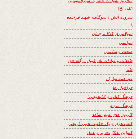
سالروز شهادت حضرت امیرالمؤمنین
علی (ع)
سروده آتش { سوگنامه شهید فرخنده
}
سولاتی از کاکا ترجمان
سیاسی
صحت و سلامتی
طاعات و عبادات تان قبول درگاه حق
طنز
عید همه مبارک
فراخوان ها
فرهنگ کتاب و کتابخوانی٬
فرهنگ مردم
کارتون های عتیق شاهد
کتاب هزار و یک حکایت ادبی تاریخی
کمپاین تفکرُ تحریر و عمل