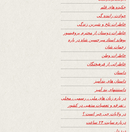
چکیده های قلم
حوادث راننده گی
خاطرات تلخ و شیرین زندگی
خاطرات دوستان از محترم پروفیسور
پوهاند استاد میرحسین شاه در باره
زحمات شان
خاطرات وطن
خاطراتی از فرهیختگان
داستان
داستان های پندآمیز
داستنتنهای پند آمیز
در باره زبان های ملی ، رسمی ، محلی
، تفرقه و تعصبات مذهبی در کشور
در ولایات چی خبر است ؟
درباره سایت ۲۴ ساعت
درد دل