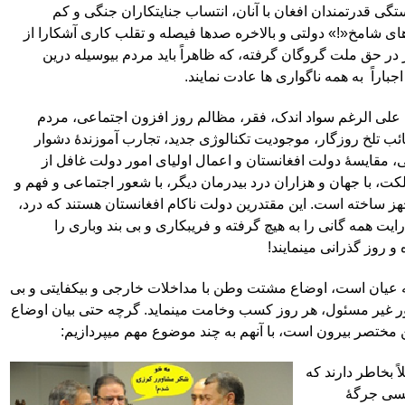
گی قدرتمندان افغان با آنان، انتساب جنایتکاران جنگی و کم
ای شامخ«!» دولتی و بالاخره صدها فیصله و تقلب کاری آشکارا از
 در حق ملت گروگان گرفته، که ظاهراً باید مردم بیوسیله درین
جباراً
به همه ناگواری ها عادت نمایند.
علی الرغم سواد اندک، فقر، مظالم روز افزون اجتماعی، مردم
ئب تلخ روزگار، موجودیت تکنالوژی جدید، تجارب آموزندۀ دشوار
 مقایسۀ دولت افغانستان و اعمال اولیای امور دولت غافل از
ت، با جهان و هزاران درد بیدرمان دیگر، با شعور اجتماعی و فهم و
 ساخته است. این مقتدرین دولت ناکام افغانستان هستند که درد،
یت همه گانی را به هیچ گرفته و فریبکاری و بی بند وباری را
 و روز گذرانی می
نمایند!
 عیان است، اوضاع مشتت وطن با مداخلات خارجی و بیکفایتی و بی
مور غیر مسئول، هر روز کسب وخامت مینماید. گرچه حتی بیان اوضاع
 مختصر بیرون است، با آنهم به چند موضوع مهم میپردازیم:
اً بخاطر دارند که
لسی جرگۀ