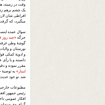
وقت در زمینه، ه
یک چشم برهم زدن
افراطی شان لازم 
میگیرد، که گرفت
سوال عمده اینست
جرگه
«چند روز ق
گوشۀ وطن غرقه د
نورستان و ولایا
و ادویۀ کمکی قو
دانسته و با رأی 
مقرر نموده و دقیق
اینبار»
به توصیۀ ج
شد. تو خود حدیث
مطبوعات خارجی در
رئیس جمهور افغان
افکار عمومی دا
گرای وی مینماید.