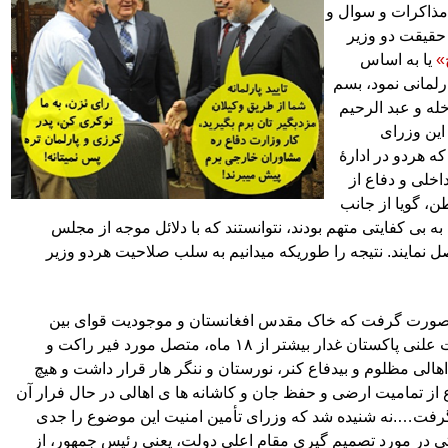
 مذاکرات و سوال و
حقیقت دو وزیر
»
یا به اساس
رلمانی نمود، بسم
خله و عبد الرحیم
این وزرای
ه هردو در ادارۀ
اخلی و دفاع از
، گویا از جانب
به بی کفایتی متهم بودند، نتوانستند که با دلائل موجه از مجلس
 نمایند. نتیجه را طوریکه میدانیم به سلب صلاحیت هردو وزیر
 صورت گرفت که خاک مقدس افغانستان و موجودیت قوای بین
ت علنی پاکستان غدار بیشتر از
۱۸
ماه، متصل مورد فیر راکت و
 اهالی مظلوم و بیدفاع کنر، نورستان و ننگر هار قرار داشت و هیچ
 از تمامیت ارضی و حفظ جان و کاشانه ها ی اهالی در حال فرار آن
ت….نه شنیده شد که وزرای تأمین امنیت این موضوع را جدی
تی در مورد تصمیم گیری مقام اعلی دولت، یعنی رئیس جمهور، از