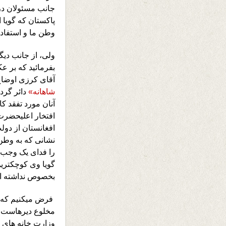
جانب مسئولان در
پاکستان که گویا 
وطن ما و استفادۀ
ولی، از جانب دیگ
بفرمائید که بر 
آقای کرزی اوضاع 
شاهانه»
دائر گردی
آنان مورد تفقد ک
افتخار اعلیحضر
افغانستان از دول
نشانی که به وطن
را فدای یک وجب 
گویا وی کوچکترین
بخصوص نداشته 
فرض میکنیم که ا
مخلوع دیرهاست ک
وزارت خانه های 