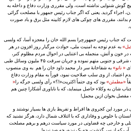
یچ گوش شنوایی نداشته است، ولی مقرری وزارت دفاع و داخله به
، اجراء گردید. یعنی که اگر جناب رئیس جمهور با مصلحت گرائی
بدانند، مقرری های چوکی های لازم کابینه مثل برق و باد صورت
.
 که جناب رئیس جمهورچرا بسم الله خان را معجزه آسا، که ولسی
بل»
به عدم توجه به امنیت ملی، حوادث مرگبار روز افزون در هر
ر خون و آتش، منجمله بی اعتنایی در احوال مردم مظلوم کنر،
ت شرقی و جنوبی متهم نموده و جریان سرقت
۴۵
ملیون وسائل طبی
ای
« ناتو»
به شفاخانۀ سر دار محمد داود خان را هم
به وی منصوب
عدم اعتماد، از وی سلب صلاحیت نمود، فوراً به مقام وزارت دفاع
اً
«مطمئن»
بود که وی حتماً اکثریت«!؟» رأی ولسی جرگه را
«
ناب شان به وکلاء حاصل مینماید، که با ناباوری آشکارا چنین هم
 مفصل بخوان ازین مجمل!
 مورد این کجروی ها افراط و تفریط بازی ها بسیار نوشتند و
ستان با خلوص و وفاداری که با ائتلاف شمال دارد، هرگز نشنید که
خلی و خارجی چه قضاوتی در مورد سیاست درهم و برهم مصلحت
 آب که از سر گذشت، چه یک نیزه، چه صد نیزه!