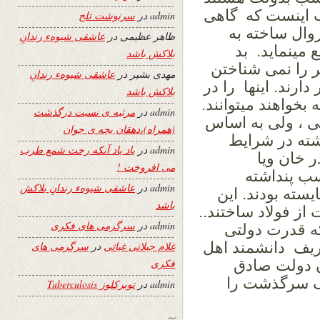
ب اینست که گاهی
admin
در
سرنوشت تلخ
وال ساخته به
ظاهر عظیمی
در
عاشقی شیوهء رندانِ
 مینماید. بد
بلاکش باشد
۵ هزار دالر بیشتر را نمی شناختن
مهدی بشیر
در
عاشقی شیوهء رندانِ
دارند. اینها را در
بلاکش باشد
بخواهند میتوانند.
admin
در
مرثیه ی نسبت درگذشت
لتی ، ولی به اساس
(همراه)،دهقان بچه ی جوان
شته در شرایط
admin
در
یاد باد آنکه رخت شمع طرب
 خان ویا
می افروخت !
سب پنداشته
admin
در
عاشقی شیوهء رندانِ بلاکش
ته بودند. این
باشد
ز فولاد ساختند..
admin
در
سرگرمی های فکری
ه قدرت دولتی
یف دانشمند اهل
غلام جیلانی غیاثی
در
سرگرمی های
ن دولت صادق
فکری
یک سرگذشت را
admin
در
توبرکلوز Tuberculosis