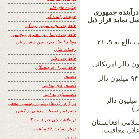
چکیده های قلم
رآینده جمهوری
حوادث راننده گی
صل نماید قرار ذیل
خاطرات تلخ و شیرین زندگی
خاطرات دوستان از محترم پروفیسور
۱. قروض صندوق توسعوی حکومت کویت بالغ به ۹، ۲۱
پوهاند استاد میرحسین شاه در باره
زحمات شان
خاطرات وطن
خاطراتی از فرهیختگان
داستان
۳. قروض صندوق انکشافی اوپک مبلغ۹۴.۱ میلیون دالر
داستان های پندآمیز
داستنتنهای پند آمیز
۴. قروض حکومت بلغاریا بالغ بر,۰۴. ۵۱ میلیون دالر
در باره زبان های ملی ، رسمی ، محلی
بل)
، تفرقه و تعصبات مذهبی در کشور
در ولایات چی خبر است ؟
امی افغانستان
درباره سایت ۲۴ ساعت
اعلان معافیت.
درد دل