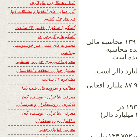
کمک، همکاری و نکوکاران
گرد همایی های افغانها و مشکلات آنها
د ر خارج از کشور
گفتگو با همکاران قلمی ۲۴ ساعت
گفتگو ها و گزارش ها
عواید ومصارف مالی کشور: پس از سال ۱۳۹۰ محاسبه مالی
مجموعه های قلمی هنر خوشنویسی
نده محاسبه
ونقاشی
محرم ماه پیروزی خون بر شمشیر
مسایل جهان ، منطقه و افغانستان
مشاعره ۲۴ ساعت
۲. عواید سالانه دولت افغانستان بالغ بر۸۷.۹ ملیارد افغانی
مطالب و سروده های شب یلدا
معرفی شاعران ، نویسنده گان ،
داکتران ، روشنفگران و هنرمندان.
۳. مجموع بودجه ملی برای سال مالی ۱۹۳۱ در
معرفی شاعران ، نویسنده گان
حدود۲۴۴.۷۴۴ میلیارد افغانی )معادل۴.۸۹۵ میلیارد دالر(
،داکتران و روشنفکران
معرفی کتابهای جدید
۴. بودجه عادی سال مالی ۱۳۹۱ در حدود۱۳۳.۷۵۲میلیارد