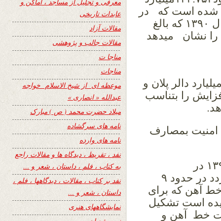
معرفی و تجلیل از مساجد ، اماکن و
لر( پیشبینی شده است که در
عابدات تاریخی
حدود۱۱ فیصد نظر به بودجه عادی آغاز سال ۱۳۹۰ که بالغ
مقالات آزاد
کاهش را نشان میدهد
مقالات جالب و پژوهشی
مناجا ت
مناجات
د۱۱۰.۹۹۱میلیارد افغانی معادل۲.۲۱۹ میلیارد دالر پلان و
موعظه ای از شیخ الاسلام خواجه
ت که حدود ۴۱ فیصد افزایش را بتناسب
عبدالله « انصاری »
میلاد حضرت محمد ( ص ) مبارک
نامه های سرگشاده
ای امنیت بمصارف
نامه های وارده
نفد ، تقریظ ، دیدگاه ها و مقالات راجع
۷. عواید غیر مالیاتی فوق که در سال ۱۳۹۱ در
به کتاب ، فلم ، داستان ، شعر و …
حدود.۱۵.۸۱۰ میلیارد افغانی پیشبینی میگردد در حدود ۹
نفد بر کتاب ، مقالات ، دیدگاهها ، فلم ،
 خط آهن که برای
داستان ، شعر و …
یده است تشکیل
نمایشگاههای هنری
بت خط آهن و
نیمه شعبان