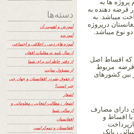
پروژه ها به
قرضه دهنده به
دسته‌ها
اخت میباشد. به
انستان درپروژه
آموزش و اهمیت آن
 نوع میباشد.
آموزنده
آموزه های دینی ، اخلاقی و اجتماعی
ارسال نامه به مقامات افغان
 که اقساط اصل
از دفتر خاطرات برای شما
 قرضه مربوط
از مسؤول سایت
 بین کشورهای
ازحقوق بشردر افغانستان و جهان چی
خبر است؟
اشعار
اشعار ، مطالب انتخابی ، معلوماتی و
 دارای مصارف
ارسالی شما
ا اقساط و
افغانستان
ازپرداخت
افغانستان و دموکراسی
یائی ، بانک