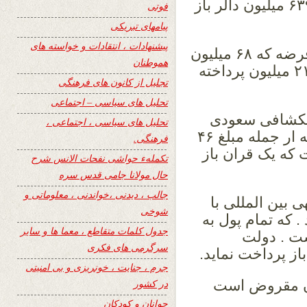
۸۲۴ میلیون میباشد از جمله مجموع پول ۶۳۹ میلیون دالر باز
فوتی
پیامهای تبریکی
پیشنهادات ، انتقادات و خواسته های
۳.بانک انکشاف اسلامی در پرداخت چهار قرضه که ۶۸ میلیون
هموطنان
دالر میباشد موافقه نموده است. از جمله ۲۱ میلیون پرداخته
تجلیل از کانون های فرهنگی
تحلیل های سیاسی – اجتماعی
نکشافی سعودی
تحلیل های سیاسی ، اجتماعی ،
بالغ به ۸۰ میلیون دالار امریکائی میگردد. که ار جمله مبلغ ۴۶
فرهنگی.
 که یک قران باز
تکملهء حواشی نفحات الانس شرح
حال مولانا جامی قدس سره
جالب ، دیدنی ،خواندنی ، معلوماتی و
بین المللی با
شوخی
یلیون میباشد . که تمام پول به
جدول کلمات متقاطع ، معما ها و سایر
ت . دولت
سرگرمی های فکری
از پرداخت نماید.
جرم ، جنایت ، خونریزی و بی امنیتی
ان مقروض است
در کشور
جوانان و کودکان