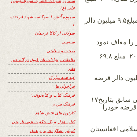
سالروز شهادت حضرت امیرالمؤمنین
علی (ع)
سروده آتش { سوگنامه شهید فرخنده
۸. دولت عراق در ماه می سال ۲۰۰۸ مبلغ۹.۵ میلیون دالر
}
سولاتی از کاکا ترجمان
سیاسی
صحت و سلامتی
۱۰. بانک انکشاف جهانی در ماه می۲۰۱۰ مبلغ ۶۹.۸
طاعات و عبادات تان قبول درگاه حق
طنز
 ایالات متحده مبلغ۱۰۸.۵ میلیون دالر قرضه
عید همه مبارک
فراخوان ها
فرهنگ کتاب و کتابخوانی٬
۱۲. قر وض جمهوری دموکراتیک جرمنی سابق بتاریخ۱۷
فرهنگ مردم
ریکائی قرضه خودرا
کارتون های عتیق شاهد
کتاب هزار و یک حکایت ادبی تاریخی
امی افغانستان
کمپاین تفکرُ تحریر و عمل