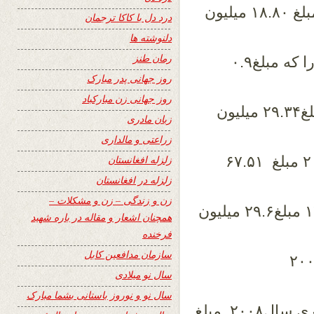
۱. حکومت چین در ماه مارچ ۲۰۰۴مبلغ ۱۸.۸۰ میلیون
درد دل با کاکا ترجمان
دلنوشته ها
رمان طنز
۲. حکومت دنمارک مبلغ ۵ میلون کرون را که مبلغ۰.۹
روز جهانی پدر مبارک
روز جهانی زن مبارکباد
۳. دولت سلواک در ماه جنوری ۲۰۰۵ مبلغ۲۹.۳۴ میلیون
زبان مادری
زراعتی و مالداری
دولت جرمنی در ماه سپتمبر ۲۰۰۲ مبلغ ۶۷.۵۱
زلزله افغانستان
زلزله در افغانستان
زن و زندگی – زن و مشکلات –
۵. دولت آلمان در ماه حوت سال ۱۳۸۵ مبلغ۲۹.۶ میلیون
همچنان اشعار و مقاله در باره شهید
فرخنده
سازمان مدافعین کابل
وسیه در ماه اگست سال۲۰۰۷
سال نو میلادی
سال نو و نوروز باستانی بشما مبارک
۷. دولت عربستان سعودی در ماه جنوری سال۲۰۰۸ مبلغ