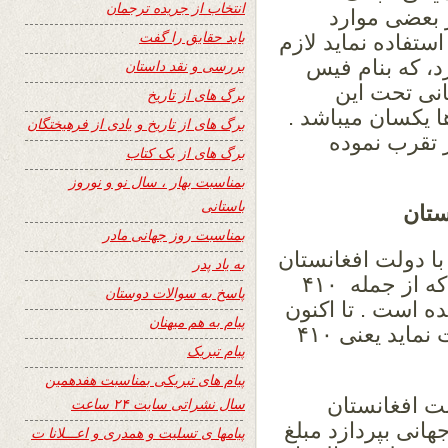
انتخاب از جریده ترجمان
 بعضی موارد
باید حقایق را گفت
ستفاده نماید لازم
 که بنام فیس
بررسی و نقد داستان
انی تحت این
برگ های از تاریخ
ا یکسان میباشد .
برگ های از تاریخ و یادی از فرهیختگان
 تقرب نموده
برگ های از یک کتاب
بمناسبت بهار ، سال نو و نوروز
باستانی
ستان
بمناسبت روز جهانی مادر
نی با دولت افغانستان
به یاد پدر
بالغ بر ۴۳۷ ملیون دالر امریکاائی میگردد. که از جمله ۴۱۰
پاسخ به سوالات دوستان
ه است . تا اکنون
پیام به هم میهنان
دولت افغانستان نتوانسته است باز پرداخت نماید یعنی ۴۱۰
پیام تبریک
پیام های تبریکی بمناسبت هفدهمین
۱ موارد با دولت افغانستان
سال نشراتی سایت ۲۴ ساعت
انی بپردازد مبلغ
پیامها ی تسلیت و همدری و اعـــلانا ت