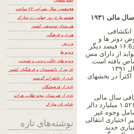
هجدهمین سال نشراتی ۲۴ ساعت
 مالی ۱۹۳۱
هشتم مارچ روز جهانی زن مبارک
هنرمندان موسیقی کشور
یصد بودیجه انکشافی
هنری و فرهنگی
ض دونر ها و
ورزش
مؤسسات بین المللی تمویل میگردد. حدود۱۶.6 فیصد دیگر
ویدیو ها
اید از دارای مس
صاص یافته است.
ویدیو های جالب دیدنی و شنیدنی
کمکهای بلاعوض در تمویل بودیجه عادی سال ۱۳۹۱
یاد بود از دانشمندان و فرهنگیان کشور
 که اکثراً در بخشهای
یادی از خاطرات گذشته
یادی از فرهیختگان
یادی از هنرمندان پنجه طلایی هرات
افی سال مالی
۱۹۳۱ بالغ به۷۶.۳۳۴ میلیارد افغانی معادل۱.۵۲۶ میلیارد دالر
یلدای تان مبارک
میلیون دالر شامل وجوه غیر
ر وجوه غیر اختیاری انتقالی
نوشته‌های تازه
جوه اختیاری جدید