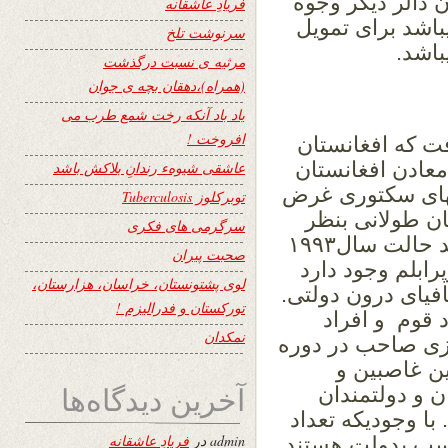
د، برعلاوه مبلغ۷۳.۴۴۲میلیون دالر دیگر وجوه
فریادِ عاشقانه
اشد برای تمویل
سرنوشت تلخ
باشد.
مرثیه ی نسبت درگذشت
(همراه)،دهقان بچه ی جوان
یاد باد آنکه رخت شمع طرب می
افروخت !
رفت که افغانستان
معادن افغانستان
عاشقی شیوهء رندانِ بلاکش باشد
شهای سکتوری غرض
توبرکلوز Tuberculosis
تان طولانی بنظر
سرگرمی های فکری
میرسد .واگر کمکها خارجی قطع گردد شاید حالت سال۱۹۹۳
صحبت پیران
رابلم وجود دارد
لوی پشتونستان، خراسان، هزارستان،
یای درون دولتی.
تورکستان و فدرالیزم !
 قوم و افراد
نمکدان
زی صاحب در دوره
ین غاصبین و
آخرین دیدگاه‌ها
ن و دولتمندان
با وجودیکه تعداد
admin
در
فریادِ عاشقانه
سب بدولت هستند