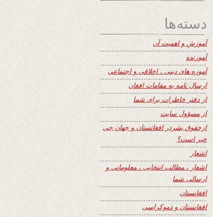
دسته‌ها
آموزش و اهمیت آن
آموزنده
آموزه های دینی ، اخلاقی و اجتماعی
ارسال نامه به مقامات افغان
از دفتر خاطرات برای شما
از مسؤول سایت
ازحقوق بشردر افغانستان و جهان چی
خبر است؟
اشعار
اشعار ، مطالب انتخابی ، معلوماتی و
ارسالی شما
افغانستان
افغانستان و دموکراسی