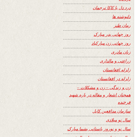
درد دل با کاکا ترجمان
دلنوشته ها
رمان طنز
روز جهانی پدر مبارک
روز جهانی زن مبارکباد
زبان مادری
زراعتی و مالداری
زلزله افغانستان
زلزله در افغانستان
زن و زندگی – زن و مشکلات –
همچنان اشعار و مقاله در باره شهید
فرخنده
سازمان مدافعین کابل
سال نو میلادی
سال نو و نوروز باستانی بشما مبارک