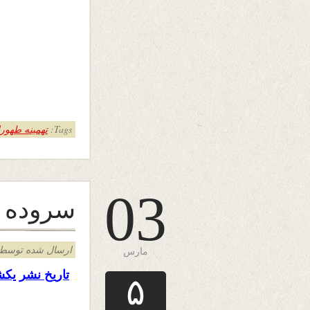
Tags:
تهمینه طهورا
03
سروده د
ارسال شده توسط admin د
مارس
تاریخ نشر یکش
۵