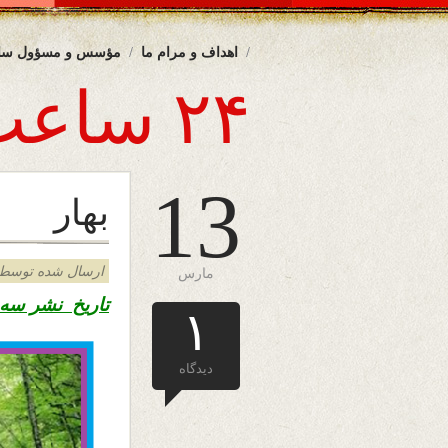
اهداف و مرام ما
مؤسس و مسؤول سا
۲۴ ساعت
13
بهار
ارسال شده توسط admin د
مارس
تاریخ نشر سه شنبه
۱
دیدگاه