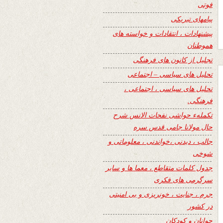
فوتی
پیامهای تبریکی
پیشنهادات ، انتقادات و خواسته های
هموطنان
تجلیل از کانون های فرهنگی
تحلیل های سیاسی – اجتماعی
تحلیل های سیاسی ، اجتماعی ،
فرهنگی.
تکملهء حواشی نفحات الانس شرح
حال مولانا جامی قدس سره
جالب ، دیدنی ،خواندنی ، معلوماتی و
شوخی
جدول کلمات متقاطع ، معما ها و سایر
سرگرمی های فکری
جرم ، جنایت ، خونریزی و بی امنیتی
در کشور
جوانان و کودکان