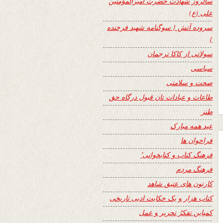
سالروز شهادت حضرت امیرالمؤمنین
علی (ع)
سروده آتش { سوگنامه شهید فرخنده
}
سولاتی از کاکا ترجمان
سیاسی
صحت و سلامتی
طاعات و عبادات تان قبول درگاه حق
طنز
عید همه مبارک
فراخوان ها
فرهنگ کتاب و کتابخوانی٬
فرهنگ مردم
کارتون های عتیق شاهد
کتاب هزار و یک حکایت ادبی تاریخی
کمپاین تفکرُ تحریر و عمل