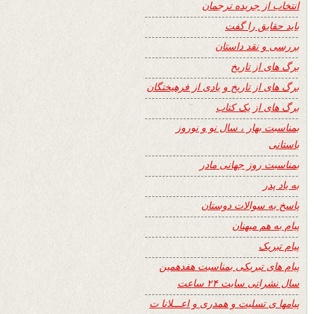
انتخاب از جریده ترجمان
باید حقایق را گفت
بررسی و نقد داستان
برگ های از تاریخ
برگ های از تاریخ و یادی از فرهیختگان
برگ های از یک کتاب
بمناسبت بهار ، سال نو و نوروز
باستانی
بمناسبت روز جهانی مادر
به یاد پدر
پاسخ به سوالات دوستان
پیام به هم میهنان
پیام تبریک
پیام های تبریکی بمناسبت هفدهمین
سال نشراتی سایت ۲۴ ساعت
پیامها ی تسلیت و همدری و اعـــلانا ت