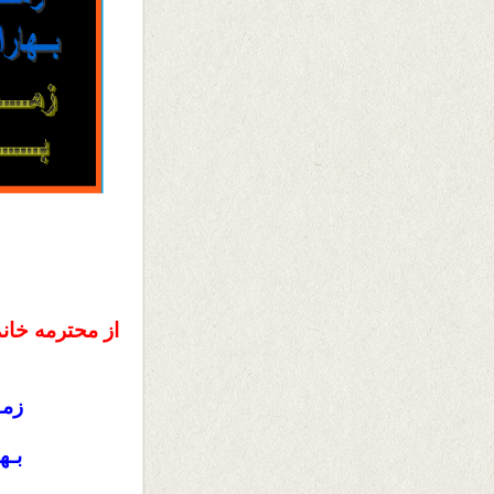
از محترمه خان
زمـ
بـه