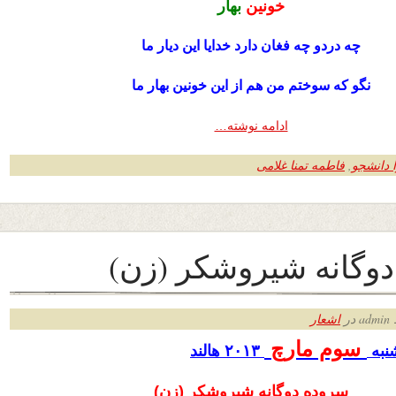
خونین
بهار
چه دردو چه فغان دارد خدایا این دیار ما
نگو که سوختم من هم از این خونین بهار ما
ادامه نوشته…
 دانشجو
,
فاطمه تمنا غلامی
وگانه شیروشکر (زن)
ر
اشعار
سوم مارچ
نبه
۲۰۱۳ هالند
سروده دوگانه شیروشکر (زن)