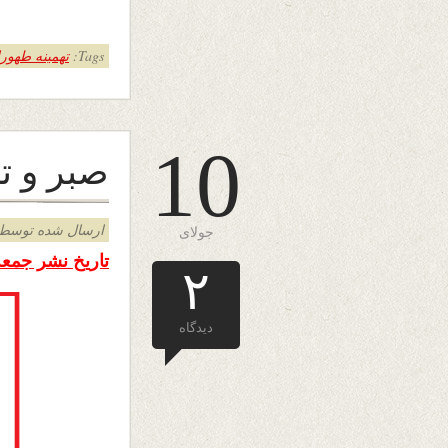
Tags:
تهمینه طهورا
10
صبر و ت
ارسال شده توسط admin د
جولای
تاریخ نشر جمعه ۱۹ سرطان ۱۳۹۴
۲
دیدگاه