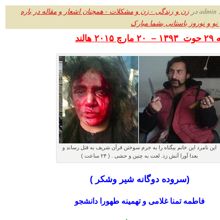
ر
زن و زندگی - زن و مشکلات - همچنان اشعار و مقاله در باره
نو و نوروز باستانی بشما مبارک
هالند
این نامرد این خانم بیگناه را به جرم سوختن قرآن شریف به قتل رساند و
بعدا آورا آتش زد. لعت به چنین و حشی . ( ۲۴ ساعت )
(
سروده دوگانه شیر وشکر )
فاطمه تمنا غلامی و تهمینه طهورا دانشجو