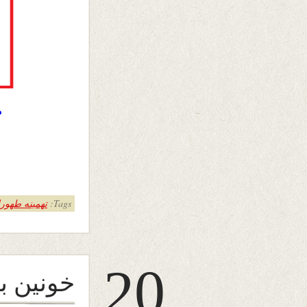
م
Tags:
تهمینه طهورا
20
خونین به