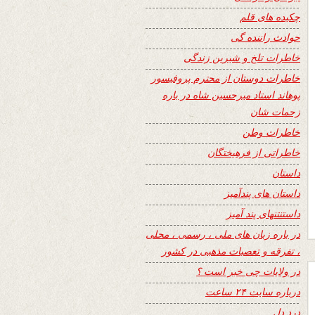
چکیده های قلم
حوادث راننده گی
خاطرات تلخ و شیرین زندگی
خاطرات دوستان از محترم پروفیسور
پوهاند استاد میرحسین شاه در باره
زحمات شان
خاطرات وطن
خاطراتی از فرهیختگان
داستان
داستان های پندآمیز
داستنتنهای پند آمیز
در باره زبان های ملی ، رسمی ، محلی
، تفرقه و تعصبات مذهبی در کشور
در ولایات چی خبر است ؟
درباره سایت ۲۴ ساعت
درد دل