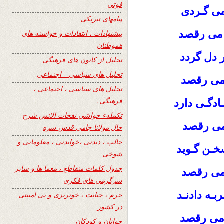
فوتی
نمی گـردی
پیامهای تبریکی
ه می رقصد
پیشنهادات ، انتقادات و خواسته های
هموطنان
ر دل گردد
تجلیل از کانون های فرهنگی
تحلیل های سیاسی – اجتماعی
می رقصد
تحلیل های سیاسی ، اجتماعی ،
فرهنگی.
ـادگـی دارد
تکملهء حواشی نفحات الانس شرح
 می رقصد
حال مولانا جامی قدس سره
جالب ، دیدنی ،خواندنی ، معلوماتی و
خـن گـوید
شوخی
جدول کلمات متقاطع ، معما ها و سایر
می رقصد
سرگرمی های فکری
بـه دادنـد
جرم ، جنایت ، خونریزی و بی امنیتی
در کشور
ه می رقصد
جوانان و کودکان