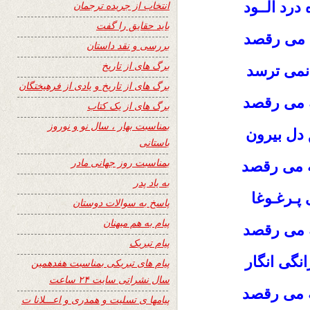
درد آلــود
انتخاب از جریده ترجمان
باید حقایق را گفت
ه می رقصد
بررسی و نقد داستان
برگ های از تاریخ
نمی ترسد
برگ های از تاریخ و یادی از فرهیختگان
ـه می رقصد
برگ های از یک کتاب
بمناسبت بهار ، سال نو و نوروز
دل بیرون
باستانی
بمناسبت روز جهانی مادر
نه می رقصد
به یاد پدر
 پـرغـوغا
پاسخ به سوالات دوستان
پیام به هم میهنان
 می رقصد
پیام تبریک
گی انگار
پیام های تبریکی بمناسبت هفدهمین
سال نشراتی سایت ۲۴ ساعت
 می رقصد
پیامها ی تسلیت و همدری و اعـــلانا ت