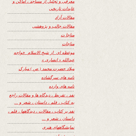
معرفی و تجلیل از مساجد ، اماکن و
عابدات تاریخی
مقالات آزاد
مقالات جالب و پژوهشی
مناجا ت
مناجات
موعظه ای از شیخ الاسلام خواجه
عبدالله « انصاری »
میلاد حضرت محمد ( ص ) مبارک
نامه های سرگشاده
نامه های وارده
نفد ، تقریظ ، دیدگاه ها و مقالات راجع
به کتاب ، فلم ، داستان ، شعر و …
نفد بر کتاب ، مقالات ، دیدگاهها ، فلم ،
داستان ، شعر و …
نمایشگاههای هنری
نیمه شعبان