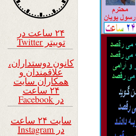
۲۴ ساعت در
توییتر Twitter
کانون دوستداران،
علاقمندان و
همکاران سایت
۲۴ ساعت
در Facebook
سایت ۲۴ ساعت
در Instagram