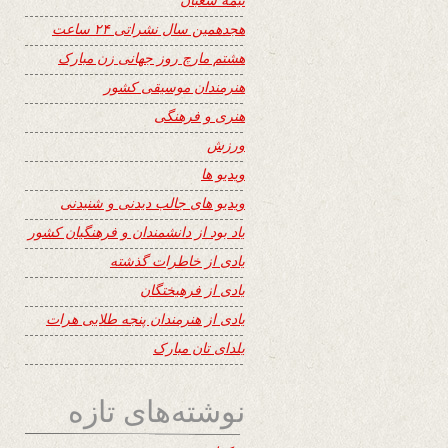
هجدهمین سال نشراتی ۲۴ ساعت
هشتم مارچ روز جهانی زن مبارک
هنرمندان موسیقی کشور
هنری و فرهنگی
ورزش
ویدیو ها
ویدیو های جالب دیدنی و شنیدنی
یاد بود از دانشمندان و فرهنگیان کشور
یادی از خاطرات گذشته
یادی از فرهیختگان
یادی از هنرمندان پنجه طلایی هرات
یلدای تان مبارک
نوشته‌های تازه