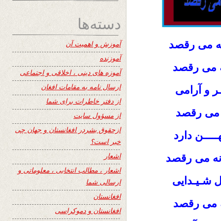
دسته‌ها
نه می رقصد
آموزش و اهمیت آن
آموزنده
ه می رقصد
آموزه های دینی ، اخلاقی و اجتماعی
ارسال نامه به مقامات افغان
ر و آرامی
از دفتر خاطرات برای شما
 می رقصد
از مسؤول سایت
ازحقوق بشردر افغانستان و جهان چی
ـــــن دارد
خبر است؟
اشعار
نه می رقصد
اشعار ، مطالب انتخابی ، معلوماتی و
ال شـیـدایی
ارسالی شما
افغانستان
ـه می رقصد
افغانستان و دموکراسی