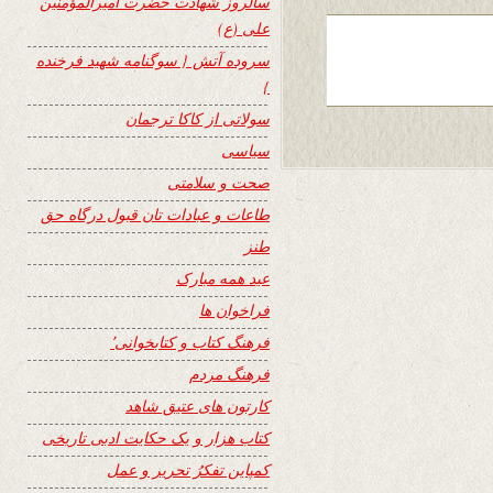
سالروز شهادت حضرت امیرالمؤمنین
علی (ع)
سروده آتش { سوگنامه شهید فرخنده
}
سولاتی از کاکا ترجمان
سیاسی
صحت و سلامتی
طاعات و عبادات تان قبول درگاه حق
طنز
عید همه مبارک
فراخوان ها
فرهنگ کتاب و کتابخوانی٬
فرهنگ مردم
کارتون های عتیق شاهد
کتاب هزار و یک حکایت ادبی تاریخی
کمپاین تفکرُ تحریر و عمل