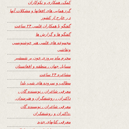
کمک، همکاری و نکوکاران
گرد همایی های افغانها و مشکلات آنها
د ر خارج از کشور
گفتگو با همکاران قلمی ۲۴ ساعت
گفتگو ها و گزارش ها
مجموعه های قلمی هنر خوشنویسی
ونقاشی
محرم ماه پیروزی خون بر شمشیر
مسایل جهان ، منطقه و افغانستان
مشاعره ۲۴ ساعت
مطالب و سروده های شب یلدا
معرفی شاعران ، نویسنده گان ،
داکتران ، روشنفگران و هنرمندان.
معرفی شاعران ، نویسنده گان
،داکتران و روشنفکران
معرفی کتابهای جدید