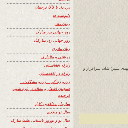
درد دل با کاکا ترجمان
دلنوشته ها
رمان طنز
روز جهانی پدر مبارک
روز جهانی زن مبارکباد
زبان مادری
زراعتی و مالداری
زلزله افغانستان
دی بشیر؛ شاد، سرافراز و
زلزله در افغانستان
زن و زندگی – زن و مشکلات –
همچنان اشعار و مقاله در باره شهید
فرخنده
سازمان مدافعین کابل
سال نو میلادی
سال نو و نوروز باستانی بشما مبارک