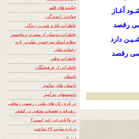
چکیده های قلم
ـود آغـاز
حوادث راننده گی
 می رقصد
خاطرات تلخ و شیرین زندگی
خاطرات دوستان از محترم پروفیسور
شـیـن دارد
پوهاند استاد میرحسین شاه در باره
زحمات شان
ه می رقصد
خاطرات وطن
خاطراتی از فرهیختگان
داستان
داستان های پندآمیز
داستنتنهای پند آمیز
در باره زبان های ملی ، رسمی ، محلی
، تفرقه و تعصبات مذهبی در کشور
در ولایات چی خبر است ؟
درباره سایت ۲۴ ساعت
درد دل