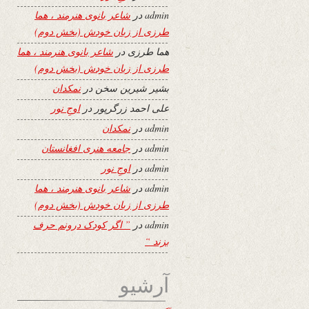
admin
در
شاعر بانوی هنرمند ، هما
طرزی از زبان خودش (بخش دوم)
هما طرزی
در
شاعر بانوی هنرمند ، هما
طرزی از زبان خودش (بخش دوم)
بشیر شیرین سخن
در
نمکدان
علی احمد زرگرپور
در
اوجِ نور
admin
در
نمکدان
admin
در
جامعه هنری افغانستان
admin
در
اوجِ نور
admin
در
شاعر بانوی هنرمند ، هما
طرزی از زبان خودش (بخش دوم)
admin
در
” اگر کودک درونم حرف
بزند “
آرشیو