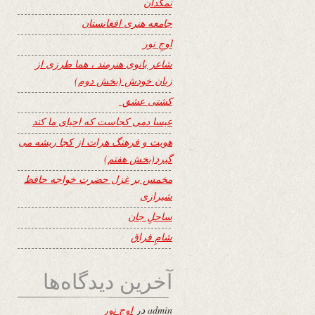
نمکدان
جامعه هنری افغانستان
اوجِ نور
شاعر بانوی هنرمند ، هما طرزی از
زبان خودش (بخش دوم)
کشتی عشق
عیسا دمی کجاست که احیای ما کند
هویت و فرهنگ هرات از کجا ریشه می
گیرد(بخش هفتم)
مخمس بر غزل حضرت خواجه حافظ
شیرازی
ساحلِ جان
شامِ فراق
آخرین دیدگاه‌ها
admin
در
اوجِ نور