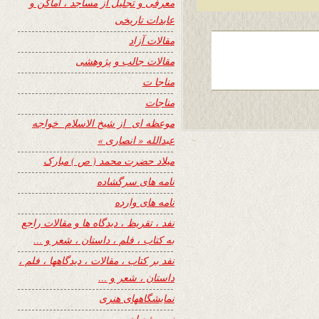
معرفی و تجلیل از مساجد ، اماکن و
عابدات تاریخی
مقالات آزاد
مقالات جالب و پژوهشی
مناجا ت
مناجات
موعظه ای از شیخ الاسلام خواجه
عبدالله « انصاری »
میلاد حضرت محمد ( ص ) مبارک
نامه های سرگشاده
نامه های وارده
نفد ، تقریظ ، دیدگاه ها و مقالات راجع
به کتاب ، فلم ، داستان ، شعر و …
نفد بر کتاب ، مقالات ، دیدگاهها ، فلم ،
داستان ، شعر و …
نمایشگاههای هنری
نیمه شعبان