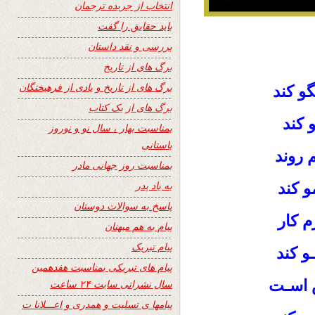
انتخاب از جریده ترجمان
باید حقایق را گفت
بررسی و نقد داستان
برگ های از تاریخ
برگ های از تاریخ و یادی از فرهیختگان
و کند
برگ های از یک کتاب
 کند
بمناسبت بهار ، سال نو و نوروز
باستانی
م روند
بمناسبت روز جهانی مادر
به یاد پدر
و کند
پاسخ به سوالات دوستان
م کار
پیام به هم میهنان
پیام تبریک
و کند
پیام های تبریکی بمناسبت هفدهمین
ش اسـت
سال نشراتی سایت ۲۴ ساعت
پیامها ی تسلیت و همدری و اعـــلانا ت