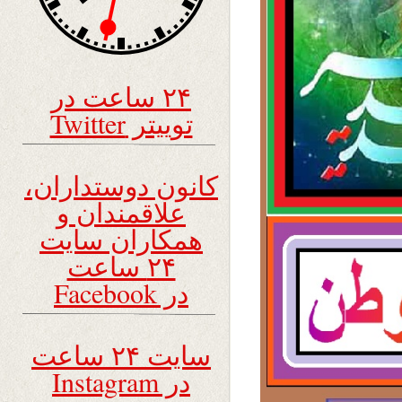
۲۴ ساعت در
توییتر Twitter
کانون دوستداران،
علاقمندان و
همکاران سایت
۲۴ ساعت
در Facebook
سایت ۲۴ ساعت
در Instagram