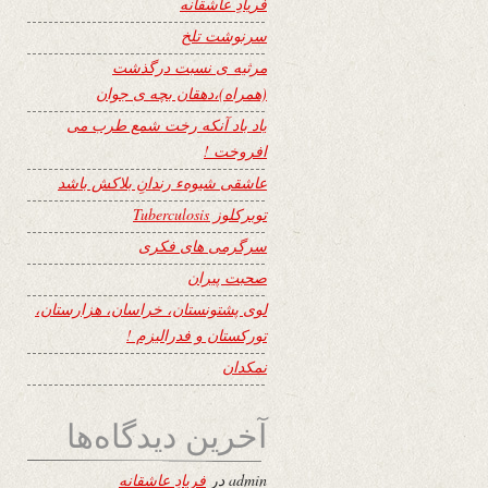
فریادِ عاشقانه
سرنوشت تلخ
مرثیه ی نسبت درگذشت
(همراه)،دهقان بچه ی جوان
یاد باد آنکه رخت شمع طرب می
افروخت !
عاشقی شیوهء رندانِ بلاکش باشد
توبرکلوز Tuberculosis
سرگرمی های فکری
صحبت پیران
لوی پشتونستان، خراسان، هزارستان،
تورکستان و فدرالیزم !
نمکدان
آخرین دیدگاه‌ها
admin
در
فریادِ عاشقانه