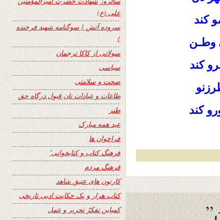
سالروز شهادت حضرت امیرالمؤمنین
علی (ع)
و کند
سروده آتش { سوگنامه شهید فرخنده
}
ی وطـن
سولاتی از کاکا ترجمان
رو کند
سیاسی
صحت و سلامتی
رزنو
طاعات و عبادات تان قبول درگاه حق
و کند
طنز
عید همه مبارک
فراخوان ها
فرهنگ کتاب و کتابخوانی٬
فرهنگ مردم
کارتون های عتیق شاهد
کتاب هزار و یک حکایت ادبی تاریخی
کمپاین تفکرُ تحریر و عمل