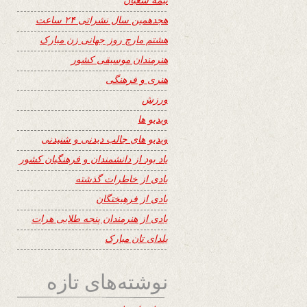
هجدهمین سال نشراتی ۲۴ ساعت
هشتم مارچ روز جهانی زن مبارک
هنرمندان موسیقی کشور
هنری و فرهنگی
ورزش
ویدیو ها
ویدیو های جالب دیدنی و شنیدنی
یاد بود از دانشمندان و فرهنگیان کشور
یادی از خاطرات گذشته
یادی از فرهیختگان
یادی از هنرمندان پنجه طلایی هرات
یلدای تان مبارک
نوشته‌های تازه