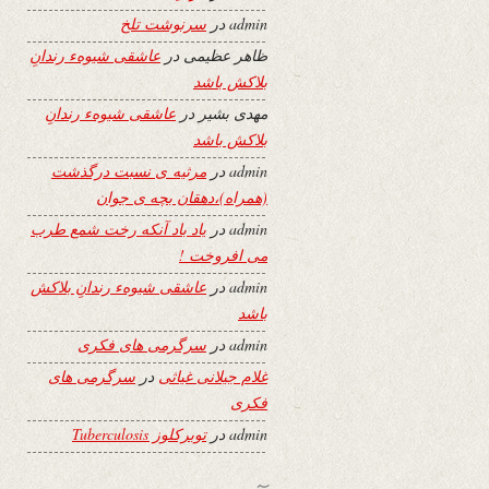
admin
در
سرنوشت تلخ
ظاهر عظیمی
در
عاشقی شیوهء رندانِ
بلاکش باشد
مهدی بشیر
در
عاشقی شیوهء رندانِ
بلاکش باشد
admin
در
مرثیه ی نسبت درگذشت
(همراه)،دهقان بچه ی جوان
admin
در
یاد باد آنکه رخت شمع طرب
می افروخت !
admin
در
عاشقی شیوهء رندانِ بلاکش
باشد
admin
در
سرگرمی های فکری
غلام جیلانی غیاثی
در
سرگرمی های
فکری
admin
در
توبرکلوز Tuberculosis