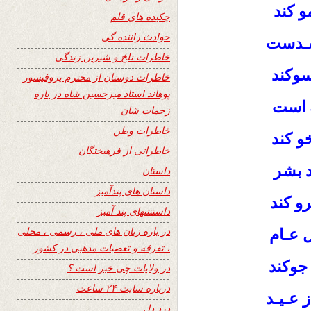
 کند
چکیده های قلم
حوادث راننده گی
 شـدست
خاطرات تلخ و شیرین زندگی
وکند
خاطرات دوستان از محترم پروفیسور
پوهاند استاد میرحسین شاه در باره
ه است
زحمات شان
خاطرات وطن
خو کند
خاطراتی از فرهیختگان
 بشر
داستان
داستان های پندآمیز
و کند
داستنتنهای پند آمیز
در باره زبان های ملی ، رسمی ، محلی
 عـام
، تفرقه و تعصبات مذهبی در کشور
جوکند
در ولایات چی خبر است ؟
درباره سایت ۲۴ ساعت
ز عـیـد
درد دل