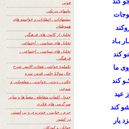
 کند
فوتی
پیامهای تبریکی
یوجات
پیشنهادات ، انتقادات و خواسته های
هموطنان
وکند
تجلیل از کانون های فرهنگی
ر بـاد
تحلیل های سیاسی – اجتماعی
تحلیل های سیاسی ، اجتماعی ،
و کند
فرهنگی.
ی ما
تکملهء حواشی نفحات الانس شرح
حال مولانا جامی قدس سره
ـو کند
جالب ، دیدنی ،خواندنی ، معلوماتی و
شوخی
 عید
جدول کلمات متقاطع ، معما ها و سایر
سرگرمی های فکری
شو کند
جرم ، جنایت ، خونریزی و بی امنیتی
در کشور
د یار
جوانان و کودکان