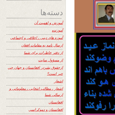
دسته‌ها
آموزش و اهمیت آن
آموزنده
آموزه های دینی ، اخلاقی و اجتماعی
ارسال نامه به مقامات افغان
از دفتر خاطرات برای شما
از مسؤول سایت
ازحقوق بشردر افغانستان و جهان چی
خبر است؟
اشعار
اشعار ، مطالب انتخابی ، معلوماتی و
ارسالی شما
افغانستان
افغانستان و دموکراسی