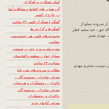
کمک، همکاری و نکوکاران
گرد همایی های افغانها و مشکلات آنها
د ر خارج از کشور
گفتگو با همکاران قلمی ۲۴ ساعت
از سروده مملو از
گفتگو ها و گزارش ها
اه حق ، عید سعید فطر
. مهدی بشیر
مجموعه های قلمی هنر خوشنویسی
ونقاشی
محرم ماه پیروزی خون بر شمشیر
مسایل جهان ، منطقه و افغانستان
مشاعره ۲۴ ساعت
نگی دوست محترم مهدی
مطالب و سروده های شب یلدا
معرفی شاعران ، نویسنده گان ،
داکتران ، روشنفگران و هنرمندان.
معرفی شاعران ، نویسنده گان
،داکتران و روشنفکران
معرفی کتابهای جدید