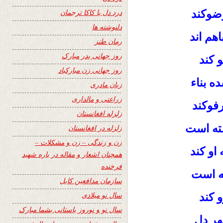
ضوکند
درد دل با کاکا ترجمان
دلنوشته ها
هم اند
رمان طنز
روز جهانی پدر مبارک
 کند
روز جهانی زن مبارکباد
ه بناء
زبان مادری
زراعتی و مالداری
فوکند
زلزله افغانستان
ـته است
زلزله در افغانستان
زن و زندگی – زن و مشکلات –
او کند
همچنان اشعار و مقاله در باره شهید
فرخنده
ته است
سازمان مدافعین کابل
سال نو میلادی
 کند
سال نو و نوروز باستانی بشما مبارک
هر دل