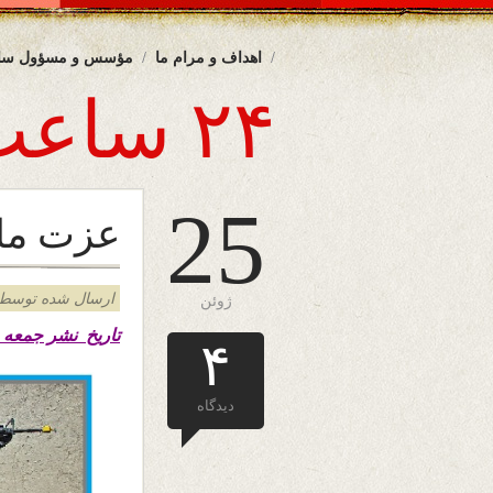
اهداف و مرام ما
مؤسس و مسؤول سا
۲۴ ساعت
25
عزت ما
ارسال شده توسط admin د
ژوئن
تاریخ نشر جمعه
۴
دیدگاه