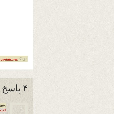
Tags:
سید همایون 
۴ پاسخ به “عزت ما”
dmin
25 ژوئن 2021 در 11:28