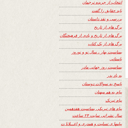
انتخاب از جریده ترجمان
باید حقایق را گفت
بررسی و نقد داستان
برگ های از تاریخ
برگ های از تاریخ و یادی از فرهیختگان
برگ های از یک کتاب
بمناسبت بهار ، سال نو و نوروز
باستانی
بمناسبت روز جهانی مادر
به یاد پدر
پاسخ به سوالات دوستان
پیام به هم میهنان
پیام تبریک
پیام های تبریکی بمناسبت هفدهمین
سال نشراتی سایت ۲۴ ساعت
پیامها ی تسلیت و همدری و اعـــلانا ت