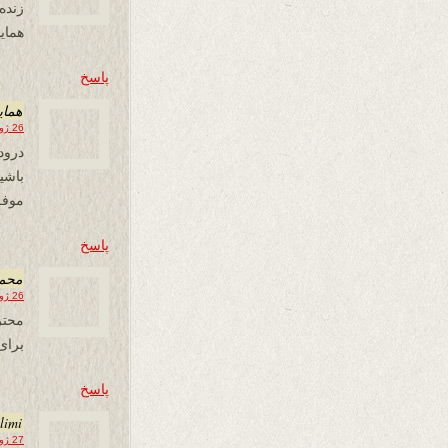
زنده
همای
پاسخ
همای
26 ژوئن 2021 در 05:44
درود
موفق
پاسخ
محم
26 ژوئن 2021 در 05:48
محتر
برای
پاسخ
limi
27 ژوئن 2021 در 03:15