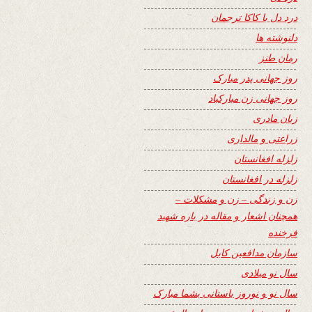
درد دل با کاکا ترجمان
دلنوشته ها
رمان طنز
روز جهانی پدر مبارک
روز جهانی زن مبارکباد
زبان مادری
زراعتی و مالداری
زلزله افغانستان
زلزله در افغانستان
زن و زندگی – زن و مشکلات –
همچنان اشعار و مقاله در باره شهید
فرخنده
سازمان مدافعین کابل
سال نو میلادی
سال نو و نوروز باستانی بشما مبارک