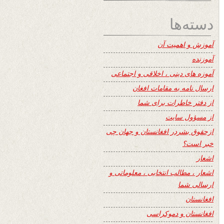
دسته‌ها
آموزش و اهمیت آن
آموزنده
آموزه های دینی ، اخلاقی و اجتماعی
ارسال نامه به مقامات افغان
از دفتر خاطرات برای شما
از مسؤول سایت
ازحقوق بشردر افغانستان و جهان چی
خبر است؟
اشعار
اشعار ، مطالب انتخابی ، معلوماتی و
ارسالی شما
افغانستان
افغانستان و دموکراسی