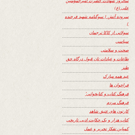
سالروز شهادت حضرت امیرالمؤمنین
علی (ع)
سروده آتش { سوگنامه شهید فرخنده
}
سولاتی از کاکا ترجمان
سیاسی
صحت و سلامتی
طاعات و عبادات تان قبول درگاه حق
طنز
عید همه مبارک
فراخوان ها
فرهنگ کتاب و کتابخوانی٬
فرهنگ مردم
کارتون های عتیق شاهد
کتاب هزار و یک حکایت ادبی تاریخی
کمپاین تفکرُ تحریر و عمل