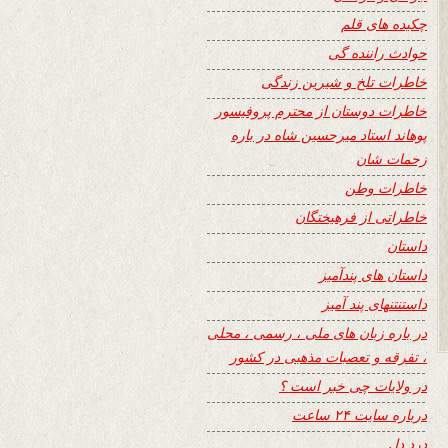
چکیده های قلم
حوادث راننده گی
خاطرات تلخ و شیرین زندگی
خاطرات دوستان از محترم پروفیسور
پوهاند استاد میرحسین شاه در باره
زحمات شان
خاطرات وطن
خاطراتی از فرهیختگان
داستان
داستان های پندآمیز
داستنتنهای پند آمیز
در باره زبان های ملی ، رسمی ، محلی
، تفرقه و تعصبات مذهبی در کشور
در ولایات چی خبر است ؟
درباره سایت ۲۴ ساعت
درد دل