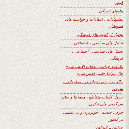
فوتی
پیامهای تبریکی
پیشنهادات ، انتقادات و خواسته های
هموطنان
تجلیل از کانون های فرهنگی
تحلیل های سیاسی – اجتماعی
تحلیل های سیاسی ، اجتماعی ،
فرهنگی.
تکملهء حواشی نفحات الانس شرح
حال مولانا جامی قدس سره
جالب ، دیدنی ،خواندنی ، معلوماتی و
شوخی
جدول کلمات متقاطع ، معما ها و سایر
سرگرمی های فکری
جرم ، جنایت ، خونریزی و بی امنیتی
در کشور
جوانان و کودکان