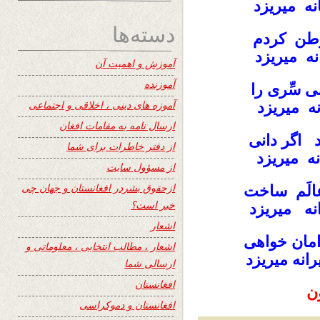
ه میریزد
دسته‌ها
وطن کردم
ه میریزد
آموزش و اهمیت آن
آموزنده
 سِّری را
آموزه های دینی ، اخلاقی و اجتماعی
ه میریزد
ارسال نامه به مقامات افغان
اگر دانی
از دفتر خاطرات برای شما
ه میریزد
از مسؤول سایت
ازحقوق بشردر افغانستان و جهان چی
الَم ساخت
خبر است؟
ه میریزد
اشعار
امان خواهی
اشعار ، مطالب انتخابی ، معلوماتی و
نه میریزد
ارسالی شما
افغانستان
ن
افغانستان و دموکراسی