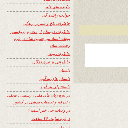
چکیده های قلم
حوادث راننده گی
خاطرات تلخ و شیرین زندگی
خاطرات دوستان از محترم پروفیسور
پوهاند استاد میرحسین شاه در باره
زحمات شان
خاطرات وطن
خاطراتی از فرهیختگان
داستان
داستان های پندآمیز
داستنتنهای پند آمیز
در باره زبان های ملی ، رسمی ، محلی
، تفرقه و تعصبات مذهبی در کشور
در ولایات چی خبر است ؟
درباره سایت ۲۴ ساعت
درد دل