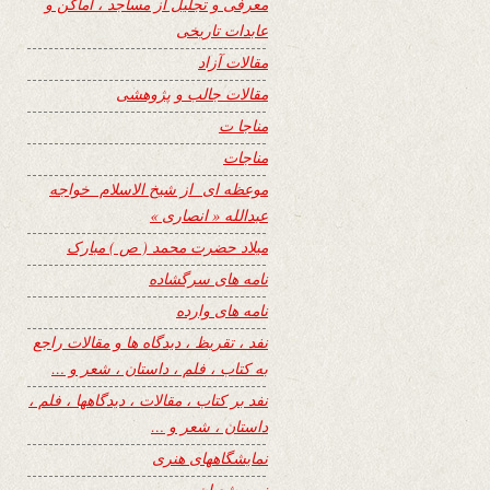
معرفی و تجلیل از مساجد ، اماکن و
عابدات تاریخی
مقالات آزاد
مقالات جالب و پژوهشی
مناجا ت
مناجات
موعظه ای از شیخ الاسلام خواجه
عبدالله « انصاری »
میلاد حضرت محمد ( ص ) مبارک
نامه های سرگشاده
نامه های وارده
نفد ، تقریظ ، دیدگاه ها و مقالات راجع
به کتاب ، فلم ، داستان ، شعر و …
نفد بر کتاب ، مقالات ، دیدگاهها ، فلم ،
داستان ، شعر و …
نمایشگاههای هنری
نیمه شعبان