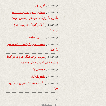
admin
در
اوجِ نور
admin
در
شاعر بانوی هنرمند ، هما
طرزی از زبان خودش (بخش دوم)
admin
در
” اگر کودک درونم حرف
بزند “
admin
در
کشتی عشق
admin
در
عیسا دمی کجاست که احیای
ما کند
admin
در
هویت و فرهنگ هرات از کجا
ریشه می گیرد(بخش هفتم)
admin
در
دوبیتی ها
admin
در
شامِ فراق
admin
در
حل معمای شطرنج شماره
(۶)
آرشیو