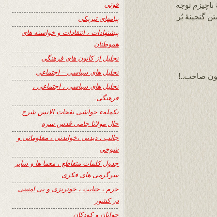
فوتی
 ناچیزم توجه
 گنجینۀ پُر
پیامهای تبریکی
پیشنهادات ، انتقادات و خواسته های
هموطنان
تجلیل از کانون های فرهنگی
تحلیل های سیاسی – اجتماعی
غون صاحب..!
تحلیل های سیاسی ، اجتماعی ،
فرهنگی.
تکملهء حواشی نفحات الانس شرح
حال مولانا جامی قدس سره
جالب ، دیدنی ،خواندنی ، معلوماتی و
شوخی
جدول کلمات متقاطع ، معما ها و سایر
سرگرمی های فکری
جرم ، جنایت ، خونریزی و بی امنیتی
در کشور
جوانان و کودکان