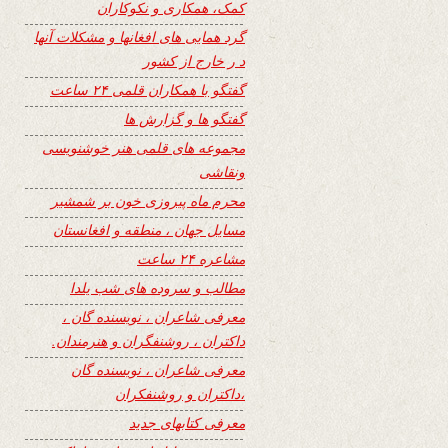
کمک، همکاری و نکوکاران
گرد همایی های افغانها و مشکلات آنها
د ر خارج از کشور
گفتگو با همکاران قلمی ۲۴ ساعت
گفتگو ها و گزارش ها
مجموعه های قلمی هنر خوشنویسی
ونقاشی
محرم ماه پیروزی خون بر شمشیر
مسایل جهان ، منطقه و افغانستان
مشاعره ۲۴ ساعت
مطالب و سروده های شب یلدا
معرفی شاعران ، نویسنده گان ،
داکتران ، روشنفگران و هنرمندان.
معرفی شاعران ، نویسنده گان
،داکتران و روشنفکران
معرفی کتابهای جدید