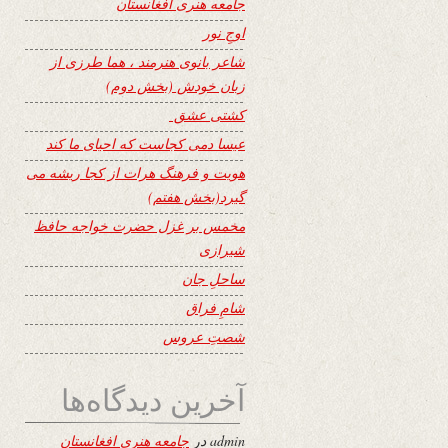
جامعه هنری افغانستان
اوجِ نور
شاعر بانوی هنرمند ، هما طرزی از
زبان خودش (بخش دوم)
کشتی عشق
عیسا دمی کجاست که احیای ما کند
هویت و فرهنگ هرات از کجا ریشه می
گیرد(بخش هفتم)
مخمس بر غزل حضرت خواجه حافظ
شیرازی
ساحلِ جان
شامِ فراق
شصتِ عروس
آخرین دیدگاه‌ها
admin
در
جامعه هنری افغانستان