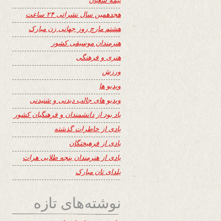
هجدهمین سال نشراتی ۲۴ ساعت
هشتم مارچ روز جهانی زن مبارک
هنرمندان موسیقی کشور
هنری و فرهنگی
ورزش
ویدیو ها
ویدیو های جالب دیدنی و شنیدنی
یاد بود از دانشمندان و فرهنگیان کشور
یادی از خاطرات گذشته
یادی از فرهیختگان
یادی از هنرمندان پنجه طلایی هرات
یلدای تان مبارک
نوشته‌های تازه