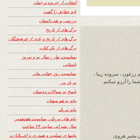
انتخاب از جریده ترجمان
باید حقایق را گفت
بررسی و نقد داستان
برگ های از تاریخ
برگ های از تاریخ و یادی از فرهیختگان
برگ های از یک کتاب
بمناسبت بهار ، سال نو و نوروز
باستانی
بمناسبت روز جهانی مادر
 زرغون ، سروده زیبا ،
ا را آرزو میکنم.
به یاد پدر
پاسخ به سوالات دوستان
پیام به هم میهنان
پیام تبریک
پیام های تبریکی بمناسبت هفدهمین
سال نشراتی سایت ۲۴ ساعت
پیامها ی تسلیت و همدری و اعـــلانا ت
ن بشیر هروی