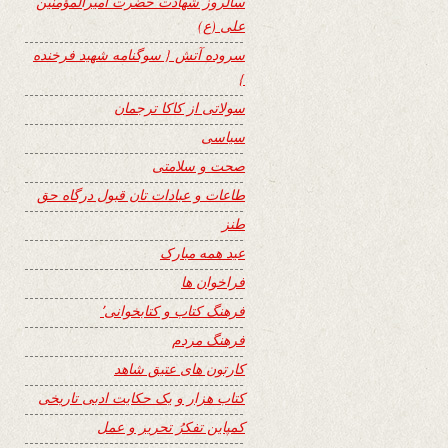
سالروز شهادت حضرت امیرالمؤمنین
علی (ع)
سروده آتش { سوگنامه شهید فرخنده
}
سولاتی از کاکا ترجمان
سیاسی
صحت و سلامتی
طاعات و عبادات تان قبول درگاه حق
طنز
عید همه مبارک
فراخوان ها
فرهنگ کتاب و کتابخوانی٬
فرهنگ مردم
کارتون های عتیق شاهد
کتاب هزار و یک حکایت ادبی تاریخی
کمپاین تفکرُ تحریر و عمل