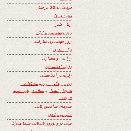
درد دل با کاکا ترجمان
دلنوشته ها
رمان طنز
روز جهانی پدر مبارک
روز جهانی زن مبارکباد
زبان مادری
زراعتی و مالداری
زلزله افغانستان
زلزله در افغانستان
زن و زندگی – زن و مشکلات –
همچنان اشعار و مقاله در باره شهید
فرخنده
سازمان مدافعین کابل
سال نو میلادی
سال نو و نوروز باستانی بشما مبارک