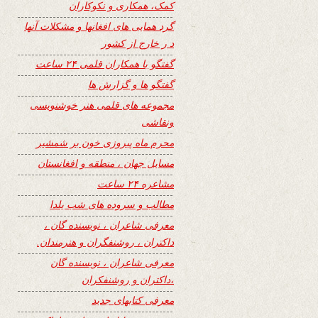
کمک، همکاری و نکوکاران
گرد همایی های افغانها و مشکلات آنها
د ر خارج از کشور
گفتگو با همکاران قلمی ۲۴ ساعت
گفتگو ها و گزارش ها
مجموعه های قلمی هنر خوشنویسی
ونقاشی
محرم ماه پیروزی خون بر شمشیر
مسایل جهان ، منطقه و افغانستان
مشاعره ۲۴ ساعت
مطالب و سروده های شب یلدا
معرفی شاعران ، نویسنده گان ،
داکتران ، روشنفگران و هنرمندان.
معرفی شاعران ، نویسنده گان
،داکتران و روشنفکران
معرفی کتابهای جدید