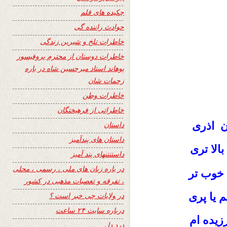
چکیده های قلم
حوادث راننده گی
خاطرات تلخ و شیرین زندگی
خاطرات دوستان از محترم پروفیسور
پوهاند استاد میرحسین شاه در باره
زحمات شان
خاطرات وطن
خاطراتی از فرهیختگان
ن اذری
داستان
داستان های پندآمیز
بالا تری
داستنتنهای پند آمیز
در باره زبان های ملی ، رسمی ، محلی
 خوب تر
، تفرقه و تعصبات مذهبی در کشور
 یا پری
در ولایات چی خبر است ؟
درباره سایت ۲۴ ساعت
زیده ام
درد دل