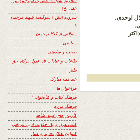
سالروز شهادت حضرت امیرالمؤمنین
علی (ع)
سروده آتش { سوگنامه شهید فرخنده
ال اوحدی.
}
.
اکتر
سولاتی از کاکا ترجمان
سیاسی
صحت و سلامتی
طاعات و عبادات تان قبول درگاه حق
طنز
عید همه مبارک
فراخوان ها
فرهنگ کتاب و کتابخوانی٬
فرهنگ مردم
کارتون های عتیق شاهد
کتاب هزار و یک حکایت ادبی تاریخی
کمپاین تفکرُ تحریر و عمل