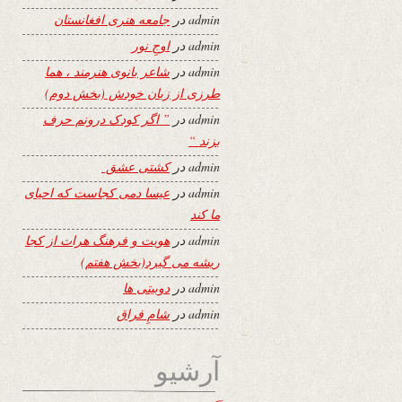
admin
در
جامعه هنری افغانستان
admin
در
اوجِ نور
admin
در
شاعر بانوی هنرمند ، هما
طرزی از زبان خودش (بخش دوم)
admin
در
” اگر کودک درونم حرف
بزند “
admin
در
کشتی عشق
admin
در
عیسا دمی کجاست که احیای
ما کند
admin
در
هویت و فرهنگ هرات از کجا
ریشه می گیرد(بخش هفتم)
admin
در
دوبیتی ها
admin
در
شامِ فراق
آرشیو