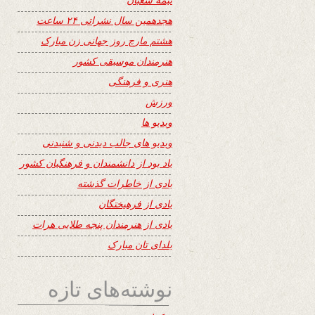
هجدهمین سال نشراتی ۲۴ ساعت
هشتم مارچ روز جهانی زن مبارک
هنرمندان موسیقی کشور
هنری و فرهنگی
ورزش
ویدیو ها
ویدیو های جالب دیدنی و شنیدنی
یاد بود از دانشمندان و فرهنگیان کشور
یادی از خاطرات گذشته
یادی از فرهیختگان
یادی از هنرمندان پنجه طلایی هرات
یلدای تان مبارک
نوشته‌های تازه