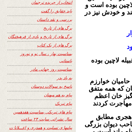
انتخاب از جریده ترجمان
اچین بوده است و
باید حقایق را گفت
ند
و خودش نیز در
بررسی و نقد داستان
برگ های از تاریخ
ر
برگ های از تاریخ و یادی از فرهیختگان
برگ های از یک کتاب
د
بمناسبت بهار ، سال نو و نوروز
یله لاچین بوده
باستانی
بمناسبت روز جهانی مادر
به یاد پدر
 حامیان خوارزم
پاسخ به سوالات دوستان
ان که همه متفق
پیام به هم میهنان
نگیز خان اعظم
مهاجرت کردند
پیام تبریک
پیام های تبریکی بمناسبت هفدهمین
سال تولد وی را در یکم محرم سال ۶۵۱ هجری مطابق
سال نشراتی سایت ۲۴ ساعت
حب دیوان بزرگی
پیامها ی تسلیت و همدری و اعـــلانا ت
جاه ماند است
و