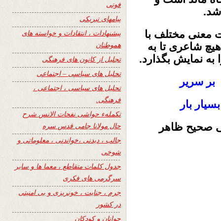
فوتی
شد.
پیامهای تبریکی
فت معنی مختلف با
پیشنهادات ، انتقادات و خواسته های
هموطنان
چ شاعری تا به
به نمایش بگذارد.
تجلیل از کانون های فرهنگی
تحلیل های سیاسی – اجتماعی
بر سریر
تحلیل های سیاسی ، اجتماعی ،
فرهنگی.
سیار بار
تکملهء حواشی نفحات الانس شرح
نی صحیح ظاهر
حال مولانا جامی قدس سره
جالب ، دیدنی ،خواندنی ، معلوماتی و
شوخی
جدول کلمات متقاطع ، معما ها و سایر
سرگرمی های فکری
جرم ، جنایت ، خونریزی و بی امنیتی
در کشور
جوانان و کودکان