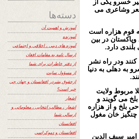
ر خسرو یکی از
شعر وشاعری می
دسته‌ها
آموزش و اهمیت آن
به قوم هزاره است
آموزنده
وپاکستان در بین
آموزه های دینی ، اخلاقی و اجتماعی
بلندی دارد.
ارسال نامه به مقامات افغان
کنند ودر راه نشر
از دفتر خاطرات برای شما
و به دهلی به دنیا
از مسؤول سایت
ند.
ازحقوق بشردر افغانستان و جهان چی
خبر است؟
ا مربوط ولایت
بلخ می گویند
و
اشعار
حی بلخ و از هزاره
اشعار ، مطالب انتخابی ، معلوماتی و
 چنگیز خان مغول
ارسالی شما
افغانستان
افغانستان و دموکراسی
امیر سیف الدین