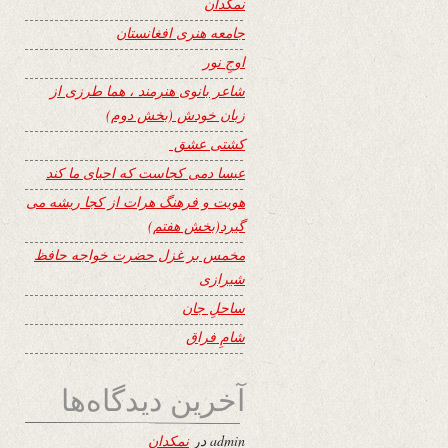
نمکدان
جامعه هنری افغانستان
اوجِ نور
شاعر بانوی هنرمند ، هما طرزی از
زبان خودش (بخش دوم)
کشتی عشق
عیسا دمی کجاست که احیای ما کند
هویت و فرهنگ هرات از کجا ریشه می
گیرد(بخش هفتم)
مخمس بر غزل حضرت خواجه حافظ
شیرازی
ساحلِ جان
شامِ فراق
آخرین دیدگاه‌ها
admin
در
نمکدان