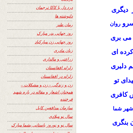
درد دل با کاکا ترجمان
ز دیگری
دلنوشته ها
رو
روان
رمان طنز
روز جهانی پدر مبارک
ی بری
روز جهانی زن مبارکباد
زبان مادری
رده ای
زراعتی و مالداری
 دلبری
زلزله افغانستان
زلزله در افغانستان
ای تو
زن و زندگی – زن و مشکلات –
همچنان اشعار و مقاله در باره شهید
 کافری
فرخنده
سازمان مدافعین کابل
 شهر شما
سال نو میلادی
ن بنگری
سال نو و نوروز باستانی بشما مبارک