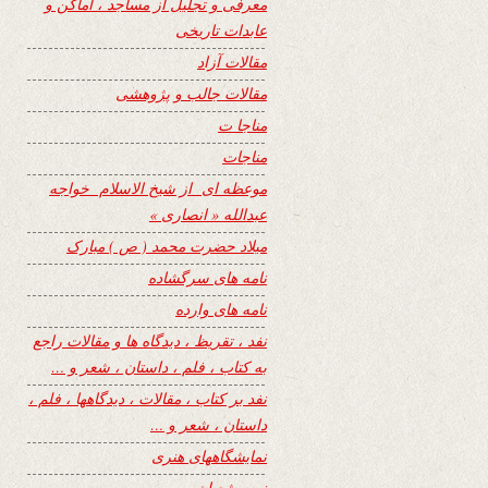
معرفی و تجلیل از مساجد ، اماکن و
عابدات تاریخی
مقالات آزاد
مقالات جالب و پژوهشی
مناجا ت
مناجات
موعظه ای از شیخ الاسلام خواجه
عبدالله « انصاری »
میلاد حضرت محمد ( ص ) مبارک
نامه های سرگشاده
نامه های وارده
نفد ، تقریظ ، دیدگاه ها و مقالات راجع
به کتاب ، فلم ، داستان ، شعر و …
نفد بر کتاب ، مقالات ، دیدگاهها ، فلم ،
داستان ، شعر و …
نمایشگاههای هنری
نیمه شعبان