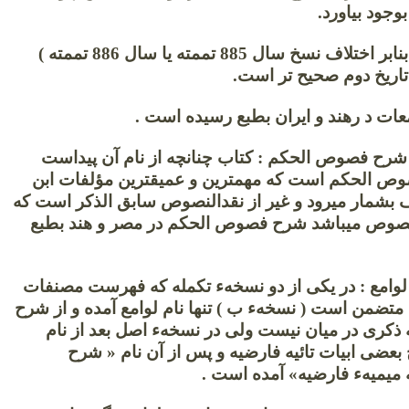
وجود بیاورد.
تاریخ اتمام آن بنابر اختلاف نسخ سال 885 تممته یا سال 886 تممته )
اریخ دوم صحیح تر است.
عات د رهند و ایران بطبع رسیده است .
3 س 7 – شرح فصوص الحکم : کتاب چنانچه از نام آن پیداست
ص الحکم است که مهمترین و عمیقترین مؤلفات ابن
بشمار میرود و غیر از نقدالنصوص سابق الذکر است که
وص میباشد شرح فصوص الحکم در مصر و هند بطبع
3 س 9 – لوامع : در یکی از دو نسخهء تکمله که فهرست مصنفات
 متضمن است ( نسخهء ب ) تنها نام لوامع آمده و از شرح
ذکری در میان نیست ولی در نسخهء اصل بعد از نام
بعضی ابیات تائیه فارضیه و پس از آن نام « شرح
میمیهء فارضیه» آمده است .