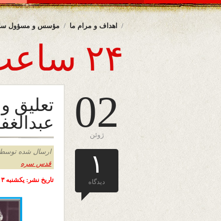
اهداف و مرام ما
مؤسس و مسؤول سا
۲۴ ساعت
02
تعلیق و 
عبدالغف
ژوئن
ارسال شده توسط admin د
۱
قدس سره
تاریخ نشر: یکشنبه ۱۳ جوزا ( خرداد ) ۱۴۰۳ خورشیدی – ۲ جون ۲۰۲۴ میلادی – ملبورن – آسترالیا
دیدگاه