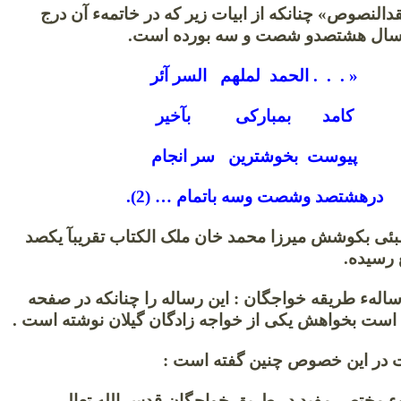
نقدالنصوص» چنانکه از ابیات زیر که در خاتمهء آن درج
 سال هشتصدو شصت و سه بورده است.
« . . . الحمد لملهم السر آئر
کامد بمبارکی بآخیر
پیوست بخوشترین سر انجام
درهشتصد وشصت وسه باتمام … (2).
مبئی بکوشش میرزا محمد خان ملک الکتاب تقریبآ یکصد
 رسیده.
39 س 8 رسالهء طریقه خواجگان : این رساله را چنانکه در صفحه
ر این خصوص چنین گفته است :
ء مختصر مفید در طریق خواجگان قدس الله تعالی