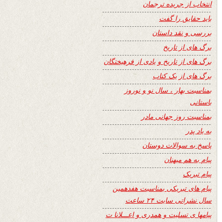
انتخاب از جریده ترجمان
باید حقایق را گفت
بررسی و نقد داستان
برگ های از تاریخ
برگ های از تاریخ و یادی از فرهیختگان
برگ های از یک کتاب
بمناسبت بهار ، سال نو و نوروز
باستانی
بمناسبت روز جهانی مادر
به یاد پدر
پاسخ به سوالات دوستان
پیام به هم میهنان
پیام تبریک
پیام های تبریکی بمناسبت هفدهمین
سال نشراتی سایت ۲۴ ساعت
پیامها ی تسلیت و همدری و اعـــلانا ت