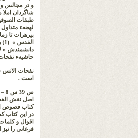
و در مجالس وع
شاگردان املا م
طبقات الصوفیه 
لهجهء متداول و
پیرهرات تا زم
الق
دانشمندش « لا
حاشیهء نفحات
است .
ص 9
اصل نقش الفصو
کتاب فصوص ال
در این کتاب ک
اقوال و کلمات
فرغانی را نیز 