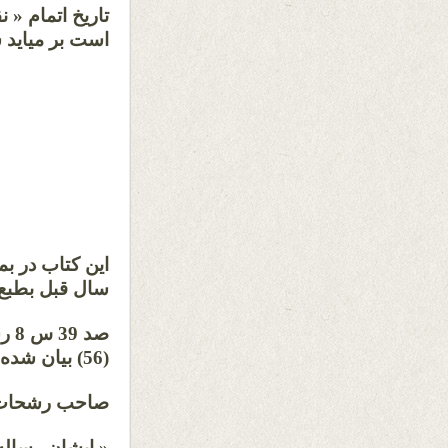
تاریخ اتمام « 
است بر میاید
این کتاب در ب
سال قبل بطبع
صد 
(56) بیان شده است بخواهش یکی از خواجه زادگان گیلان نوشته است .
صاحب رشحات د
« ایشان رساله