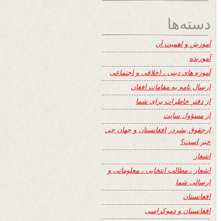
دسته‌ها
آموزش و اهمیت آن
آموزنده
آموزه های دینی ، اخلاقی و اجتماعی
ارسال نامه به مقامات افغان
از دفتر خاطرات برای شما
از مسؤول سایت
ازحقوق بشردر افغانستان و جهان چی
خبر است؟
اشعار
اشعار ، مطالب انتخابی ، معلوماتی و
ارسالی شما
افغانستان
افغانستان و دموکراسی