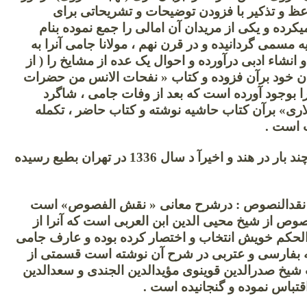
ظ و تذکیر با فزودن توضیحات و تشریحاتی برای
یکرده و یکی از مریدان آن امالی را جمع نموده بنام
مسمی گردانیده و در قرن نهم ، مولانا جامی آنرا به
 انشاء ادبی درآورده و احوال یک عده از مشایخ را ( از
ان خود برآن فزوده و کتاب « نفحات الانس من حضرات
دس » (1) را بوجود آورده است که بعد از وفات جامی ، شاگرد
ری» برآن کتاب حاشیه نوشته و کتاب حاضر ، تکمله
 است .
نفحات الانس چند بار در هند و اخیرآ د سال 1336 در تهران بطبع رسیده
3 س 8 – نقدالنصوص : درشرح معانی « نقش الفصوص» است
ص از شیخ محیی الدین ابن العربی است که آنرا از
حکم خویش انتخاب و اختصار کرده بوده و عارف جامی
ه بفارسی و عتربی در شرح آن نوشته است قسمتی از
 شیخ صدرالدین قوینوی مؤیدالدین الجندی و سعدالدین
اقتباس نموده و گنجانیده است .