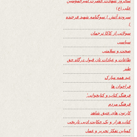
سالروز شهادت حضرت امیرالمؤمنین
علی (ع)
سروده آتش { سوگنامه شهید فرخنده
}
سولاتی از کاکا ترجمان
سیاسی
صحت و سلامتی
طاعات و عبادات تان قبول درگاه حق
طنز
عید همه مبارک
فراخوان ها
فرهنگ کتاب و کتابخوانی٬
فرهنگ مردم
کارتون های عتیق شاهد
کتاب هزار و یک حکایت ادبی تاریخی
کمپاین تفکرُ تحریر و عمل