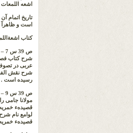
اشعه اللمعات ب
است و ظاهرآ ت
کتاب اشعةاللم
ص 9
شرح کتاب فصو
عربی در تصوف 
شرح نقش الفص
رسیده است .
ص 9
مولانا جامی را
قصیدهء خمریه 
لوامع نام شرح 
قصیدهء خمریه 