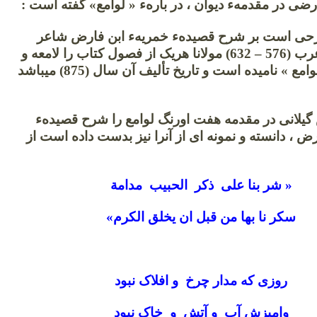
ی در مقدمهء دیوان ، در بارهء « لوامع» گفته است :
رحی است بر شرح قصیدهء خمریهء ابن فارض شاعر
بزرگ و نامی عرب (576 – 632) مولانا هریک از فصول کتاب را لامعه و
مجموع آنرا « لوامع » نامیده است و تاریخ تألیف آن سال (875) میباشد
لانی در مقدمه هفت اورنگ لوامع را شرح قصیدهء
ض ، دانسته و نمونه ای از آنرا نیز بدست داده است از
« شر بنا علی ذکر الحبیب مدامة
سکر نا بها من قبل ان یخلق الکرم»
روزی که مدار چرخ و افلاک نبود
وامیزش آب و آتش و خاک نبود