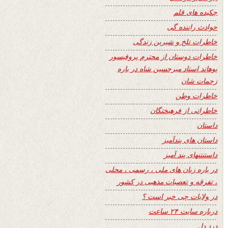
چکیده های قلم
حوادث راننده گی
خاطرات تلخ و شیرین زندگی
خاطرات دوستان از محترم پروفیسور
پوهاند استاد میرحسین شاه در باره
زحمات شان
خاطرات وطن
خاطراتی از فرهیختگان
داستان
داستان های پندآمیز
داستنتنهای پند آمیز
در باره زبان های ملی ، رسمی ، محلی
، تفرقه و تعصبات مذهبی در کشور
در ولایات چی خبر است ؟
درباره سایت ۲۴ ساعت
درد دل