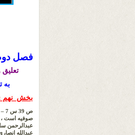
فصل دوم
تعلیق و
به 
بخش نهم :
ص 9
صوفیه است ، ا
عبدالله انصار