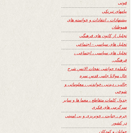
فوتی
پیامهای تبریکی
پیشنهادات ، انتقادات و خواسته های
هموطنان
تجلیل از کانون های فرهنگی
تحلیل های سیاسی – اجتماعی
تحلیل های سیاسی ، اجتماعی ،
فرهنگی.
تکملهء حواشی نفحات الانس شرح
حال مولانا جامی قدس سره
جالب ، دیدنی ،خواندنی ، معلوماتی و
شوخی
جدول کلمات متقاطع ، معما ها و سایر
سرگرمی های فکری
جرم ، جنایت ، خونریزی و بی امنیتی
در کشور
جوانان و کودکان