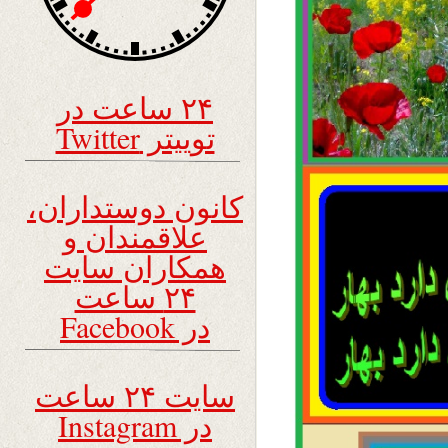
۲۴ ساعت در
توییتر Twitter
کانون دوستداران،
علاقمندان و
همکاران سایت
۲۴ ساعت
در Facebook
سایت ۲۴ ساعت
در Instagram