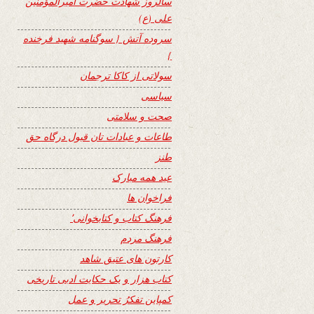
سالروز شهادت حضرت امیرالمؤمنین
علی (ع)
سروده آتش { سوگنامه شهید فرخنده
}
سولاتی از کاکا ترجمان
سیاسی
صحت و سلامتی
طاعات و عبادات تان قبول درگاه حق
طنز
عید همه مبارک
فراخوان ها
فرهنگ کتاب و کتابخوانی٬
فرهنگ مردم
کارتون های عتیق شاهد
کتاب هزار و یک حکایت ادبی تاریخی
کمپاین تفکرُ تحریر و عمل