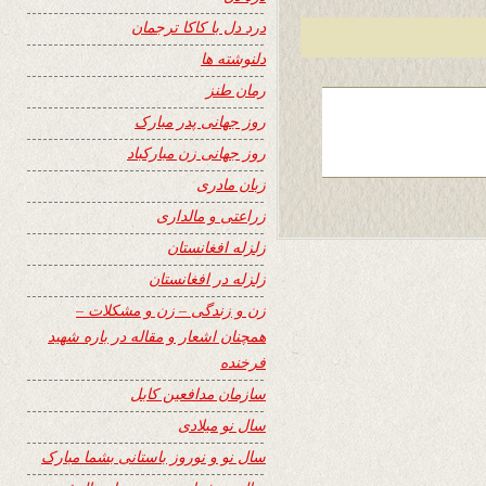
درد دل با کاکا ترجمان
دلنوشته ها
رمان طنز
روز جهانی پدر مبارک
روز جهانی زن مبارکباد
زبان مادری
زراعتی و مالداری
زلزله افغانستان
زلزله در افغانستان
زن و زندگی – زن و مشکلات –
همچنان اشعار و مقاله در باره شهید
فرخنده
سازمان مدافعین کابل
سال نو میلادی
سال نو و نوروز باستانی بشما مبارک