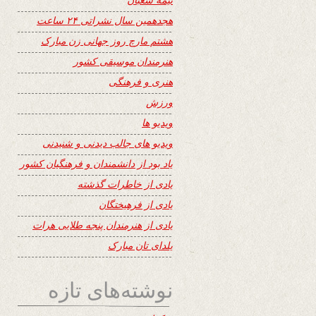
هجدهمین سال نشراتی ۲۴ ساعت
هشتم مارچ روز جهانی زن مبارک
هنرمندان موسیقی کشور
هنری و فرهنگی
ورزش
ویدیو ها
ویدیو های جالب دیدنی و شنیدنی
یاد بود از دانشمندان و فرهنگیان کشور
یادی از خاطرات گذشته
یادی از فرهیختگان
یادی از هنرمندان پنجه طلایی هرات
یلدای تان مبارک
نوشته‌های تازه