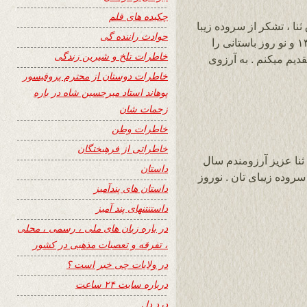
چکیده های قلم
نا ، تشکر از سروده زیبا
حوادث راننده گی
و مملو از احساس تان. سال نو خورشیدی ۱۳۹۹ و نو روز باستانی را
خاطرات تلخ و شیرین زندگی
دیم میکنم . به آرزوی
خاطرات دوستان از محترم پروفیسور
پوهاند استاد میرحسین شاه در باره
زحمات شان
خاطرات وطن
خاطراتی از فرهیختگان
نا عزیز آرزومندم سال
داستان
سروده زیبای تان . نوروز
داستان های پندآمیز
داستنتنهای پند آمیز
در باره زبان های ملی ، رسمی ، محلی
، تفرقه و تعصبات مذهبی در کشور
در ولایات چی خبر است ؟
درباره سایت ۲۴ ساعت
درد دل