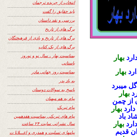
انتخاب از جریده ترجمان
باید حقایق را گفت
بررسی و نقد داستان
برگ های از تاریخ
برگ های از تاریخ و یادی از فرهیختگان
برگ های از یک کتاب
بمناسبت بهار ، سال نو و نوروز
ارد
بهار
باستانی
رد
بهار
بمناسبت روز جهانی مادر
به یاد پدر
گل میبرد
پاسخ به سوالات دوستان
د
بهار
پیام به هم میهنان
 از چمن
پیام تبریک
دارد
بهار
د باد
پیام های تبریکی بمناسبت هفدهمین
ارد
بهار
سال نشراتی سایت ۲۴ ساعت
ن قدیم
پیامها ی تسلیت و همدری و اعـــلانا ت