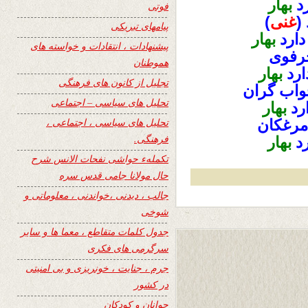
رد
بهار
فوتی
(
غنی
)
پیامهای تبریکی
دارد
بهار
پیشنهادات ، انتقادات و خواسته های
حرفوی
هموطنان
ارد
بهار
تجلیل از کانون های فرهنگی
خواب گران
تحلیل های سیاسی – اجتماعی
ارد
بهار
تحلیل های سیاسی ، اجتماعی ،
مرغکان
فرهنگی.
رد
بهار
تکملهء حواشی نفحات الانس شرح
حال مولانا جامی قدس سره
جالب ، دیدنی ،خواندنی ، معلوماتی و
شوخی
جدول کلمات متقاطع ، معما ها و سایر
سرگرمی های فکری
جرم ، جنایت ، خونریزی و بی امنیتی
در کشور
جوانان و کودکان