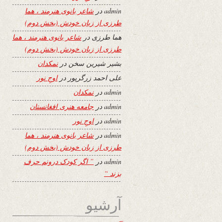
admin
در
شاعر بانوی هنرمند ، هما
طرزی از زبان خودش (بخش دوم)
هما طرزی
در
شاعر بانوی هنرمند ، هما
طرزی از زبان خودش (بخش دوم)
بشیر شیرین سخن
در
نمکدان
علی احمد زرگرپور
در
اوجِ نور
admin
در
نمکدان
admin
در
جامعه هنری افغانستان
admin
در
اوجِ نور
admin
در
شاعر بانوی هنرمند ، هما
طرزی از زبان خودش (بخش دوم)
admin
در
” اگر کودک درونم حرف
بزند “
آرشیو