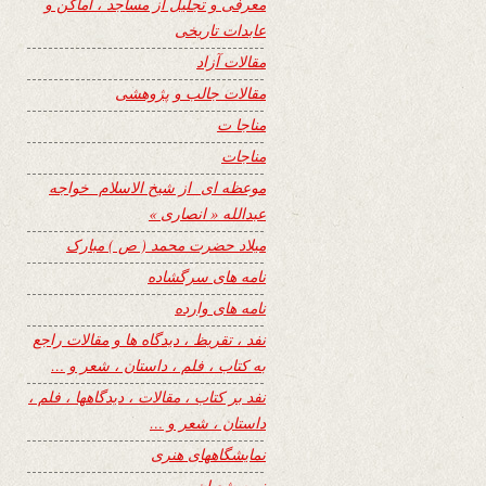
معرفی و تجلیل از مساجد ، اماکن و
عابدات تاریخی
مقالات آزاد
مقالات جالب و پژوهشی
مناجا ت
مناجات
موعظه ای از شیخ الاسلام خواجه
عبدالله « انصاری »
میلاد حضرت محمد ( ص ) مبارک
نامه های سرگشاده
نامه های وارده
نفد ، تقریظ ، دیدگاه ها و مقالات راجع
به کتاب ، فلم ، داستان ، شعر و …
نفد بر کتاب ، مقالات ، دیدگاهها ، فلم ،
داستان ، شعر و …
نمایشگاههای هنری
نیمه شعبان