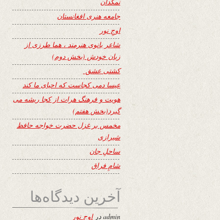
نمکدان
جامعه هنری افغانستان
اوجِ نور
شاعر بانوی هنرمند ، هما طرزی از
زبان خودش (بخش دوم)
کشتی عشق
عیسا دمی کجاست که احیای ما کند
هویت و فرهنگ هرات از کجا ریشه می
گیرد(بخش هفتم)
مخمس بر غزل حضرت خواجه حافظ
شیرازی
ساحلِ جان
شامِ فراق
آخرین دیدگاه‌ها
admin
در
اوجِ نور