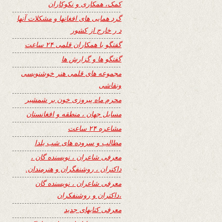
کمک، همکاری و نکوکاران
گرد همایی های افغانها و مشکلات آنها
د ر خارج از کشور
گفتگو با همکاران قلمی ۲۴ ساعت
گفتگو ها و گزارش ها
مجموعه های قلمی هنر خوشنویسی
ونقاشی
محرم ماه پیروزی خون بر شمشیر
مسایل جهان ، منطقه و افغانستان
مشاعره ۲۴ ساعت
مطالب و سروده های شب یلدا
معرفی شاعران ، نویسنده گان ،
داکتران ، روشنفگران و هنرمندان.
معرفی شاعران ، نویسنده گان
،داکتران و روشنفکران
معرفی کتابهای جدید