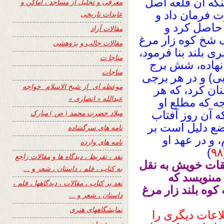
گه آن قلعه اصل
معرفی و تجلیل از مساجد ، اماکن و
ت فرمان داد و
عابدات تاریخی
 حاصل كرد و
مقالات آزاد
ف شخ كوه زار مرغ
مقالات جالب و پژوهشی
ى بلند بنا فرمود،
مناجا ت
 نهاده، شش برج
مناجات
) و در هر برجى
موعظه ای از شیخ الاسلام خواجه
ان كرد، كه هر
عبدالله « انصاری »
ه كه مطلع او
میلاد حضرت محمد ( ص ) مبارک
كه آن روز آفتاب
ضع دليل است بر
نامه های سرگشاده
 و در عهد او
نامه های وارده
)
۹۸
نفد ، تقریظ ، دیدگاه ها و مقالات راجع
یقات خویش به نقل
به کتاب ، فلم ، داستان ، شعر و …
مى‏نويسد كه
نفد بر کتاب ، مقالات ، دیدگاهها ، فلم ،
ه بلند زار مرغ
داستان ، شعر و …
نمایشگاههای هنری
اعات ديگرى را
نیمه شعبان