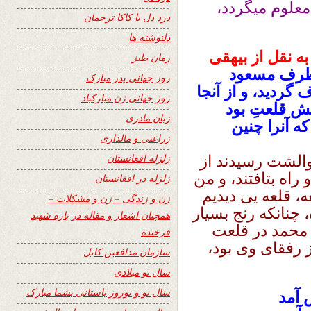
معلوم میگردد،
درد دل با کاکا ترجمان
دلنوشته ها
ه نقل از بیهقی
رمان طنز
 طرف مسعود
روز جهانی پدر مبارک
گردید، و از آنجا
روز جهانی زن مبارکباد
یش قلعتِ بود
زبان مادری
ه آنرا چنین
زراعتی و مالداری
زلزله افغانستان
والشت رسیدند از
راه بتافتند، و من
زلزله در افغانستان
عه، قلعه یی دیدیم
زن و زندگی – زن و مشکلات –
 چنانکه رنج بسیار
همچنان اشعار و مقاله در باره شهید
محمد در قلعت
فرخنده
رفقاى وى بود،
سازمان مدافعین کابل
سال نو میلادی
سال نو و نوروز باستانی بشما مبارک
 آمد