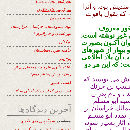
توبرکلوز Tuberculosis
نديش بود، و آنرا
سرگرمی های فکری
 كه بقول ياقوت
صحبت پیران
لوی پشتونستان، خراسان، هزارستان،
لغور معروف
تورکستان و فدرالیزم !
ى غور نوشته است،
وان اكنون بصورت
نمکدان
و بيوار از شهرهاى
جامعه هنری افغانستان
 آن بلاد اطلاعى
اوجِ نور
فت: كه اين هر دو
شاعر بانوی هنرمند ، هما طرزی از
زبان خودش (بخش دوم)
دیش می نویسد که
کشتی عشق
 شنسب بن خرنك
عیسا دمی کجاست که احیای ما کند
، و نام پدران
سيه ابو مسلم
آخرین دیدگاه‌ها
ممالك خراسان از
 بمدد ابو مسلم
admin
در
سرگرمی های فکری
آثار بسيار نمود،
جبال و غور مضاف
غلام جیلانی غیاثی
در
سرگرمی های