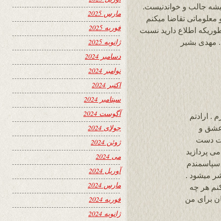
یشه جالب و خواندنیست.
مارس 2025
 معلوماتی تقاضا میکنم
فوریه 2025
طوریکه اطلاع دارید نسبت
ژانویه 2025
. مهدی بشیر
دسامبر 2024
نوامبر 2024
اکتبر 2024
سپتامبر 2024
آگوست 2024
 . ارادتم
جولای 2024
 عشق و
صت دست
ژوئن 2024
عار در سایت وزین ۲۴ ساعت می پردازید
می 2024
 سپاسمندم
آوریل 2024
شر میشود .
مارس 2024
نم هر چه
ان برای من
فوریه 2024
ژانویه 2024