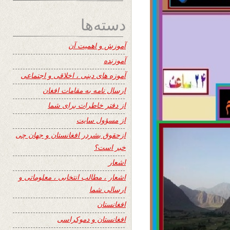
دسته‌ها
آموزش و اهمیت آن
آموزنده
آموزه های دینی ، اخلاقی و اجتماعی
ارسال نامه به مقامات افغان
از دفتر خاطرات برای شما
از مسؤول سایت
ازحقوق بشردر افغانستان و جهان چی
خبر است؟
اشعار
اشعار ، مطالب انتخابی ، معلوماتی و
ارسالی شما
افغانستان
افغانستان و دموکراسی