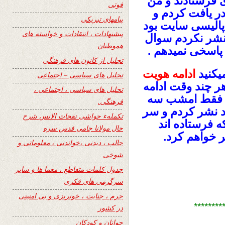
ی فرستادند و من
فوتی
ر یافت کردم و
پیامهای تبریکی
پالیسی سایت بود
پیشنهادات ، انتقادات و خواسته های
ا نشر نکردم سوال
هموطنان
 پاسخی نمیدهم .
تجلیل از کانون های فرهنگی
یکنید
ادامه هویت
تحلیل های سیاسی – اجتماعی
 چند وقت ادامه
تحلیل های سیاسی ، اجتماعی ،
ود فقط امشب سه
فرهنگی.
ود نشر کردم و سر
تکملهء حواشی نفحات الانس شرح
 فرستاده اند
حال مولانا جامی قدس سره
 خواهم کرد.
جالب ، دیدنی ،خواندنی ، معلوماتی و
شوخی
جدول کلمات متقاطع ، معما ها و سایر
سرگرمی های فکری
جرم ، جنایت ، خونریزی و بی امنیتی
********
در کشور
جوانان و کودکان