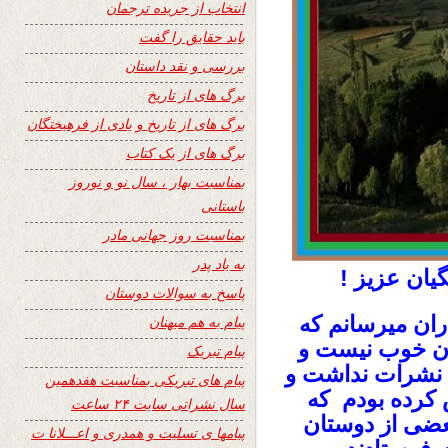
انتخاب از جریده ترجمان
باید حقایق را گفت
بررسی و نقد داستان
برگ های از تاریخ
برگ های از تاریخ و یادی از فرهیختگان
برگ های از یک کتاب
بمناسبت بهار ، سال نو و نوروز
باستانی
بمناسبت روز جهانی مادر
به یاد پدر
یان عزیز !
پاسخ به سوالات دوستان
ان میرسانم که
پیام به هم میهنان
ان خوب نیست و
پیام تبریک
ایت شما نشرات نداشت و
پیام های تبریکی بمناسبت هفدهمین
 کرده بودم که
سال نشراتی سایت ۲۴ ساعت
عضی از دوستان
پیامها ی تسلیت و همدری و اعـــلانا ت