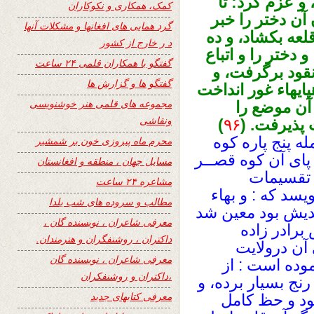
و عزم كرد: تا
کمک، همکاری و نکوکاران
آن دختر را خبر
گرد همایی های افغانها و مشکلات آنها
قلعه بكشاد، و ده
د ر خارج از کشور
 دختر را و اتباع
گفتگو با همکاران قلمی ۲۴ ساعت
نقود برگرفت، و
گفتگو ها و گزارش ها
پايهاء غور انداخت
مجموعه های قلمی هنر خوشنویسی
 آن موضع را
ونقاشی
 پذيرفت. (
۹۶
)
ه پنج پاره کوه
محرم ماه پیروزی خون بر شمشیر
 پای آن کوه قصــر
مسایل جهان ، منطقه و افغانستان
 تقسیمات
مشاعره ۲۴ ساعت
سد که : و بهاء
مطالب و سروده های شب یلدا
نديش بود معين شد
معرفی شاعران ، نویسنده گان ،
برادر زاده
داکتران ، روشنفگران و هنرمندان.
آن درولایت
معرفی شاعران ، نویسنده گان
ده است : از
،داکتران و روشنفکران
ج بسيار برده، و
معرفی کتابهای جدید
ود و حظ كامل