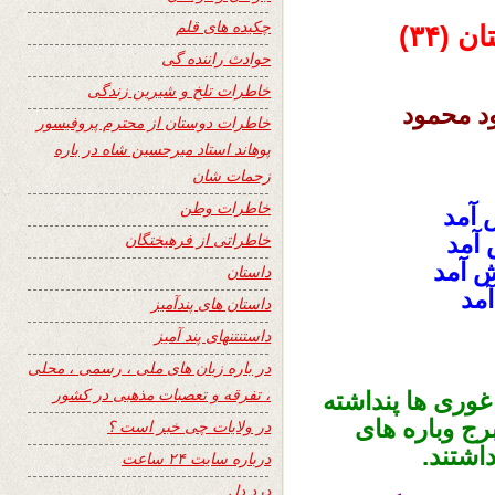
چکیده های قلم
(۳۴)
حوادث راننده گی
خاطرات تلخ و شیرین زندگی
د محمود
خاطرات دوستان از محترم پروفیسور
پوهاند استاد میرحسین شاه در باره
زحمات شان
خاطرات وطن
 آمد
خاطراتی از فرهیختگان
آمد
ش آمد
داستان
آمد
داستان های پندآمیز
داستنتنهای پند آمیز
در باره زبان های ملی ، رسمی ، محلی
، تفرقه و تعصبات مذهبی در کشور
غوری ها پنداشته
رج وباره های
در ولایات چی خبر است ؟
اشتند.
درباره سایت ۲۴ ساعت
درد دل