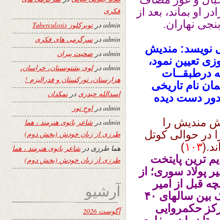
ر او بماند، بعد از
فکری
نجى نهاران.
admin
در
توبرکلوز Tuberculosis
admin
در
سرگرمی های فکری
 نویسد: مندیش
admin
در
صحبت پیران
زی تعیین نمود،
admin
در
لوی پشتونستان، خراسان،
ـه درطبقــات
هزارستان، تورکستان و فدرالیزم !
ان نام تاریخی
اسدالله حیدری
در
نمکدان
 دور دست دیده
admin
در
اوجِ نور
ش مندیش را
admin
در
شاعر بانوی هنرمند ، هما
ا در حوالی کوتل
طرزی از زبان خودش (بخش دوم)
د.(
۱۰۳
)‌
هما طرزی
در
شاعر بانوی هنرمند ، هما
یم ترین پایتخت
طرزی از زبان خودش (بخش دوم)
 و در سال ۱۳۹ هـ ق امیر پولاد سوری؛ از
چه قبل از امیر
آرشیو
فولاد ، کسی دیگر به نام شنسب بن خرنک بین سالهای ۴۰
ً مرکز حکمروایی
آگوست 2026