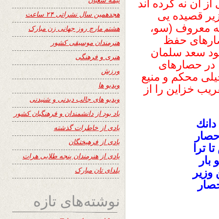
ز ان نه كرده‏ اند
ر قصيده ‏يى
هجدهمین سال نشراتی ۲۴ ساعت
لعه معروف (سو،
هشتم مارچ روز جهانی زن مبارک
صارهاى حفظ
هنرمندان موسیقی کشور
عود سعد سلمان
هنری و فرهنگی
ا در حصارهاى
ورزش
يلى محكم و منيع
ویدیو ها
يب خزاين را از
ویدیو های جالب دیدنی و شنیدنی
یاد بود از دانشمندان و فرهنگیان کشور
 دانك
یادی از خاطرات گذشته
حصار
یادی از فرهیختگان
ا ترا
یادی از هنرمندان پنجه طلایی هرات
 بار
یلدای تان مبارک
 وزير
حصار
نوشته‌های تازه