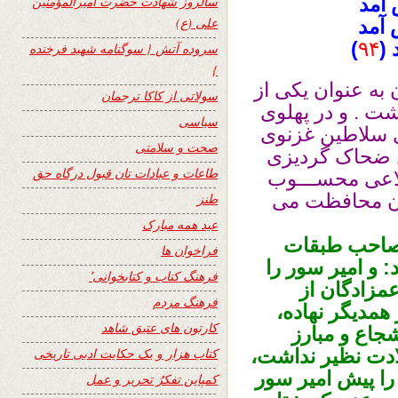
آمد
سالروز شهادت حضرت امیرالمؤمنین
علی (ع)
 آمد
 (
۹۴
)
سروده آتش { سوگنامه شهید فرخنده
}
به عنوان یکی از
سولاتی از کاکا ترجمان
ت . و در پهلوی
سیاسی
ی سلاطین غزنوی
صحت و سلامتی
ن ضحاک گردیزی
طاعات و عبادات تان قبول درگاه حق
قلاعی محســـوب
رآن محافظت می
طنز
عید همه مبارک
 صاحب طبقات
فراخوان ها
و امير سور را
فرهنگ کتاب و کتابخوانی٬
عمزادگان از
فرهنگ مردم
همديگر نهاده،
کارتون های عتیق شاهد
جاع و مبارز
ادت نظير نداشت،
کتاب هزار و یک حکایت ادبی تاریخی
 را پيش امير سور
کمپاین تفکرُ تحریر و عمل