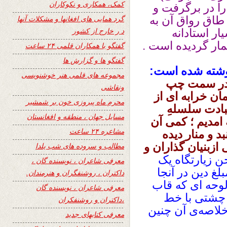
کمک، همکاری و نکوکاران
را در برگرفت و
 طاق رواق آن به
گرد همایی های افغانها و مشکلات آنها
د ر خارج از کشور
ر استادانه
ار گردیده است .
گفتگو با همکاران قلمی ۲۴ ساعت
گفتگو ها و گزارش ها
وشته شده است:
مجموعه های قلمی هنر خوشنویسی
ر سمت چپ
ونقاشی
ن خرابه‌ ای از
محرم ماه پیروزی خون بر شمشیر
دت سلسله‌ِ
مسایل جهان ، منطقه و افغانستان
امدیم ؛ کمی آن
مشاعره ۲۴ ساعت
د و منار دیده
بنیان‌ گذاران و
مطالب و سروده های شب یلدا
 زیارتگاه یک
معرفی شاعران ، نویسنده گان ،
غ دین در آنجا
داکتران ، روشنفگران و هنرمندان.
وحه‌ ای که قاب
معرفی شاعران ، نویسنده گان
 چشتی با خط
،داکتران و روشنفکران
لاصه‌ی آن چنین
معرفی کتابهای جدید