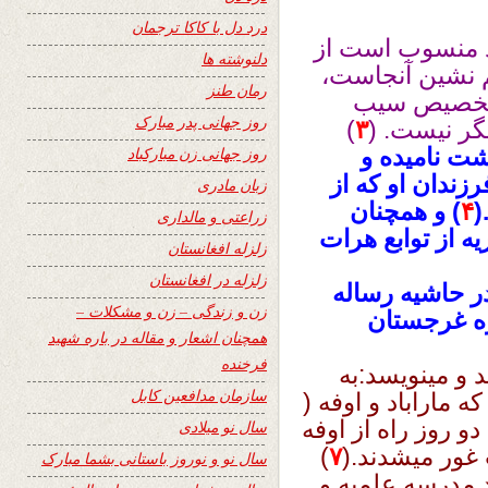
درد دل با کاکا ترجمان
ود منسوب است از
دلنوشته ها
م نشین آنجاست،
رمان طنز
 تخصیص سیب
روز جهانی پدر مبارک
گر نیست. (
۳
)
شت نامیده و
روز جهانی زن مبارکباد
زندان او که از
زبان مادری
(
۴
) و همچنان
زراعتی و مالداری
ه‌ از توابع هرات
زلزله افغانستان
زلزله در افغانستان
در حاشیه رساله
زن و زندگی – زن و مشکلات –
زه غرجستان‌
همچنان اشعار و مقاله در باره شهید
فرخنده
 و مینویسد:به
سازمان مدافعین کابل
 ماراباد و اوفه (
و روز راه از اوفه
سال نو میلادی
 غور میشدند.(
۷
)
سال نو و نوروز باستانی بشما مبارک
 مدرسه علمیه‌ و