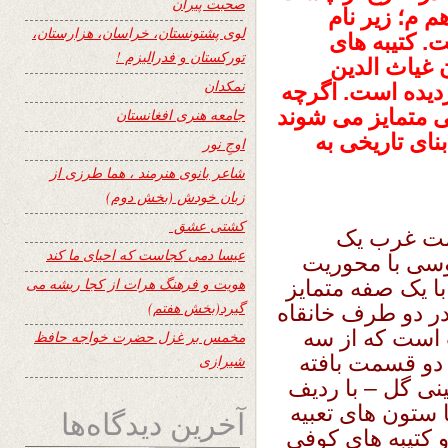
صحبت پیران
 م؛ زیر نام
لوی پشتونستان، خراسان، هزارستان،
. کتیبه های
تورکستان و فدرالیزم !
 غیاث الدین
نمکدان
ردیده است. اگرچه
 متمایز می شوند
جامعه هنری افغانستان
بنای تاریخی به
اوجِ نور
شاعر بانوی هنرمند ، هما طرزی از
زبان خودش (بخش دوم)
کشتی عشق
سمت غرب یک
عیسا دمی کجاست که احیای ما کند
وسی با محوریت
هویت و فرهنگ هرات از کجا ریشه می
ا یک صفه متمایز
گیرد(بخش هفتم)
ر دو طرف خانقاه
است که از سه
مخمس بر غزل حضرت خواجه حافظ
دو قسمت بافته
شیرازی
نی گل – با ردیف
 ستون های تعبیه
آخرین دیدگاه‌ها
کتیبه های کوفی