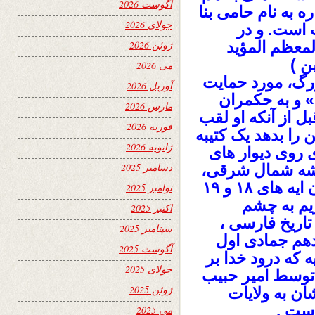
آگوست 2026
ه به نام حامی بنا
جولای 2026
 است. و در
لمعظم المؤید
ژوئن 2026
ن )
می 2026
رگ، مورد حمایت
آوریل 2026
» و به حکمران
مارس 2026
 از آنکه او لقب
فوریه 2026
را بدهد یک کتیبه
ژانویه 2026
 روی دیوار های
دسامبر 2025
گوشه شمال شرقی،
با کلمه بسم الله شروع شده و به دنبال آن ایه های ۱۸ و ۱۹
نوامبر 2025
قران کریم به چشم
اکتبر 2025
 تاریخ فارسی ،
سپتامبر 2025
 دهم جمادی اول
آگوست 2025
یه که درود خدا بر
جولای 2025
ه توسط امیر حبیب
ژوئن 2025
ان به ولایات
ست .
می 2025