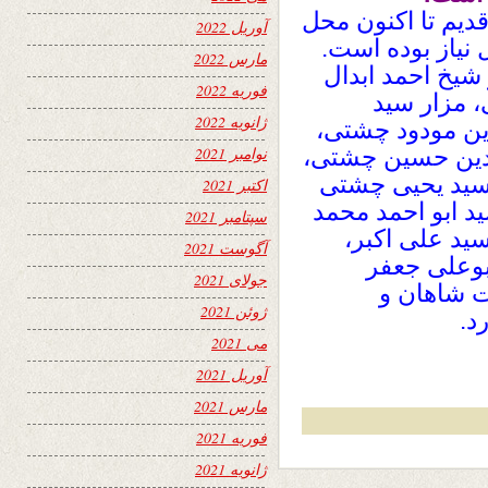
یم تا اکنون محل
آوریل 2022
 نیاز بوده است.
مارس 2022
شیخ احمد ابدال
فوریه 2022
 مزار سید
ژانویه 2022
ین مودود چشتی،
لدین حسین چشتی،
نوامبر 2021
سید یحیی چشتی
اکتبر 2021
د ابو احمد محمد
سپتامبر 2021
ید علی اکبر،
آگوست 2021
بوعلی جعفر
جولای 2021
ت شاهان و
ژوئن 2021
د.
می 2021
آوریل 2021
مارس 2021
فوریه 2021
ژانویه 2021