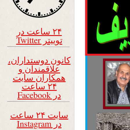
۲۴ ساعت در
توییتر Twitter
کانون دوستداران،
علاقمندان و
همکاران سایت
۲۴ ساعت
در Facebook
سایت ۲۴ ساعت
در Instagram