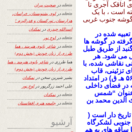
 اتاقک آجری تا
admin
در
صحبت پیران
 است ، با یک
admin
در
لوی پشتونستان، خراسان،
گوشه جنوب غربی
هزارستان، تورکستان و فدرالیزم !
اسدالله حیدری
در
نمکدان
عبیه شده در
admin
در
اوجِ نور
رفته در گوشه ها
admin
در
شاعر بانوی هنرمند ، هما
 گنبد از طریق طبل
طرزی از زبان خودش (بخش دوم)
 می شود. هر
هما طرزی
در
شاعر بانوی هنرمند ، هما
نی نقاشی شده، با
طرزی از زبان خودش (بخش دوم)
ای تزئینی، قاب
بندی شده است. تاریخ ساخت ۱۱۶۷ م (۵۶۲ هـ ق) در امتداد
بشیر شیرین سخن
در
نمکدان
در فضای داخلی
علی احمد زرگرپور
در
اوجِ نور
 عنوان “شمس
admin
در
نمکدان
ث الدین محمد بن
admin
در
جامعه هنری افغانستان
تاریخ دار است (
آرشیو
خ جنوبی لشکرگاه
 ساقه های به هم