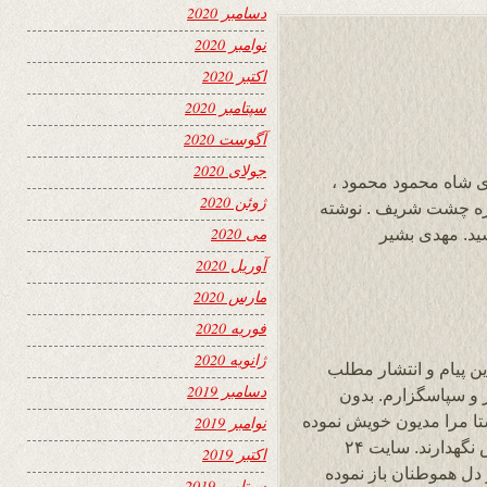
دسامبر 2020
نوامبر 2020
اکتبر 2020
سپتامبر 2020
آگوست 2020
جولای 2020
ای شاه محمود محمود ،
ژوئن 2020
اره چشت شریف . نوشته
می 2020
د. مهدی بشیر
آوریل 2020
مارس 2020
فوریه 2020
ژانویه 2020
ن پیام و انتشار مطلب
دسامبر 2019
زین ۲۴ ساعت تشکر و سپاسگزارم. بدون
ستا مرا مدیون خویش نموده
نوامبر 2019
اید. خداوند متعال شما را در پناه و عزت خویش نگهدارند. سایت ۲۴
اکتبر 2019
ل هموطنان باز نموده
سپتامبر 2019