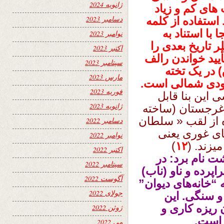
ژانویه 2024
ای کم و زیاد
دسامبر 2023
ستفاده از کلمه
با استناد به
نوامبر 2023
 تاریخ بعدی را
اکتبر 2023
أیید خواندن رالف
سپتامبر 2023
ز تاریخ ۱۱۹۴ م (۵۹۰ هـ ق) در یک تخته
مارس 2023
رودی شمالی است.
فوریه 2023
این بنا قابل
ژانویه 2023
غرجستان (ساخته
 استفاده از لقب « سلطان
دسامبر 2022
نای غوری یعنی
نوامبر 2022
)
۱۲
اکتبر 2022
شت نام برد: در
سپتامبر 2022
پرده و ناو (ناب)
آگوست 2022
 “خانه‌های دیوان”
جولای 2022
 و سنگی. این
 ریزه‌ کاری و
ژوئن 2022
ه است.
می 2022