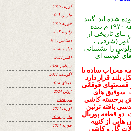
آوریل 2025
مارس 2025
ده شده اند. گنبد
فوریه 2025
و قوس شمالی ، که در عکسهای اواخر دهه ۱۹۷۰ م دیده
ژانویه 2025
 بنای تاریخی از
 کور (شرقی ،
دسامبر 2024
لوس را پشتیبانی
نوامبر 2024
های گوشه ای
اکتبر 2024
سپتامبر 2024
ه محراب ساده با
آگوست 2024
 بلند قرار دارد
جولای 2024
 قسمتهای فوقانی
. سوفیق های
ژوئن 2024
قش برجسته کاشی
می 2024
دسی بافته تزئین
آوریل 2024
 دو قطعه پورتال
مارس 2024
هایی از کتیبه
فوریه 2024
آلات گل و کاشی