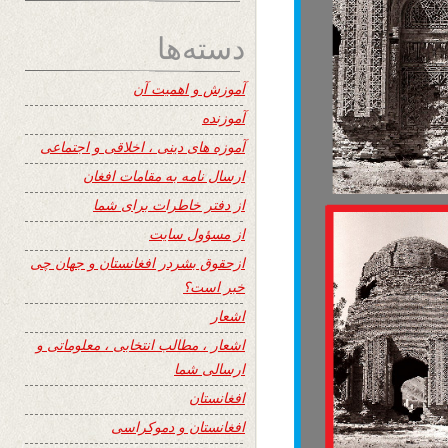
دسته‌ها
آموزش و اهمیت آن
آموزنده
آموزه های دینی ، اخلاقی و اجتماعی
ارسال نامه به مقامات افغان
از دفتر خاطرات برای شما
از مسؤول سایت
ازحقوق بشردر افغانستان و جهان چی
خبر است؟
اشعار
اشعار ، مطالب انتخابی ، معلوماتی و
ارسالی شما
افغانستان
افغانستان و دموکراسی