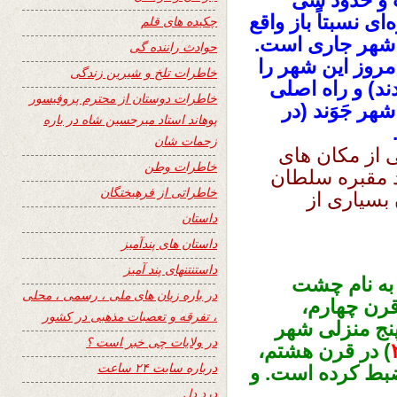
 و حدود سی‌
‌ نسبتاً باز واقع‌
چکیده های قلم
 شهر جاری‌ است‌.
حوادث راننده گی
 امروز این شهر را
خاطرات تلخ و شیرین زندگی
د) و راه‌ اصلی‌
خاطرات دوستان از محترم پروفیسور
شهر جَوَند (در
پوهاند استاد میرحسین شاه در باره
زحمات شان
 از مكان های‌
خاطرات وطن
د مقبره سلطان‌
خاطراتی از فرهیختگان
 بسیاری‌ از
داستان
داستان های پندآمیز
داستنتنهای پند آمیز
 به نام چشت
در باره زبان های ملی ، رسمی ، محلی
قرن چهارم‌،
، تفرقه و تعصبات مذهبی در کشور
پنج‌ منزلی‌ شهر
در ولایات چی خبر است ؟
) در قرن هشتم‌،
درباره سایت ۲۴ ساعت
بط‌ كرده‌ است‌. و
درد دل