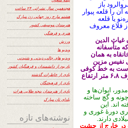
والرود باز
هجدهمین سال نشراتی ۲۴ ساعت
آن را قلعه پیوار
هشتم مارچ روز جهانی زن مبارک
‌نو یا قلعه
از قلاع معروف
هنرمندان موسیقی کشور
هنری و فرهنگی
غیاث‌ الدین
ورزش
 متأسفانه
ویدیو ها
نقاه به همان
ویدیو های جالب دیدنی و شنیدنی
ی نفیس مزین
یاد بود از دانشمندان و فرهنگیان کشور
ی است به خط کوفی
یادی از خاطرات گذشته
همان عصر.طرح مربع است که از هر طرف ۶،۸ متر ارتفاع
یادی از فرهیختگان
دور، ایوان‌ها و
یادی از هنرمندان پنجه طلایی هرات
ونه و گچ ساخته
یلدای تان مبارک
ه‌ اند. این
ری دورهٔ غوری و
نوشته‌های تازه
ادی دارند.
ت در خارج از چشت