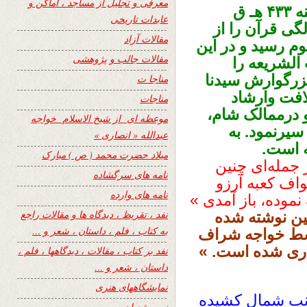
معرفی و تجلیل از مساجد ، اماکن و
حضرت سلطان مودود چشتی دررجب سنه ۴۳۳ هـ ق
عابدات تاریخی
 به دنیا آمد وبه عمر ۷ سالگی قرآن را از
مقالات آزاد
 کمال علوم رسید و در این
مقالات جالب و پژوهشی
الشریعه را
ب پدرِ بزرگوارش سیدنا
مناجا ت
افت وارشاد
مناجات
درممالک شام،
موعظه ای از شیخ الاسلام خواجه
سیرنمود. به
عبدالله « انصاری »
میلاد حضرت محمد ( ص ) مبارک
جمله‌ای چنین
نامه های سرگشاده
اف کعبه آرزو
نامه های وارده
وده، باز آمدی »
نفد ، تقریظ ، دیدگاه ها و مقالات راجع
ین نوشته شده
به کتاب ، فلم ، داستان ، شعر و …
 در۳۱۴ هجری توسط خواجه شراف
اری شده است. »
نفد بر کتاب ، مقالات ، دیدگاهها ، فلم ،
داستان ، شعر و …
نمایشگاههای هنری
نب شمال کشیده
نیمه شعبان