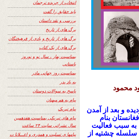
انتخاب از جریده ترجمان
باید حقایق را گفت
بررسی و نقد داستان
برگ های از تاریخ
برگ های از تاریخ و یادی از فرهیختگان
برگ های از یک کتاب
بمناسبت بهار ، سال نو و نوروز
باستانی
بمناسبت روز جهانی مادر
به یاد پدر
د محمود
پاسخ به سوالات دوستان
پیام به هم میهنان
یده و بعد از آمدن
پیام تبریک
غانستان بنام
پیام های تبریکی بمناسبت هفدهمین
 سبب‌ فعالیت‌
سال نشراتی سایت ۲۴ ساعت
م‌ سلسله چشتیه‌ از
پیامها ی تسلیت و همدری و اعـــلانا ت