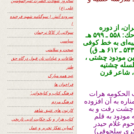
سالروز شهادت حضرت امیرالمؤمنین
علی (ع)
سروده آتش { سوگنامه شهید فرخنده
}
ران‌، از دوره
سولاتی از کاکا ترجمان
سلطان‌ غیاث‌الدین‌ محمدبن‌ سام‌ غوری‌ (حك: ۵۵۸ ـ ۵۹۹ هـ
سیاسی
ه‌ای‌ به‌ خط‌ كوفی‌
متعلق‌ به‌ دوره غوریان‌ (آل‌ شنسب‌، حك: ۵۴۳ ـ ۶۱۲ هـ ق)
صحت و سلامتی
ن‌ مودود چشتی‌ ،
طاعات و عبادات تان قبول درگاه حق
سلسله چشتیه‌
طنز
‌، شاعر قرن
عید همه مبارک
فراخوان ها
ئب الحکومه هرات
فرهنگ کتاب و کتابخوانی٬
و دو مناره‌ به‌ آن‌ افزوده‌
فرهنگ مردم
 چشت رفت و به
کارتون های عتیق شاهد
 مودود به قلم
کتاب هزار و یک حکایت ادبی تاریخی
وم غلام حیدر
کمپاین تفکرُ تحریر و عمل
فکری سلجوقی)