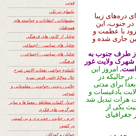
فوتی
پیامهای تبریکی
 دره‌های زیبا
پیشنهادات ، انتقادات و خواسته های
 در جنوب، این
هموطنان
یرود با عظمت و
تجلیل از کانون های فرهنگی
ین جاری شده و
تحلیل های سیاسی – اجتماعی
ز طرف جنوب به
تحلیل های سیاسی ، اجتماعی ،
 شهرک ولایت غور
فرهنگی.
است.
امروز این
تکملهء حواشی نفحات الانس شرح
ر حالیکه در
حال مولانا جامی قدس سره
 بعداً برای‌ مدتی‌
جالب ، دیدنی ،خواندنی ، معلوماتی و
ت‌ بادغیسات‌ و
شوخی
لایت‌ هرات‌ تبدیل‌ شد
جدول کلمات متقاطع ، معما ها و سایر
۱۳۷ هـ ش‌، منحیث یکی از
سرگرمی های فکری
ر جغرافیای
جرم ، جنایت ، خونریزی و بی امنیتی
در کشور
جوانان و کودکان