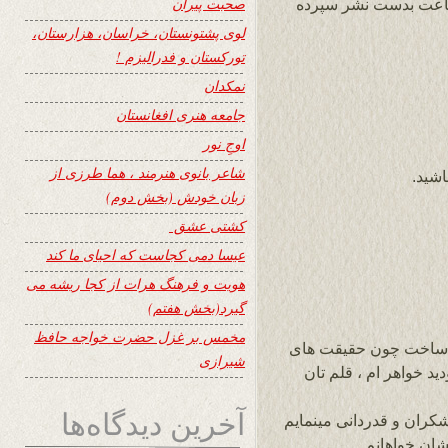
صحبت پیران
 داستان هایم را در تارنمای وزین 24 ساعت بدست نشر سپرده
لوی پشتونستان، خراسان، هزارستان،
تورکستان و فدرالیزم !
نمکدان
جامعه هنری افغانستان
اوجِ نور
شاعر بانوی هنرمند ، هما طرزی از
اشید.
زبان خودش (بخش دوم)
کشتی عشق
عیسا دمی کجاست که احیای ما کند
هویت و فرهنگ هرات از کجا ریشه می
گیرد(بخش هفتم)
مخمس بر غزل حضرت خواجه حافظ
ری ساخت چون حقیقت های
شیرازی
ید خواهر ام ، قلم تان
آخرین دیدگاه‌ها
کران و قدردانی مینمایم
شان خواهانم