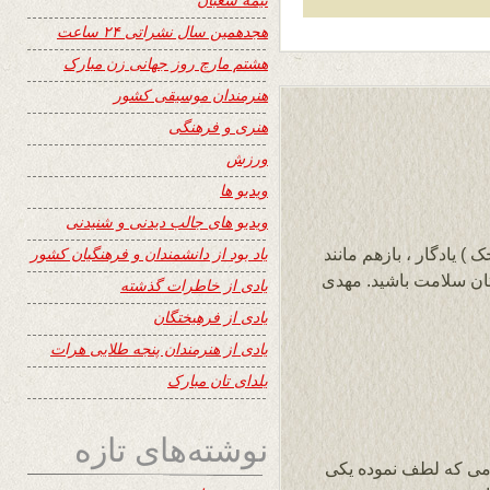
هجدهمین سال نشراتی ۲۴ ساعت
هشتم مارچ روز جهانی زن مبارک
هنرمندان موسیقی کشور
هنری و فرهنگی
ورزش
ویدیو ها
ویدیو های جالب دیدنی و شنیدنی
یاد بود از دانشمندان و فرهنگیان کشور
) یادگار ، بازهم مانند
ان سلامت باشید. مهدی
یادی از خاطرات گذشته
یادی از فرهیختگان
یادی از هنرمندان پنجه طلایی هرات
یلدای تان مبارک
نوشته‌های تازه
می که لطف نموده یکی