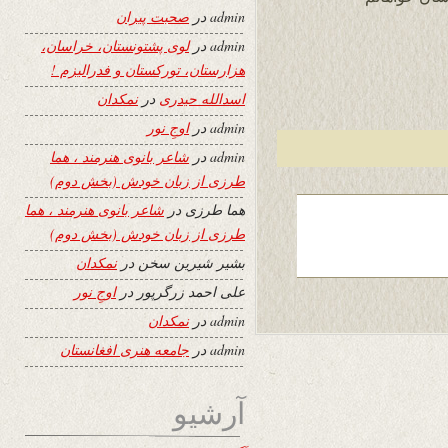
admin
در
صحبت پیران
admin
در
لوی پشتونستان، خراسان،
هزارستان، تورکستان و فدرالیزم !
اسدالله حیدری
در
نمکدان
admin
در
اوجِ نور
admin
در
شاعر بانوی هنرمند ، هما
طرزی از زبان خودش (بخش دوم)
هما طرزی
در
شاعر بانوی هنرمند ، هما
طرزی از زبان خودش (بخش دوم)
بشیر شیرین سخن
در
نمکدان
علی احمد زرگرپور
در
اوجِ نور
admin
در
نمکدان
admin
در
جامعه هنری افغانستان
آرشیو