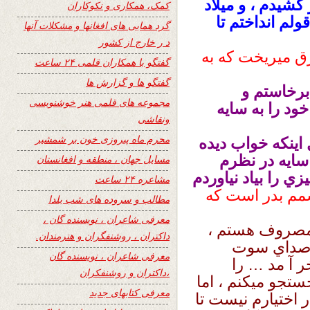
كشيدم ، و ميلاد
کمک، همکاری و نکوکاران
لم انداختم تا
گرد همایی های افغانها و مشکلات آنها
د ر خارج از کشور
ق میریخت كه به
گفتگو با همکاران قلمی ۲۴ ساعت
گفتگو ها و گزارش ها
برخاستم و
مجموعه های قلمی هنر خوشنویسی
د را به سایه
ونقاشی
محرم ماه پیروزی خون بر شمشیر
اينكه خواب ديده
سایه در نظرم
مسایل جهان ، منطقه و افغانستان
را بياد نياوردم
مشاعره ۲۴ ساعت
شمم بدر است كه
مطالب و سروده های شب یلدا
معرفی شاعران ، نویسنده گان ،
 مصروف هستم ،
داکتران ، روشنفگران و هنرمندان.
م صداي سوت
معرفی شاعران ، نویسنده گان
 آ مد … را
،داکتران و روشنفکران
ستجو ميكنم ، اما
معرفی کتابهای جدید
 اختيارم نيست تا