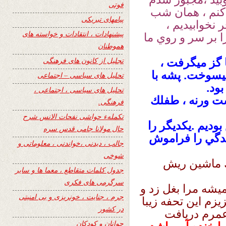
فوتی
 كنم ، همان شب
پیامهای تبریکی
نخوابيديم ،
پیشنهادات ، انتقادات و خواسته های
 بر سر و روي ما
هموطنان
تجلیل از کانون های فرهنگی
 گز ميگرفت ،
يسوخت. پشه با
تحلیل های سیاسی – اجتماعی
ود.
تحلیل های سیاسی ، اجتماعی ،
شت ورنه ، طفلك
فرهنگی.
تکملهء حواشی نفحات الانس شرح
وديم .يكديگر را
حال مولانا جامی قدس سره
ندگي را فراموش
جالب ، دیدنی ،خواندنی ، معلوماتی و
شوخی
ك ماشين ريش
جدول کلمات متقاطع ، معما ها و سایر
سرگرمی های فکری
يشه مرا بغل زد و
جرم ، جنایت ، خونریزی و بی امنیتی
زم اين تحفه زيبا
در کشور
عمرم دريافت
جوانان و کودکان