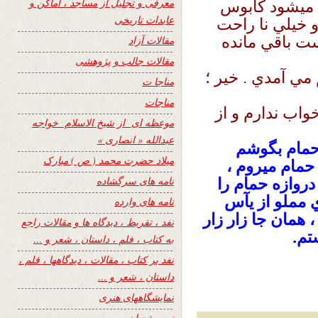
معرفی و تجلیل از مساجد ، اماکن و
ت ميشود كابوس
عابدات تاریخی
و خيلي نا راحت
ست باقي مانده
مقالات آزاد
مقالات جالب و پژوهشی
مي آمدي . خير ؛
مناجا ت
مناجات
اب ندارم و از
موعظه ای از شیخ الاسلام خواجه
عبدالله « انصاری »
حمام بگوشم
میلاد حضرت محمد ( ص ) مبارک
حمام ميروم ،
نامه های سرگشاده
دروازه حمام را
ي مملو از یآس
نامه های وارده
همان جا زار زار
نفد ، تقریظ ، دیدگاه ها و مقالات راجع
تم.
به کتاب ، فلم ، داستان ، شعر و …
نفد بر کتاب ، مقالات ، دیدگاهها ، فلم ،
داستان ، شعر و …
نمایشگاههای هنری
نیمه شعبان