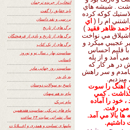
انتخاب از جریده ترجمان
داشت . شيشه هاي
باید حقایق را گفت
استيك كوكه كرده
بررسی و نقد داستان
شتني ام را (
اي
احمد ظاهر فقيد
)
برگ های از تاریخ
 اشپلاق مي نواخت
برگ های از تاریخ و یادی از فرهیختگان
ير عجيبي ميكرد و
برگ های از یک کتاب
 با قلبم احساس
بمناسبت بهار ، سال نو و نوروز
ی آمد و از پله
باستانی
 در هر كار كه
بمناسبت روز جهانی مادر
يامدم و سر راهش
به یاد پدر
 ميزديم.
پاسخ به سوالات دوستان
ن آهنگ را سوت
گذاشت . كمي
پیام به هم میهنان
 خود را آماده
پیام تبریک
ه مي رفت.
پیام های تبریکی بمناسبت هفدهمین
ها بالا مي آمد.
سال نشراتی سایت ۲۴ ساعت
ت داشتيم.
پیامها ی تسلیت و همدری و اعـــلانا ت
يد ،مجبور شدم