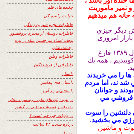
 خنده آور باشد ،
و نمير ماموريت
چکیده های قلم
ه خانه هم ميدهيم
حوادث راننده گی
خاطرات تلخ و شیرین زندگی
ش ديگر چيزي
خاطرات دوستان از محترم پروفیسور
بازار امروزی
پوهاند استاد میرحسین شاه در باره
زحمات شان
من و رحمان هردو از پوهنتون كابل در سال ١٣٨٩ فارغ
خاطرات وطن
كوبيديم ، همه يك
خاطراتی از فرهیختگان
د.
داستان
 ها را مي خريدند
 شد ند، اما مردم
داستان های پندآمیز
دند و جوانان
داستنتنهای پند آمیز
ت فروشي مي
در باره زبان های ملی ، رسمی ، محلی
، تفرقه و تعصبات مذهبی در کشور
ي دلنشين را سوت
در ولایات چی خبر است ؟
نرژي مي بخشيد.
درباره سایت ۲۴ ساعت
وت و ماشين
درد دل