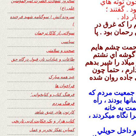
ون توته هاي
سالروز شهادت حضرت امیرالمؤمنین
علی (ع)
. گفتند ؛
 داد .
سروده آتش { سوگنامه شهید فرخنده
 را كه غرق در
}
رحمان بود . پا
سولاتی از کاکا ترجمان
سیاسی
 زحمت چشم هايم
صحت و سلامتی
ر گوشه اي نشتم
طاعات و عبادات تان قبول درگاه حق
يلاد را شير بدهم
طنز
ارم ، حتمأ چون
ي جاده روان شده
عید همه مبارک
فراخوان ها
ن جمعيت مردم كه
فرهنگ کتاب و کتابخوانی٬
ا بودند ، راه
فرهنگ مردم
مت به خانه
کارتون های عتیق شاهد
ا نگاه ميكردند ،
کتاب هزار و یک حکایت ادبی تاریخی
و داخل حويلي
کمپاین تفکرُ تحریر و عمل