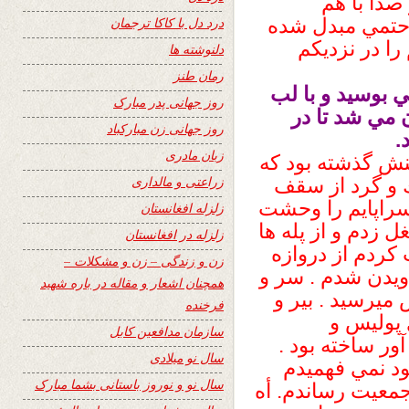
صدا با هم
 حتمي مبدل شده
درد دل با کاکا ترجمان
را در نزديكم
دلنوشته ها
رمان طنز
 بوسيد و با لب
روز جهانی پدر مبارک
 مي شد تا در
روز جهانی زن مبارکباد
.
زبان مادری
نش گذشته بود كه
زراعتی و مالداری
ك و گرد از سقف
سراپايم را وحشت
زلزله افغانستان
ل زدم و از پله ها
زلزله در افغانستان
 كردم از دروازه
زن و زندگی – زن و مشکلات –
ويدن شدم . سر و
همچنان اشعار و مقاله در باره شهید
ميرسيد . بير و
فرخنده
ي پوليس و
سازمان مدافعین کابل
ور ساخته بود .
سال نو میلادی
ود نمي فهميدم
سال نو و نوروز باستانی بشما مبارک
جمعيت رساندم. أه