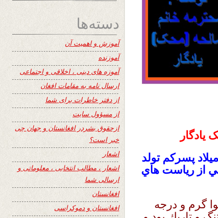
دسته‌ها
آموزش و اهمیت آن
آموزنده
آموزه های دینی ، اخلاقی و اجتماعی
ارسال نامه به مقامات افغان
از دفتر خاطرات برای شما
از مسؤول سایت
ازحقوق بشردر افغانستان و جهان چی
 یادگار
خبر است؟
اشعار
ميلاد پسركم تولد
اشعار ، مطالب انتخابی ، معلوماتی و
ي از رياست هاي
ارسالی شما
افغانستان
وا گرم و درجه
افغانستان و دموکراسی
نگ و تاريك بود و