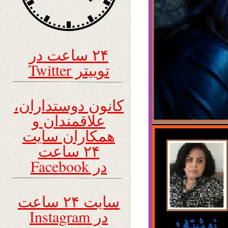
۲۴ ساعت در
توییتر Twitter
کانون دوستداران،
علاقمندان و
همکاران سایت
۲۴ ساعت
در Facebook
سایت ۲۴ ساعت
در Instagram