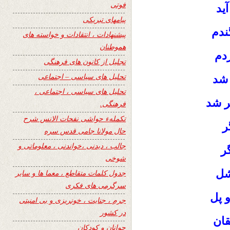
فوتی
ید
پیامهای تبریکی
ندم
پیشنهادات ، انتقادات و خواسته های
هموطنان
ردم
تجلیل از کانون های فرهنگی
تحلیل های سیاسی – اجتماعی
 شد
تحلیل های سیاسی ، اجتماعی ،
ر شد
فرهنگی.
تکملهء حواشی نفحات الانس شرح
ر
حال مولانا جامی قدس سره
جالب ، دیدنی ،خواندنی ، معلوماتی و
گر
شوخی
شل
جدول کلمات متقاطع ، معما ها و سایر
سرگرمی های فکری
و پل
جرم ، جنایت ، خونریزی و بی امنیتی
در کشور
قان
جوانان و کودکان