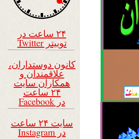
۲۴ ساعت در
توییتر Twitter
کانون دوستداران،
علاقمندان و
همکاران سایت
۲۴ ساعت
در Facebook
سایت ۲۴ ساعت
در Instagram