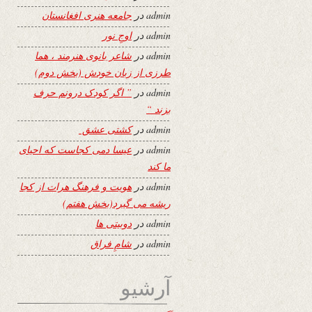
admin
در
جامعه هنری افغانستان
admin
در
اوجِ نور
admin
در
شاعر بانوی هنرمند ، هما
طرزی از زبان خودش (بخش دوم)
admin
در
” اگر کودک درونم حرف
بزند “
admin
در
کشتی عشق
admin
در
عیسا دمی کجاست که احیای
ما کند
admin
در
هویت و فرهنگ هرات از کجا
ریشه می گیرد(بخش هفتم)
admin
در
دوبیتی ها
admin
در
شامِ فراق
آرشیو