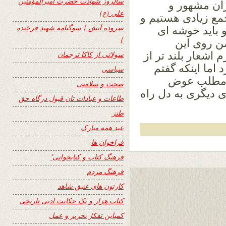
سالروز شهادت حضرت امیرالمؤمنین
ان مشهور و
علی (ع)
مع زیادی هستیم و
سروده آتش { سوگنامه شهید فرخنده
 باید خوشه ای
}
ن روی این
اشعار بلند تر از
سولاتی از کاکا ترجمان
اما اینکه گفتم
سیاسی
 مطلب عوض
صحت و سلامتی
 دیگری به دل راه
طاعات و عبادات تان قبول درگاه حق
طنز
عید همه مبارک
فراخوان ها
فرهنگ کتاب و کتابخوانی٬
فرهنگ مردم
کارتون های عتیق شاهد
کتاب هزار و یک حکایت ادبی تاریخی
کمپاین تفکرُ تحریر و عمل