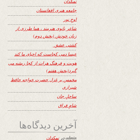
نمکدان
جامعه هنری افغانستان
اوجِ نور
شاعر بانوی هنرمند ، هما طرزی از
زبان خودش (بخش دوم)
کشتی عشق
عیسا دمی کجاست که احیای ما کند
هویت و فرهنگ هرات از کجا ریشه می
گیرد(بخش هفتم)
مخمس بر غزل حضرت خواجه حافظ
شیرازی
ساحلِ جان
شامِ فراق
آخرین دیدگاه‌ها
admin
در
نمکدان