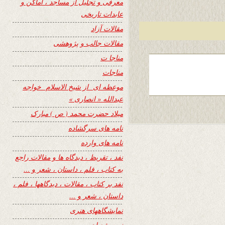
معرفی و تجلیل از مساجد ، اماکن و
عابدات تاریخی
مقالات آزاد
مقالات جالب و پژوهشی
مناجا ت
مناجات
موعظه ای از شیخ الاسلام خواجه
عبدالله « انصاری »
میلاد حضرت محمد ( ص ) مبارک
نامه های سرگشاده
نامه های وارده
نفد ، تقریظ ، دیدگاه ها و مقالات راجع
به کتاب ، فلم ، داستان ، شعر و …
نفد بر کتاب ، مقالات ، دیدگاهها ، فلم ،
داستان ، شعر و …
نمایشگاههای هنری
نیمه شعبان