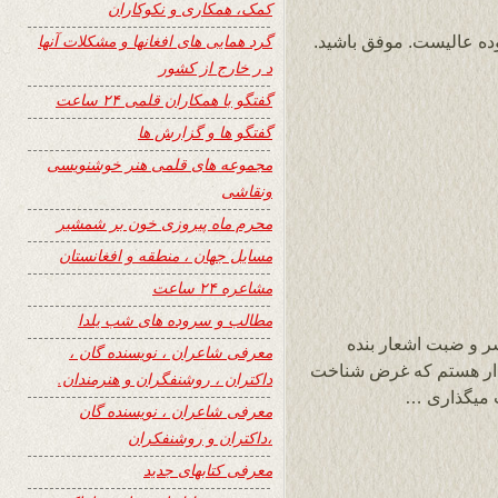
کمک، همکاری و نکوکاران
گرد همایی های افغانها و مشکلات آنها
ده عالیست. موفق باشید.
د ر خارج از کشور
گفتگو با همکاران قلمی ۲۴ ساعت
گفتگو ها و گزارش ها
مجموعه های قلمی هنر خوشنویسی
ونقاشی
محرم ماه پیروزی خون بر شمشیر
مسایل جهان ، منطقه و افغانستان
مشاعره ۲۴ ساعت
مطالب و سروده های شب یلدا
ر و ضبت اشعار بنده
معرفی شاعران ، نویسنده گان ،
دار هستم که غرض شناخت
داکتران ، روشنفگران و هنرمندان.
 میگذاری …
معرفی شاعران ، نویسنده گان
،داکتران و روشنفکران
معرفی کتابهای جدید