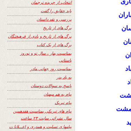
اری
انتخاب از جریده ترجمان
باید حقایق را گفت
اران
بررسی و نقد داستان
ان
برگ های از تاریخ
برگ های از تاریخ و یادی از فرهیختگان
ان
برگ های از یک کتاب
بمناسبت بهار ، سال نو و نوروز
ن
باستانی
د
بمناسبت روز جهانی مادر
به یاد پدر
د
پاسخ به سوالات دوستان
پیام به هم میهنان
گشت
پیام تبریک
رمشت
پیام های تبریکی بمناسبت هفدهمین
سال نشراتی سایت ۲۴ ساعت
د
پیامها ی تسلیت و همدری و اعـــلانا ت