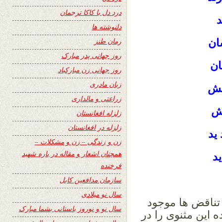
درد دل با کاکا ترجمان
د
دلنوشته ها
رمان طنز
ان
روز جهانی پدر مبارک
ان
روز جهانی زن مبارکباد
زبان مادری
یش
زراعتی و مالداری
یش
زلزله افغانستان
زلزله در افغانستان
ید
زن و زندگی – زن و مشکلات –
همچنان اشعار و مقاله در باره شهید
د
فرخنده
سازمان مدافعین کابل
سال نو میلادی
تناقض ها موجود
سال نو و نوروز باستانی بشما مبارک
 این مثنوی را در