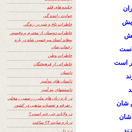
چکیده های قلم
ران
حوادث راننده گی
ویش
خاطرات تلخ و شیرین زندگی
خاطرات دوستان از محترم پروفیسور
یش
پوهاند استاد میرحسین شاه در باره
زحمات شان
 است
خاطرات وطن
ر است
خاطراتی از فرهیختگان
داستان
ند
داستان های پندآمیز
د
داستنتنهای پند آمیز
در باره زبان های ملی ، رسمی ، محلی
 شان
، تفرقه و تعصبات مذهبی در کشور
در ولایات چی خبر است ؟
شان
درباره سایت ۲۴ ساعت
ند
درد دل