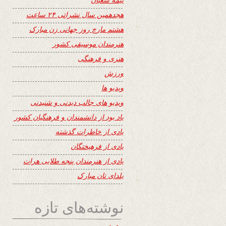
هجدهمین سال نشراتی ۲۴ ساعت
هشتم مارچ روز جهانی زن مبارک
هنرمندان موسیقی کشور
هنری و فرهنگی
ورزش
ویدیو ها
ویدیو های جالب دیدنی و شنیدنی
یاد بود از دانشمندان و فرهنگیان کشور
یادی از خاطرات گذشته
یادی از فرهیختگان
یادی از هنرمندان پنجه طلایی هرات
یلدای تان مبارک
نوشته‌های تازه