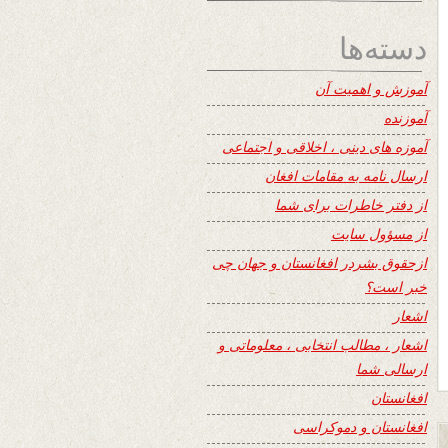
دسته‌ها
آموزش و اهمیت آن
آموزنده
آموزه های دینی ، اخلاقی و اجتماعی
ارسال نامه به مقامات افغان
از دفتر خاطرات برای شما
از مسؤول سایت
ازحقوق بشردر افغانستان و جهان چی
خبر است؟
اشعار
اشعار ، مطالب انتخابی ، معلوماتی و
ارسالی شما
افغانستان
افغانستان و دموکراسی