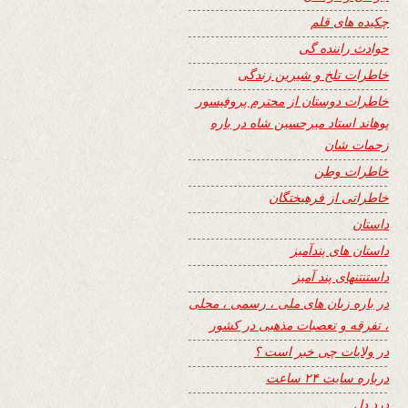
چکیده های قلم
حوادث راننده گی
خاطرات تلخ و شیرین زندگی
خاطرات دوستان از محترم پروفیسور
پوهاند استاد میرحسین شاه در باره
زحمات شان
خاطرات وطن
خاطراتی از فرهیختگان
داستان
داستان های پندآمیز
داستنتنهای پند آمیز
در باره زبان های ملی ، رسمی ، محلی
، تفرقه و تعصبات مذهبی در کشور
در ولایات چی خبر است ؟
درباره سایت ۲۴ ساعت
درد دل