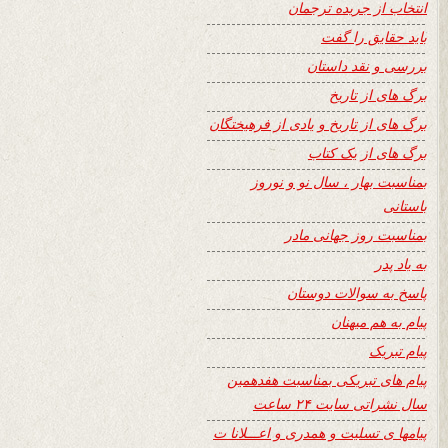
انتخاب از جریده ترجمان
باید حقایق را گفت
بررسی و نقد داستان
برگ های از تاریخ
برگ های از تاریخ و یادی از فرهیختگان
برگ های از یک کتاب
بمناسبت بهار ، سال نو و نوروز
باستانی
بمناسبت روز جهانی مادر
به یاد پدر
پاسخ به سوالات دوستان
پیام به هم میهنان
پیام تبریک
پیام های تبریکی بمناسبت هفدهمین
سال نشراتی سایت ۲۴ ساعت
پیامها ی تسلیت و همدری و اعـــلانا ت