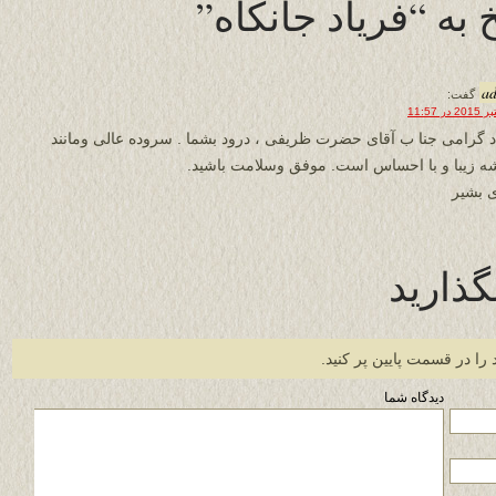
به “فریاد جانکاه”
a
گفت:
د گرامی جنا ب آقای حضرت ظریفی ، درود بشما . سروده عالی ومانند
ه زیبا و با احساس است. موفق وسلامت باشید.
 بشیر
گذارید
 را در قسمت پایین پر کنید.
دیدگاه شما