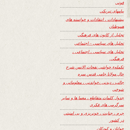
فوتی
پیامهای تبریکی
پیشنهادات ، انتقادات و خواسته های
هموطنان
تجلیل از کانون های فرهنگی
تحلیل های سیاسی – اجتماعی
تحلیل های سیاسی ، اجتماعی ،
فرهنگی.
تکملهء حواشی نفحات الانس شرح
حال مولانا جامی قدس سره
جالب ، دیدنی ،خواندنی ، معلوماتی و
شوخی
جدول کلمات متقاطع ، معما ها و سایر
سرگرمی های فکری
جرم ، جنایت ، خونریزی و بی امنیتی
در کشور
جوانان و کودکان