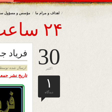
اهداف و مرام ما
مؤسس و مسؤول سا
۲۴ ساعت
30
فریاد جا
ارسال شده توسط admin د
اکتبر
تاریخ نشر جمعه هشتم 
۱
دیدگاه