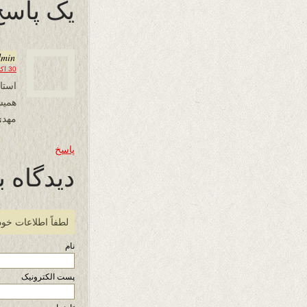
یک پاسخ 
dmin
30 اکتبر 2015 در 11:57
استا
همیش
مهدی
پاسخ
دیدگاه ب
لطفاً اطلاعات خود
نام
پست الکترونیک