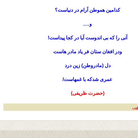
کدامین هموطن آرام در دنیاست؟
و….
آنی را که بی اندوست آیا در کجا پیداست!
ودر افغان ستان فر یاد مادر هاست
دل (مادروطن) زین درد
عمری شدکه با غمهاست/
(حضرت ظریفی)
فی