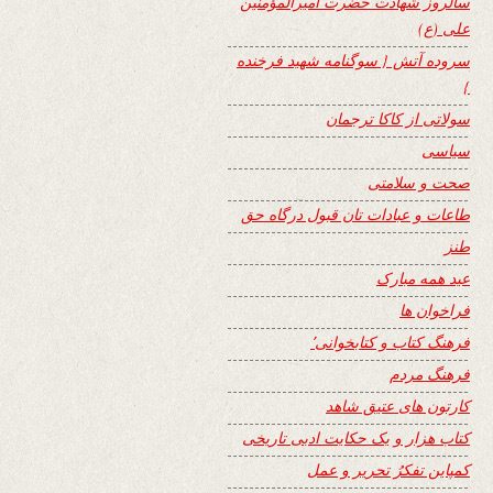
سالروز شهادت حضرت امیرالمؤمنین
علی (ع)
سروده آتش { سوگنامه شهید فرخنده
}
سولاتی از کاکا ترجمان
سیاسی
صحت و سلامتی
طاعات و عبادات تان قبول درگاه حق
طنز
عید همه مبارک
فراخوان ها
فرهنگ کتاب و کتابخوانی٬
فرهنگ مردم
کارتون های عتیق شاهد
کتاب هزار و یک حکایت ادبی تاریخی
کمپاین تفکرُ تحریر و عمل