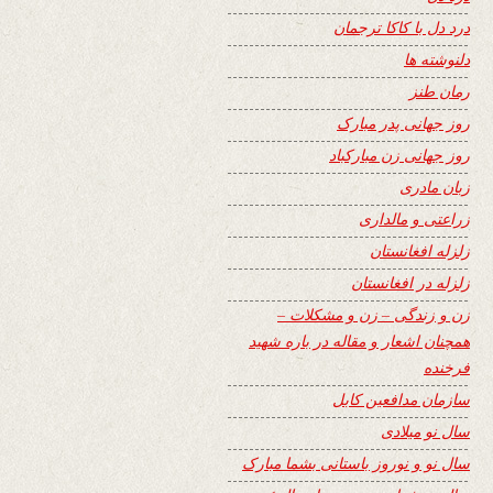
درد دل با کاکا ترجمان
دلنوشته ها
رمان طنز
روز جهانی پدر مبارک
روز جهانی زن مبارکباد
زبان مادری
زراعتی و مالداری
زلزله افغانستان
زلزله در افغانستان
زن و زندگی – زن و مشکلات –
همچنان اشعار و مقاله در باره شهید
فرخنده
سازمان مدافعین کابل
سال نو میلادی
سال نو و نوروز باستانی بشما مبارک