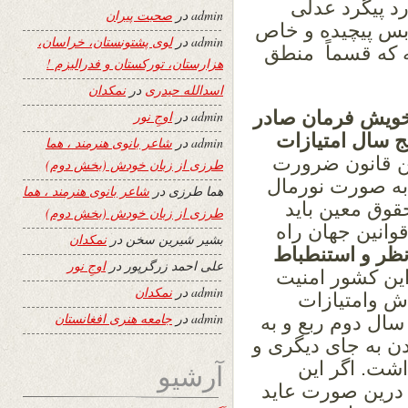
د پیگرد عدلی
admin
در
صحبت پیران
 بس پیچیده و خاص
admin
در
لوی پشتونستان، خراسان،
ه که قسماً منطق
هزارستان، تورکستان و فدرالیزم !
اسدالله حیدری
در
نمکدان
 خویش فرمان صادر
admin
در
اوجِ نور
نج سال امتیازات
admin
در
شاعر بانوی هنرمند ، هما
ین قانون ضرورت
طرزی از زبان خودش (بخش دوم)
به صورت نورمال
هما طرزی
در
شاعر بانوی هنرمند ، هما
وق معین باید
طرزی از زبان خودش (بخش دوم)
وانین جهان راه
بشیر شیرین سخن
در
نمکدان
نظر و استنطباط
علی احمد زرگرپور
در
اوجِ نور
 این کشور امنیت
admin
در
نمکدان
ش وامتیازات
admin
در
جامعه هنری افغانستان
ال دوم ربع و به
ن به جای دیگری و
شت. اگر این
آرشیو
درین صورت عاید