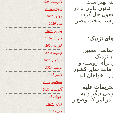
، بهتراست
آگوست 2026
انون دانان با در
جولای 2026
قول حل گردد.
ژوئن 2026
 راستا سخت مضر
می 2026
آوریل 2026
ای نزدیک:
مارس 2026
فوریه 2026
سابقـﮥ معیین
ژانویه 2026
ﮥ نزدیک
دسامبر 2025
ن برای روسیه و
نوامبر 2025
مانند سایر کشور
ا خواهان اند.
اکتبر 2025
سپتامبر 2025
حریمات علیه
آگوست 2025
مل دیگر و به
جولای 2025
در امریکا وضع و
ژوئن 2025
می 2025