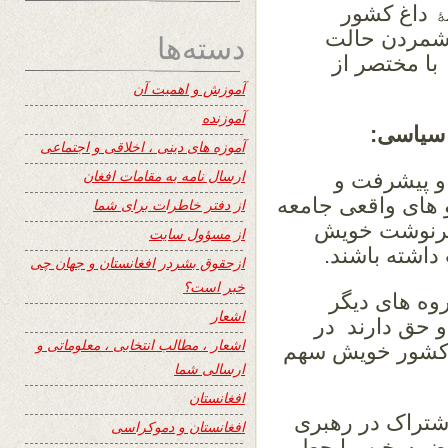
ﮥ داغ کشور
رشمردن حالت
دسته‌ها
ا مختصر از
آموزش و اهمیت آن
آموزنده
سیاسی:
آموزه های دینی ، اخلاقی و اجتماعی
ارسال نامه به مقامات افغان
و پیشرفت و
و های واقعی جامعه
از دفتر خاطرات برای شما
سرنوشت خویش
از مسؤول سایت
داشته باشند.
ازحقوق بشردر افغانستان و جهان چی
خبر است؟
ه های دیگر
اشعار
و حق دارند در
اشعار ، مطالب انتخابی ، معلوماتی و
 کشور خویش سهم
ارسالی شما
افغانستان
اشتراک در رهبری
افغانستان و دموکراسی
اقض سخن ما چطور