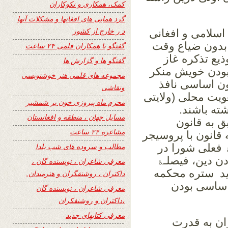
کمک، همکاری و نکوکاران
گرد همایی های افغانها و مشکلات آنها
د ر خارج از کشور
سلامی و افغانی
بدون ضیاع وقت
گفتگو با همکاران قلمی ۲۴ ساعت
یع تذکره غاز
گفتگو ها و گزارش ها
بودن خویش منکر
مجموعه های قلمی هنر خوشنویسی
ون اساسی نافذ
ونقاشی
ویت محلی (ولایتی
محرم ماه پیروزی خون بر شمشیر
شته باشند.
مسایل جهان ، منطقه و افغانستان
ق به قانون
مشاعره ۲۴ ساعت
قانون با پروسیجر
ﮥ فعلی شورا در
مطالب و سروده های شب یلدا
ن دین، فیصلـﮥ
معرفی شاعران ، نویسنده گان ،
اید ستره محکمه
داکتران ، روشنفگران و هنرمندان.
 اساسی بودن
معرفی شاعران ، نویسنده گان
،داکتران و روشنفکران
معرفی کتابهای جدید
ران به قدرت