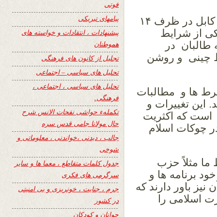
فوتی
پیامهای تبریکی
آمدیم به مطالبات دولت و جانب حاکمیت کابل در ظرف ۱۴
کی از شرایط
پیشنهادات ، انتقادات و خواسته های
 طالبان در
هموطنان
 چینی و روشن
تجلیل از کانون های فرهنگی
تحلیل های سیاسی – اجتماعی
تحلیل های سیاسی ، اجتماعی ،
شرط ها و مطالبات
فرهنگی.
 این تغییرات و
تکملهء حواشی نفحات الانس شرح
 است که اکثریت
حال مولانا جامی قدس سره
 چوکات اسلام
جالب ، دیدنی ،خواندنی ، معلوماتی و
شوخی
ا مثلاً حزب
جدول کلمات متقاطع ، معما ها و سایر
د برنامه ها و
سرگرمی های فکری
نیز باور دارند که
جرم ، جنایت ، خونریزی و بی امنیتی
ت اسلامی را
در کشور
جوانان و کودکان