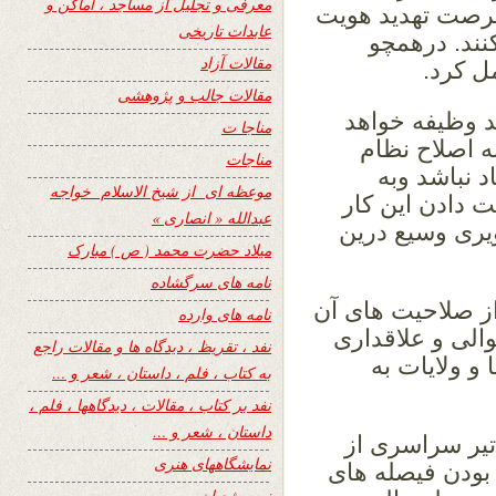
معرفی و تجلیل از مساجد ، اماکن و
رصت تهدید هویت
عابدات تاریخی
نند. درهمچو
مقالات آزاد
ل کرد.
مقالات جالب و پژوهشی
د وظیفه خواهد
مناجا ت
ه اصلاح نظام
مناجات
د نباشد وبه
موعظه ای از شیخ الاسلام خواجه
ت دادن این کار
عبدالله « انصاری »
یری وسیع درین
میلاد حضرت محمد ( ص ) مبارک
نامه های سرگشاده
ز صلاحیت های آن
نامه های وارده
والی و علاقداری
نفد ، تقریظ ، دیدگاه ها و مقالات راجع
و ولایات به
به کتاب ، فلم ، داستان ، شعر و …
نفد بر کتاب ، مقالات ، دیدگاهها ، فلم ،
داستان ، شعر و …
تیر سراسری از
نمایشگاههای هنری
 بودن فیصله های
نیمه شعبان