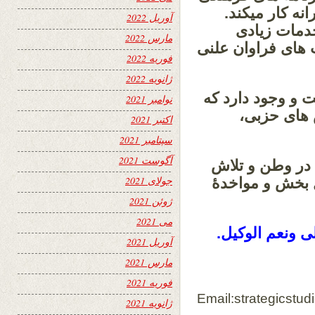
ه کار میکند.
آوریل 2022
دمات زیادی
مارس 2022
 های فراوان علنی
فوریه 2022
ژانویه 2022
و وجود دارد که
نوامبر 2021
 های حزبی،
اکتبر 2021
سپتامبر 2021
آگوست 2021
در وطن و تلاش
جولای 2021
ل بخش و مواخدۀ
ژوئن 2021
می 2021
ولی ونعم الوکیل.
آوریل 2021
مارس 2021
فوریه 2021
Email:strategicst
ژانویه 2021