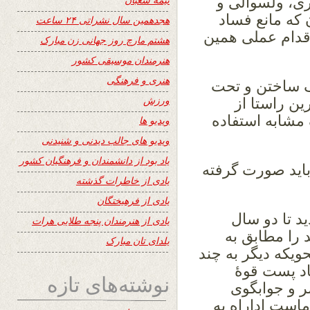
ری، ولسوالی و
ن که مانع فساد
هجدهمین سال نشراتی ۲۴ ساعت
قدام عملی همین
هشتم مارچ روز جهانی زن مبارک
هنرمندان موسیقی کشور
هنری و فرهنگی
اف ساختن و تحت
ورزش
ن راستا از
مشابه استفاده
ویدیو ها
ویدیو های جالب دیدنی و شنیدنی
یاد بود از دانشمندان و فرهنگیان کشور
باید صورت گرفته
یادی از خاطرات گذشته
یادی از فرهیختگان
د تا دو سال
یادی از هنرمندان پنجه طلایی هرات
 را مطابق به
یلدای تان مبارک
ویکه دیگر به چند
اد پست قوۀ
نوشته‌های تازه
 و جوابگوی
است اداراه به