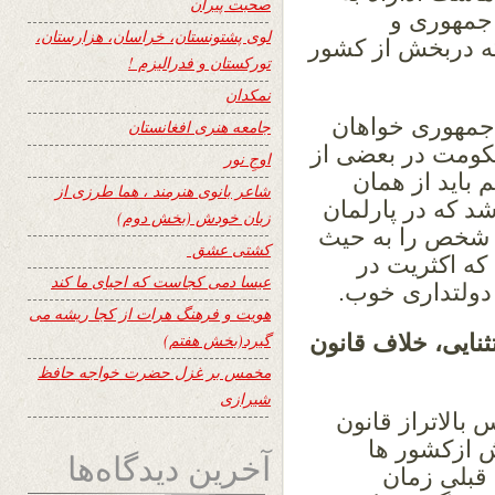
صحبت پیران
جمهوری و
لوی پشتونستان، خراسان، هزارستان،
ه دربخش از کشور
تورکستان و فدرالیزم !
نمکدان
 جمهوری خواهان
جامعه هنری افغانستان
کومت در بعضی از
اوجِ نور
باید از همان
شاعر بانوی هنرمند ، هما طرزی از
د که در پارلمان
زبان خودش (بخش دوم)
ن شخص را به حیث
کشتی عشق
ه اکثریت در
عیسا دمی کجاست که احیای ما کند
 دولتداری خوب.
هویت و فرهنگ هرات از کجا ریشه می
نایی، خلاف قانون
گیرد(بخش هفتم)
مخمس بر غزل حضرت خواجه حافظ
شیرازی
بالاتراز قانون
ش ازکشور ها
آخرین دیدگاه‌ها
قبلی زمان