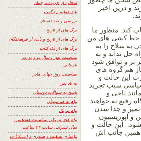
انتخاب از جریده ترجمان
د و درین اخیر
باید حقایق را گفت
د.
بررسی و نقد داستان
ب کند. منظور ما
برگ های از تاریخ
از خط کشی های من
برگ های از تاریخ و یادی از فرهیختگان
 به سلاح را به
برگ های از یک کتاب
حل نداند و به
بمناسبت بهار ، سال نو و نوروز
رابر و توافق شود
باستانی
ز هم گروه های
بمناسبت روز جهانی مادر
رت این حالت و
به یاد پدر
یاسی سبب تجرید
نند ناجی و
پاسخ به سوالات دوستان
 رفیع نه خواهند
پیام به هم میهنان
تمیز و جدا شدن
پیام تبریک
 و اپوزیسیون
پیام های تبریکی بمناسبت هفدهمین
ود. این حالت و
سال نشراتی سایت ۲۴ ساعت
 همین جانب اش
پیامها ی تسلیت و همدری و اعـــلانا ت