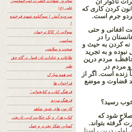
ات ناگوار آن
سالروز شهادت حضرت امیرالمؤمنین
علی (ع)
نون کردن کاری که
هردو جرم است.
سروده آتش { سوگنامه شهید فرخنده
}
 افغانی و حتی
سولاتی از کاکا ترجمان
انستان را در
سیاسی
 نه کردن به حیث و
صحت و سلامتی
نبوده و به تجرید
طاعات و عبادات تان قبول درگاه حق
افظـﮥ مردم درین
و مردم در
طنز
 زنده است. اگر از
عید همه مبارک
د قضاوت و موضع
فراخوان ها
فرهنگ کتاب و کتابخوانی٬
فرهنگ مردم
خوب رسید؟
کارتون های عتیق شاهد
صلاح شود که
کتاب هزار و یک حکایت ادبی تاریخی
 گرفته بتواند.
کمپاین تفکرُ تحریر و عمل
اولی درین راستا