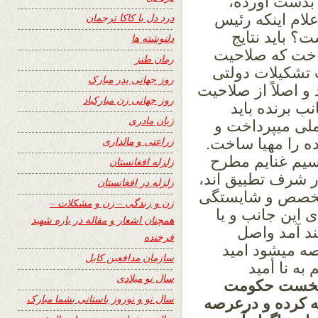
بدست آورده،
لام اینکه رئیس
درد دل با کاکا ترجمان
 باید نتایج
دلنوشته ها
داخت که صلاحیت
رمان طنز
ت تشکیلات دولتی
روز جهانی پدر مبارک
 اصلاً از صلاحیت
روز جهانی زن مبارکباد
نب برنده باید
زبان مادری
لی میپرداخت و
زراعتی و مالداری
 را مهیا ساخت.
سیم غنایم مطرح
زلزله افغانستان
ر شرف تطبیق اند،
زلزله در افغانستان
 تخصص و شایستگی
زن و زندگی – زن و مشکلات –
ی این جانب و یا
همچنان اشعار و مقاله در باره شهید
ند آمد واصل
فرخنده
ه میشود امید
سازمان مدافعین کابل
ه نا أمید
سال نو میلادی
ز نخست حکومت
سال نو و نوروز باستانی بشما مبارک
ه کرده و درعرصه