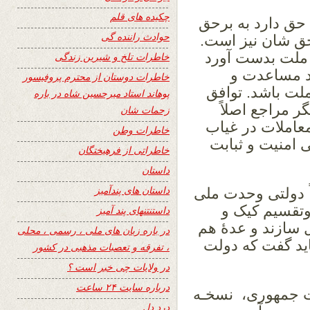
چکیده های قلم
حق دارد به برحق
حوادث راننده گی
حق شان نیز است.
 ملت بدست آورد
خاطرات تلخ و شیرین زندگی
د مساعدت و
خاطرات دوستان از محترم پروفیسور
ملت باشد. توافق
پوهاند استاد میرحسین شاه در باره
گر مراجع اصلاً
زحمات شان
معاملات در غیاب
خاطرات وطن
 امنیت و ثبابت
خاطراتی از فرهیختگان
داستان
داستان های پندآمیز
ً دولتی وحدت ملی
 وتقسیم کیک و
داستنتنهای پند آمیز
ل سازند و عدۀ هم
در باره زبان های ملی ، رسمی ، محلی
باید گفت که دولت
، تفرقه و تعصبات مذهبی در کشور
در ولایات چی خبر است ؟
درباره سایت ۲۴ ساعت
یاست جمهوری، نسخـه
درد دل