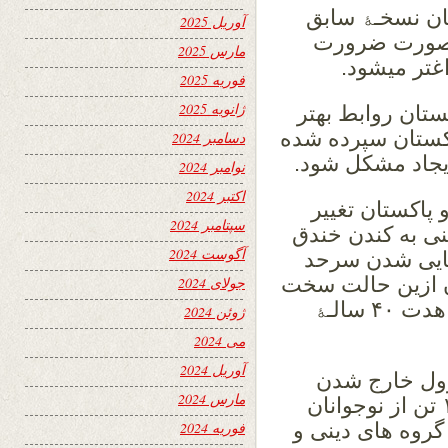
ان نسخـﮥ سابق
آوریل 2025
درصورت ضرورت
مارس 2025
اغتر میشود.
فوریه 2025
ژانویه 2025
ستان روابط بهتر
اکستان سپرده شده
دسامبر 2024
ایجاد مشکل شود.
نوامبر 2024
اکتبر 2024
پاکستان تغییر
سپتامبر 2024
نی به کندن خندق
آگوست 2024
نهایی شدن سرحد
ان ازین حالت سخت
جولای 2024
خوش به نظر میرسد و آنرا دست آورد مجاهدت ۴۰ سالـﮥ
ژوئن 2024
می 2024
آوریل 2024
رول خارج شدن
مارس 2024
افراطیون از جمله کشته شدن بیش از ۱۵۰ تن از نوجوانان
گروه های دینی و
فوریه 2024