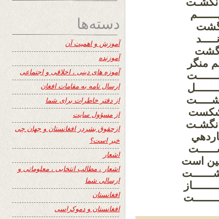
رانگشـت
ـــــم
دسته‌ها
نگشت
ــــد
آموزش و اهمیت آن
نگشت
آموزنده
م منگر
آموزه های دینی ، اخلاقی و اجتماعی
ـــــت
ارسال نامه به مقامات افغان
ـــــل
شـــــت
از دفتر خاطرات برای شما
بشکست
از مسؤول سایت
رانگشـت
ازحقوق بشردر افغانستان و جهان چی
اردهي
خبر است؟
ــــــت
اشعار
گین است
اشعار ، مطالب انتخابی ، معلوماتی و
ـــــــت
ارسالی شما
ــــــاز
افغانستان
ــــــت
افغانستان و دموکراسی