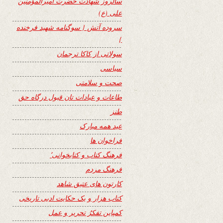
سالروز شهادت حضرت امیرالمؤمنین
علی (ع)
سروده آتش { سوگنامه شهید فرخنده
}
سولاتی از کاکا ترجمان
سیاسی
صحت و سلامتی
طاعات و عبادات تان قبول درگاه حق
طنز
عید همه مبارک
فراخوان ها
فرهنگ کتاب و کتابخوانی٬
فرهنگ مردم
کارتون های عتیق شاهد
کتاب هزار و یک حکایت ادبی تاریخی
کمپاین تفکرُ تحریر و عمل