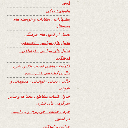
فوتی
پیامهای تبریکی
پیشنهادات ، انتقادات و خواسته های
هموطنان
تجلیل از کانون های فرهنگی
تحلیل های سیاسی – اجتماعی
تحلیل های سیاسی ، اجتماعی ،
فرهنگی.
تکملهء حواشی نفحات الانس شرح
حال مولانا جامی قدس سره
جالب ، دیدنی ،خواندنی ، معلوماتی و
شوخی
جدول کلمات متقاطع ، معما ها و سایر
سرگرمی های فکری
جرم ، جنایت ، خونریزی و بی امنیتی
در کشور
جوانان و کودکان