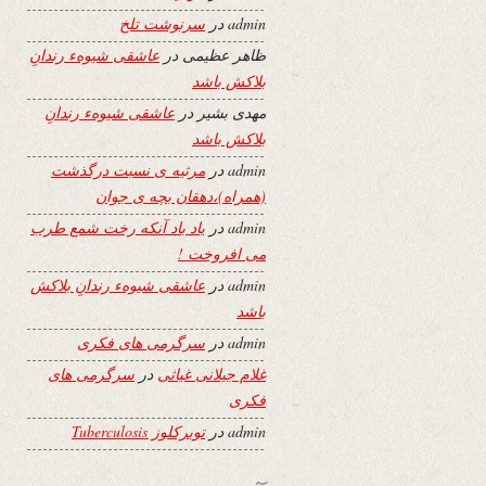
admin
در
سرنوشت تلخ
ظاهر عظیمی
در
عاشقی شیوهء رندانِ
بلاکش باشد
مهدی بشیر
در
عاشقی شیوهء رندانِ
بلاکش باشد
admin
در
مرثیه ی نسبت درگذشت
(همراه)،دهقان بچه ی جوان
admin
در
یاد باد آنکه رخت شمع طرب
می افروخت !
admin
در
عاشقی شیوهء رندانِ بلاکش
باشد
admin
در
سرگرمی های فکری
غلام جیلانی غیاثی
در
سرگرمی های
فکری
admin
در
توبرکلوز Tuberculosis