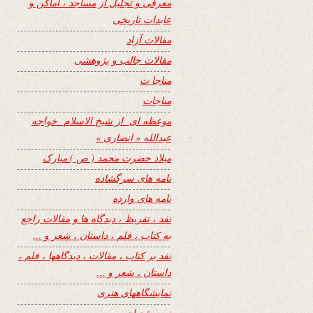
معرفی و تجلیل از مساجد ، اماکن و
عابدات تاریخی
مقالات آزاد
مقالات جالب و پژوهشی
مناجا ت
مناجات
موعظه ای از شیخ الاسلام خواجه
عبدالله « انصاری »
میلاد حضرت محمد ( ص ) مبارک
نامه های سرگشاده
نامه های وارده
نفد ، تقریظ ، دیدگاه ها و مقالات راجع
به کتاب ، فلم ، داستان ، شعر و …
نفد بر کتاب ، مقالات ، دیدگاهها ، فلم ،
داستان ، شعر و …
نمایشگاههای هنری
نیمه شعبان