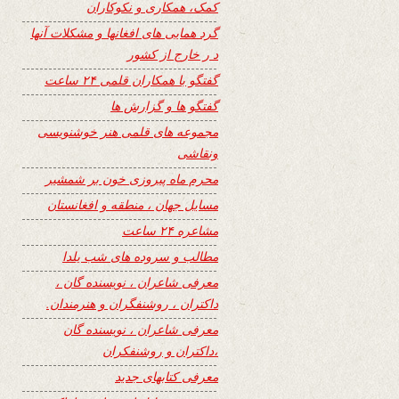
کمک، همکاری و نکوکاران
گرد همایی های افغانها و مشکلات آنها
د ر خارج از کشور
گفتگو با همکاران قلمی ۲۴ ساعت
گفتگو ها و گزارش ها
مجموعه های قلمی هنر خوشنویسی
ونقاشی
محرم ماه پیروزی خون بر شمشیر
مسایل جهان ، منطقه و افغانستان
مشاعره ۲۴ ساعت
مطالب و سروده های شب یلدا
معرفی شاعران ، نویسنده گان ،
داکتران ، روشنفگران و هنرمندان.
معرفی شاعران ، نویسنده گان
،داکتران و روشنفکران
معرفی کتابهای جدید