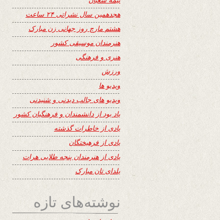
هجدهمین سال نشراتی ۲۴ ساعت
هشتم مارچ روز جهانی زن مبارک
هنرمندان موسیقی کشور
هنری و فرهنگی
ورزش
ویدیو ها
ویدیو های جالب دیدنی و شنیدنی
یاد بود از دانشمندان و فرهنگیان کشور
یادی از خاطرات گذشته
یادی از فرهیختگان
یادی از هنرمندان پنجه طلایی هرات
یلدای تان مبارک
نوشته‌های تازه