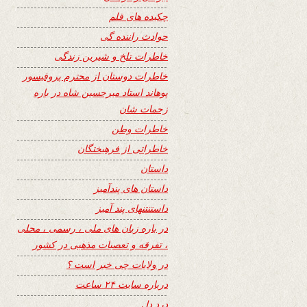
چکیده های قلم
حوادث راننده گی
خاطرات تلخ و شیرین زندگی
خاطرات دوستان از محترم پروفیسور
پوهاند استاد میرحسین شاه در باره
زحمات شان
خاطرات وطن
خاطراتی از فرهیختگان
داستان
داستان های پندآمیز
داستنتنهای پند آمیز
در باره زبان های ملی ، رسمی ، محلی
، تفرقه و تعصبات مذهبی در کشور
در ولایات چی خبر است ؟
درباره سایت ۲۴ ساعت
درد دل