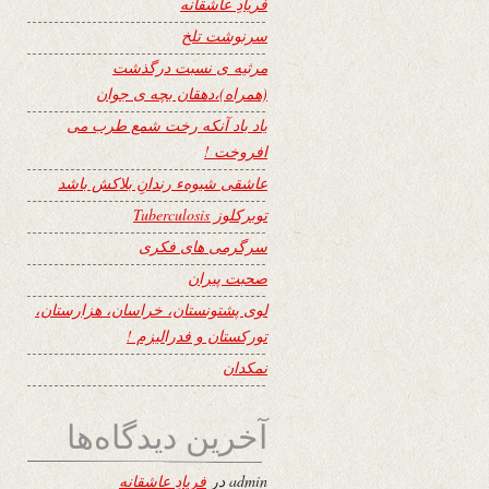
فریادِ عاشقانه
سرنوشت تلخ
مرثیه ی نسبت درگذشت
(همراه)،دهقان بچه ی جوان
یاد باد آنکه رخت شمع طرب می
افروخت !
عاشقی شیوهء رندانِ بلاکش باشد
توبرکلوز Tuberculosis
سرگرمی های فکری
صحبت پیران
لوی پشتونستان، خراسان، هزارستان،
تورکستان و فدرالیزم !
نمکدان
آخرین دیدگاه‌ها
admin
در
فریادِ عاشقانه