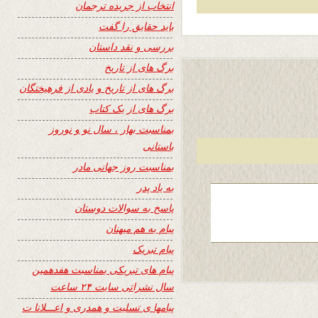
انتخاب از جریده ترجمان
باید حقایق را گفت
بررسی و نقد داستان
برگ های از تاریخ
برگ های از تاریخ و یادی از فرهیختگان
برگ های از یک کتاب
بمناسبت بهار ، سال نو و نوروز
باستانی
بمناسبت روز جهانی مادر
به یاد پدر
پاسخ به سوالات دوستان
پیام به هم میهنان
پیام تبریک
پیام های تبریکی بمناسبت هفدهمین
سال نشراتی سایت ۲۴ ساعت
پیامها ی تسلیت و همدری و اعـــلانا ت