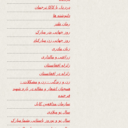
درد دل با کاکا ترجمان
دلنوشته ها
رمان طنز
روز جهانی پدر مبارک
روز جهانی زن مبارکباد
زبان مادری
زراعتی و مالداری
زلزله افغانستان
زلزله در افغانستان
زن و زندگی – زن و مشکلات –
همچنان اشعار و مقاله در باره شهید
فرخنده
سازمان مدافعین کابل
سال نو میلادی
سال نو و نوروز باستانی بشما مبارک