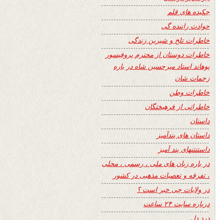
چکیده های قلم
حوادث راننده گی
خاطرات تلخ و شیرین زندگی
خاطرات دوستان از محترم پروفیسور
پوهاند استاد میرحسین شاه در باره
زحمات شان
خاطرات وطن
خاطراتی از فرهیختگان
داستان
داستان های پندآمیز
داستنتنهای پند آمیز
در باره زبان های ملی ، رسمی ، محلی
، تفرقه و تعصبات مذهبی در کشور
در ولایات چی خبر است ؟
درباره سایت ۲۴ ساعت
درد دل