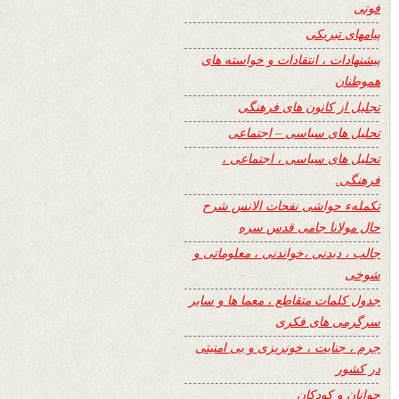
فوتی
پیامهای تبریکی
پیشنهادات ، انتقادات و خواسته های
هموطنان
تجلیل از کانون های فرهنگی
تحلیل های سیاسی – اجتماعی
تحلیل های سیاسی ، اجتماعی ،
فرهنگی.
تکملهء حواشی نفحات الانس شرح
حال مولانا جامی قدس سره
جالب ، دیدنی ،خواندنی ، معلوماتی و
شوخی
جدول کلمات متقاطع ، معما ها و سایر
سرگرمی های فکری
جرم ، جنایت ، خونریزی و بی امنیتی
در کشور
جوانان و کودکان