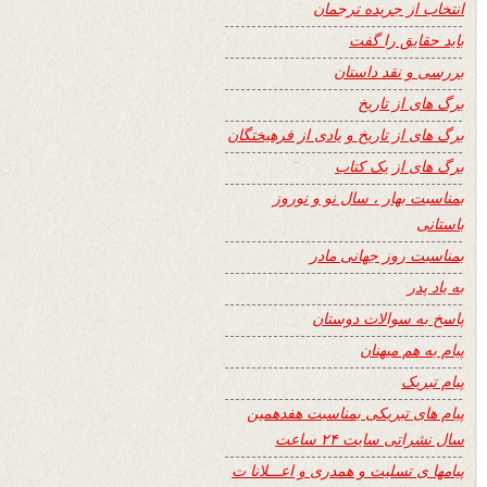
انتخاب از جریده ترجمان
باید حقایق را گفت
بررسی و نقد داستان
برگ های از تاریخ
برگ های از تاریخ و یادی از فرهیختگان
برگ های از یک کتاب
بمناسبت بهار ، سال نو و نوروز
باستانی
بمناسبت روز جهانی مادر
به یاد پدر
پاسخ به سوالات دوستان
پیام به هم میهنان
پیام تبریک
پیام های تبریکی بمناسبت هفدهمین
سال نشراتی سایت ۲۴ ساعت
پیامها ی تسلیت و همدری و اعـــلانا ت