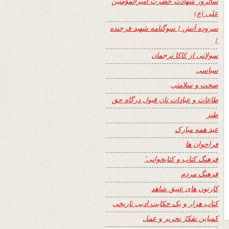
سالروز شهادت حضرت امیرالمؤمنین
علی (ع)
سروده آتش { سوگنامه شهید فرخنده
}
سولاتی از کاکا ترجمان
سیاسی
صحت و سلامتی
طاعات و عبادات تان قبول درگاه حق
طنز
عید همه مبارک
فراخوان ها
فرهنگ کتاب و کتابخوانی٬
فرهنگ مردم
کارتون های عتیق شاهد
کتاب هزار و یک حکایت ادبی تاریخی
کمپاین تفکرُ تحریر و عمل