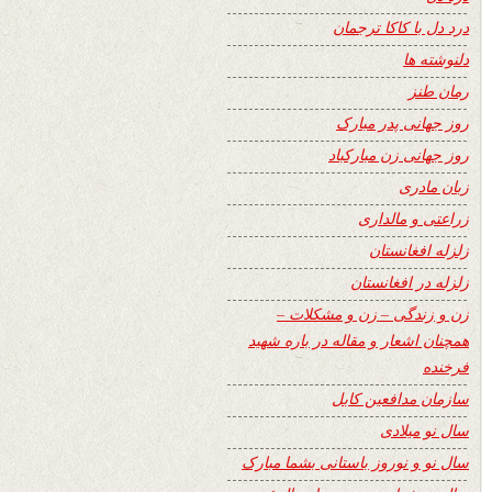
درد دل با کاکا ترجمان
دلنوشته ها
رمان طنز
روز جهانی پدر مبارک
روز جهانی زن مبارکباد
زبان مادری
زراعتی و مالداری
زلزله افغانستان
زلزله در افغانستان
زن و زندگی – زن و مشکلات –
همچنان اشعار و مقاله در باره شهید
فرخنده
سازمان مدافعین کابل
سال نو میلادی
سال نو و نوروز باستانی بشما مبارک