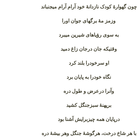
چون گهوارهٔ کودک نازدانهٔ خود آرام آرام میجنباند
وزمز مهٔ برگهای جوان اورا
به سوی رؤیاهای شیرین میبرد
وقتیکه جان درجان زاغ دمید
او سرخودرا بلند کرد
نگاه خودرا به پایان برد
وآنرا درعرض و طول دره
برپهنهٔ سبزجنگل کشید
درپایان همه چیزبرایش آشنا بود
با هر شاخ درخت، هرگوشهٔ جنگل وهر بیشهٔ دره