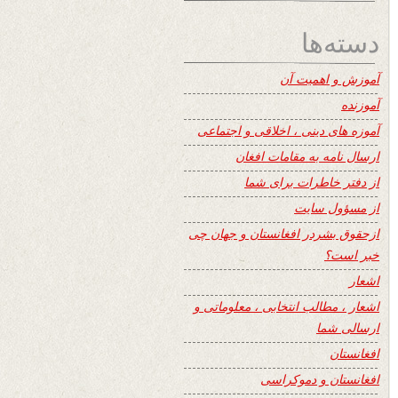
دسته‌ها
آموزش و اهمیت آن
آموزنده
آموزه های دینی ، اخلاقی و اجتماعی
ارسال نامه به مقامات افغان
از دفتر خاطرات برای شما
از مسؤول سایت
ازحقوق بشردر افغانستان و جهان چی
خبر است؟
اشعار
اشعار ، مطالب انتخابی ، معلوماتی و
ارسالی شما
افغانستان
افغانستان و دموکراسی