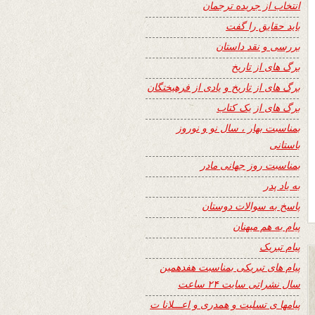
انتخاب از جریده ترجمان
باید حقایق را گفت
بررسی و نقد داستان
برگ های از تاریخ
برگ های از تاریخ و یادی از فرهیختگان
برگ های از یک کتاب
بمناسبت بهار ، سال نو و نوروز
باستانی
بمناسبت روز جهانی مادر
به یاد پدر
پاسخ به سوالات دوستان
پیام به هم میهنان
پیام تبریک
پیام های تبریکی بمناسبت هفدهمین
سال نشراتی سایت ۲۴ ساعت
پیامها ی تسلیت و همدری و اعـــلانا ت