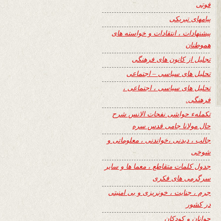
فوتی
پیامهای تبریکی
پیشنهادات ، انتقادات و خواسته های
هموطنان
تجلیل از کانون های فرهنگی
تحلیل های سیاسی – اجتماعی
تحلیل های سیاسی ، اجتماعی ،
فرهنگی.
تکملهء حواشی نفحات الانس شرح
حال مولانا جامی قدس سره
جالب ، دیدنی ،خواندنی ، معلوماتی و
شوخی
جدول کلمات متقاطع ، معما ها و سایر
سرگرمی های فکری
جرم ، جنایت ، خونریزی و بی امنیتی
در کشور
جوانان و کودکان