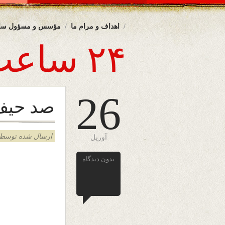
اهداف و مرام ما
مؤسس و مسؤول سا
۲۴ ساعت
26
صد حیف
ارسال شده توسط admin د
آوریل
بدون دیدگاه