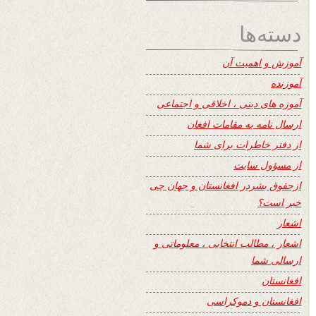
دسته‌ها
آموزش و اهمیت آن
آموزنده
آموزه های دینی ، اخلاقی و اجتماعی
ارسال نامه به مقامات افغان
از دفتر خاطرات برای شما
از مسؤول سایت
ازحقوق بشردر افغانستان و جهان چی
خبر است؟
اشعار
اشعار ، مطالب انتخابی ، معلوماتی و
ارسالی شما
افغانستان
افغانستان و دموکراسی