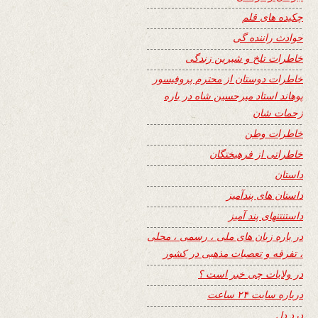
چکیده های قلم
حوادث راننده گی
خاطرات تلخ و شیرین زندگی
خاطرات دوستان از محترم پروفیسور
پوهاند استاد میرحسین شاه در باره
زحمات شان
خاطرات وطن
خاطراتی از فرهیختگان
داستان
داستان های پندآمیز
داستنتنهای پند آمیز
در باره زبان های ملی ، رسمی ، محلی
، تفرقه و تعصبات مذهبی در کشور
در ولایات چی خبر است ؟
درباره سایت ۲۴ ساعت
درد دل