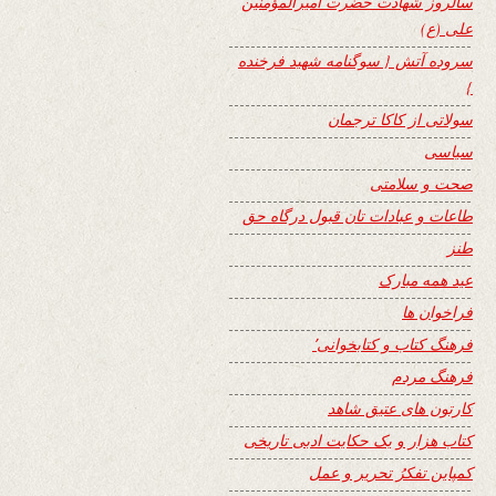
سالروز شهادت حضرت امیرالمؤمنین
علی (ع)
سروده آتش { سوگنامه شهید فرخنده
}
سولاتی از کاکا ترجمان
سیاسی
صحت و سلامتی
طاعات و عبادات تان قبول درگاه حق
طنز
عید همه مبارک
فراخوان ها
فرهنگ کتاب و کتابخوانی٬
فرهنگ مردم
کارتون های عتیق شاهد
کتاب هزار و یک حکایت ادبی تاریخی
کمپاین تفکرُ تحریر و عمل