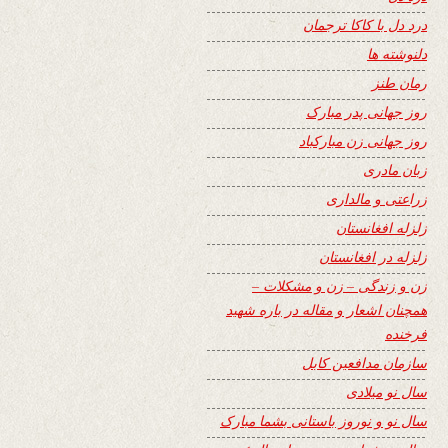
درد دل با کاکا ترجمان
دلنوشته ها
رمان طنز
روز جهانی پدر مبارک
روز جهانی زن مبارکباد
زبان مادری
زراعتی و مالداری
زلزله افغانستان
زلزله در افغانستان
زن و زندگی – زن و مشکلات –
همچنان اشعار و مقاله در باره شهید
فرخنده
سازمان مدافعین کابل
سال نو میلادی
سال نو و نوروز باستانی بشما مبارک