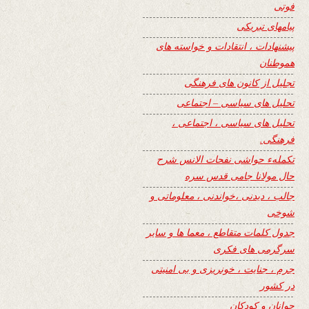
فوتی
پیامهای تبریکی
پیشنهادات ، انتقادات و خواسته های
هموطنان
تجلیل از کانون های فرهنگی
تحلیل های سیاسی – اجتماعی
تحلیل های سیاسی ، اجتماعی ،
فرهنگی.
تکملهء حواشی نفحات الانس شرح
حال مولانا جامی قدس سره
جالب ، دیدنی ،خواندنی ، معلوماتی و
شوخی
جدول کلمات متقاطع ، معما ها و سایر
سرگرمی های فکری
جرم ، جنایت ، خونریزی و بی امنیتی
در کشور
جوانان و کودکان