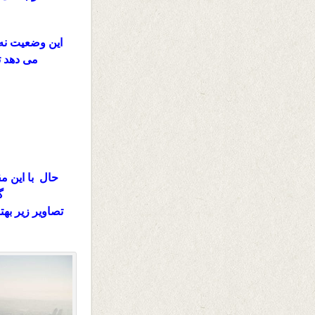
این وضعیت نه 
می دهد ت
حال با این مق
گ
تصاویر زیر به