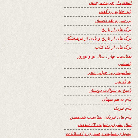
انتخاب از جریده ترجمان
باید حقایق را گفت
بررسی و نقد داستان
برگ های از تاریخ
برگ های از تاریخ و یادی از فرهیختگان
برگ های از یک کتاب
بمناسبت بهار ، سال نو و نوروز
باستانی
بمناسبت روز جهانی مادر
به یاد پدر
پاسخ به سوالات دوستان
پیام به هم میهنان
پیام تبریک
پیام های تبریکی بمناسبت هفدهمین
سال نشراتی سایت ۲۴ ساعت
پیامها ی تسلیت و همدری و اعـــلانا ت