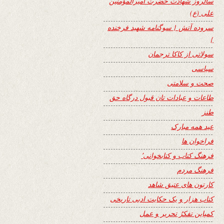
سالروز شهادت حضرت امیرالمؤمنین
علی (ع)
سروده آتش { سوگنامه شهید فرخنده
}
سولاتی از کاکا ترجمان
سیاسی
صحت و سلامتی
طاعات و عبادات تان قبول درگاه حق
طنز
عید همه مبارک
فراخوان ها
فرهنگ کتاب و کتابخوانی٬
فرهنگ مردم
کارتون های عتیق شاهد
کتاب هزار و یک حکایت ادبی تاریخی
کمپاین تفکرُ تحریر و عمل