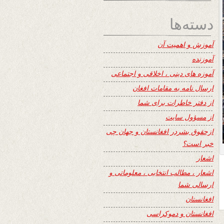
دسته‌ها
آموزش و اهمیت آن
آموزنده
آموزه های دینی ، اخلاقی و اجتماعی
ارسال نامه به مقامات افغان
از دفتر خاطرات برای شما
از مسؤول سایت
ازحقوق بشردر افغانستان و جهان چی
خبر است؟
اشعار
اشعار ، مطالب انتخابی ، معلوماتی و
ارسالی شما
افغانستان
افغانستان و دموکراسی