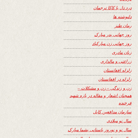
درد دل با کاکا ترجمان
دلنوشته ها
رمان طنز
روز جهانی پدر مبارک
روز جهانی زن مبارکباد
زبان مادری
زراعتی و مالداری
زلزله افغانستان
زلزله در افغانستان
زن و زندگی – زن و مشکلات –
همچنان اشعار و مقاله در باره شهید
فرخنده
سازمان مدافعین کابل
سال نو میلادی
سال نو و نوروز باستانی بشما مبارک