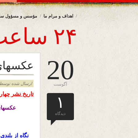
اهداف و مرام ما
مؤسس و مسؤول سا
۲۴ ساعت
20
عکسهای 
ارسال شده توسط admin د
آگوست
تاریخ نشر چهارشنبه ۲۰ آگست 
۱
عکسهای 
دیدگاه
نگاه از بلند