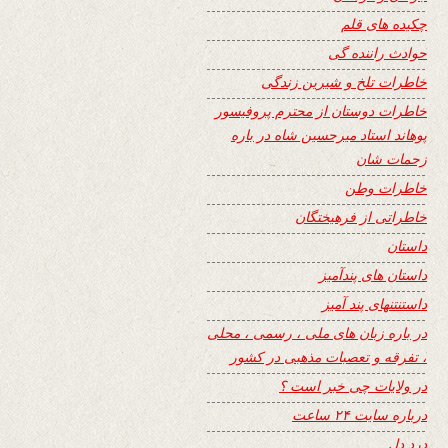
چکیده های قلم
حوادث راننده گی
خاطرات تلخ و شیرین زندگی
خاطرات دوستان از محترم پروفیسور
پوهاند استاد میرحسین شاه در باره
زحمات شان
خاطرات وطن
خاطراتی از فرهیختگان
داستان
داستان های پندآمیز
داستنتنهای پند آمیز
در باره زبان های ملی ، رسمی ، محلی
، تفرقه و تعصبات مذهبی در کشور
در ولایات چی خبر است ؟
درباره سایت ۲۴ ساعت
درد دل