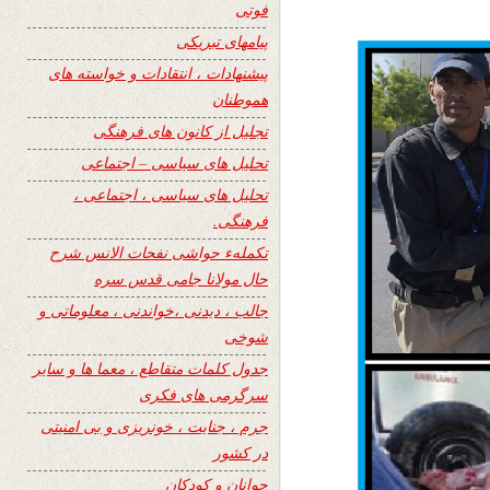
فوتی
پیامهای تبریکی
پیشنهادات ، انتقادات و خواسته های
هموطنان
تجلیل از کانون های فرهنگی
تحلیل های سیاسی – اجتماعی
تحلیل های سیاسی ، اجتماعی ،
فرهنگی.
تکملهء حواشی نفحات الانس شرح
حال مولانا جامی قدس سره
جالب ، دیدنی ،خواندنی ، معلوماتی و
شوخی
جدول کلمات متقاطع ، معما ها و سایر
سرگرمی های فکری
جرم ، جنایت ، خونریزی و بی امنیتی
در کشور
جوانان و کودکان