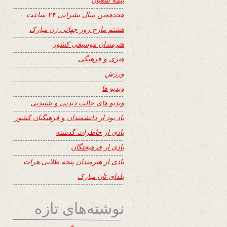
هجدهمین سال نشراتی ۲۴ ساعت
هشتم مارچ روز جهانی زن مبارک
هنرمندان موسیقی کشور
هنری و فرهنگی
ورزش
ویدیو ها
ویدیو های جالب دیدنی و شنیدنی
یاد بود از دانشمندان و فرهنگیان کشور
یادی از خاطرات گذشته
یادی از فرهیختگان
یادی از هنرمندان پنجه طلایی هرات
یلدای تان مبارک
نوشته‌های تازه