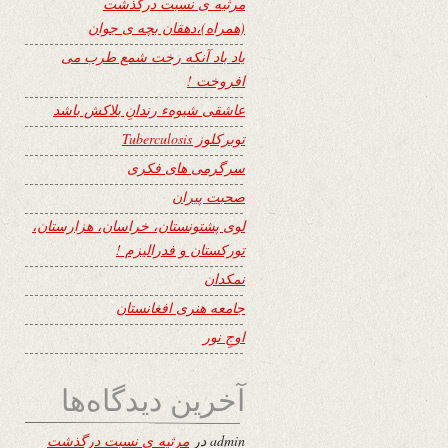
مرثیه ی نسبت درگذشت
(همراه)،دهقان بچه ی جوان
یاد باد آنکه رخت شمع طرب می
افروخت !
عاشقی شیوهء رندانِ بلاکش باشد
توبرکلوز Tuberculosis
سرگرمی های فکری
صحبت پیران
لوی پشتونستان، خراسان، هزارستان،
تورکستان و فدرالیزم !
نمکدان
جامعه هنری افغانستان
اوجِ نور
آخرین دیدگاه‌ها
admin
در
مرثیه ی نسبت درگذشت