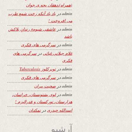
(همراه)،دهقان بچه ی جوان
admin
در
یاد باد آنکه رخت شمع طرب
می افروخت !
admin
در
عاشقی شیوهء رندانِ بلاکش
باشد
admin
در
سرگرمی های فکری
غلام جیلانی غیاثی
در
سرگرمی های
فکری
admin
در
توبرکلوز Tuberculosis
admin
در
سرگرمی های فکری
admin
در
صحبت پیران
admin
در
لوی پشتونستان، خراسان،
هزارستان، تورکستان و فدرالیزم !
اسدالله حیدری
در
نمکدان
آرشیو