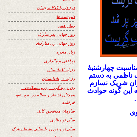
درد دل با کاکا ترجمان
دلنوشته ها
رمان طنز
روز جهانی پدر مبارک
روز جهانی زن مبارکباد
زبان مادری
زراعتی و مالداری
مناسبت چهارشنبۀ
زلزله افغانستان
ف ناظمی به دستم
زلزله در افغانستان
زان شریک نسازم
زن و زندگی – زن و مشکلات –
ه این گونه حوادث
همچنان اشعار و مقاله در باره شهید
.
فرخنده
سازمان مدافعین کابل
وی
سال نو میلادی
سال نو و نوروز باستانی بشما مبارک