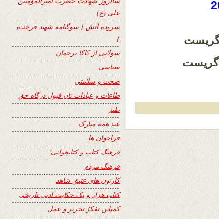
سالروز شهادت حضرت امیرالمؤمنین
علی (ع)
سروده آتش { سوگنامه شهید فرخنده
 گریست
}
سولاتی از کاکا ترجمان
 گریست
سیاسی
صحت و سلامتی
طاعات و عبادات تان قبول درگاه حق
طنز
عید همه مبارک
فراخوان ها
فرهنگ کتاب و کتابخوانی٬
فرهنگ مردم
کارتون های عتیق شاهد
کتاب هزار و یک حکایت ادبی تاریخی
کمپاین تفکرُ تحریر و عمل