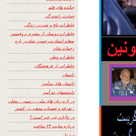
چکیده های قلم
حوادث راننده گی
خاطرات تلخ و شیرین زندگی
خاطرات دوستان از محترم پروفیسور
پوهاند استاد میرحسین شاه در باره
زحمات شان
خاطرات وطن
خاطراتی از فرهیختگان
داستان
داستان های پندآمیز
داستنتنهای پند آمیز
در باره زبان های ملی ، رسمی ، محلی
، تفرقه و تعصبات مذهبی در کشور
در ولایات چی خبر است ؟
درباره سایت ۲۴ ساعت
درد دل