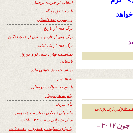
»
*
گرم
انتخاب از جریده ترجمان
باید حقایق را گفت
خواهد
بررسی و نقد داستان
برگ های از تاریخ
برگ های از تاریخ و یادی از فرهیختگان
د.
برگ های از یک کتاب
بمناسبت بهار ، سال نو و نوروز
باستانی
بمناسبت روز جهانی مادر
به یاد پدر
پاسخ به سوالات دوستان
پیام به هم میهنان
پیام تبریک
 ، خونریزی و بی
پیام های تبریکی بمناسبت هفدهمین
سال نشراتی سایت ۲۴ ساعت
۱۳۹۶ – ۱۱ جون ۲۰۱۷–
پیامها ی تسلیت و همدری و اعـــلانا ت