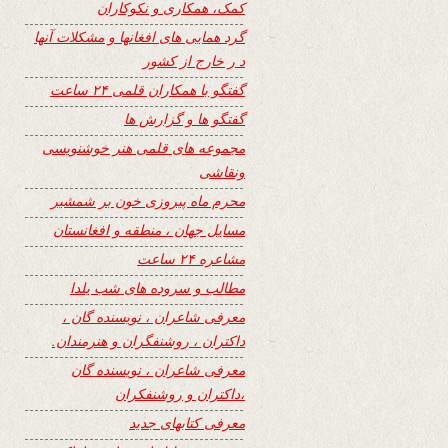
کمک، همکاری و نکوکاران
گرد همایی های افغانها و مشکلات آنها
د ر خارج از کشور
گفتگو با همکاران قلمی ۲۴ ساعت
گفتگو ها و گزارش ها
مجموعه های قلمی هنر خوشنویسی
ونقاشی
محرم ماه پیروزی خون بر شمشیر
مسایل جهان ، منطقه و افغانستان
مشاعره ۲۴ ساعت
مطالب و سروده های شب یلدا
معرفی شاعران ، نویسنده گان ،
داکتران ، روشنفگران و هنرمندان.
معرفی شاعران ، نویسنده گان
،داکتران و روشنفکران
معرفی کتابهای جدید