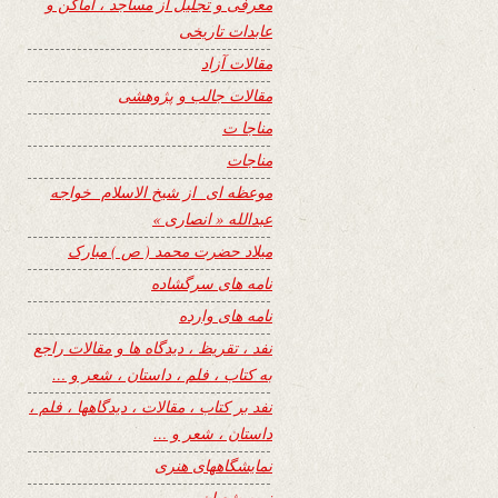
معرفی و تجلیل از مساجد ، اماکن و
عابدات تاریخی
مقالات آزاد
مقالات جالب و پژوهشی
مناجا ت
مناجات
موعظه ای از شیخ الاسلام خواجه
عبدالله « انصاری »
میلاد حضرت محمد ( ص ) مبارک
نامه های سرگشاده
نامه های وارده
نفد ، تقریظ ، دیدگاه ها و مقالات راجع
به کتاب ، فلم ، داستان ، شعر و …
نفد بر کتاب ، مقالات ، دیدگاهها ، فلم ،
داستان ، شعر و …
نمایشگاههای هنری
نیمه شعبان