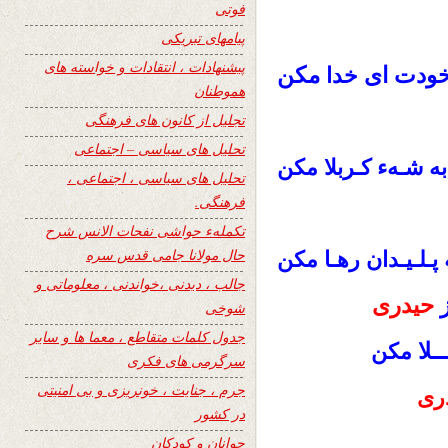
فوتی
پیامهای تبریکی
پیشنهادات ، انتقادات و خواسته های
رخودت ای
مکن
خدا
هموطنان
تجلیل از کانون های فرهنگی
تحلیل های سیاسی – اجتماعی
ه شـهء کـربلا مکن
تحلیل های سیاسی ، اجتماعی ،
فرهنگی.
تکملهء حواشی نفحات الانس شرح
حال مولانا جامی قدس سره
پـلـیـدان رهـا مکن
جالب ، دیدنی ،خواندنی ، معلوماتی و
حیدری
شوخی
جدول کلمات متقاطع ، معما ها و سایر
ـلا
مکن
سرگرمی های فکری
جرم ، جنایت ، خونریزی و بی امنیتی
دری
در کشور
جوانان و کودکان