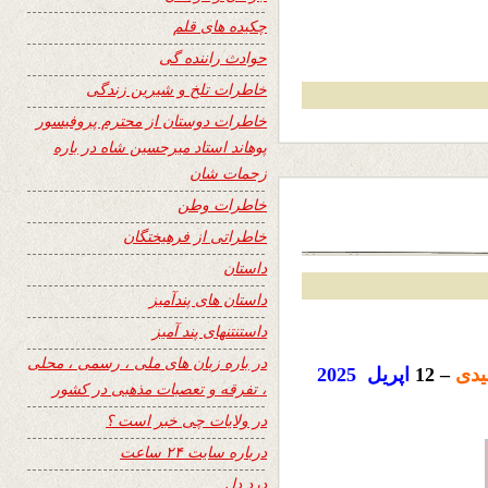
چکیده های قلم
حوادث راننده گی
خاطرات تلخ و شیرین زندگی
خاطرات دوستان از محترم پروفیسور
پوهاند استاد میرحسین شاه در باره
زحمات شان
خاطرات وطن
خاطراتی از فرهیختگان
داستان
داستان های پندآمیز
داستنتنهای پند آمیز
در باره زبان های ملی ، رسمی ، محلی
دی
– 12
اپریل
2025
، تفرقه و تعصبات مذهبی در کشور
در ولایات چی خبر است ؟
درباره سایت ۲۴ ساعت
درد دل