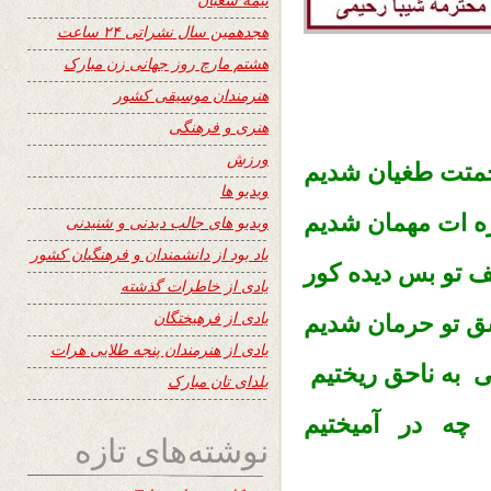
هجدهمین سال نشراتی ۲۴ ساعت
هشتم مارچ روز جهانی زن مبارک
هنرمندان موسیقی کشور
هنری و فرهنگی
ورزش
حمتت طغيان شديم
ویدیو ها
ه
شديم
ات مهمان
ویدیو های جالب دیدنی و شنیدنی
یاد بود از دانشمندان و فرهنگیان کشور
ف تو
ديده كور
بس
یادی از خاطرات گذشته
یادی از فرهیختگان
شق
شديم
تو حرمان
یادی از هنرمندان پنجه طلایی هرات
به ناحق ريختيم
ى
یلدای تان مبارک
 چه در آميختيم
نوشته‌های تازه