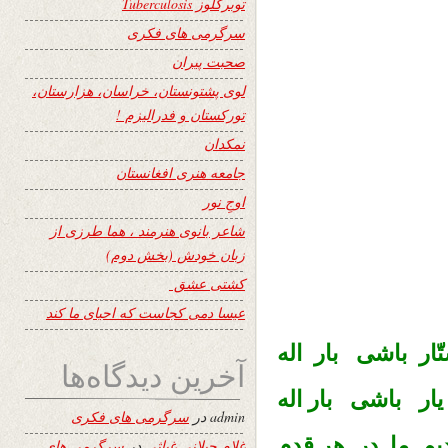
توبرکلوز Tuberculosis
سرگرمی های فکری
صحبت پیران
لوی پشتونستان، خراسان، هزارستان،
تورکستان و فدرالیزم !
نمکدان
جامعه هنری افغانستان
اوجِ نور
شاعر بانوی هنرمند ، هما طرزی از
زبان خودش (بخش دوم)
کشتی عشق
عیسا دمی کجاست که احیای ما کند
ّار باشى بار اله
آخرین دیدگاه‌ها
يار باشى بار اله
admin
در
سرگرمی های فکری
ديم ما در هر قدم
غلام جیلانی غیاثی
در
سرگرمی های