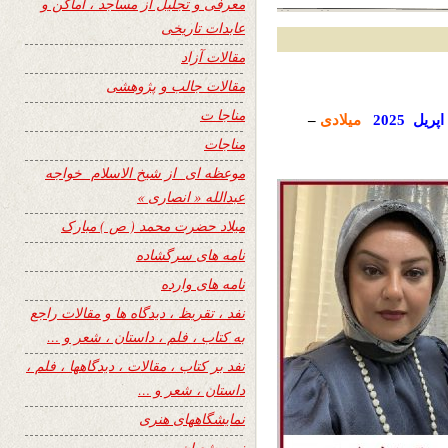
معرفی و تجلیل از مساجد ، اماکن و
عابدات تاریخی
مقالات آزاد
مقالات جالب و پژوهشی
مناجا ت
اپریل
2025
میلادی
–
مناجات
موعظه ای از شیخ الاسلام خواجه
عبدالله « انصاری »
میلاد حضرت محمد ( ص ) مبارک
نامه های سرگشاده
نامه های وارده
نفد ، تقریظ ، دیدگاه ها و مقالات راجع
به کتاب ، فلم ، داستان ، شعر و …
نفد بر کتاب ، مقالات ، دیدگاهها ، فلم ،
داستان ، شعر و …
نمایشگاههای هنری
نیمه شعبان