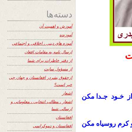
دسته‌ها
آموزش و اهمیت آن
آموزنده
آموزه های دینی ، اخلاقی و اجتماعی
ارسال نامه به مقامات افغان
ت
از دفتر خاطرات برای شما
از مسؤول سایت
ازحقوق بشردر افغانستان و جهان چی
خبر است؟
اشعار
از خـود جـدا مکن
اشعار ، مطالب انتخابی ، معلوماتی و
ارسالی شما
افغانستان
کرم روسیاه مکن
افغانستان و دموکراسی