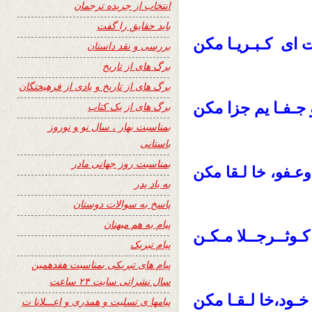
انتخاب از جریده ترجمان
باید حقایق را گفت
ت ای کـبـریـا مکن
بررسی و نقد داستان
برگ های از تاریخ
برگ های از تاریخ و یادی از فرهیختگان
و جـفـا یم جزا مکن
برگ های از یک کتاب
بمناسبت بهار ، سال نو و نوروز
باستانی
بمناسبت روز جهانی مادر
وعـفو، خا لـقا مکن
به یاد پدر
پاسخ به سوالات دوستان
پیام به هم میهنان
ـوثــرجــلا مـکـن
پیام تبریک
پیام های تبریکی بمناسبت هفدهمین
سال نشراتی سایت ۲۴ ساعت
 خـود،خا لـقـا مکن
پیامها ی تسلیت و همدری و اعـــلانا ت