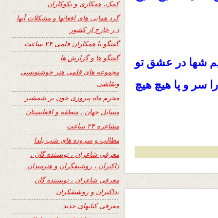
کمک، همکاری و نکوکاران
گرد همایی های افغانها و مشکلات آنها
د ر خارج از کشور
گفتگو با همکاران قلمی ۲۴ ساعت
گفتگو ها و گزارش ها
شها در عشق تو
م
مجموعه های قلمی هنر خوشنویسی
را سر و پا هيچ هيچ
ونقاشی
محرم ماه پیروزی خون بر شمشیر
مسایل جهان ، منطقه و افغانستان
مشاعره ۲۴ ساعت
مطالب و سروده های شب یلدا
معرفی شاعران ، نویسنده گان ،
داکتران ، روشنفگران و هنرمندان.
معرفی شاعران ، نویسنده گان
،داکتران و روشنفکران
معرفی کتابهای جدید