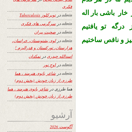
فکری
 خار باشى بار اله
admin
در
توبرکلوز Tuberculosis
admin
در
سرگرمی های فکری
 درگه تو يافتيم
admin
در
صحبت پیران
يز و
ساختيم
ناقص
admin
در
لوی پشتونستان، خراسان،
هزارستان، تورکستان و فدرالیزم !
اسدالله حیدری
در
نمکدان
admin
در
اوجِ نور
admin
در
شاعر بانوی هنرمند ، هما
طرزی از زبان خودش (بخش دوم)
هما طرزی
در
شاعر بانوی هنرمند ، هما
طرزی از زبان خودش (بخش دوم)
آرشیو
آگوست 2026