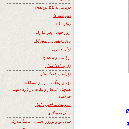
درد دل با کاکا ترجمان
دلنوشته ها
رمان طنز
روز جهانی پدر مبارک
روز جهانی زن مبارکباد
زبان مادری
زراعتی و مالداری
زلزله افغانستان
زلزله در افغانستان
زن و زندگی – زن و مشکلات –
همچنان اشعار و مقاله در باره شهید
فرخنده
سازمان مدافعین کابل
چ
سال نو میلادی
سال نو و نوروز باستانی بشما مبارک