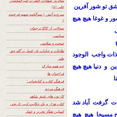
سالروز شهادت حضرت امیرالمؤمنین
تو شور آفرين
ق
علی (ع)
سروده آتش { سوگنامه شهید فرخنده
ر و غوغا هيچ هيچ
}
سولاتی از کاکا ترجمان
سیاسی
صحت و سلامتی
طاعات و عبادات تان قبول درگاه حق
ذات واجب الوجود
طنز
ن و دنيا هيچ هيچ
عید همه مبارک
فراخوان ها
ا
فرهنگ کتاب و کتابخوانی٬
فرهنگ مردم
کارتون های عتیق شاهد
ت گرفت آباد شد
کتاب هزار و یک حکایت ادبی تاریخی
کمپاین تفکرُ تحریر و عمل
وح مسيحا هيچ هيچ