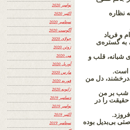
نوامبر 2020
ه نظاره
اکتبر 2020
سپتامبر 2020
آگوست 2020
م و فریاد
جولای 2020
 به گستره‌ی
ژوئن 2020
می 2020
ی شبانه، قلب و
آوریل 2020
 است.
مارس 2020
‌درخشند، دل من
فوریه 2020
ژانویه 2020
م شب بر من
دسامبر 2019
حقیقت را در
نوامبر 2019
فروزد.
اکتبر 2019
ی بی‌بدیل بوده
سپتامبر 2019