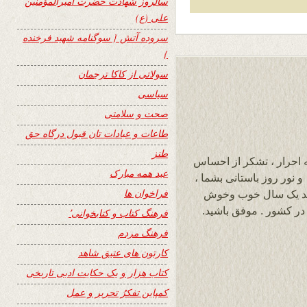
سالروز شهادت حضرت امیرالمؤمنین
علی (ع)
سروده آتش { سوگنامه شهید فرخنده
}
سولاتی از کاکا ترجمان
سیاسی
صحت و سلامتی
طاعات و عبادات تان قبول درگاه حق
طنز
ه احرار ، تشکر از احساس
عید همه مبارک
پاک تان. سروده زیبا و عالیست. سال نو ۱۳۹۶ و نور روز باستانی بشما ،
فراخوان ها
امید یک سال خوب وخوش
در کشور . موفق باشید.
فرهنگ کتاب و کتابخوانی٬
فرهنگ مردم
کارتون های عتیق شاهد
کتاب هزار و یک حکایت ادبی تاریخی
کمپاین تفکرُ تحریر و عمل