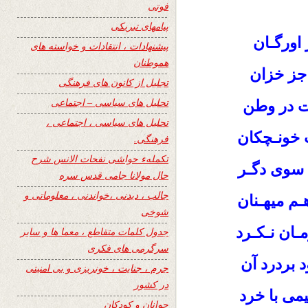
فوتی
پیامهای تبریکی
 اورگـان
پیشنهادات ، انتقادات و خواسته های
هموطنان
 جز خزان
تجلیل از کانون های فرهنگی
تحلیل های سیاسی – اجتماعی
ت در وطن
تحلیل های سیاسی ، اجتماعی ،
 خونـچکان
فرهنگی.
تکملهء حواشی نفحات الانس شرح
سوی دگـر
حال مولانا جامی قدس سره
جالب ، دیدنی ،خواندنی ، معلوماتی و
ـم میهـنان
شوخی
ـان نـکـرد
جدول کلمات متقاطع ، معما ها و سایر
سرگرمی های فکری
د بردرد آن
جرم ، جنایت ، خونریزی و بی امنیتی
در کشور
ی با خرد
جوانان و کودکان