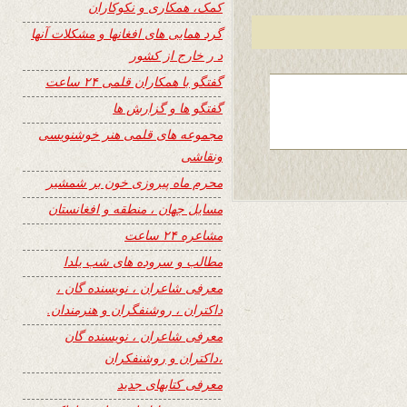
کمک، همکاری و نکوکاران
گرد همایی های افغانها و مشکلات آنها
د ر خارج از کشور
گفتگو با همکاران قلمی ۲۴ ساعت
گفتگو ها و گزارش ها
مجموعه های قلمی هنر خوشنویسی
ونقاشی
محرم ماه پیروزی خون بر شمشیر
مسایل جهان ، منطقه و افغانستان
مشاعره ۲۴ ساعت
مطالب و سروده های شب یلدا
معرفی شاعران ، نویسنده گان ،
داکتران ، روشنفگران و هنرمندان.
معرفی شاعران ، نویسنده گان
،داکتران و روشنفکران
معرفی کتابهای جدید