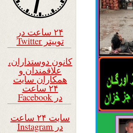
۲۴ ساعت در
توییتر Twitter
کانون دوستداران،
علاقمندان و
همکاران سایت
۲۴ ساعت
در Facebook
سایت ۲۴ ساعت
در Instagram