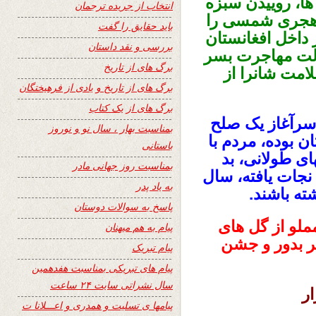
ها، روییدن سبزه
انتخاب از جریده ترجمان
و زنده شدن درختان، بهار سال ۱۳۹۶ هجری شمسی را
باید حقایق را گفت
ر داخل افغانستان
بررسی و نقد داستان
الت مهاجرت بسر
برگ های از تاریخ
امت شانرا از
برگ های از تاریخ و یادی از فرهیختگان
برگ های از یک کتاب
 سرآغاز یک صلح
بمناسبت بهار ، سال نو و نوروز
ن بوده، مردم با
باستانی
ای طولانی، بد
بمناسبت روز جهانی مادر
نجات یافته، سال
به یاد پدر
ته باشند.
پاسخ به سوالات دوستان
ملو از گل های
پیام به هم میهنان
ر بدور و جشن
پیام تبریک
پیام های تبریکی بمناسبت هفدهمین
سال نشراتی سایت ۲۴ ساعت
ار
پیامها ی تسلیت و همدری و اعـــلانا ت