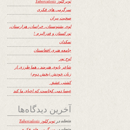
توبرکلوز Tuberculosis
سرگرمی های فکری
صحبت پیران
لوی پشتونستان، خراسان، هزارستان،
تورکستان و فدرالیزم !
نمکدان
جامعه هنری افغانستان
اوجِ نور
شاعر بانوی هنرمند ، هما طرزی از
زبان خودش (بخش دوم)
کشتی عشق
عیسا دمی کجاست که احیای ما کند
آخرین دیدگاه‌ها
admin
در
توبرکلوز Tuberculosis
admin
در
سرگرمی های فکری