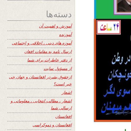
دسته‌ها
آموزش و اهمیت آن
آموزنده
آموزه های دینی ، اخلاقی و اجتماعی
ارسال نامه به مقامات افغان
از دفتر خاطرات برای شما
از مسؤول سایت
ازحقوق بشردر افغانستان و جهان چی
خبر است؟
اشعار
اشعار ، مطالب انتخابی ، معلوماتی و
ارسالی شما
افغانستان
افغانستان و دموکراسی