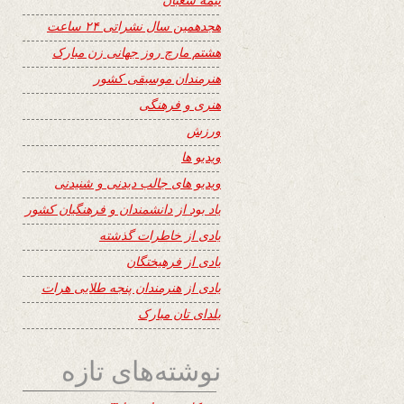
هجدهمین سال نشراتی ۲۴ ساعت
هشتم مارچ روز جهانی زن مبارک
هنرمندان موسیقی کشور
هنری و فرهنگی
ورزش
ویدیو ها
ویدیو های جالب دیدنی و شنیدنی
یاد بود از دانشمندان و فرهنگیان کشور
یادی از خاطرات گذشته
یادی از فرهیختگان
یادی از هنرمندان پنجه طلایی هرات
یلدای تان مبارک
نوشته‌های تازه