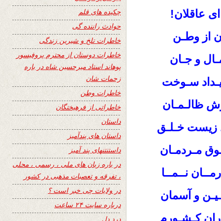
چکیده های قلم
ی عاقلان!
حوادث راننده گی
ان از وطـن
خاطرات تلخ و شیرین زندگی
خاطرات دوستان از محترم پروفیسور
مـال و جـان
پوهاند استاد میرحسین شاه در باره
زحمات شان
یـداد سـوخت
خاطرات وطن
وش ظالـمـان
خاطراتی از فرهیختگان
داستان
 زیست خـلـق
داستان های پندآمیز
ــوق مـردمـان
داستنتنهای پند آمیز
در باره زبان های ملی ، رسمی ، محلی
مــان نــمــا
، تفرقه و تعصبات مذهبی در کشور
در ولایات چی خبر است ؟
ـیـن و آسمان
درباره سایت ۲۴ ساعت
اران کـشـورم
درد دل