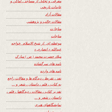
معرفی و تجلیل از مساجد ، اماکن و
عابدات تاریخی
مقالات آزاد
مقالات جالب و پژوهشی
مناجا ت
مناجات
موعظه ای از شیخ الاسلام خواجه
عبدالله « انصاری »
میلاد حضرت محمد ( ص ) مبارک
نامه های سرگشاده
نامه های وارده
نفد ، تقریظ ، دیدگاه ها و مقالات راجع
به کتاب ، فلم ، داستان ، شعر و …
نفد بر کتاب ، مقالات ، دیدگاهها ، فلم ،
داستان ، شعر و …
نمایشگاههای هنری
نیمه شعبان