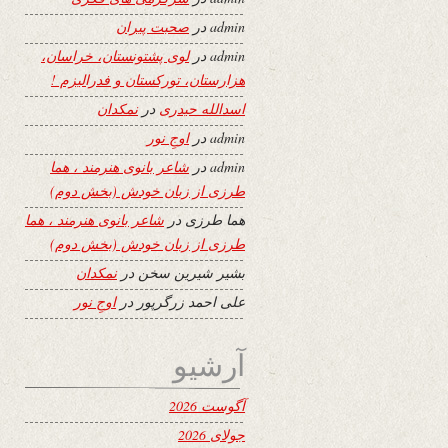
admin
در
صحبت پیران
admin
در
لوی پشتونستان، خراسان،
هزارستان، تورکستان و فدرالیزم !
اسدالله حیدری
در
نمکدان
admin
در
اوجِ نور
admin
در
شاعر بانوی هنرمند ، هما
طرزی از زبان خودش (بخش دوم)
هما طرزی
در
شاعر بانوی هنرمند ، هما
طرزی از زبان خودش (بخش دوم)
بشیر شیرین سخن
در
نمکدان
علی احمد زرگرپور
در
اوجِ نور
آرشیو
آگوست 2026
جولای 2026