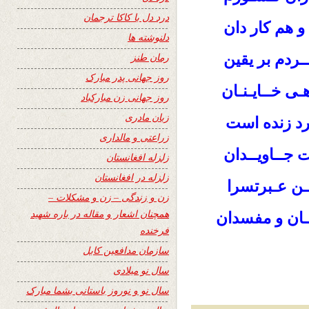
درد دل با کاکا ترجمان
و هم کار دان
دلنوشته ها
ـردم بر یقین
رمان طنز
روز جهانی پدر مبارک
ـی خــایـنـان
روز جهانی زن مبارکباد
زبان مادری
رد زنده است
زراعتی و مالداری
ت جــاویــدان
زلزله افغانستان
زلزله در افغانستان
یـن عـبرتسرا
زن و زندگی – زن و مشکلات –
همچنان اشعار و مقاله در باره شهید
ـان و مفسدان
فرخنده
سازمان مدافعین کابل
سال نو میلادی
سال نو و نوروز باستانی بشما مبارک