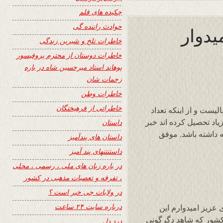
چکیده های قلم
حوادث راننده گی
میدوار
خاطرات تلخ و شیرین زندگی
خاطرات دوستان از محترم پروفیسور
پوهاند استاد میرحسین شاه در باره
زحمات شان
خاطرات وطن
خاطراتی از فرهیختگان
یست و از اینکه تعداد
اد تحصیل کرده اند خبر
داستان
 داشته باشد. موفق
داستان های پندآمیز
داستنتنهای پند آمیز
در باره زبان های ملی ، رسمی ، محلی
، تفرقه و تعصبات مذهبی در کشور
در ولایات چی خبر است ؟
درباره سایت ۲۴ ساعت
 عزیز امیدوارم این
 کشور که شاهد دگرگونی
درد دل