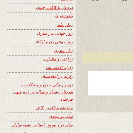
درد دل با کاکا ترجمان
دلنوشته ها
رمان طنز
روز جهانی پدر مبارک
روز جهانی زن مبارکباد
زبان مادری
زراعتی و مالداری
زلزله افغانستان
زلزله در افغانستان
زن و زندگی – زن و مشکلات –
همچنان اشعار و مقاله در باره شهید
فرخنده
سازمان مدافعین کابل
سال نو میلادی
سال نو و نوروز باستانی بشما مبارک