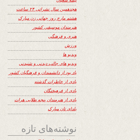
هجدهمین سال نشراتی ۲۴ ساعت
هشتم مارچ روز جهانی زن مبارک
هنرمندان موسیقی کشور
هنری و فرهنگی
ورزش
ویدیو ها
ویدیو های جالب دیدنی و شنیدنی
یاد بود از دانشمندان و فرهنگیان کشور
یادی از خاطرات گذشته
یادی از فرهیختگان
یادی از هنرمندان پنجه طلایی هرات
یلدای تان مبارک
نوشته‌های تازه