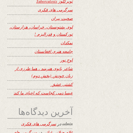
توبرکلوز Tuberculosis
سرگرمی های فکری
صحبت پیران
لوی پشتونستان، خراسان، هزارستان،
تورکستان و فدرالیزم !
نمکدان
جامعه هنری افغانستان
اوجِ نور
شاعر بانوی هنرمند ، هما طرزی از
زبان خودش (بخش دوم)
کشتی عشق
عیسا دمی کجاست که احیای ما کند
آخرین دیدگاه‌ها
admin
در
سرگرمی های فکری
غلام جیلانی غیاثی
در
سرگرمی های