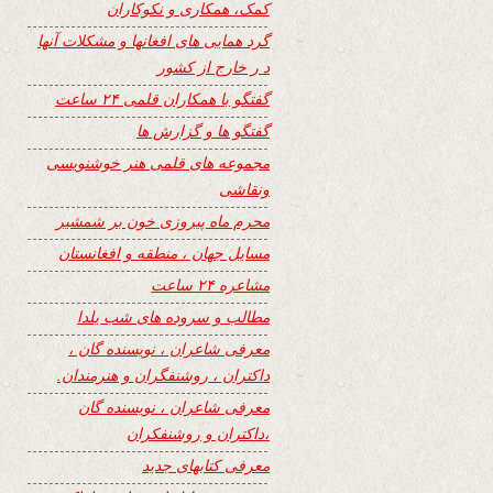
کمک، همکاری و نکوکاران
گرد همایی های افغانها و مشکلات آنها
د ر خارج از کشور
گفتگو با همکاران قلمی ۲۴ ساعت
گفتگو ها و گزارش ها
مجموعه های قلمی هنر خوشنویسی
ونقاشی
محرم ماه پیروزی خون بر شمشیر
مسایل جهان ، منطقه و افغانستان
مشاعره ۲۴ ساعت
مطالب و سروده های شب یلدا
معرفی شاعران ، نویسنده گان ،
داکتران ، روشنفگران و هنرمندان.
معرفی شاعران ، نویسنده گان
،داکتران و روشنفکران
معرفی کتابهای جدید