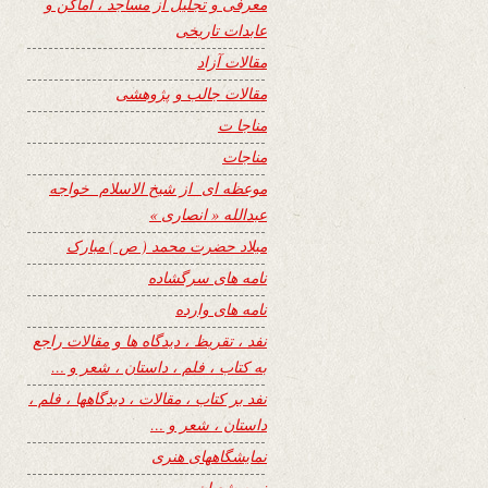
معرفی و تجلیل از مساجد ، اماکن و
عابدات تاریخی
مقالات آزاد
مقالات جالب و پژوهشی
مناجا ت
مناجات
موعظه ای از شیخ الاسلام خواجه
عبدالله « انصاری »
میلاد حضرت محمد ( ص ) مبارک
نامه های سرگشاده
نامه های وارده
نفد ، تقریظ ، دیدگاه ها و مقالات راجع
به کتاب ، فلم ، داستان ، شعر و …
نفد بر کتاب ، مقالات ، دیدگاهها ، فلم ،
داستان ، شعر و …
نمایشگاههای هنری
نیمه شعبان