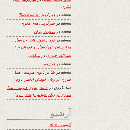
فکری
admin
در
توبرکلوز Tuberculosis
admin
در
سرگرمی های فکری
admin
در
صحبت پیران
admin
در
لوی پشتونستان، خراسان،
هزارستان، تورکستان و فدرالیزم !
اسدالله حیدری
در
نمکدان
admin
در
اوجِ نور
admin
در
شاعر بانوی هنرمند ، هما
طرزی از زبان خودش (بخش دوم)
هما طرزی
در
شاعر بانوی هنرمند ، هما
طرزی از زبان خودش (بخش دوم)
آرشیو
آگوست 2026