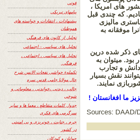
فوتی
ور های امریکا ،
پیامهای تبریکی
تادیم. که چندی قبل
پیشنهادات ، انتقادات و خواسته های
ماستری مالیزی
هموطنان
را موفقانه به
تجلیل از کانون های فرهنگی
تحلیل های سیاسی – اجتماعی
ی ذکر شده درین
تحلیل های سیاسی ، اجتماعی ،
بود. میتوان به
فرهنگی.
دانش و تجارب
تکملهء حواشی نفحات الانس شرح
وانند نقش بسیار
حال مولانا جامی قدس سره
ربازی نمایند.
جالب ، دیدنی ،خواندنی ، معلوماتی و
شوخی
ز ما افغانستان !
جدول کلمات متقاطع ، معما ها و سایر
Sources: DAAD
سرگرمی های فکری
جرم ، جنایت ، خونریزی و بی امنیتی
در کشور
جوانان و کودکان