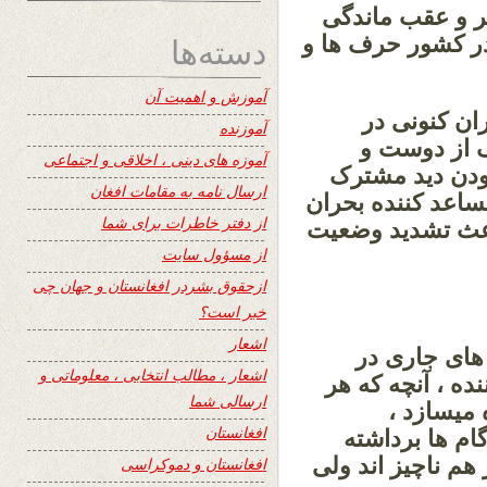
ر و عقب ماندگی
دسته‌ها
ر کشور حرف ها و
آموزش و اهمیت آن
ان کنونی در
آموزنده
 از دوست و
آموزه های دینی ، اخلاقی و اجتماعی
بودن دید مشترک
ارسال نامه به مقامات افغان
اعد کننده بحران
از دفتر خاطرات برای شما
عث تشدید وضعیت
از مسؤول سایت
ازحقوق بشردر افغانستان و جهان چی
خبر است؟
اشعار
 های جاری در
اشعار ، مطالب انتخابی ، معلوماتی و
ده ، آنچه که هر
ارسالی شما
 میسازد ،
افغانستان
 ها برداشته
م ناچیز اند ولی
افغانستان و دموکراسی