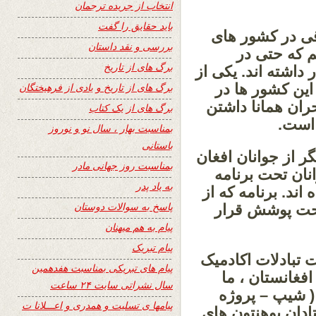
انتخاب از جریده ترجمان
باید حقایق را گفت
قی در کشور های
بررسی و نقد داستان
م که حتی در
برگ های از تاریخ
 داشته اند. یکی از
این کشور ها در
برگ های از تاریخ و یادی از فرهیختگان
ران همانا داشتن
برگ های از یک کتاب
 است.
بمناسبت بهار ، سال نو و نوروز
باستانی
 از جوانان افغان
بمناسبت روز جهانی مادر
نان تحت برنامه
به یاد پدر
ند. برنامه که از
پاسخ به سوالات دوستان
افغان را تحت پوشش قرار
پیام به هم میهنان
پیام تبریک
 تبادلات اکادمیک
پیام های تبریکی بمناسبت هفدهمین
فغانستان ، ما
سال نشراتی سایت ۲۴ ساعت
 شیپ – پروژه
پیامها ی تسلیت و همدری و اعـــلانا ت
ادان پوهنتون های