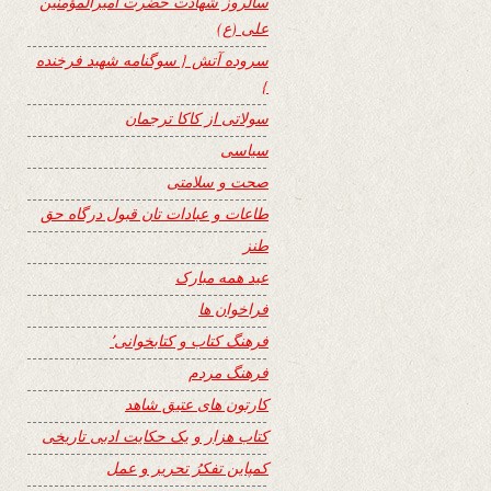
سالروز شهادت حضرت امیرالمؤمنین
علی (ع)
سروده آتش { سوگنامه شهید فرخنده
}
سولاتی از کاکا ترجمان
سیاسی
صحت و سلامتی
طاعات و عبادات تان قبول درگاه حق
طنز
عید همه مبارک
فراخوان ها
فرهنگ کتاب و کتابخوانی٬
فرهنگ مردم
کارتون های عتیق شاهد
کتاب هزار و یک حکایت ادبی تاریخی
کمپاین تفکرُ تحریر و عمل