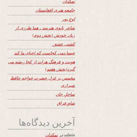
نمکدان
جامعه هنری افغانستان
اوجِ نور
شاعر بانوی هنرمند ، هما طرزی از
زبان خودش (بخش دوم)
کشتی عشق
عیسا دمی کجاست که احیای ما کند
هویت و فرهنگ هرات از کجا ریشه می
گیرد(بخش هفتم)
مخمس بر غزل حضرت خواجه حافظ
شیرازی
ساحلِ جان
شامِ فراق
آخرین دیدگاه‌ها
admin
در
نمکدان