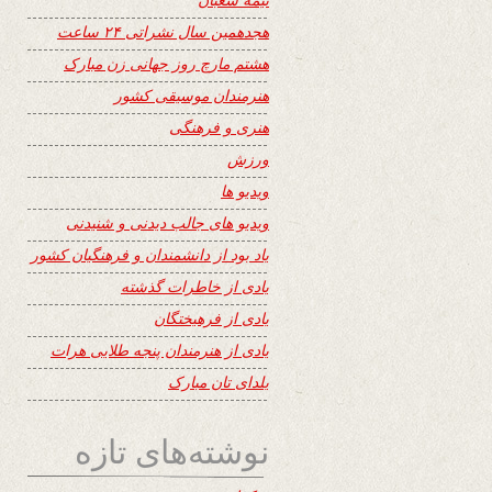
هجدهمین سال نشراتی ۲۴ ساعت
هشتم مارچ روز جهانی زن مبارک
هنرمندان موسیقی کشور
هنری و فرهنگی
ورزش
ویدیو ها
ویدیو های جالب دیدنی و شنیدنی
یاد بود از دانشمندان و فرهنگیان کشور
یادی از خاطرات گذشته
یادی از فرهیختگان
یادی از هنرمندان پنجه طلایی هرات
یلدای تان مبارک
نوشته‌های تازه