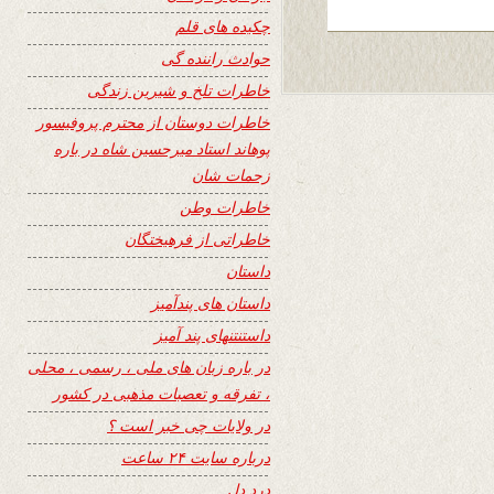
چکیده های قلم
حوادث راننده گی
خاطرات تلخ و شیرین زندگی
خاطرات دوستان از محترم پروفیسور
پوهاند استاد میرحسین شاه در باره
زحمات شان
خاطرات وطن
خاطراتی از فرهیختگان
داستان
داستان های پندآمیز
داستنتنهای پند آمیز
در باره زبان های ملی ، رسمی ، محلی
، تفرقه و تعصبات مذهبی در کشور
در ولایات چی خبر است ؟
درباره سایت ۲۴ ساعت
درد دل