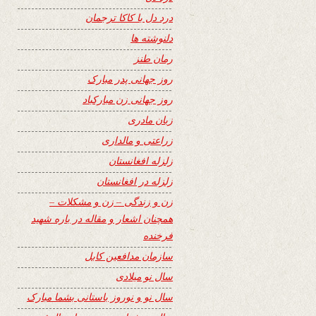
درد دل با کاکا ترجمان
دلنوشته ها
رمان طنز
روز جهانی پدر مبارک
روز جهانی زن مبارکباد
زبان مادری
زراعتی و مالداری
زلزله افغانستان
زلزله در افغانستان
زن و زندگی – زن و مشکلات –
همچنان اشعار و مقاله در باره شهید
فرخنده
سازمان مدافعین کابل
سال نو میلادی
سال نو و نوروز باستانی بشما مبارک