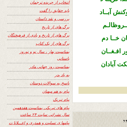
انتخاب از جریده ترجمان
باید حقایق را گفت
نش آبــاد
بررسی و نقد داستان
ـروظالـم
برگ های از تاریخ
برگ های از تاریخ و یادی از فرهیختگان
ن خــا دم
برگ های از یک کتاب
افـغــان
بمناسبت بهار ، سال نو و نوروز
باستانی
کت آبادان
بمناسبت روز جهانی مادر
به یاد پدر
پاسخ به سوالات دوستان
پیام به هم میهنان
پیام تبریک
پیام های تبریکی بمناسبت هفدهمین
سال نشراتی سایت ۲۴ ساعت
پیامها ی تسلیت و همدری و اعـــلانا ت