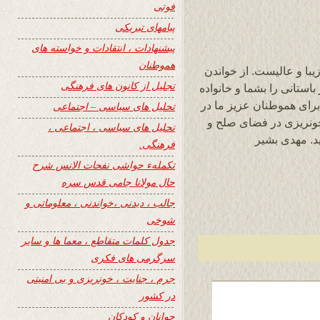
فوتی
پیامهای تبریکی
پیشنهادات ، انتقادات و خواسته های
هموطنان
با و عالیست. از خواندن
تجلیل از کانون های فرهنگی
یدوارم سال نو ۱۳۹۳ و نوروز باستانی را بشما و خانواده
برای هموطنان عزیز ما در
تحلیل های سیاسی – اجتماعی
خونریزی در فضای صلح و
تحلیل های سیاسی ، اجتماعی ،
د. مهدی بشیر
فرهنگی.
تکملهء حواشی نفحات الانس شرح
حال مولانا جامی قدس سره
جالب ، دیدنی ،خواندنی ، معلوماتی و
شوخی
جدول کلمات متقاطع ، معما ها و سایر
سرگرمی های فکری
جرم ، جنایت ، خونریزی و بی امنیتی
در کشور
جوانان و کودکان