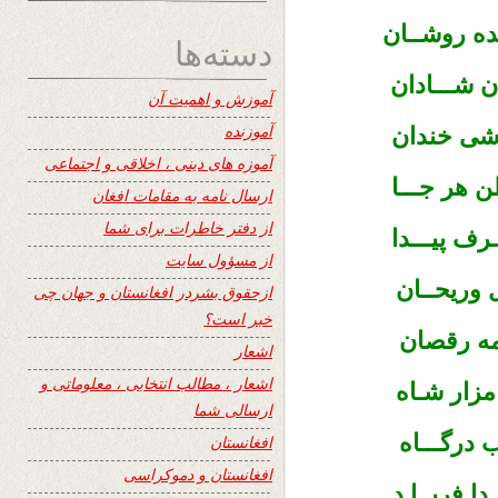
ده روشــان
دسته‌ها
ن شـــادان
آموزش و اهمیت آن
آموزنده
شی خندان
آموزه های دینی ، اخلاقی و اجتماعی
 هر جـــا
ارسال نامه به مقامات افغان
از دفتر خاطرات برای شما
ف پیـــدا
از مسؤول سایت
 وریحــان
ازحقوق بشردر افغانستان و جهان چی
خبر است؟
مه رقصان
اشعار
اشعار ، مطالب انتخابی ، معلوماتی و
زار شـاه
ارسالی شما
 درگـــاه
افغانستان
افغانستان و دموکراسی
دا فریــا د