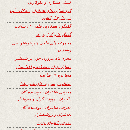
کمک، همکاری و نکوکاران
گرد همایی های افغانها و مشکلات آنها
د ر خارج از کشور
گفتگو با همکاران قلمی ۲۴ ساعت
گفتگو ها و گزارش ها
مجموعه های قلمی هنر خوشنویسی
ونقاشی
محرم ماه پیروزی خون بر شمشیر
مسایل جهان ، منطقه و افغانستان
مشاعره ۲۴ ساعت
مطالب و سروده های شب یلدا
معرفی شاعران ، نویسنده گان ،
داکتران ، روشنفگران و هنرمندان.
معرفی شاعران ، نویسنده گان
،داکتران و روشنفکران
معرفی کتابهای جدید