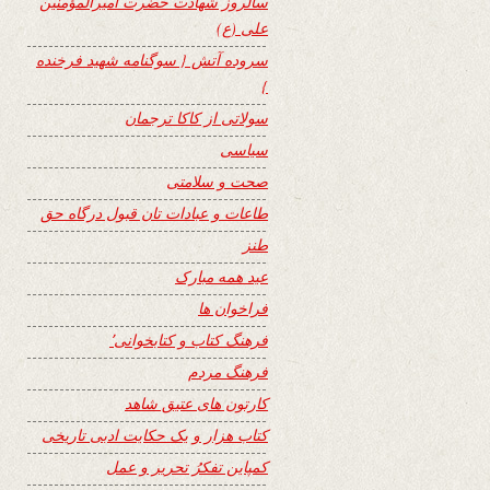
سالروز شهادت حضرت امیرالمؤمنین
علی (ع)
سروده آتش { سوگنامه شهید فرخنده
}
سولاتی از کاکا ترجمان
سیاسی
صحت و سلامتی
طاعات و عبادات تان قبول درگاه حق
طنز
عید همه مبارک
فراخوان ها
فرهنگ کتاب و کتابخوانی٬
فرهنگ مردم
کارتون های عتیق شاهد
کتاب هزار و یک حکایت ادبی تاریخی
کمپاین تفکرُ تحریر و عمل