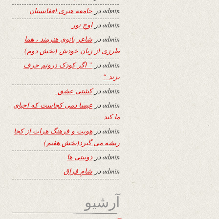
admin
در
جامعه هنری افغانستان
admin
در
اوجِ نور
admin
در
شاعر بانوی هنرمند ، هما
طرزی از زبان خودش (بخش دوم)
admin
در
” اگر کودک درونم حرف
بزند “
admin
در
کشتی عشق
admin
در
عیسا دمی کجاست که احیای
ما کند
admin
در
هویت و فرهنگ هرات از کجا
ریشه می گیرد(بخش هفتم)
admin
در
دوبیتی ها
admin
در
شامِ فراق
آرشیو