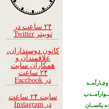
۲۴ ساعت در
توییتر Twitter
کانون دوستداران،
علاقمندان و
همکاران سایت
۲۴ ساعت
در Facebook
وچـارآمــد
وارآمــدپ
سایت ۲۴ ساعت
در Instagram
 یکســان