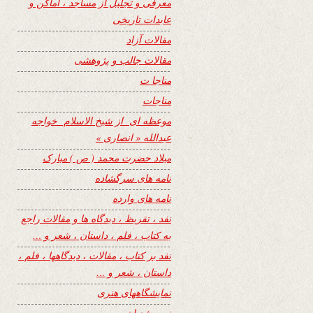
معرفی و تجلیل از مساجد ، اماکن و
عابدات تاریخی
مقالات آزاد
مقالات جالب و پژوهشی
مناجا ت
مناجات
موعظه ای از شیخ الاسلام خواجه
عبدالله « انصاری »
میلاد حضرت محمد ( ص ) مبارک
نامه های سرگشاده
نامه های وارده
نفد ، تقریظ ، دیدگاه ها و مقالات راجع
به کتاب ، فلم ، داستان ، شعر و …
نفد بر کتاب ، مقالات ، دیدگاهها ، فلم ،
داستان ، شعر و …
نمایشگاههای هنری
نیمه شعبان