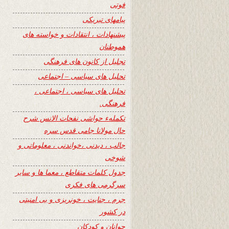
فوتی
پیامهای تبریکی
پیشنهادات ، انتقادات و خواسته های
هموطنان
تجلیل از کانون های فرهنگی
تحلیل های سیاسی – اجتماعی
تحلیل های سیاسی ، اجتماعی ،
فرهنگی.
تکملهء حواشی نفحات الانس شرح
حال مولانا جامی قدس سره
جالب ، دیدنی ،خواندنی ، معلوماتی و
شوخی
جدول کلمات متقاطع ، معما ها و سایر
سرگرمی های فکری
جرم ، جنایت ، خونریزی و بی امنیتی
در کشور
جوانان و کودکان