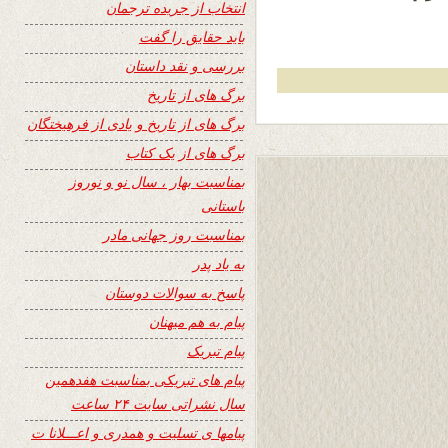
انتخاب از جریده ترجمان
باید حقایق را گفت
بررسی و نقد داستان
برگ های از تاریخ
برگ های از تاریخ و یادی از فرهیختگان
برگ های از یک کتاب
بمناسبت بهار ، سال نو و نوروز
باستانی
بمناسبت روز جهانی مادر
به یاد پدر
پاسخ به سوالات دوستان
پیام به هم میهنان
پیام تبریک
پیام های تبریکی بمناسبت هفدهمین
سال نشراتی سایت ۲۴ ساعت
پیامها ی تسلیت و همدری و اعـــلانا ت