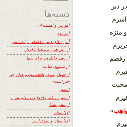
ر دیر
دسته‌ها
امیرم
آموزش و اهمیت آن
و منزه
آموزنده
آموزه های دینی ، اخلاقی و اجتماعی
حریرم
ارسال نامه به مقامات افغان
ه رقصم
از دفتر خاطرات برای شما
از مسؤول سایت
یرم
ازحقوق بشردر افغانستان و جهان چی
خبر است؟
 محبت
اشعار
یرم
اشعار ، مطالب انتخابی ، معلوماتی و
ارسالی شما
اهِب
»
افغانستان
افغانستان و دموکراسی
یرم