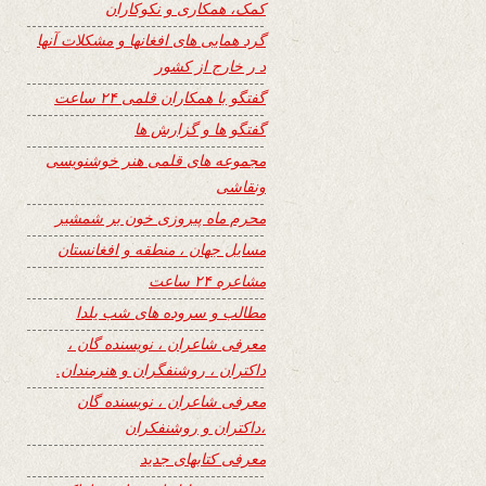
کمک، همکاری و نکوکاران
گرد همایی های افغانها و مشکلات آنها
د ر خارج از کشور
گفتگو با همکاران قلمی ۲۴ ساعت
گفتگو ها و گزارش ها
مجموعه های قلمی هنر خوشنویسی
ونقاشی
محرم ماه پیروزی خون بر شمشیر
مسایل جهان ، منطقه و افغانستان
مشاعره ۲۴ ساعت
مطالب و سروده های شب یلدا
معرفی شاعران ، نویسنده گان ،
داکتران ، روشنفگران و هنرمندان.
معرفی شاعران ، نویسنده گان
،داکتران و روشنفکران
معرفی کتابهای جدید