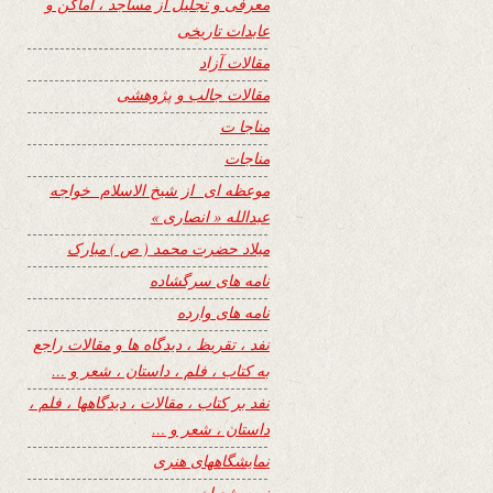
معرفی و تجلیل از مساجد ، اماکن و
عابدات تاریخی
مقالات آزاد
مقالات جالب و پژوهشی
مناجا ت
مناجات
موعظه ای از شیخ الاسلام خواجه
عبدالله « انصاری »
میلاد حضرت محمد ( ص ) مبارک
نامه های سرگشاده
نامه های وارده
نفد ، تقریظ ، دیدگاه ها و مقالات راجع
به کتاب ، فلم ، داستان ، شعر و …
نفد بر کتاب ، مقالات ، دیدگاهها ، فلم ،
داستان ، شعر و …
نمایشگاههای هنری
نیمه شعبان