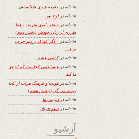
admin
در
جامعه هنری افغانستان
admin
در
اوجِ نور
admin
در
شاعر بانوی هنرمند ، هما
طرزی از زبان خودش (بخش دوم)
admin
در
” اگر کودک درونم حرف
بزند “
admin
در
کشتی عشق
admin
در
عیسا دمی کجاست که احیای
ما کند
admin
در
هویت و فرهنگ هرات از کجا
ریشه می گیرد(بخش هفتم)
admin
در
دوبیتی ها
admin
در
شامِ فراق
آرشیو