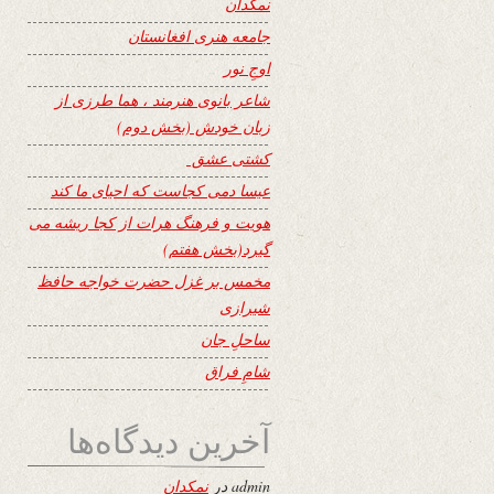
نمکدان
جامعه هنری افغانستان
اوجِ نور
شاعر بانوی هنرمند ، هما طرزی از
زبان خودش (بخش دوم)
کشتی عشق
عیسا دمی کجاست که احیای ما کند
هویت و فرهنگ هرات از کجا ریشه می
گیرد(بخش هفتم)
مخمس بر غزل حضرت خواجه حافظ
شیرازی
ساحلِ جان
شامِ فراق
آخرین دیدگاه‌ها
admin
در
نمکدان