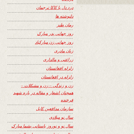
درد دل با کاکا ترجمان
دلنوشته ها
رمان طنز
روز جهانی پدر مبارک
روز جهانی زن مبارکباد
زبان مادری
زراعتی و مالداری
زلزله افغانستان
زلزله در افغانستان
زن و زندگی – زن و مشکلات –
همچنان اشعار و مقاله در باره شهید
فرخنده
سازمان مدافعین کابل
سال نو میلادی
سال نو و نوروز باستانی بشما مبارک