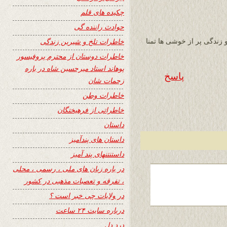
چکیده های قلم
حوادث راننده گی
خاطرات تلخ و شیرین زندگی
زندگی پر از خوشی ها تمنا
خاطرات دوستان از محترم پروفیسور
پوهاند استاد میرحسین شاه در باره
پاسخ
زحمات شان
خاطرات وطن
خاطراتی از فرهیختگان
داستان
داستان های پندآمیز
داستنتنهای پند آمیز
در باره زبان های ملی ، رسمی ، محلی
، تفرقه و تعصبات مذهبی در کشور
در ولایات چی خبر است ؟
درباره سایت ۲۴ ساعت
درد دل