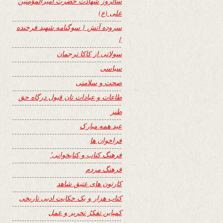
سالروز شهادت حضرت امیرالمؤمنین
علی (ع)
سروده آتش { سوگنامه شهید فرخنده
}
سولاتی از کاکا ترجمان
سیاسی
صحت و سلامتی
طاعات و عبادات تان قبول درگاه حق
طنز
عید همه مبارک
فراخوان ها
فرهنگ کتاب و کتابخوانی٬
فرهنگ مردم
کارتون های عتیق شاهد
کتاب هزار و یک حکایت ادبی تاریخی
کمپاین تفکرُ تحریر و عمل