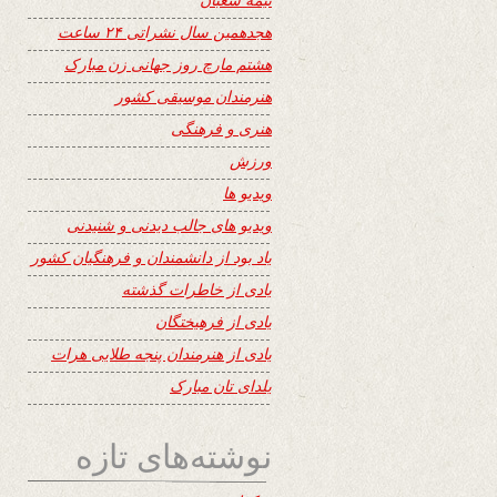
هجدهمین سال نشراتی ۲۴ ساعت
هشتم مارچ روز جهانی زن مبارک
هنرمندان موسیقی کشور
هنری و فرهنگی
ورزش
ویدیو ها
ویدیو های جالب دیدنی و شنیدنی
یاد بود از دانشمندان و فرهنگیان کشور
یادی از خاطرات گذشته
یادی از فرهیختگان
یادی از هنرمندان پنجه طلایی هرات
یلدای تان مبارک
نوشته‌های تازه