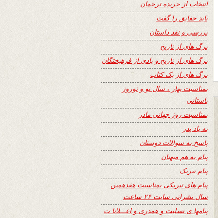
انتخاب از جریده ترجمان
باید حقایق را گفت
بررسی و نقد داستان
برگ های از تاریخ
برگ های از تاریخ و یادی از فرهیختگان
برگ های از یک کتاب
بمناسبت بهار ، سال نو و نوروز
باستانی
بمناسبت روز جهانی مادر
به یاد پدر
پاسخ به سوالات دوستان
پیام به هم میهنان
پیام تبریک
پیام های تبریکی بمناسبت هفدهمین
سال نشراتی سایت ۲۴ ساعت
پیامها ی تسلیت و همدری و اعـــلانا ت