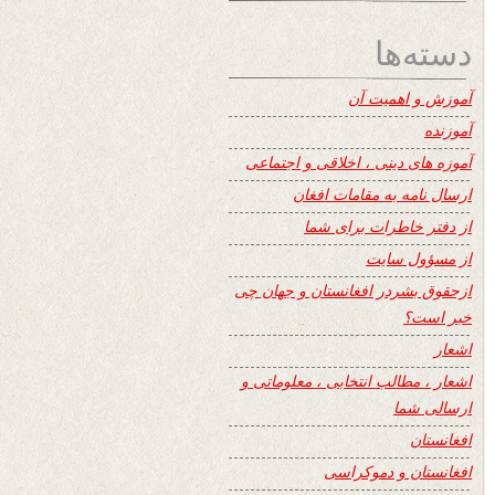
دسته‌ها
آموزش و اهمیت آن
آموزنده
آموزه های دینی ، اخلاقی و اجتماعی
ارسال نامه به مقامات افغان
از دفتر خاطرات برای شما
از مسؤول سایت
ازحقوق بشردر افغانستان و جهان چی
خبر است؟
اشعار
اشعار ، مطالب انتخابی ، معلوماتی و
ارسالی شما
افغانستان
افغانستان و دموکراسی