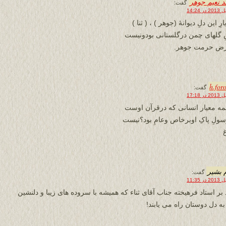
 نعیم جوهر
گفت:
ارِ این دلِ دیوانۀ (جوهر ) ، ( ثنا )
 گلهای چمن درگلستانی بودونیست
رض حرمت جوهر.
h.for
گفت:
مه معیار انسانی که درقرآن اوست
سولِ پاکِ اوبرخاص وعامِ بود؟نیست
 بشیر
گفت:
 بر استاد فرهیخته جناب آقای ثناء که همیشه با سروده های زیبا و دلنشین
به دل دوستان راه می یابند!