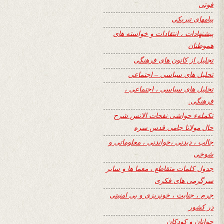
فوتی
پیامهای تبریکی
پیشنهادات ، انتقادات و خواسته های
هموطنان
تجلیل از کانون های فرهنگی
تحلیل های سیاسی – اجتماعی
تحلیل های سیاسی ، اجتماعی ،
فرهنگی.
تکملهء حواشی نفحات الانس شرح
حال مولانا جامی قدس سره
جالب ، دیدنی ،خواندنی ، معلوماتی و
شوخی
جدول کلمات متقاطع ، معما ها و سایر
سرگرمی های فکری
جرم ، جنایت ، خونریزی و بی امنیتی
در کشور
جوانان و کودکان