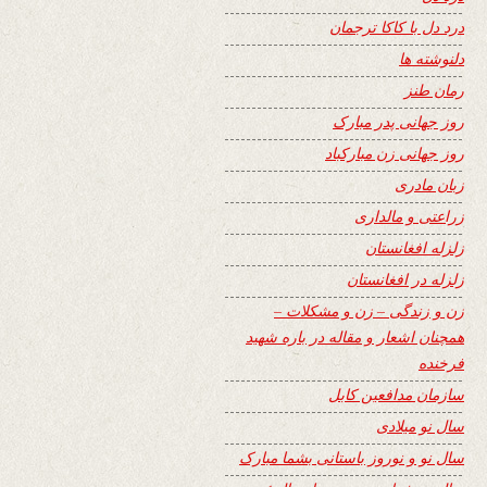
درد دل با کاکا ترجمان
دلنوشته ها
رمان طنز
روز جهانی پدر مبارک
روز جهانی زن مبارکباد
زبان مادری
زراعتی و مالداری
زلزله افغانستان
زلزله در افغانستان
زن و زندگی – زن و مشکلات –
همچنان اشعار و مقاله در باره شهید
فرخنده
سازمان مدافعین کابل
سال نو میلادی
سال نو و نوروز باستانی بشما مبارک