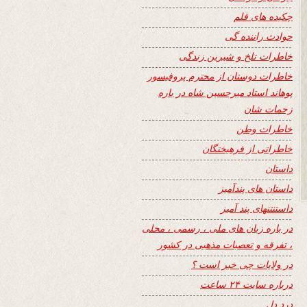
چکیده های قلم
حوادث راننده گی
خاطرات تلخ و شیرین زندگی
خاطرات دوستان از محترم پروفیسور
پوهاند استاد میرحسین شاه در باره
زحمات شان
خاطرات وطن
خاطراتی از فرهیختگان
داستان
داستان های پندآمیز
داستنتنهای پند آمیز
در باره زبان های ملی ، رسمی ، محلی
، تفرقه و تعصبات مذهبی در کشور
در ولایات چی خبر است ؟
درباره سایت ۲۴ ساعت
درد دل