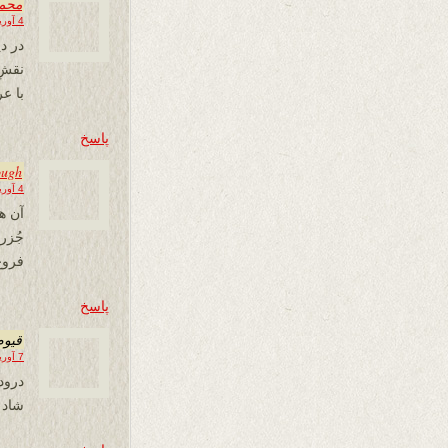
محمد
4 آوریل 2013 در 14:24
در دی
نقشِ
با ع
پاسخ
ough
4 آوریل 2013 در 17:18
آن ه
جُزر
فروغ
پاسخ
قیوم
7 آوریل 2013 در 11:35
درود
شاد 