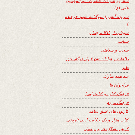
سالروز شهادت حضرت امیرالمؤمنین
علی (ع)
سروده آتش { سوگنامه شهید فرخنده
}
سولاتی از کاکا ترجمان
سیاسی
صحت و سلامتی
طاعات و عبادات تان قبول درگاه حق
طنز
عید همه مبارک
فراخوان ها
فرهنگ کتاب و کتابخوانی٬
فرهنگ مردم
کارتون های عتیق شاهد
کتاب هزار و یک حکایت ادبی تاریخی
کمپاین تفکرُ تحریر و عمل