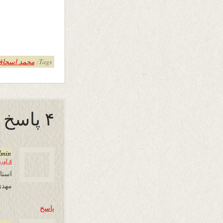
Tags:
محمد اسحاق "
۴ پاسخ به “یک سبد ابر بهار”
dmin
4 آوریل 2013 در 09:13
استا
مهدی
پاسخ