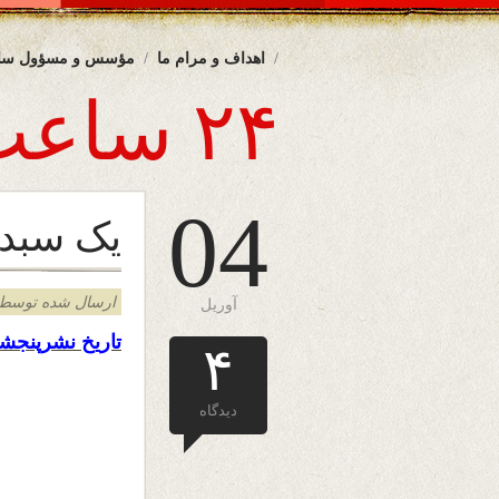
اهداف و مرام ما
مؤسس و مسؤول سا
۲۴ ساعت
04
یک سبد ا
ارسال شده توسط admin د
آوریل
تاریخ نشرپنجشن
۴
دیدگاه