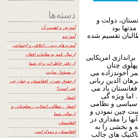
دسته‌ها
انستان، دولت و
مدتها بود
آموزش و اهمیت آن
البان تقسیم شده
آموزنده
آموزه های دینی ، اخلاقی و اجتماعی
ارسال نامه به مقامات افغان
براندازی امریکایی
از دفتر خاطرات برای شما
پهلوی چنان
مر آخوندزاده می
از مسؤول سایت
رهان الدین ربانی
ازحقوق بشردر افغانستان و جهان چی
غانستان یاد می
خبر است؟
 اما ویژه گی
اشعار
ن سیاسی و نظامی
اشعار ، مطالب انتخابی ، معلوماتی و
دست چین نمودن و
ارسالی شما
نها را مقداری در
افغانستان
ه و بخشی را به
افغانستان و دموکراسی
تاکتیک های جالب