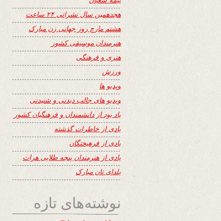
هجدهمین سال نشراتی ۲۴ ساعت
هشتم مارچ روز جهانی زن مبارک
هنرمندان موسیقی کشور
هنری و فرهنگی
ورزش
ویدیو ها
ویدیو های جالب دیدنی و شنیدنی
یاد بود از دانشمندان و فرهنگیان کشور
یادی از خاطرات گذشته
یادی از فرهیختگان
یادی از هنرمندان پنجه طلایی هرات
یلدای تان مبارک
نوشته‌های تازه