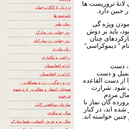
 لانۀ تروریست ها
درد دل با کاکا ترجمان
ر جبین دارد.
دلنوشته ها
نمودن ویژه گی
رمان طنز
ود، باید بر دوش
روز جهانی پدر مبارک
کارکردهای چنان
روز جهانی زن مبارکباد
ام ” دیموکراسی”
زبان مادری
زراعتی و مالداری
ت، دست
زلزله افغانستان
حمیل و دست
زلزله در افغانستان
ا از دست القاعده
زن و زندگی – زن و مشکلات –
ی شود. شرارت
همچنان اشعار و مقاله در باره شهید
مال مردم
فرخنده
رورده گان نماز نا
سازمان مدافعین کابل
شده اند، در کنار
سال نو میلادی
چنین خواسته اند.
سال نو و نوروز باستانی بشما مبارک