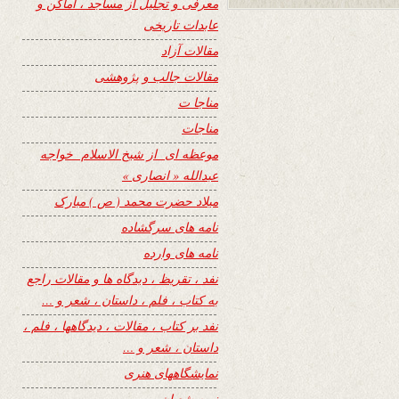
معرفی و تجلیل از مساجد ، اماکن و
عابدات تاریخی
مقالات آزاد
مقالات جالب و پژوهشی
مناجا ت
مناجات
موعظه ای از شیخ الاسلام خواجه
عبدالله « انصاری »
میلاد حضرت محمد ( ص ) مبارک
نامه های سرگشاده
نامه های وارده
نفد ، تقریظ ، دیدگاه ها و مقالات راجع
به کتاب ، فلم ، داستان ، شعر و …
نفد بر کتاب ، مقالات ، دیدگاهها ، فلم ،
داستان ، شعر و …
نمایشگاههای هنری
نیمه شعبان