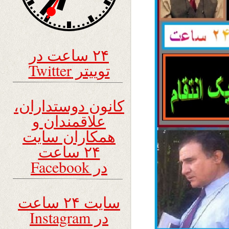
۲۴ ساعت در
توییتر Twitter
کانون دوستداران،
علاقمندان و
همکاران سایت
۲۴ ساعت
در Facebook
سایت ۲۴ ساعت
در Instagram