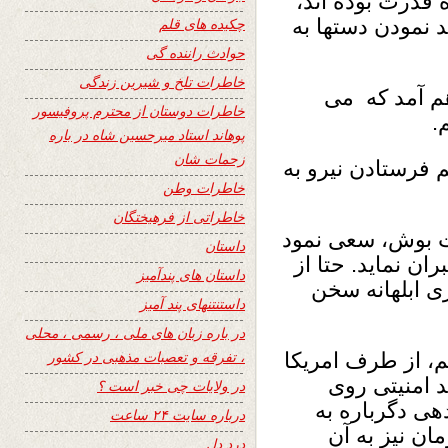
ۀ قدرت بوده اند،
ند نمودن دستها به
چکیده های قلم
حوادث راننده گی
خاطرات تلخ و شیرین زندگی
هم آمد که می
خاطرات دوستان از محترم پروفیسور
.
پوهاند استاد میرحسین شاه در باره
زحمات شان
م فرستادن نیرو به
خاطرات وطن
خاطراتی از فرهیختگان
ت بوش، سعی نمود
داستان
ن نماید. حتا از
داستان های پندآمیز
ی ابلهانه سخن
داستنتنهای پند آمیز
در باره زبان های ملی ، رسمی ، محلی
، تفرقه و تعصبات مذهبی در کشور
م، از طرف امریکا
 امنیتی روی
در ولایات چی خبر است ؟
هی دگرباره به
درباره سایت ۲۴ ساعت
ن نیز به آن
درد دل