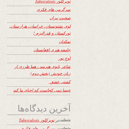
توبرکلوز Tuberculosis
سرگرمی های فکری
صحبت پیران
لوی پشتونستان، خراسان، هزارستان،
تورکستان و فدرالیزم !
نمکدان
جامعه هنری افغانستان
اوجِ نور
شاعر بانوی هنرمند ، هما طرزی از
زبان خودش (بخش دوم)
کشتی عشق
عیسا دمی کجاست که احیای ما کند
آخرین دیدگاه‌ها
admin
در
توبرکلوز Tuberculosis
admin
در
سرگرمی های فکری