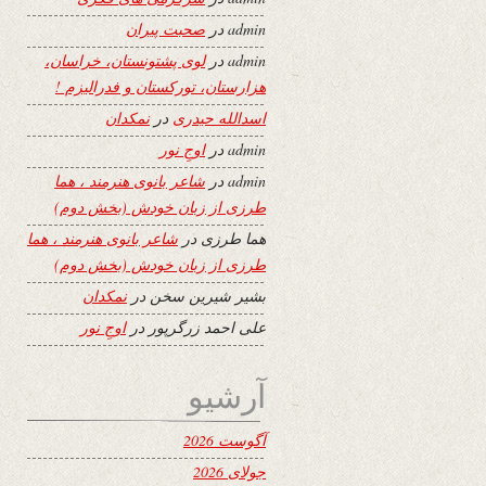
admin
در
صحبت پیران
admin
در
لوی پشتونستان، خراسان،
هزارستان، تورکستان و فدرالیزم !
اسدالله حیدری
در
نمکدان
admin
در
اوجِ نور
admin
در
شاعر بانوی هنرمند ، هما
طرزی از زبان خودش (بخش دوم)
هما طرزی
در
شاعر بانوی هنرمند ، هما
طرزی از زبان خودش (بخش دوم)
بشیر شیرین سخن
در
نمکدان
علی احمد زرگرپور
در
اوجِ نور
آرشیو
آگوست 2026
جولای 2026