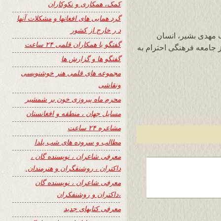
کمک، همکاری و نکوکاران
گرد همایی های افغانها و مشکلات آنها
د ر خارج از کشور
 مهدی بشیر، انسان
گفتگو با همکاران قلمی ۲۴ ساعت
ز جامعه فرهنگی احترام به
گفتگو ها و گزارش ها
مجموعه های قلمی هنر خوشنویسی
ونقاشی
محرم ماه پیروزی خون بر شمشیر
مسایل جهان ، منطقه و افغانستان
مشاعره ۲۴ ساعت
مطالب و سروده های شب یلدا
معرفی شاعران ، نویسنده گان ،
داکتران ، روشنفگران و هنرمندان.
معرفی شاعران ، نویسنده گان
،داکتران و روشنفکران
معرفی کتابهای جدید