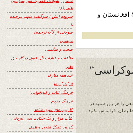
سالروز شهادت حضرت امیرالمؤمنین
علی (ع)
 افغانستان و
سروده آتش { سوگنامه شهید فرخنده
}
سولاتی از کاکا ترجمان
سیاسی
صحت و سلامتی
طاعات و عبادات تان قبول درگاه حق
طنز
عید همه مبارک
فراخوان ها
فرهنگ کتاب و کتابخوانی٬
فرهنگ مردم
عی را هر روز شنبه در
کارتون های عتیق شاهد
بوط به آن فراموش نکنید .
کتاب هزار و یک حکایت ادبی تاریخی
کمپاین تفکرُ تحریر و عمل