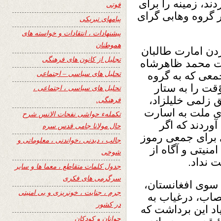
د، زمینه را برای
فوتی
 گروه وهابی گرای
پیامهای تبریکی
پیشنهادات ، انتقادات و خواسته های
هموطنان
دن امارت طالبان
تجلیل از کانون های فرهنگی
شت محمد ظاهرشاه
تحلیل های سیاسی – اجتماعی
جمعی که به گروه
ت را به ستار
تحلیل های سیاسی ، اجتماعی ،
 زلمی خلیلزاد،
فرهنگی.
ای ملت به اسارت
تکملهء حواشی نفحات الانس شرح
وردند که اگر
حال مولانا جامی قدس سره
 برای جمعی رموز
جالب ، دیدنی ،خواندنی ، معلوماتی و
منیتی و آگاه از
شوخی
 نداد.
جدول کلمات متقاطع ، معما ها و سایر
سرگرمی های فکری
سوی افغانستان،
جرم ، جنایت ، خونریزی و بی امنیتی
تصاب، درغیاب به
در کشور
د این برداشت که
جوانان و کودکان