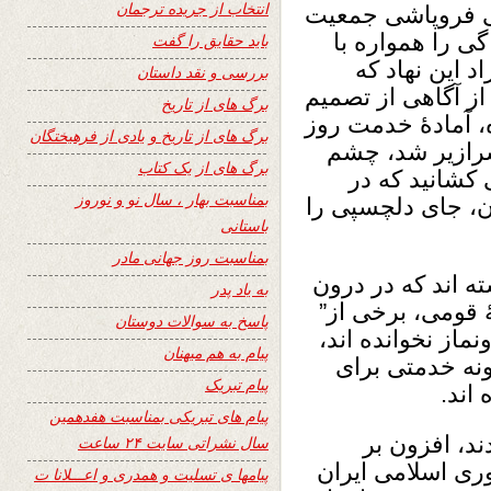
انتخاب از جریده ترجمان
یی فروپاشی جمعیت
ی را همواره با
باید حقایق را گفت
د این نهاد که
بررسی و نقد داستان
از آگاهی از تصمیم
برگ های از تاریخ
، آمادۀ خدمت روز
برگ های از تاریخ و یادی از فرهیختگان
سرازیر شد، چشم
برگ های از یک کتاب
 کشانید که در
بمناسبت بهار ، سال نو و نوروز
، جای دلچسپی را
باستانی
بمناسبت روز جهانی مادر
ه اند که در درون
به یاد پدر
ۀ قومی، برخی از”
پاسخ به سوالات دوستان
نماز نخوانده اند،
پیام به هم میهنان
ونه خدمتی برای
پیام تبریک
اند.
پیام های تبریکی بمناسبت هفدهمین
ند، افزون بر
سال نشراتی سایت ۲۴ ساعت
ری اسلامی ایران
پیامها ی تسلیت و همدری و اعـــلانا ت