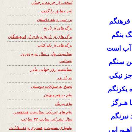
انتخاب از جریده ترجمان
باید حقایق را گفت
بررسی و نقد داستان
 فرهنگم
برگ های از تاریخ
یگ بنگم
برگ های از تاریخ و یادی از فرهیختگان
برگ های از یک کتاب
ۀ آب است
بمناسبت بهار ، سال نو و نوروز
باستانی
بن سنگم
بمناسبت روز جهانی مادر
جز نیکی
به یاد پدر
پاسخ به سوالات دوستان
 یکرنگم
پیام به هم میهنان
یا هـرگز
پیام تبریک
پیام های تبریکی بمناسبت هفدهمین
 نیرنگم
سال نشراتی سایت ۲۴ ساعت
پیامها ی تسلیت و همدری و اعـــلانا ت
هـورایی