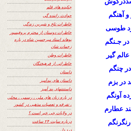
سددرگوش
چکیده های قلم
و آهنگم
حوادث راننده گی
خاطرات تلخ و شیرین زندگی
رد طوسی
خاطرات دوستان از محترم پروفیسور
پوهاند استاد میرحسین شاه در باره
 در جـنگم
زحمات شان
عالم گیر
خاطرات وطن
خاطراتی از فرهیختگان
در چنگم
داستان
داستان های پندآمیز
 در بزم
داستنتنهای پند آمیز
ه آونگم
در باره زبان های ملی ، رسمی ، محلی
، تفرقه و تعصبات مذهبی در کشور
ند عطارم
در ولایات چی خبر است ؟
نگ‏رنگم
درباره سایت ۲۴ ساعت
درد دل