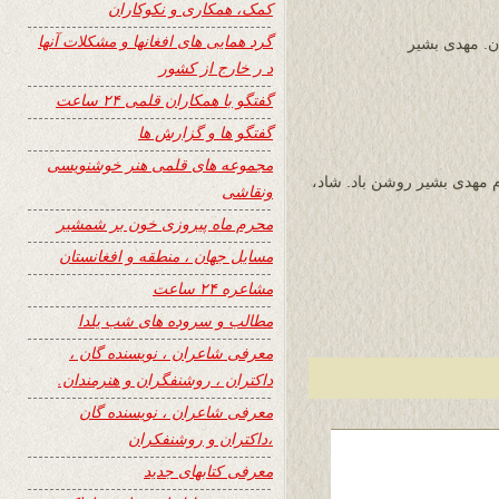
کمک، همکاری و نکوکاران
گرد همایی های افغانها و مشکلات آنها
ن. مهدی بشیر
د ر خارج از کشور
گفتگو با همکاران قلمی ۲۴ ساعت
گفتگو ها و گزارش ها
مجموعه های قلمی هنر خوشنویسی
ست محترم مهدی بشیر روشن باد. شاد،
ونقاشی
محرم ماه پیروزی خون بر شمشیر
مسایل جهان ، منطقه و افغانستان
مشاعره ۲۴ ساعت
مطالب و سروده های شب یلدا
معرفی شاعران ، نویسنده گان ،
داکتران ، روشنفگران و هنرمندان.
معرفی شاعران ، نویسنده گان
،داکتران و روشنفکران
معرفی کتابهای جدید