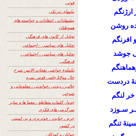
فوتی
ارژنگم
پیامهای تبریکی
پیشنهادات ، انتقادات و خواسته های
ده روشن
هموطنان
تجلیل از کانون های فرهنگی
و افرنگم
تحلیل های سیاسی – اجتماعی
می جوشد
تحلیل های سیاسی ، اجتماعی ،
فرهنگی.
هماهنگم
تکملهء حواشی نفحات الانس شرح
حال مولانا جامی قدس سره
ۀ دردست
جالب ، دیدنی ،خواندنی ، معلوماتی و
شوخی
خر لنگم
جدول کلمات متقاطع ، معما ها و سایر
ـر سـوزد
سرگرمی های فکری
جرم ، جنایت ، خونریزی و بی امنیتی
ینۀ تنگم
در کشور
جوانان و کودکان