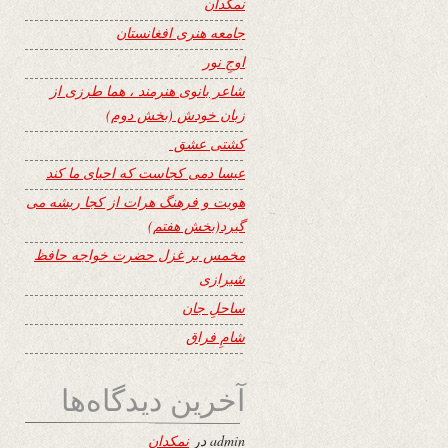
نمکدان
جامعه هنری افغانستان
اوجِ نور
شاعر بانوی هنرمند ، هما طرزی از
زبان خودش (بخش دوم)
کشتی عشق
عیسا دمی کجاست که احیای ما کند
هویت و فرهنگ هرات از کجا ریشه می
گیرد(بخش هفتم)
مخمس بر غزل حضرت خواجه حافظ
شیرازی
ساحلِ جان
شامِ فراق
آخرین دیدگاه‌ها
admin
در
نمکدان