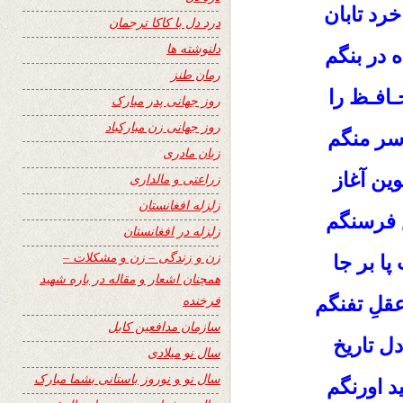
رد تابان
درد دل با کاکا ترجمان
دلنوشته ها
 در بنگم
رمان طنز
ـافـظ را
روز جهانی پدر مبارک
روز جهانی زن مبارکباد
 سر منگم
زبان مادری
ین آغاز
زراعتی و مالداری
زلزله افغانستان
 فرسنگم
زلزله در افغانستان
زن و زندگی – زن و مشکلات –
پا بر جا
همچنان اشعار و مقاله در باره شهید
فرخنده
قلِ تفنگم
سازمان مدافعین کابل
دل تاریخ
سال نو میلادی
سال نو و نوروز باستانی بشما مبارک
 اورنگم