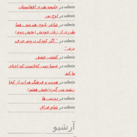
admin
در
جامعه هنری افغانستان
admin
در
اوجِ نور
admin
در
شاعر بانوی هنرمند ، هما
طرزی از زبان خودش (بخش دوم)
admin
در
” اگر کودک درونم حرف
بزند “
admin
در
کشتی عشق
admin
در
عیسا دمی کجاست که احیای
ما کند
admin
در
هویت و فرهنگ هرات از کجا
ریشه می گیرد(بخش هفتم)
admin
در
دوبیتی ها
admin
در
شامِ فراق
آرشیو