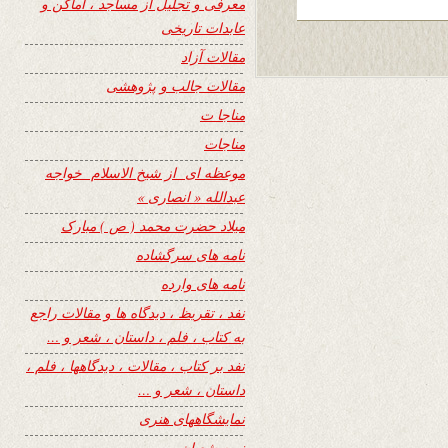
معرفی و تجلیل از مساجد ، اماکن و
عابدات تاریخی
مقالات آزاد
مقالات جالب و پژوهشی
مناجا ت
مناجات
موعظه ای از شیخ الاسلام خواجه
عبدالله « انصاری »
میلاد حضرت محمد ( ص ) مبارک
نامه های سرگشاده
نامه های وارده
نفد ، تقریظ ، دیدگاه ها و مقالات راجع
به کتاب ، فلم ، داستان ، شعر و …
نفد بر کتاب ، مقالات ، دیدگاهها ، فلم ،
داستان ، شعر و …
نمایشگاههای هنری
نیمه شعبان