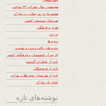
هجدهمین سال نشراتی ۲۴ ساعت
هشتم مارچ روز جهانی زن مبارک
هنرمندان موسیقی کشور
هنری و فرهنگی
ورزش
ویدیو ها
ویدیو های جالب دیدنی و شنیدنی
یاد بود از دانشمندان و فرهنگیان کشور
یادی از خاطرات گذشته
یادی از فرهیختگان
یادی از هنرمندان پنجه طلایی هرات
یلدای تان مبارک
نوشته‌های تازه