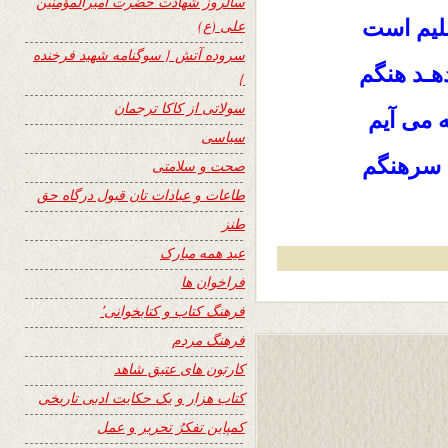
سالروز شهادت حضرت امیرالمؤمنین
لیم است
علی (ع)
سروده آتش { سوگنامه شهید فرخنده
هـد هنگم
}
سولاتی از کاکا ترجمان
 می آیم
سیاسی
م سرهنگم
صحت و سلامتی
طاعات و عبادات تان قبول درگاه حق
طنز
عید همه مبارک
فراخوان ها
فرهنگ کتاب و کتابخوانی٬
فرهنگ مردم
کارتون های عتیق شاهد
کتاب هزار و یک حکایت ادبی تاریخی
کمپاین تفکرُ تحریر و عمل