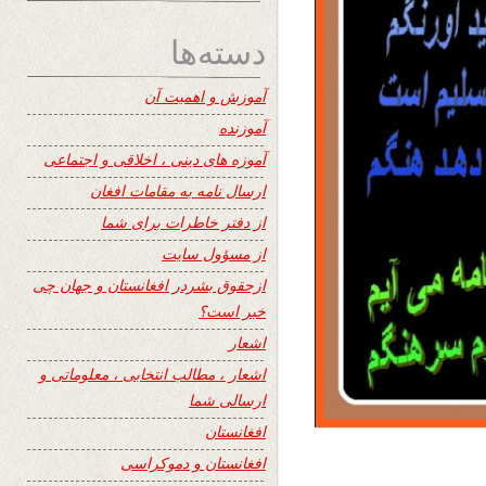
دسته‌ها
آموزش و اهمیت آن
آموزنده
آموزه های دینی ، اخلاقی و اجتماعی
ارسال نامه به مقامات افغان
از دفتر خاطرات برای شما
از مسؤول سایت
ازحقوق بشردر افغانستان و جهان چی
خبر است؟
اشعار
اشعار ، مطالب انتخابی ، معلوماتی و
ارسالی شما
افغانستان
افغانستان و دموکراسی