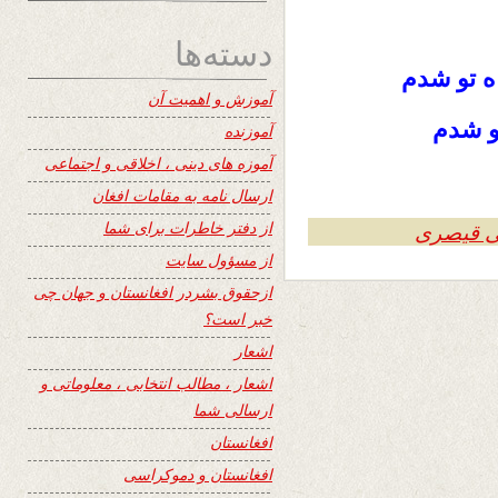
دسته‌ها
ﻩ ﺗﻮ ﺷﺪﻡ
آموزش و اهمیت آن
ﻮ ﺷﺪﻡ
آموزنده
آموزه های دینی ، اخلاقی و اجتماعی
ارسال نامه به مقامات افغان
از دفتر خاطرات برای شما
ی قیصری
از مسؤول سایت
ازحقوق بشردر افغانستان و جهان چی
خبر است؟
اشعار
اشعار ، مطالب انتخابی ، معلوماتی و
ارسالی شما
افغانستان
افغانستان و دموکراسی