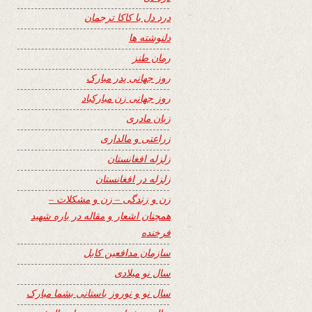
درد دل با کاکا ترجمان
دلنوشته ها
رمان طنز
روز جهانی پدر مبارک
روز جهانی زن مبارکباد
زبان مادری
زراعتی و مالداری
زلزله افغانستان
زلزله در افغانستان
زن و زندگی – زن و مشکلات –
همچنان اشعار و مقاله در باره شهید
فرخنده
سازمان مدافعین کابل
سال نو میلادی
سال نو و نوروز باستانی بشما مبارک