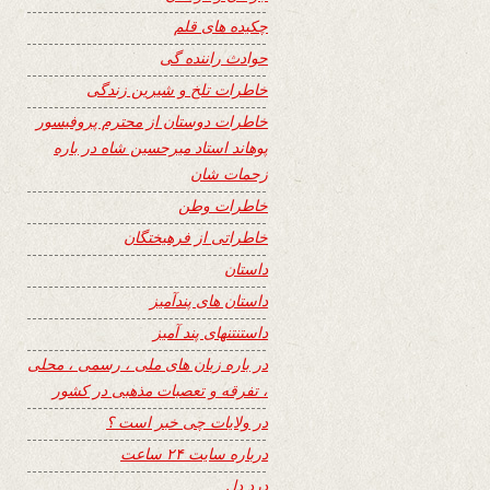
چکیده های قلم
حوادث راننده گی
خاطرات تلخ و شیرین زندگی
خاطرات دوستان از محترم پروفیسور
پوهاند استاد میرحسین شاه در باره
زحمات شان
خاطرات وطن
خاطراتی از فرهیختگان
داستان
داستان های پندآمیز
داستنتنهای پند آمیز
در باره زبان های ملی ، رسمی ، محلی
، تفرقه و تعصبات مذهبی در کشور
در ولایات چی خبر است ؟
درباره سایت ۲۴ ساعت
درد دل