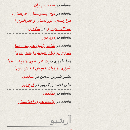
admin
در
صحبت پیران
admin
در
لوی پشتونستان، خراسان،
هزارستان، تورکستان و فدرالیزم !
اسدالله حیدری
در
نمکدان
admin
در
اوجِ نور
admin
در
شاعر بانوی هنرمند ، هما
طرزی از زبان خودش (بخش دوم)
هما طرزی
در
شاعر بانوی هنرمند ، هما
طرزی از زبان خودش (بخش دوم)
بشیر شیرین سخن
در
نمکدان
علی احمد زرگرپور
در
اوجِ نور
admin
در
نمکدان
admin
در
جامعه هنری افغانستان
آرشیو