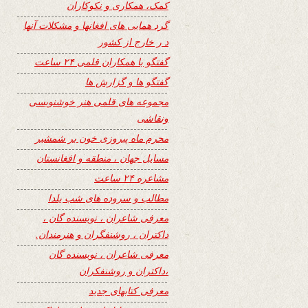
کمک، همکاری و نکوکاران
گرد همایی های افغانها و مشکلات آنها
د ر خارج از کشور
گفتگو با همکاران قلمی ۲۴ ساعت
گفتگو ها و گزارش ها
مجموعه های قلمی هنر خوشنویسی
ونقاشی
محرم ماه پیروزی خون بر شمشیر
مسایل جهان ، منطقه و افغانستان
مشاعره ۲۴ ساعت
مطالب و سروده های شب یلدا
معرفی شاعران ، نویسنده گان ،
داکتران ، روشنفگران و هنرمندان.
معرفی شاعران ، نویسنده گان
،داکتران و روشنفکران
معرفی کتابهای جدید