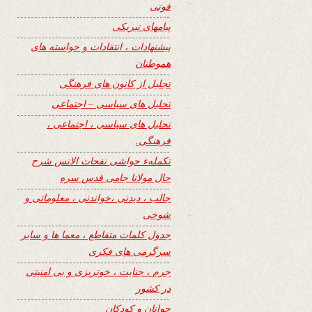
فوتی
پیامهای تبریکی
پیشنهادات ، انتقادات و خواسته های
هموطنان
تجلیل از کانون های فرهنگی
تحلیل های سیاسی – اجتماعی
تحلیل های سیاسی ، اجتماعی ،
فرهنگی.
تکملهء حواشی نفحات الانس شرح
حال مولانا جامی قدس سره
جالب ، دیدنی ،خواندنی ، معلوماتی و
شوخی
جدول کلمات متقاطع ، معما ها و سایر
سرگرمی های فکری
جرم ، جنایت ، خونریزی و بی امنیتی
در کشور
جوانان و کودکان