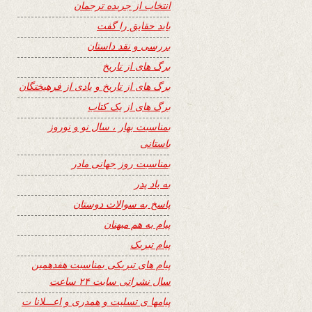
انتخاب از جریده ترجمان
باید حقایق را گفت
بررسی و نقد داستان
برگ های از تاریخ
برگ های از تاریخ و یادی از فرهیختگان
برگ های از یک کتاب
بمناسبت بهار ، سال نو و نوروز
باستانی
بمناسبت روز جهانی مادر
به یاد پدر
پاسخ به سوالات دوستان
پیام به هم میهنان
پیام تبریک
پیام های تبریکی بمناسبت هفدهمین
سال نشراتی سایت ۲۴ ساعت
پیامها ی تسلیت و همدری و اعـــلانا ت