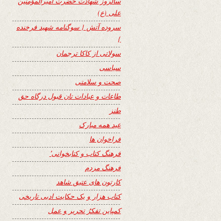
سالروز شهادت حضرت امیرالمؤمنین
علی (ع)
سروده آتش { سوگنامه شهید فرخنده
}
سولاتی از کاکا ترجمان
سیاسی
صحت و سلامتی
طاعات و عبادات تان قبول درگاه حق
طنز
عید همه مبارک
فراخوان ها
فرهنگ کتاب و کتابخوانی٬
فرهنگ مردم
کارتون های عتیق شاهد
کتاب هزار و یک حکایت ادبی تاریخی
کمپاین تفکرُ تحریر و عمل