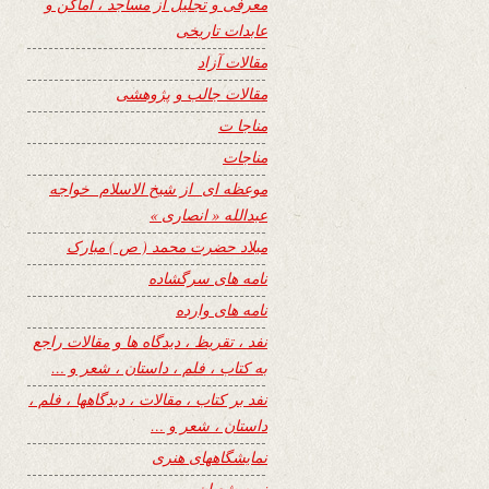
معرفی و تجلیل از مساجد ، اماکن و
عابدات تاریخی
مقالات آزاد
مقالات جالب و پژوهشی
مناجا ت
مناجات
موعظه ای از شیخ الاسلام خواجه
عبدالله « انصاری »
میلاد حضرت محمد ( ص ) مبارک
نامه های سرگشاده
نامه های وارده
نفد ، تقریظ ، دیدگاه ها و مقالات راجع
به کتاب ، فلم ، داستان ، شعر و …
نفد بر کتاب ، مقالات ، دیدگاهها ، فلم ،
داستان ، شعر و …
نمایشگاههای هنری
نیمه شعبان