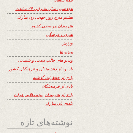
هجدهمین سال نشراتی ۲۴ ساعت
هشتم مارچ روز جهانی زن مبارک
هنرمندان موسیقی کشور
هنری و فرهنگی
ورزش
ویدیو ها
ویدیو های جالب دیدنی و شنیدنی
یاد بود از دانشمندان و فرهنگیان کشور
یادی از خاطرات گذشته
یادی از فرهیختگان
یادی از هنرمندان پنجه طلایی هرات
یلدای تان مبارک
نوشته‌های تازه