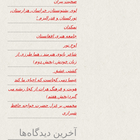
صحبت پیران
لوی پشتونستان، خراسان، هزارستان،
تورکستان و فدرالیزم !
نمکدان
جامعه هنری افغانستان
اوجِ نور
شاعر بانوی هنرمند ، هما طرزی از
زبان خودش (بخش دوم)
کشتی عشق
عیسا دمی کجاست که احیای ما کند
هویت و فرهنگ هرات از کجا ریشه می
گیرد(بخش هفتم)
مخمس بر غزل حضرت خواجه حافظ
شیرازی
آخرین دیدگاه‌ها