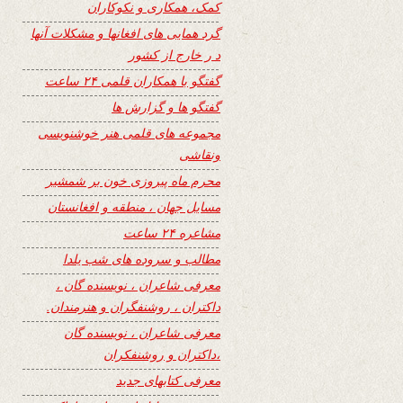
کمک، همکاری و نکوکاران
گرد همایی های افغانها و مشکلات آنها
د ر خارج از کشور
گفتگو با همکاران قلمی ۲۴ ساعت
گفتگو ها و گزارش ها
مجموعه های قلمی هنر خوشنویسی
ونقاشی
محرم ماه پیروزی خون بر شمشیر
مسایل جهان ، منطقه و افغانستان
مشاعره ۲۴ ساعت
مطالب و سروده های شب یلدا
معرفی شاعران ، نویسنده گان ،
داکتران ، روشنفگران و هنرمندان.
معرفی شاعران ، نویسنده گان
،داکتران و روشنفکران
معرفی کتابهای جدید