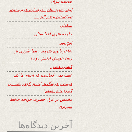
صحبت پیران
لوی پشتونستان، خراسان، هزارستان،
تورکستان و فدرالیزم !
نمکدان
جامعه هنری افغانستان
اوجِ نور
شاعر بانوی هنرمند ، هما طرزی از
زبان خودش (بخش دوم)
کشتی عشق
عیسا دمی کجاست که احیای ما کند
هویت و فرهنگ هرات از کجا ریشه می
گیرد(بخش هفتم)
مخمس بر غزل حضرت خواجه حافظ
شیرازی
آخرین دیدگاه‌ها