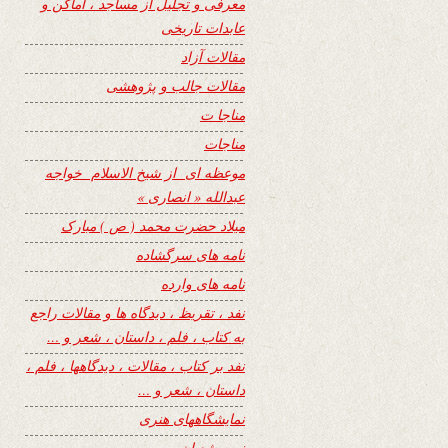
معرفی و تجلیل از مساجد ، اماکن و
عابدات تاریخی
مقالات آزاد
مقالات جالب و پژوهشی
مناجا ت
مناجات
موعظه ای از شیخ الاسلام خواجه
عبدالله « انصاری »
میلاد حضرت محمد ( ص ) مبارک
نامه های سرگشاده
نامه های وارده
نفد ، تقریظ ، دیدگاه ها و مقالات راجع
به کتاب ، فلم ، داستان ، شعر و …
نفد بر کتاب ، مقالات ، دیدگاهها ، فلم ،
داستان ، شعر و …
نمایشگاههای هنری
نیمه شعبان