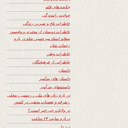
چکیده های قلم
حوادث راننده گی
خاطرات تلخ و شیرین زندگی
خاطرات دوستان از محترم پروفیسور
پوهاند استاد میرحسین شاه در باره
زحمات شان
خاطرات وطن
خاطراتی از فرهیختگان
داستان
داستان های پندآمیز
داستنتنهای پند آمیز
در باره زبان های ملی ، رسمی ، محلی
، تفرقه و تعصبات مذهبی در کشور
در ولایات چی خبر است ؟
درباره سایت ۲۴ ساعت
درد دل