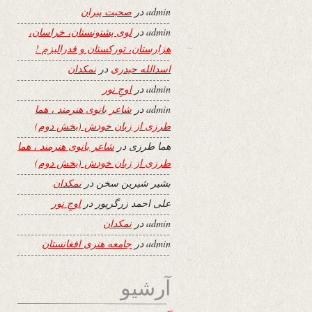
admin
در
صحبت پیران
admin
در
لوی پشتونستان، خراسان،
هزارستان، تورکستان و فدرالیزم !
اسدالله حیدری
در
نمکدان
admin
در
اوجِ نور
admin
در
شاعر بانوی هنرمند ، هما
طرزی از زبان خودش (بخش دوم)
هما طرزی
در
شاعر بانوی هنرمند ، هما
طرزی از زبان خودش (بخش دوم)
بشیر شیرین سخن
در
نمکدان
علی احمد زرگرپور
در
اوجِ نور
admin
در
نمکدان
admin
در
جامعه هنری افغانستان
آرشیو