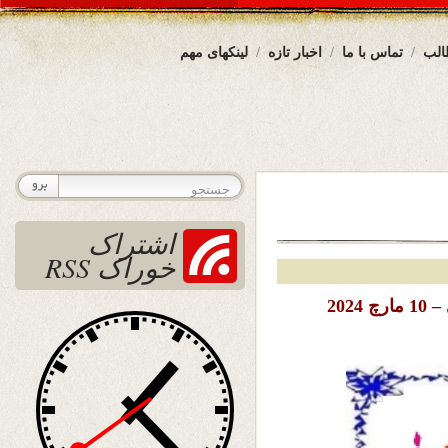
الب
تماس با ما
اخبار تازه
لینکهای مهم
اشتراک
خوراک RSS
تاریخ نشر: یکشنبه 20 حوت (اسفند) 1402 خورشیدی – 10 مارچ 2024