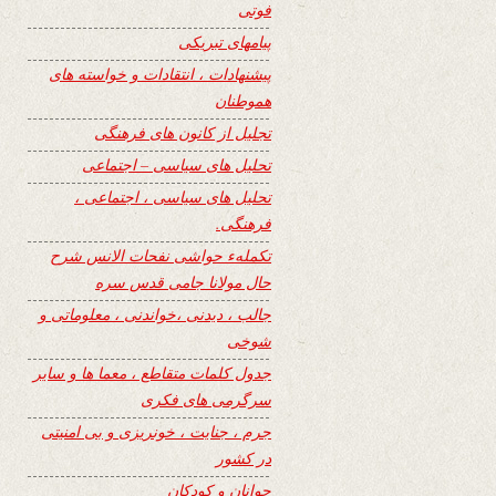
فوتی
پیامهای تبریکی
پیشنهادات ، انتقادات و خواسته های
هموطنان
تجلیل از کانون های فرهنگی
تحلیل های سیاسی – اجتماعی
تحلیل های سیاسی ، اجتماعی ،
فرهنگی.
تکملهء حواشی نفحات الانس شرح
حال مولانا جامی قدس سره
جالب ، دیدنی ،خواندنی ، معلوماتی و
شوخی
جدول کلمات متقاطع ، معما ها و سایر
سرگرمی های فکری
جرم ، جنایت ، خونریزی و بی امنیتی
در کشور
جوانان و کودکان