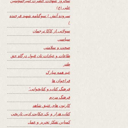
سالروز شهادت حضرت امیرالمؤمنین
علی (ع)
سروده آتش { سوگنامه شهید فرخنده
}
سولاتی از کاکا ترجمان
سیاسی
صحت و سلامتی
طاعات و عبادات تان قبول درگاه حق
طنز
عید همه مبارک
فراخوان ها
فرهنگ کتاب و کتابخوانی٬
فرهنگ مردم
کارتون های عتیق شاهد
کتاب هزار و یک حکایت ادبی تاریخی
کمپاین تفکرُ تحریر و عمل