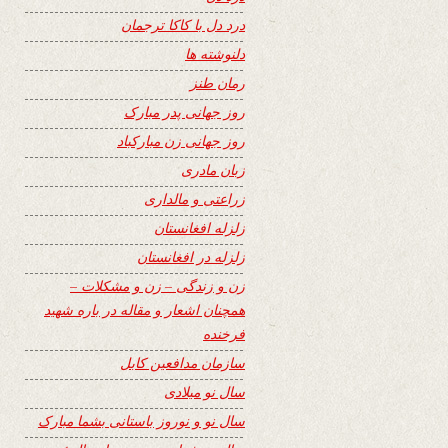
درد دل با کاکا ترجمان
دلنوشته ها
رمان طنز
روز جهانی پدر مبارک
روز جهانی زن مبارکباد
زبان مادری
زراعتی و مالداری
زلزله افغانستان
زلزله در افغانستان
زن و زندگی – زن و مشکلات –
همچنان اشعار و مقاله در باره شهید
فرخنده
سازمان مدافعین کابل
سال نو میلادی
سال نو و نوروز باستانی بشما مبارک