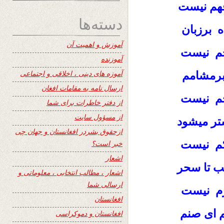
 فهم نیست
دسته‌ها
ه برزبان
آموزش و اهمیت آن
خم نیست
آموزنده
آموزه های دینی ، اخلاقی و اجتماعی
برمشامم
ارسال نامه به مقامات افغان
رحم نیست
از دفتر خاطرات برای شما
از مسؤول سایت
تر میشود
ازحقوق بشردر افغانستان و جهان چی
کم نیست
خبر است؟
اشعار
ب تا سحر
اشعار ، مطالب انتخابی ، معلوماتی و
ارسالی شما
رم نیست
افغانستان
م ای صنم
افغانستان و دموکراسی