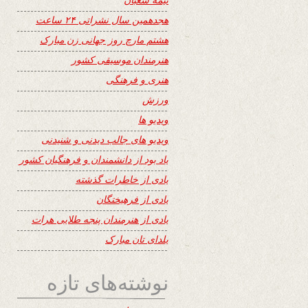
هجدهمین سال نشراتی ۲۴ ساعت
هشتم مارچ روز جهانی زن مبارک
هنرمندان موسیقی کشور
هنری و فرهنگی
ورزش
ویدیو ها
ویدیو های جالب دیدنی و شنیدنی
یاد بود از دانشمندان و فرهنگیان کشور
یادی از خاطرات گذشته
یادی از فرهیختگان
یادی از هنرمندان پنجه طلایی هرات
یلدای تان مبارک
نوشته‌های تازه