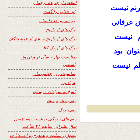
انتخاب از جریده ترجمان
رنم نیست
باید حقایق را گفت
بررسی و نقد داستان
ش عرفانی
برگ های از تاریخ
هم نیست
برگ های از تاریخ و یادی از فرهیختگان
برگ های از یک کتاب
توان بود
بمناسبت بهار ، سال نو و نوروز
الم نیست
باستانی
بمناسبت روز جهانی مادر
به یاد پدر
پاسخ به سوالات دوستان
پیام به هم میهنان
پیام تبریک
پیام های تبریکی بمناسبت هفدهمین
سال نشراتی سایت ۲۴ ساعت
پیامها ی تسلیت و همدری و اعـــلانا ت