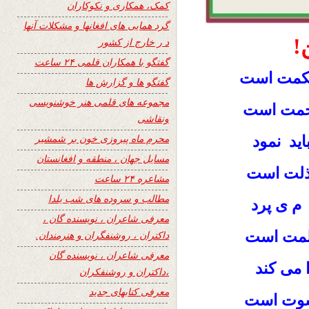
کمک، همکاری و نکوکاران
گرد همایی های افغانها و مشکلات آنها
!
د ر خارج از کشور
گفتگو با همکاران قلمی ۲۴ ساعت
حکمت است
گفتگو ها و گزارش ها
مجموعه های قلمی هنر خوشنویسی
رحمت است
ونقاشی
محرم ماه پیروزی خون بر شمشیر
ید نمود
مسایل جهان ، منطقه و افغانستان
ذلت است
مشاعره ۲۴ ساعت
مطالب و سروده های شب یلدا
م ی پرد
معرفی شاعران ، نویسنده گان ،
 ظلمت است
داکتران ، روشنفگران و هنرمندان.
معرفی شاعران ، نویسنده گان
 می کند
،داکتران و روشنفکران
معرفی کتابهای جدید
 کسوت است