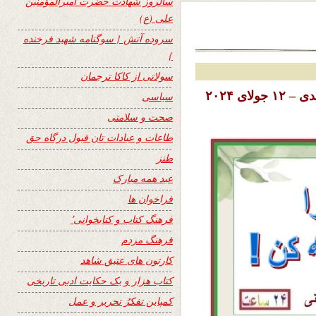
سالروز شهادت حضرت امیرالمؤمنین
علی (ع)
سروده آتش { سوگنامه شهید فرخنده
}
سولاتی از کاکا ترجمان
تاریخ نشر : جمعه ۲۲ سرطان ( تیر ) ۱۴۰۳ خورشیدی – ۱۲ جولای ۲۰۲۴
سیاسی
صحت و سلامتی
طاعات و عبادات تان قبول درگاه حق
طنز
عید همه مبارک
فراخوان ها
فرهنگ کتاب و کتابخوانی٬
فرهنگ مردم
کارتون های عتیق شاهد
کتاب هزار و یک حکایت ادبی تاریخی
کمپاین تفکرُ تحریر و عمل