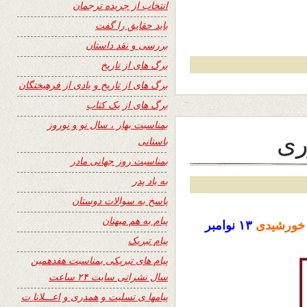
انتخاب از جریده ترجمان
باید حقایق را گفت
بررسی و نقد داستان
برگ های از تاریخ
برگ های از تاریخ و یادی از فرهیختگان
برگ های از یک کتاب
بمناسبت بهار ، سال نو و نوروز
ری
باستانی
بمناسبت روز جهانی مادر
به یاد پدر
پاسخ به سوالات دوستان
پیام به هم میهنان
ورشیدی
۱۳
نوامبر
پیام تبریک
پیام های تبریکی بمناسبت هفدهمین
سال نشراتی سایت ۲۴ ساعت
پیامها ی تسلیت و همدری و اعـــلانا ت