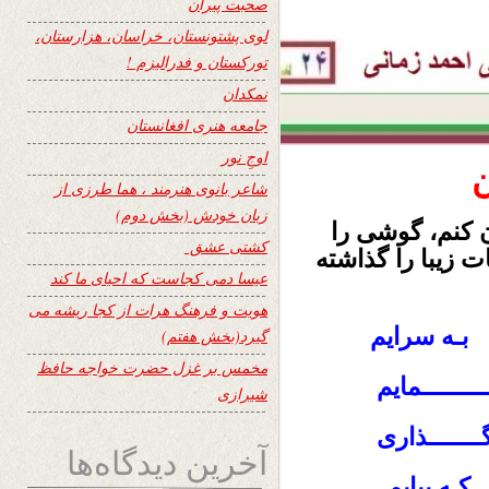
صحبت پیران
لوی پشتونستان، خراسان، هزارستان،
تورکستان و فدرالیزم !
نمکدان
جامعه هنری افغانستان
اوجِ نور
ن
شاعر بانوی هنرمند ، هما طرزی از
زبان خودش (بخش دوم)
ن کنم، گوشی را
کشتی عشق
ت زیبا را گذاشته
عیسا دمی کجاست که احیای ما کند
هویت و فرهنگ هرات از کجا ریشه می
 بـه سرایم
گیرد(بخش هفتم)
مخمس بر غزل حضرت خواجه حافظ
ـــــــمایم
شیرازی
ـــــــذاری
آخرین دیدگاه‌ها
ـه بیایم