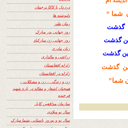
ام
اندیشه
درد دل با کاکا ترجمان
ن شما “
دلنوشته ها
رمان طنز
گذشت
روز جهانی پدر مبارک
ین گذشت
روز جهانی زن مبارکباد
زبان مادری
ن گذشت
زراعتی و مالداری
زلزله افغانستان
وین گذشت
زلزله در افغانستان
ن شما”
زن و زندگی – زن و مشکلات –
همچنان اشعار و مقاله در باره شهید
فرخنده
سازمان مدافعین کابل
سال نو میلادی
سال نو و نوروز باستانی بشما مبارک