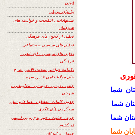
فوتی
پیامهای تبریکی
پیشنهادات ، انتقادات و خواسته های
هموطنان
تجلیل از کانون های فرهنگی
تحلیل های سیاسی – اجتماعی
تحلیل های سیاسی ، اجتماعی ،
فرهنگی.
تکملهء حواشی نفحات الانس شرح
وری
حال مولانا جامی قدس سره
جالب ، دیدنی ،خواندنی ، معلوماتی و
ان شما
شوخی
جدول کلمات متقاطع ، معما ها و سایر
تان شما
سرگرمی های فکری
تان شما
جرم ، جنایت ، خونریزی و بی امنیتی
در کشور
بان شما
جوانان و کودکان