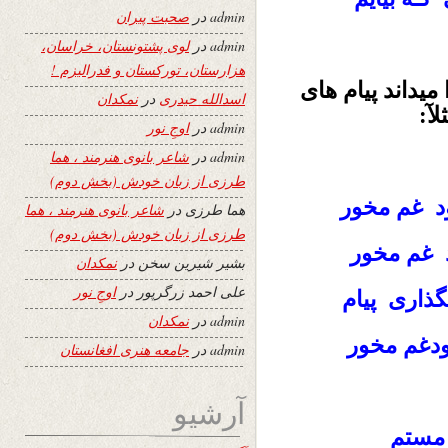
admin
در
صحبت پیران
admin
در
لوی پشتونستان، خراسان،
هزارستان، تورکستان و فدرالیزم !
یداند پیام های
اسدالله حیدری
در
نمکدان
آ:
admin
در
اوجِ نور
admin
در
شاعر بانوی هنرمند ، هما
طرزی از زبان خودش (بخش دوم)
ود غم مخور
هما طرزی
در
شاعر بانوی هنرمند ، هما
طرزی از زبان خودش (بخش دوم)
د غم مخور
بشیر شیرین سخن
در
نمکدان
علی احمد زرگرپور
در
اوجِ نور
ذاری پیام
admin
در
نمکدان
ودغم مخور
admin
در
جامعه هنری افغانستان
آرشیو
و مستم