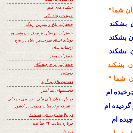
چکیده های قلم
ن شما”
حوادث راننده گی
ن بشکند
خاطرات تلخ و شیرین زندگی
خاطرات دوستان از محترم پروفیسور
ن بشکند
پوهاند استاد میرحسین شاه در باره
زحمات شان
ن بشکند
خاطرات وطن
ان بشکند
خاطراتی از فرهیختگان
داستان
ن شما “
داستان های پندآمیز
داستنتنهای پند آمیز
خیده ام
در باره زبان های ملی ، رسمی ، محلی
گردیده ام
، تفرقه و تعصبات مذهبی در کشور
در ولایات چی خبر است ؟
یده ام
درباره سایت ۲۴ ساعت
درد دل