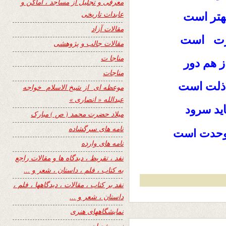
معرفی و تجلیل از مساجد ، اماکن و
عابدات تاریخی
بهتر است
مقالات آزاد
عزت است
مقالات جالب و پژوهشی
مناجا ت
ز هم دور
مناجات
 ذلت است
موعظه ای از شیخ الاسلام خواجه
عبدالله « انصاری »
اید
سرود
میلاد حضرت محمد ( ص ) مبارک
نامه های سرگشاده
حدت است
نامه های وارده
نفد ، تقریظ ، دیدگاه ها و مقالات راجع
به کتاب ، فلم ، داستان ، شعر و …
نفد بر کتاب ، مقالات ، دیدگاهها ، فلم ،
داستان ، شعر و …
نمایشگاههای هنری
نیمه شعبان