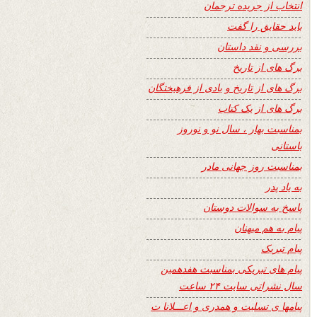
انتخاب از جریده ترجمان
باید حقایق را گفت
بررسی و نقد داستان
برگ های از تاریخ
برگ های از تاریخ و یادی از فرهیختگان
برگ های از یک کتاب
بمناسبت بهار ، سال نو و نوروز
باستانی
بمناسبت روز جهانی مادر
به یاد پدر
پاسخ به سوالات دوستان
پیام به هم میهنان
پیام تبریک
پیام های تبریکی بمناسبت هفدهمین
سال نشراتی سایت ۲۴ ساعت
پیامها ی تسلیت و همدری و اعـــلانا ت