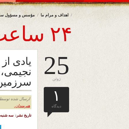
اهداف و مرام ما
مؤسس و مسؤول سا
۲۴ ساعت
25
یادی از
نجیمی، 
سرزمین 
ژوئن
۱
ارسال شده توسط admin د
هنرمندان.
دیدگاه
تاریخ نشر: سه شنبه 5 سرطان ( تیر ) ۱۴۰۳ خورشیدی – 25 جون ۲۰۲۴ میلادی – ملبورن – آسترال