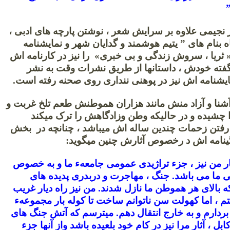
جیمی علاوه بر سرایش شعر ، نوشتن پارچه های ادبی ،
ه بنام های ” یتیم هوشمند و گدایان شهر و نمایشنامه
« ثریا ، سروش زندگی و بی خبری» را نیز در کارنامه اش
فته خودش ، داستانها از طریق نشرات وقت به نشر
ایشنامه اش نیز در پوهنی ننداری روی صحنه رفته است.
آشنا و آزاد منش مانند هزاران هموطنش طعم تلخ غربت و
 چشیده و در حالیکه وطن وزادگاهش را ترک میکند
ن رفتن زحمات چندین ساله اش میباشد ، چنانچه در بخش
ینامه اش د رخصوص آثارش چنین میگوید:
 من نیز ، جزء تراژیدی عمومی جامعهء ما و به خصوص
 ما می باشد. جنگ ، مهاجرت و دربدری پدیده های
ه بالای هر هموطن ما نازل شدند. من نیز راه دیار غریب
تم ، اما کهولت سن ناتوانم ساخت تا کوله بار مجموعهء
د بردارم و به خارج انتقال دهم. میترسم که آتش جنگ های
بل ، آثار مرا نیز در کام خود بلعیده باشد واز آنها جزء