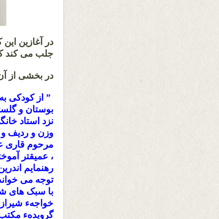
در آغازین این 
جلب می کند که
در بخشی از آن
” از کودکی به
بوستان و گلس
نزد استاد خانگ
وزن و ردیف و 
مرحوم قاری عب
، عمیقتر آموخ
رهنمایم اندرین
توجه می خواندن
با سبک های شع
خواجهء شیراز ،
گرویدهء مکتب