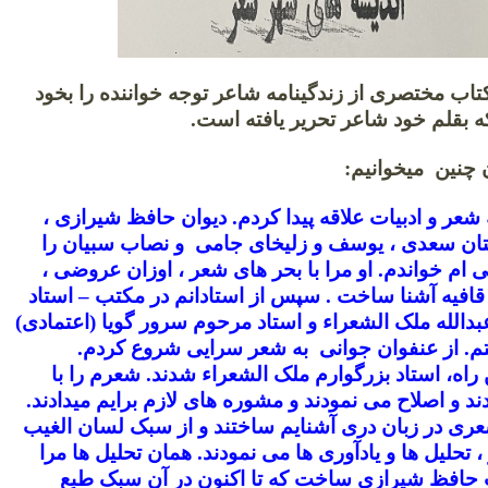
کتاب مختصری از زندگینامه شاعر توجه خواننده را بخود
 بقلم خود شاعر تحریر یافته است.
 چنین میخوانیم:
 شعر و ادبیات علاقه پیدا کردم. دیوان حافظ شیرازی ،
تان سعدی ، یوسف و زلیخای جامی و نصاب سبیان را
ی ام خواندم. او مرا با بحر های شعر ، اوزان عروضی ،
قافیه آشنا ساخت . سپس از استادانم در مکتب – استاد
دالله ملک الشعراء و استاد مرحوم سرور گویا (اعتمادی)
تم. از عنفوان جوانی به شعر سرایی شروع کردم.
 راه، استاد بزرگوارم ملک الشعراء شدند. شعرم را با
د و اصلاح می نمودند و مشوره های لازم برایم میدادند.
ری در زبان دری آشنایم ساختند و از سبک لسان الغیب
 تحلیل ها و یادآوری ها می نمودند. همان تحلیل ها مرا
 حافظ شیرازی ساخت که تا اکنون در آن سبک طبع