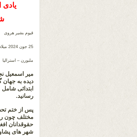
یادی ا
شا
قیوم بشیر هروی
25 جون 2024 میلادی
ملبورن – استرالیا
دیده به جهان گ
رسانید.
پس از ختم تحص
مختلف چون ری
حقوقدانان افغ
شهر های پشاور