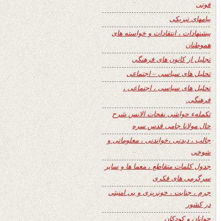
فوتی
پیامهای تبریکی
پیشنهادات ، انتقادات و خواسته های
هموطنان
تجلیل از کانون های فرهنگی
تحلیل های سیاسی – اجتماعی
تحلیل های سیاسی ، اجتماعی ،
فرهنگی.
تکملهء حواشی نفحات الانس شرح
حال مولانا جامی قدس سره
جالب ، دیدنی ،خواندنی ، معلوماتی و
شوخی
جدول کلمات متقاطع ، معما ها و سایر
سرگرمی های فکری
جرم ، جنایت ، خونریزی و بی امنیتی
در کشور
جوانان و کودکان