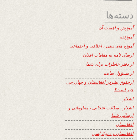
دسته‌ها
آموزش و اهمیت آن
آموزنده
آموزه های دینی ، اخلاقی و اجتماعی
ارسال نامه به مقامات افغان
از دفتر خاطرات برای شما
از مسؤول سایت
ازحقوق بشردر افغانستان و جهان چی
خبر است؟
اشعار
اشعار ، مطالب انتخابی ، معلوماتی و
ارسالی شما
افغانستان
افغانستان و دموکراسی