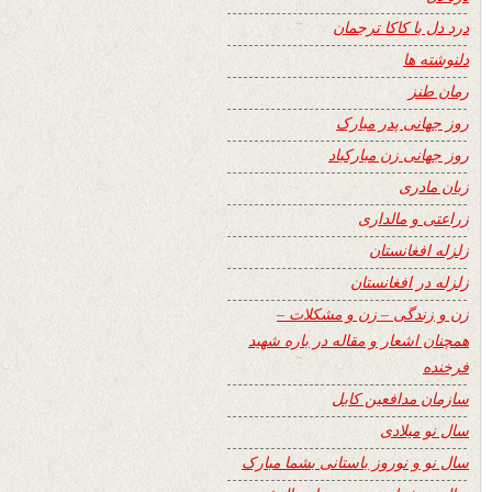
درد دل با کاکا ترجمان
دلنوشته ها
رمان طنز
روز جهانی پدر مبارک
روز جهانی زن مبارکباد
زبان مادری
زراعتی و مالداری
زلزله افغانستان
زلزله در افغانستان
زن و زندگی – زن و مشکلات –
همچنان اشعار و مقاله در باره شهید
فرخنده
سازمان مدافعین کابل
سال نو میلادی
سال نو و نوروز باستانی بشما مبارک