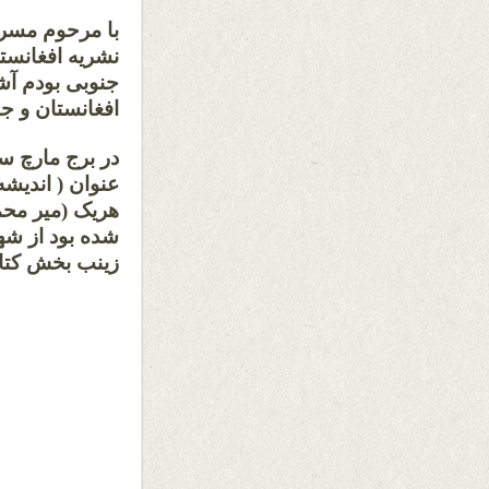
نشریه افغانست
جنوبی بودم آش
افغانستان و جه
عنوان ( اندیش
هریک (میر محم
شده بود از شهر
زینب بخش کتا