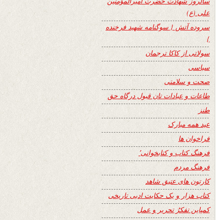
سالروز شهادت حضرت امیرالمؤمنین
علی (ع)
سروده آتش { سوگنامه شهید فرخنده
}
سولاتی از کاکا ترجمان
سیاسی
صحت و سلامتی
طاعات و عبادات تان قبول درگاه حق
طنز
عید همه مبارک
فراخوان ها
فرهنگ کتاب و کتابخوانی٬
فرهنگ مردم
کارتون های عتیق شاهد
کتاب هزار و یک حکایت ادبی تاریخی
کمپاین تفکرُ تحریر و عمل