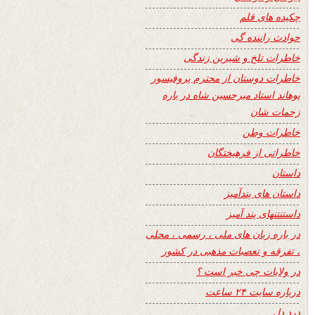
چکیده های قلم
حوادث راننده گی
خاطرات تلخ و شیرین زندگی
خاطرات دوستان از محترم پروفیسور
پوهاند استاد میرحسین شاه در باره
زحمات شان
خاطرات وطن
خاطراتی از فرهیختگان
داستان
داستان های پندآمیز
داستنتنهای پند آمیز
در باره زبان های ملی ، رسمی ، محلی
، تفرقه و تعصبات مذهبی در کشور
در ولایات چی خبر است ؟
درباره سایت ۲۴ ساعت
درد دل