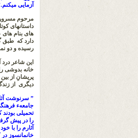
آزمایی میکنم.”
مرحوم مسرور ن
داستانهای کوتا
های بنام های 
دارد که طبق گ
رسیده و دو نم
این شاعر درد 
خانه بدوشی را
پریشانِ از بی
دیگری از زندگ
” سرنوشت آثار
جامعهء فرهنگی
تحمیلی بودند ک
را در پیش گرف
آثارم را با خو
خانمانسوز در کا