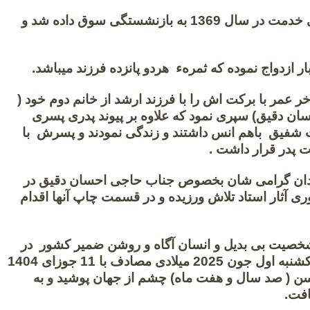
و پس از عمری خدمت در سال 1369 به بازنشستگی سوق داده شد و
ار ازدواج نموده که ثمرهء هردو پانزده فرزند میباشد.
ر عمر با برکت اش را با فرزند ارشد از خانم دوم خود (
سان دقیق) سپری نمود که علاوه بر پیوند پدری پسری
 شفیق باهم انس داشتند و زندگی نمودند و پسرش با
 پدر قرار داشت .
ندان گرامی شان بخصوص جناب حاجی احسان دقیق در
 آثار استاد تلاش ورزیده و در قسمت چاپ آنها اقدام
شخصیت بی بدیل و انسان آگاه و روشن ضمیر کشور در
سحرگاه روز یکشنبه اول جون 2025 میلادی مصادف با 11 جوزای 1404
ن ( صد سال و هفت ماه) چشم از جهان پوشید و به
افت.