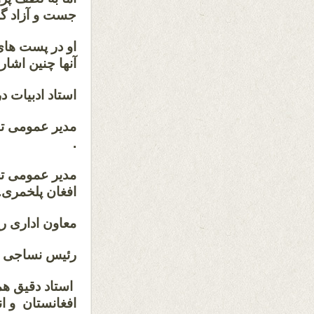
جست و آزاد گر
او در پست های
آنها چنین اشار
استاد ادبیات د
مدیر عمومی تف
.
مدیر عمومی ت
افغان پلخمری.
معاون اداری ر
رئیس نساجی اف
افغانستان و ان