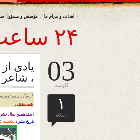
اهداف و مرام ما
مؤسس و مسؤول سا
۲۴ ساعت
03
یادی از 
، شاعر 
آگوست
ارسال شده توسط admin د
۱
هنرمندان.
(
هفدهمین سال نشرا
دیدگاه
تاریخ نشر :
یکشنبه
2