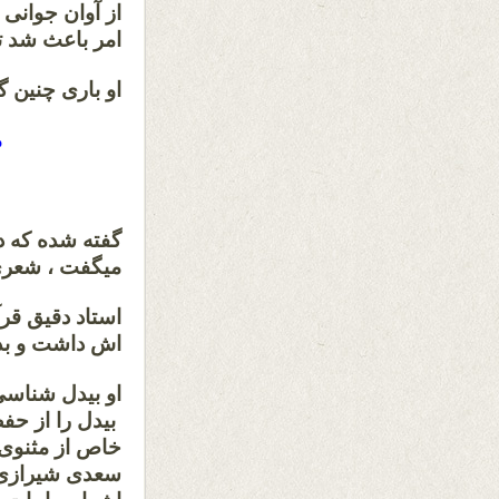
از آوان جوانی
امر باعث شد ت
او باری چنین گف
م
گفته شده که د
میگفت ، شعری 
استاد دقیق قر
اش داشت و بدو
او بیدل شناسی 
بیدل را از حف
خاص از مثنوی 
سعدی شیرازی ،