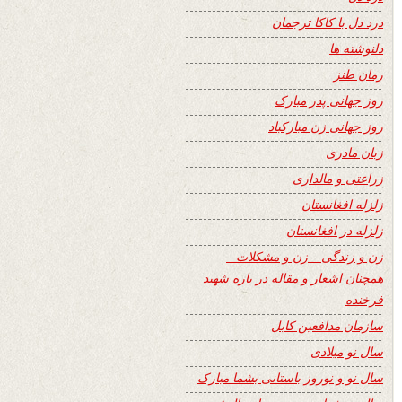
درد دل با کاکا ترجمان
دلنوشته ها
رمان طنز
روز جهانی پدر مبارک
روز جهانی زن مبارکباد
زبان مادری
زراعتی و مالداری
زلزله افغانستان
زلزله در افغانستان
زن و زندگی – زن و مشکلات –
همچنان اشعار و مقاله در باره شهید
فرخنده
سازمان مدافعین کابل
سال نو میلادی
سال نو و نوروز باستانی بشما مبارک