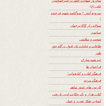
سالروز شهادت حضرت امیرالمؤمنین
علی (ع)
سروده آتش { سوگنامه شهید فرخنده
}
سولاتی از کاکا ترجمان
سیاسی
صحت و سلامتی
طاعات و عبادات تان قبول درگاه حق
طنز
عید همه مبارک
فراخوان ها
فرهنگ کتاب و کتابخوانی٬
فرهنگ مردم
کارتون های عتیق شاهد
کتاب هزار و یک حکایت ادبی تاریخی
کمپاین تفکرُ تحریر و عمل