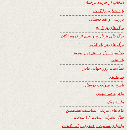
انتخاب از جریده ترجمان
باید حقایق را گفت
بررسی و نقد داستان
برگ های از تاریخ
برگ های از تاریخ و یادی از فرهیختگان
برگ های از یک کتاب
بمناسبت بهار ، سال نو و نوروز
باستانی
بمناسبت روز جهانی مادر
به یاد پدر
پاسخ به سوالات دوستان
پیام به هم میهنان
پیام تبریک
پیام های تبریکی بمناسبت هفدهمین
سال نشراتی سایت ۲۴ ساعت
پیامها ی تسلیت و همدری و اعـــلانا ت