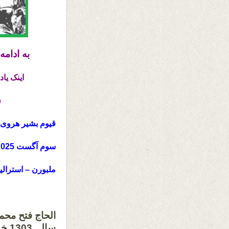
به ادام
اینک
یاد
ش
قیوم بشیر هروی
سوم آگست 2025 میلادی
ملبورن – استرالیا
سال