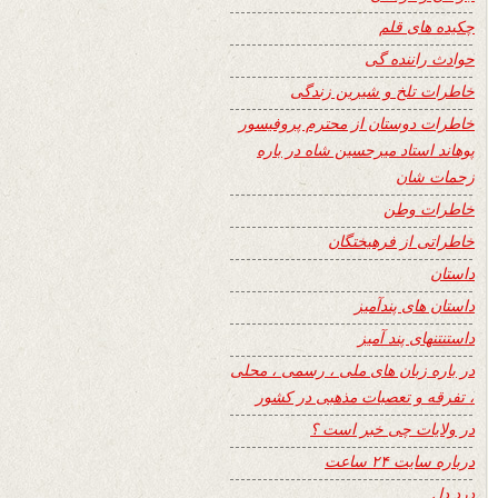
چکیده های قلم
حوادث راننده گی
خاطرات تلخ و شیرین زندگی
خاطرات دوستان از محترم پروفیسور
پوهاند استاد میرحسین شاه در باره
زحمات شان
خاطرات وطن
خاطراتی از فرهیختگان
داستان
داستان های پندآمیز
داستنتنهای پند آمیز
در باره زبان های ملی ، رسمی ، محلی
، تفرقه و تعصبات مذهبی در کشور
در ولایات چی خبر است ؟
درباره سایت ۲۴ ساعت
درد دل