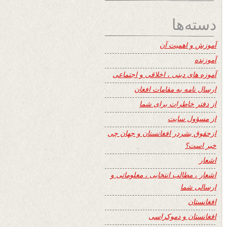
دسته‌ها
آموزش و اهمیت آن
آموزنده
آموزه های دینی ، اخلاقی و اجتماعی
ارسال نامه به مقامات افغان
از دفتر خاطرات برای شما
از مسؤول سایت
ازحقوق بشردر افغانستان و جهان چی
خبر است؟
اشعار
اشعار ، مطالب انتخابی ، معلوماتی و
ارسالی شما
افغانستان
افغانستان و دموکراسی