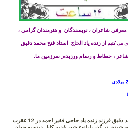
ه معرفی شاعران ، نویسندگان و هنرمندان گرامی ،
از زنده یاد الحاج استاد فتح محمد دقیق
ی می کنیم
اعر ، خطاط و رسام ورزیده ِ سرزمین ما.
الحاج فتح محمد دقیق فرزند زنده یاد حاجی فقیر احمد در 12 عقرب
 1303 خورشیدی در گذر بارانهء شهر قدیم کابل دیده به جهان