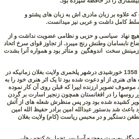
بیشماری را در حافظه سپرده بود.
که علاوه بر زبان مادری اش به زبان های پشتو و
سلط کامل داشت و عربی نیز میدانست.
هیچ نهاد سیاسی و حزبی و نظامی عضویت نداشت و از
ضاع نابسامان وطنش رنج میبرد. از تجاوز قوای سرخ اتحاد
مینش سخت اندوهگین و متأثر بود و همواره آنرا بشدت
چنانچه درسال 1358 خورشیدی درشهر پلخمری ولایت بغلان زمانیکه در
 های هنری از او دعوت شده بود تا یک اثر هنری خود را به
 موصوف تصویر ارزنده اییرا که قبلن روی آن کار نموده
ر روسها را در افغانستان همچون زنجیر اسارت بر گردن
ویر کشیده شده بود ودر پس منظرش شعله های از آتش
 باعث شد بدستور عبدالله امین برادر حفیظ الله امین
طغن دستگیر و در محبس ریاست (کام) ولایت بغلان
روردگار بصورت معجزه آسا پس تحمل شکنجه رهایی