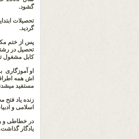
گشود.
تحصیلات ابتدا
گردید.
پس از ختم مکت
تحصیل در رشته
کابل مشغول تد
او آموزگاری بو
اش همه اطرافی
مستفید میشدند
زنده یاد فتح 
اسلامی و ادبی
در خطاطی و رس
یادگار گذاشت.