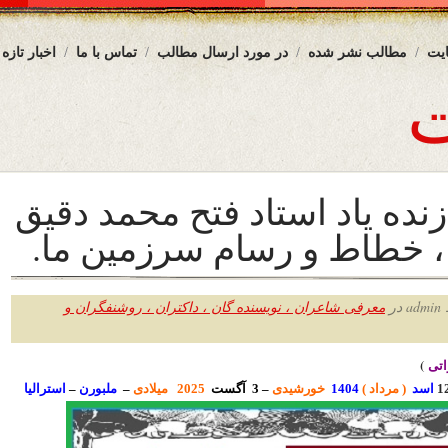
یت
مطالب نشر شده
در مورد ارسال مطالب
تماس با ما
اخبار تازه
زنده یاد استاد فتح محمد دقیق
، خطاط و رسام سرزمین ما.
ر
معرفی شاعران ، نویسنده گان ، داکتران ، روشنفگران و
ت
ی
)
1
اسد
( مرداد )
1404
خورشیدی
– 3 آگست
2025 میلادی
–
ملبورن
–
استرالیا