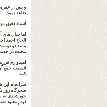
تقاعد نمود.
استاد دقیق دوب
اما سال های آخ
الحاج احمد اح
مانند دو دوست
محبت در خدمت
امیدوارم فرز
قسمت جمع آوری
کنند.
سرانجام این 
خورشیدی به س
دیدارِمعبود شت