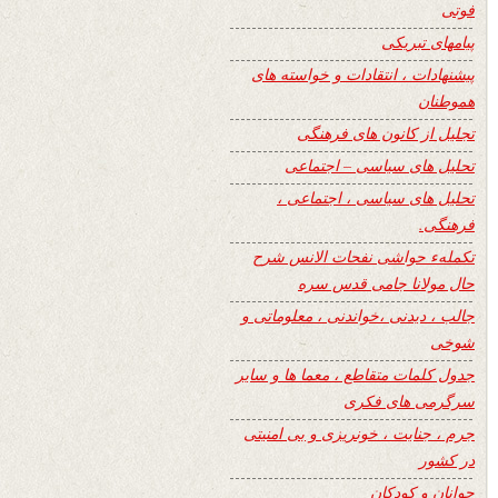
فوتی
پیامهای تبریکی
پیشنهادات ، انتقادات و خواسته های
هموطنان
تجلیل از کانون های فرهنگی
تحلیل های سیاسی – اجتماعی
تحلیل های سیاسی ، اجتماعی ،
فرهنگی.
تکملهء حواشی نفحات الانس شرح
حال مولانا جامی قدس سره
جالب ، دیدنی ،خواندنی ، معلوماتی و
شوخی
جدول کلمات متقاطع ، معما ها و سایر
سرگرمی های فکری
جرم ، جنایت ، خونریزی و بی امنیتی
در کشور
جوانان و کودکان