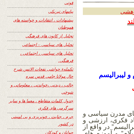
فوتی
وهشی
پیامهای تبریکی
پیشنهادات ، انتقادات و خواسته های
هموطنان
تجلیل از کانون های فرهنگی
تحلیل های سیاسی – اجتماعی
تحلیل های سیاسی ، اجتماعی ،
فرهنگی.
تکملهء حواشی نفحات الانس شرح
و لیبرالیسم
حال مولانا جامی قدس سره
جالب ، دیدنی ،خواندنی ، معلوماتی و
شوخی
جدول کلمات متقاطع ، معما ها و سایر
سرگرمی های فکری
های مدرن سیاسی و
جرم ، جنایت ، خونریزی و بی امنیتی
اد فکری، ارزشی و
در کشور
لیسم” در واقع از
لام” و آموزه های
جوانان و کودکان