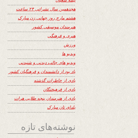
هجدهمین سال نشراتی ۲۴ ساعت
هشتم مارچ روز جهانی زن مبارک
هنرمندان موسیقی کشور
هنری و فرهنگی
ورزش
ویدیو ها
ویدیو های جالب دیدنی و شنیدنی
یاد بود از دانشمندان و فرهنگیان کشور
یادی از خاطرات گذشته
یادی از فرهیختگان
یادی از هنرمندان پنجه طلایی هرات
یلدای تان مبارک
نوشته‌های تازه