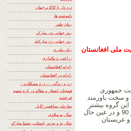
درد دل با کاکا ترجمان
دلنوشته ها
رمان طنز
روز جهانی پدر مبارک
روز جهانی زن مبارکباد
نیت ملی افغانستان
زبان مادری
زراعتی و مالداری
زلزله افغانستان
زلزله در افغانستان
زن و زندگی – زن و مشکلات –
لت جمهوری
همچنان اشعار و مقاله در باره شهید
 و سخت باورمند
فرخنده
 این گروه بیشتر
سازمان مدافعین کابل
محصول فرآیند های سیاسی دهه های 80 و 90 و در عین حال
سال نو میلادی
و عربستان
سال نو و نوروز باستانی بشما مبارک