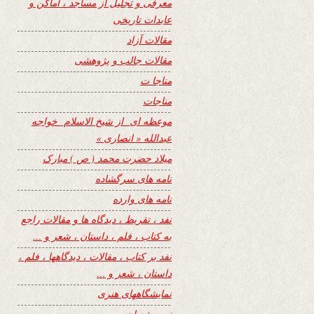
معرفی و تجلیل از مساجد ، اماکن و
عابدات تاریخی
مقالات آزاد
مقالات جالب و پژوهشی
مناجا ت
مناجات
موعظه ای از شیخ الاسلام خواجه
عبدالله « انصاری »
میلاد حضرت محمد ( ص ) مبارک
نامه های سرگشاده
نامه های وارده
نفد ، تقریظ ، دیدگاه ها و مقالات راجع
به کتاب ، فلم ، داستان ، شعر و …
نفد بر کتاب ، مقالات ، دیدگاهها ، فلم ،
داستان ، شعر و …
نمایشگاههای هنری
نیمه شعبان