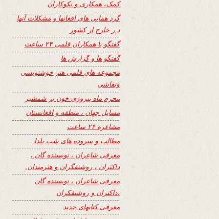
کمک، همکاری و نکوکاران
گرد همایی های افغانها و مشکلات آنها
د ر خارج از کشور
گفتگو با همکاران قلمی ۲۴ ساعت
گفتگو ها و گزارش ها
مجموعه های قلمی هنر خوشنویسی
ونقاشی
محرم ماه پیروزی خون بر شمشیر
مسایل جهان ، منطقه و افغانستان
مشاعره ۲۴ ساعت
مطالب و سروده های شب یلدا
معرفی شاعران ، نویسنده گان ،
داکتران ، روشنفگران و هنرمندان.
معرفی شاعران ، نویسنده گان
،داکتران و روشنفکران
معرفی کتابهای جدید