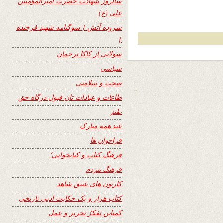
سالروز شهادت حضرت امیرالمؤمنین
علی (ع)
سروده آتش { سوگنامه شهید فرخنده
}
سولاتی از کاکا ترجمان
سیاسی
صحت و سلامتی
طاعات و عبادات تان قبول درگاه حق
طنز
عید همه مبارک
فراخوان ها
فرهنگ کتاب و کتابخوانی٬
فرهنگ مردم
کارتون های عتیق شاهد
کتاب هزار و یک حکایت ادبی تاریخی
کمپاین تفکرُ تحریر و عمل