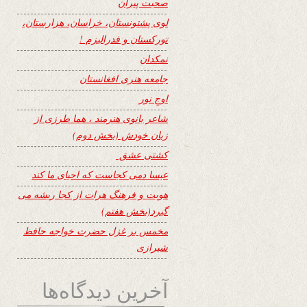
صحبت پیران
لوی پشتونستان، خراسان، هزارستان،
تورکستان و فدرالیزم !
نمکدان
جامعه هنری افغانستان
اوجِ نور
شاعر بانوی هنرمند ، هما طرزی از
زبان خودش (بخش دوم)
کشتی عشق
عیسا دمی کجاست که احیای ما کند
هویت و فرهنگ هرات از کجا ریشه می
گیرد(بخش هفتم)
مخمس بر غزل حضرت خواجه حافظ
شیرازی
آخرین دیدگاه‌ها