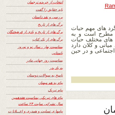
انتخاب از جریده ترجمان
Ram
باید حقایق را گفت
بررسی و نقد داستان
برگ های از تاریخ
گرد های مهم حیات
برگ های از تاریخ و یادی از فرهیختگان
ی مطرح است و به
ه های مختلف حیات
برگ های از یک کتاب
یانی و کلان دارد
بمناسبت بهار ، سال نو و نوروز
جتماعی و در حین
باستانی
بمناسبت روز جهانی مادر
به یاد پدر
پاسخ به سوالات دوستان
پیام به هم میهنان
پیام تبریک
پیام های تبریکی بمناسبت هفدهمین
سال نشراتی سایت ۲۴ ساعت
ان
پیامها ی تسلیت و همدری و اعـــلانا ت