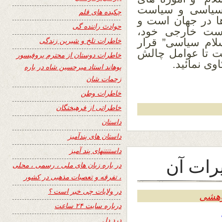
 سیاسی و سیاست
چکیده های قلم
ا در جهان است و
حوادث راننده گی
است خارجی خود،
خاطرات تلخ و شیرین زندگی
لام سیاسی” قرار
ست تا عوامل چالش
خاطرات دوستان از محترم پروفیسور
وی نمائید.
پوهاند استاد میرحسین شاه در باره
زحمات شان
خاطرات وطن
خاطراتی از فرهیختگان
داستان
داستان های پندآمیز
داستنتنهای پند آمیز
یرات آن
در باره زبان های ملی ، رسمی ، محلی
، تفرقه و تعصبات مذهبی در کشور
در ولایات چی خبر است ؟
وهشی
درباره سایت ۲۴ ساعت
درد دل