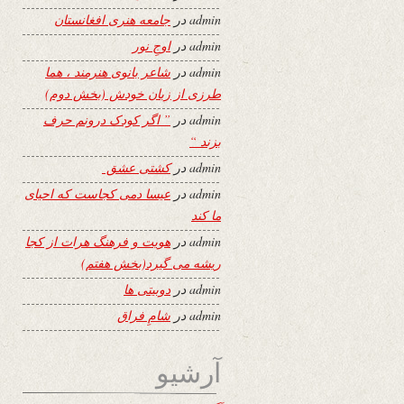
admin
در
جامعه هنری افغانستان
admin
در
اوجِ نور
admin
در
شاعر بانوی هنرمند ، هما
طرزی از زبان خودش (بخش دوم)
admin
در
” اگر کودک درونم حرف
بزند “
admin
در
کشتی عشق
admin
در
عیسا دمی کجاست که احیای
ما کند
admin
در
هویت و فرهنگ هرات از کجا
ریشه می گیرد(بخش هفتم)
admin
در
دوبیتی ها
admin
در
شامِ فراق
آرشیو