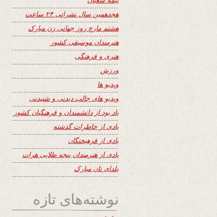
هجدهمین سال نشراتی ۲۴ ساعت
هشتم مارچ روز جهانی زن مبارک
هنرمندان موسیقی کشور
هنری و فرهنگی
ورزش
ویدیو ها
ویدیو های جالب دیدنی و شنیدنی
یاد بود از دانشمندان و فرهنگیان کشور
یادی از خاطرات گذشته
یادی از فرهیختگان
یادی از هنرمندان پنجه طلایی هرات
یلدای تان مبارک
نوشته‌های تازه