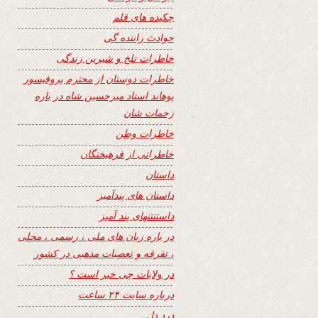
چکیده های قلم
حوادث راننده گی
خاطرات تلخ و شیرین زندگی
خاطرات دوستان از محترم پروفیسور
پوهاند استاد میرحسین شاه در باره
زحمات شان
خاطرات وطن
خاطراتی از فرهیختگان
داستان
داستان های پندآمیز
داستنتنهای پند آمیز
در باره زبان های ملی ، رسمی ، محلی
، تفرقه و تعصبات مذهبی در کشور
در ولایات چی خبر است ؟
درباره سایت ۲۴ ساعت
درد دل