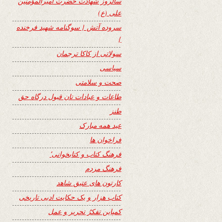
سالروز شهادت حضرت امیرالمؤمنین
علی (ع)
سروده آتش { سوگنامه شهید فرخنده
}
سولاتی از کاکا ترجمان
سیاسی
صحت و سلامتی
طاعات و عبادات تان قبول درگاه حق
طنز
عید همه مبارک
فراخوان ها
فرهنگ کتاب و کتابخوانی٬
فرهنگ مردم
کارتون های عتیق شاهد
کتاب هزار و یک حکایت ادبی تاریخی
کمپاین تفکرُ تحریر و عمل