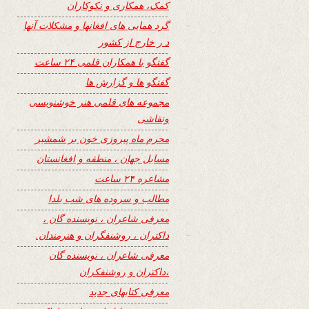
کمک، همکاری و نکوکاران
گرد همایی های افغانها و مشکلات آنها
د ر خارج از کشور
گفتگو با همکاران قلمی ۲۴ ساعت
گفتگو ها و گزارش ها
مجموعه های قلمی هنر خوشنویسی
ونقاشی
محرم ماه پیروزی خون بر شمشیر
مسایل جهان ، منطقه و افغانستان
مشاعره ۲۴ ساعت
مطالب و سروده های شب یلدا
معرفی شاعران ، نویسنده گان ،
داکتران ، روشنفگران و هنرمندان.
معرفی شاعران ، نویسنده گان
،داکتران و روشنفکران
معرفی کتابهای جدید