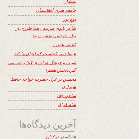
نمکدان
جامعه هنری افغانستان
اوجِ نور
شاعر بانوی هنرمند ، هما طرزی از
زبان خودش (بخش دوم)
کشتی عشق
عیسا دمی کجاست که احیای ما کند
هویت و فرهنگ هرات از کجا ریشه می
گیرد(بخش هفتم)
مخمس بر غزل حضرت خواجه حافظ
شیرازی
ساحلِ جان
شامِ فراق
آخرین دیدگاه‌ها
admin
در
نمکدان