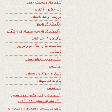
انتخاب از جریده ترجمان
باید حقایق را گفت
بررسی و نقد داستان
برگ های از تاریخ
برگ های از تاریخ و یادی از فرهیختگان
برگ های از یک کتاب
بمناسبت بهار ، سال نو و نوروز
باستانی
بمناسبت روز جهانی مادر
به یاد پدر
پاسخ به سوالات دوستان
پیام به هم میهنان
پیام تبریک
پیام های تبریکی بمناسبت هفدهمین
سال نشراتی سایت ۲۴ ساعت
پیامها ی تسلیت و همدری و اعـــلانا ت