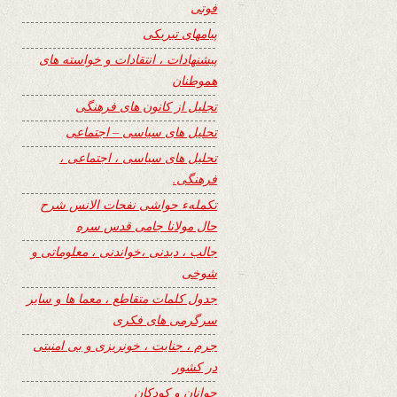
فوتی
پیامهای تبریکی
پیشنهادات ، انتقادات و خواسته های
هموطنان
تجلیل از کانون های فرهنگی
تحلیل های سیاسی – اجتماعی
تحلیل های سیاسی ، اجتماعی ،
فرهنگی.
تکملهء حواشی نفحات الانس شرح
حال مولانا جامی قدس سره
جالب ، دیدنی ،خواندنی ، معلوماتی و
شوخی
جدول کلمات متقاطع ، معما ها و سایر
سرگرمی های فکری
جرم ، جنایت ، خونریزی و بی امنیتی
در کشور
جوانان و کودکان