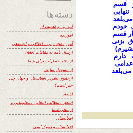
ر قسم
تنهایی
دسته‌ها
ی‌بلعد
ِ خودم
آموزش و اهمیت آن
ار قسم
آموزنده
ق بزنی
آموزه های دینی ، اخلاقی و اجتماعی
شیرم)
ارسال نامه به مقامات افغان
ت دارم
از دفتر خاطرات برای شما
اعدامی
از مسؤول سایت
ی‌بلعد
ازحقوق بشردر افغانستان و جهان چی
خبر است؟
اشعار
اشعار ، مطالب انتخابی ، معلوماتی و
ارسالی شما
افغانستان
افغانستان و دموکراسی