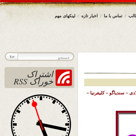
الب
تماس با ما
اخبار تازه
لینکهای مهم
اشتراک
خوراک RSS
 جمعه 6 دلو 1402 خورشیدی – 26 جنوری 2024 میلادی – سندیاگو – کلیفرنیا –