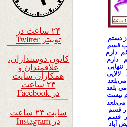
۲۴ ساعت در
توییتر Twitter
ز دستم
اب قسم
م دارم
کانون دوستداران،
م دارم
علاقمندان و
تنهایی
همکاران سایت
لالایی
می‌بلعد
۲۴ ساعت
 بلعد
در Facebook
م نیست
ی‌بلعد
یار قسم
سایت ۲۴ ساعت
ر قسم
در Instagram
ض آباد