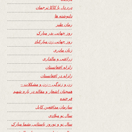
درد دل با کاکا ترجمان
دلنوشته ها
رمان طنز
روز جهانی پدر مبارک
روز جهانی زن مبارکباد
زبان مادری
زراعتی و مالداری
زلزله افغانستان
زلزله در افغانستان
زن و زندگی – زن و مشکلات –
همچنان اشعار و مقاله در باره شهید
فرخنده
سازمان مدافعین کابل
سال نو میلادی
سال نو و نوروز باستانی بشما مبارک