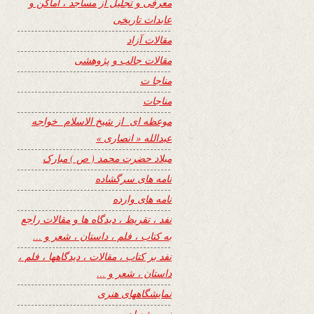
معرفی و تجلیل از مساجد ، اماکن و
عابدات تاریخی
مقالات آزاد
مقالات جالب و پژوهشی
مناجا ت
مناجات
موعظه ای از شیخ الاسلام خواجه
عبدالله « انصاری »
میلاد حضرت محمد ( ص ) مبارک
نامه های سرگشاده
نامه های وارده
نفد ، تقریظ ، دیدگاه ها و مقالات راجع
به کتاب ، فلم ، داستان ، شعر و …
نفد بر کتاب ، مقالات ، دیدگاهها ، فلم ،
داستان ، شعر و …
نمایشگاههای هنری
نیمه شعبان