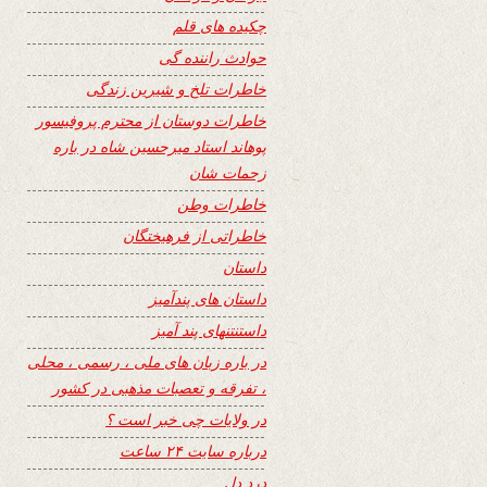
چکیده های قلم
حوادث راننده گی
خاطرات تلخ و شیرین زندگی
خاطرات دوستان از محترم پروفیسور
پوهاند استاد میرحسین شاه در باره
زحمات شان
خاطرات وطن
خاطراتی از فرهیختگان
داستان
داستان های پندآمیز
داستنتنهای پند آمیز
در باره زبان های ملی ، رسمی ، محلی
، تفرقه و تعصبات مذهبی در کشور
در ولایات چی خبر است ؟
درباره سایت ۲۴ ساعت
درد دل