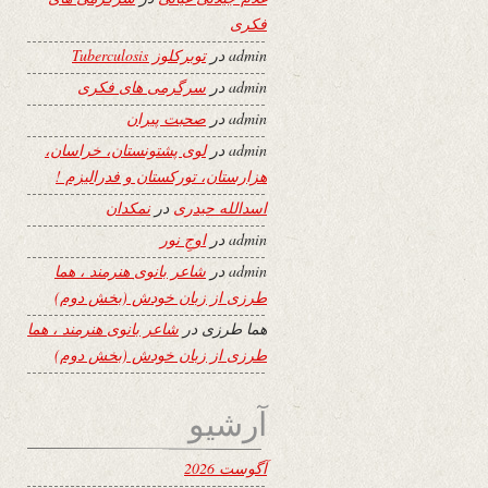
فکری
admin
در
توبرکلوز Tuberculosis
admin
در
سرگرمی های فکری
admin
در
صحبت پیران
admin
در
لوی پشتونستان، خراسان،
هزارستان، تورکستان و فدرالیزم !
اسدالله حیدری
در
نمکدان
admin
در
اوجِ نور
admin
در
شاعر بانوی هنرمند ، هما
طرزی از زبان خودش (بخش دوم)
هما طرزی
در
شاعر بانوی هنرمند ، هما
طرزی از زبان خودش (بخش دوم)
آرشیو
آگوست 2026