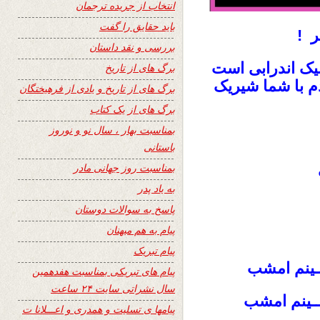
انتخاب از جریده ترجمان
باید حقایق را گفت
ر !
بررسی و نقد داستان
بیک اندرابی است
برگ های از تاریخ
دم با شما شیریک
برگ های از تاریخ و یادی از فرهیختگان
برگ های از یک کتاب
بمناسبت بهار ، سال نو و نوروز
باستانی
بمناسبت روز جهانی مادر
به یاد پدر
پاسخ به سوالات دوستان
پیام به هم میهنان
پیام تبریک
ــینم امشب
پیام های تبریکی بمناسبت هفدهمین
سال نشراتی سایت ۲۴ ساعت
ـــینم امشب
پیامها ی تسلیت و همدری و اعـــلانا ت