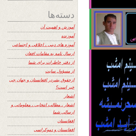
دسته‌ها
آموزش و اهمیت آن
آموزنده
آموزه های دینی ، اخلاقی و اجتماعی
ارسال نامه به مقامات افغان
از دفتر خاطرات برای شما
از مسؤول سایت
ازحقوق بشردر افغانستان و جهان چی
خبر است؟
اشعار
اشعار ، مطالب انتخابی ، معلوماتی و
ارسالی شما
افغانستان
افغانستان و دموکراسی