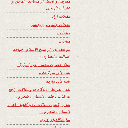
معرفی و تجلیل از مساجد ، اماکن و
عابدات تاریخی
مقالات آزاد
مقالات جالب و پژوهشی
مناجا ت
مناجات
موعظه ای از شیخ الاسلام خواجه
عبدالله « انصاری »
میلاد حضرت محمد ( ص ) مبارک
نامه های سرگشاده
نامه های وارده
نفد ، تقریظ ، دیدگاه ها و مقالات راجع
به کتاب ، فلم ، داستان ، شعر و …
نفد بر کتاب ، مقالات ، دیدگاهها ، فلم ،
داستان ، شعر و …
نمایشگاههای هنری
نیمه شعبان