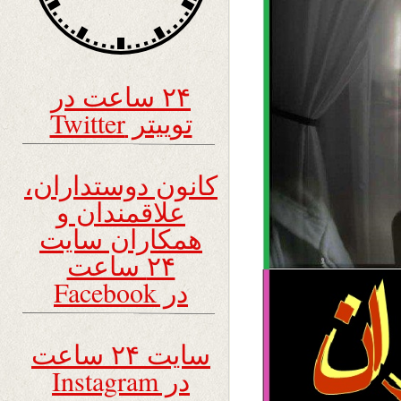
۲۴ ساعت در
توییتر Twitter
کانون دوستداران،
علاقمندان و
همکاران سایت
۲۴ ساعت
در Facebook
سایت ۲۴ ساعت
در Instagram