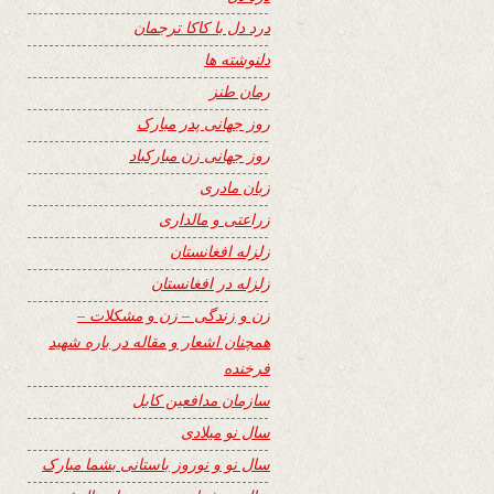
درد دل با کاکا ترجمان
دلنوشته ها
رمان طنز
روز جهانی پدر مبارک
روز جهانی زن مبارکباد
زبان مادری
زراعتی و مالداری
زلزله افغانستان
زلزله در افغانستان
زن و زندگی – زن و مشکلات –
همچنان اشعار و مقاله در باره شهید
فرخنده
سازمان مدافعین کابل
سال نو میلادی
سال نو و نوروز باستانی بشما مبارک