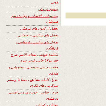
فوتی
پیامهای تبریکی
پیشنهادات ، انتقادات و خواسته های
هموطنان
تجلیل از کانون های فرهنگی
تحلیل های سیاسی – اجتماعی
تحلیل های سیاسی ، اجتماعی ،
فرهنگی.
تکملهء حواشی نفحات الانس شرح
حال مولانا جامی قدس سره
جالب ، دیدنی ،خواندنی ، معلوماتی و
شوخی
جدول کلمات متقاطع ، معما ها و سایر
سرگرمی های فکری
جرم ، جنایت ، خونریزی و بی امنیتی
در کشور
جوانان و کودکان