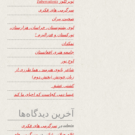
توبرکلوز Tuberculosis
سرگرمی های فکری
صحبت پیران
لوی پشتونستان، خراسان، هزارستان،
تورکستان و فدرالیزم !
نمکدان
جامعه هنری افغانستان
اوجِ نور
شاعر بانوی هنرمند ، هما طرزی از
زبان خودش (بخش دوم)
کشتی عشق
عیسا دمی کجاست که احیای ما کند
آخرین دیدگاه‌ها
admin
در
سرگرمی های فکری
غلام جیلانی غیاثی
در
سرگرمی های