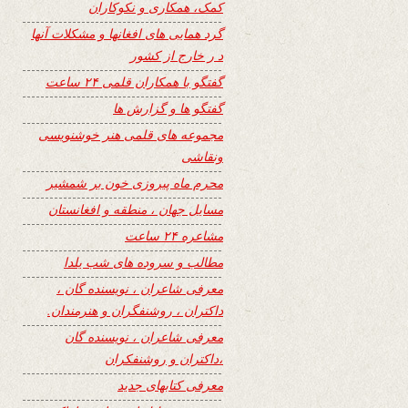
کمک، همکاری و نکوکاران
گرد همایی های افغانها و مشکلات آنها
د ر خارج از کشور
گفتگو با همکاران قلمی ۲۴ ساعت
گفتگو ها و گزارش ها
مجموعه های قلمی هنر خوشنویسی
ونقاشی
محرم ماه پیروزی خون بر شمشیر
مسایل جهان ، منطقه و افغانستان
مشاعره ۲۴ ساعت
مطالب و سروده های شب یلدا
معرفی شاعران ، نویسنده گان ،
داکتران ، روشنفگران و هنرمندان.
معرفی شاعران ، نویسنده گان
،داکتران و روشنفکران
معرفی کتابهای جدید