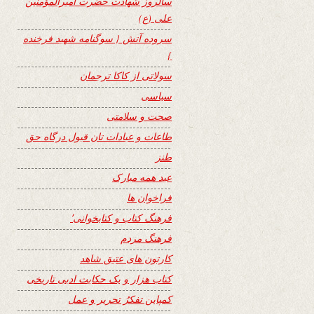
سالروز شهادت حضرت امیرالمؤمنین
علی (ع)
سروده آتش { سوگنامه شهید فرخنده
}
سولاتی از کاکا ترجمان
سیاسی
صحت و سلامتی
طاعات و عبادات تان قبول درگاه حق
طنز
عید همه مبارک
فراخوان ها
فرهنگ کتاب و کتابخوانی٬
فرهنگ مردم
کارتون های عتیق شاهد
کتاب هزار و یک حکایت ادبی تاریخی
کمپاین تفکرُ تحریر و عمل