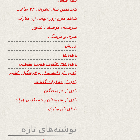
هجدهمین سال نشراتی ۲۴ ساعت
هشتم مارچ روز جهانی زن مبارک
هنرمندان موسیقی کشور
هنری و فرهنگی
ورزش
ویدیو ها
ویدیو های جالب دیدنی و شنیدنی
یاد بود از دانشمندان و فرهنگیان کشور
یادی از خاطرات گذشته
یادی از فرهیختگان
یادی از هنرمندان پنجه طلایی هرات
یلدای تان مبارک
نوشته‌های تازه