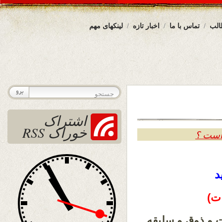
الب
تماس با ما
اخبار تازه
لینکهای مهم
اشتراک
خوراک RSS
 است ؟
د
ت)
 و ذوق و سلیقه