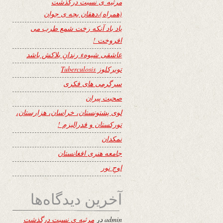
مرثیه ی نسبت درگذشت
(همراه)،دهقان بچه ی جوان
یاد باد آنکه رخت شمع طرب می
افروخت !
عاشقی شیوهء رندانِ بلاکش باشد
توبرکلوز Tuberculosis
سرگرمی های فکری
صحبت پیران
لوی پشتونستان، خراسان، هزارستان،
تورکستان و فدرالیزم !
نمکدان
جامعه هنری افغانستان
اوجِ نور
آخرین دیدگاه‌ها
admin
در
مرثیه ی نسبت درگذشت