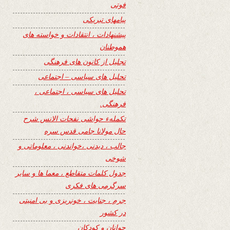
فوتی
پیامهای تبریکی
پیشنهادات ، انتقادات و خواسته های
هموطنان
تجلیل از کانون های فرهنگی
تحلیل های سیاسی – اجتماعی
تحلیل های سیاسی ، اجتماعی ،
فرهنگی.
تکملهء حواشی نفحات الانس شرح
حال مولانا جامی قدس سره
جالب ، دیدنی ،خواندنی ، معلوماتی و
شوخی
جدول کلمات متقاطع ، معما ها و سایر
سرگرمی های فکری
جرم ، جنایت ، خونریزی و بی امنیتی
در کشور
جوانان و کودکان