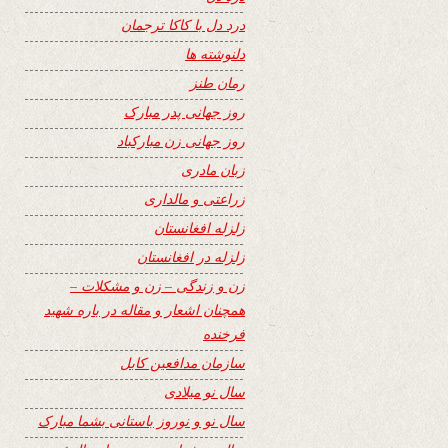
درد دل با کاکا ترجمان
دلنوشته ها
رمان طنز
روز جهانی پدر مبارک
روز جهانی زن مبارکباد
زبان مادری
زراعتی و مالداری
زلزله افغانستان
زلزله در افغانستان
زن و زندگی – زن و مشکلات –
همچنان اشعار و مقاله در باره شهید
فرخنده
سازمان مدافعین کابل
سال نو میلادی
سال نو و نوروز باستانی بشما مبارک