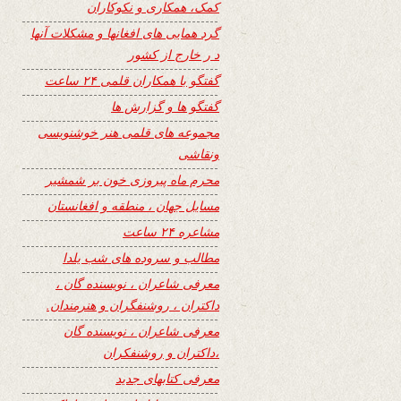
کمک، همکاری و نکوکاران
گرد همایی های افغانها و مشکلات آنها
د ر خارج از کشور
گفتگو با همکاران قلمی ۲۴ ساعت
گفتگو ها و گزارش ها
مجموعه های قلمی هنر خوشنویسی
ونقاشی
محرم ماه پیروزی خون بر شمشیر
مسایل جهان ، منطقه و افغانستان
مشاعره ۲۴ ساعت
مطالب و سروده های شب یلدا
معرفی شاعران ، نویسنده گان ،
داکتران ، روشنفگران و هنرمندان.
معرفی شاعران ، نویسنده گان
،داکتران و روشنفکران
معرفی کتابهای جدید