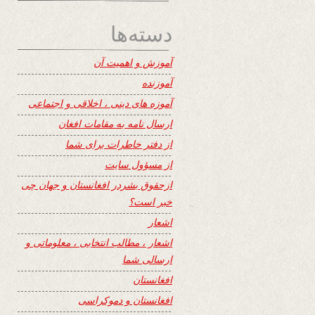
دسته‌ها
آموزش و اهمیت آن
آموزنده
آموزه های دینی ، اخلاقی و اجتماعی
ارسال نامه به مقامات افغان
از دفتر خاطرات برای شما
از مسؤول سایت
ازحقوق بشردر افغانستان و جهان چی
خبر است؟
اشعار
اشعار ، مطالب انتخابی ، معلوماتی و
ارسالی شما
افغانستان
افغانستان و دموکراسی