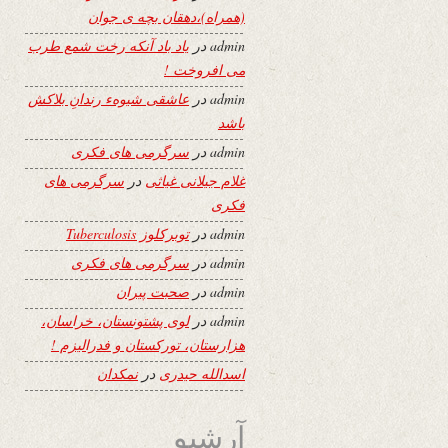
(همراه)،دهقان بچه ی جوان
admin
در
یاد باد آنکه رخت شمع طرب
می افروخت !
admin
در
عاشقی شیوهء رندانِ بلاکش
باشد
admin
در
سرگرمی های فکری
غلام جیلانی غیاثی
در
سرگرمی های
فکری
admin
در
توبرکلوز Tuberculosis
admin
در
سرگرمی های فکری
admin
در
صحبت پیران
admin
در
لوی پشتونستان، خراسان،
هزارستان، تورکستان و فدرالیزم !
اسدالله حیدری
در
نمکدان
آرشیو