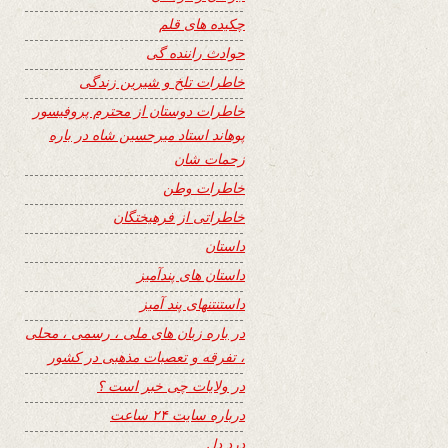
چکیده های قلم
حوادث راننده گی
خاطرات تلخ و شیرین زندگی
خاطرات دوستان از محترم پروفیسور
پوهاند استاد میرحسین شاه در باره
زحمات شان
خاطرات وطن
خاطراتی از فرهیختگان
داستان
داستان های پندآمیز
داستنتنهای پند آمیز
در باره زبان های ملی ، رسمی ، محلی
، تفرقه و تعصبات مذهبی در کشور
در ولایات چی خبر است ؟
درباره سایت ۲۴ ساعت
درد دل