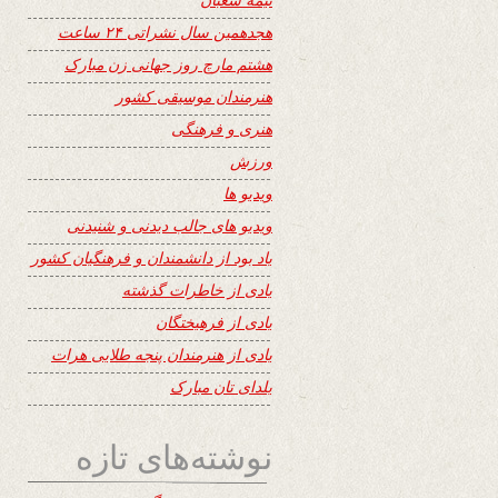
هجدهمین سال نشراتی ۲۴ ساعت
هشتم مارچ روز جهانی زن مبارک
هنرمندان موسیقی کشور
هنری و فرهنگی
ورزش
ویدیو ها
ویدیو های جالب دیدنی و شنیدنی
یاد بود از دانشمندان و فرهنگیان کشور
یادی از خاطرات گذشته
یادی از فرهیختگان
یادی از هنرمندان پنجه طلایی هرات
یلدای تان مبارک
نوشته‌های تازه