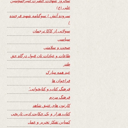
سالروز شهادت حضرت امیرالمؤمنین
علی (ع)
سروده آتش { سوگنامه شهید فرخنده
}
سولاتی از کاکا ترجمان
سیاسی
صحت و سلامتی
طاعات و عبادات تان قبول درگاه حق
طنز
عید همه مبارک
فراخوان ها
فرهنگ کتاب و کتابخوانی٬
فرهنگ مردم
کارتون های عتیق شاهد
کتاب هزار و یک حکایت ادبی تاریخی
کمپاین تفکرُ تحریر و عمل