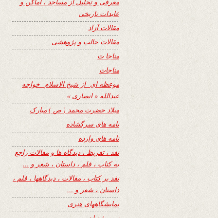
معرفی و تجلیل از مساجد ، اماکن و
عابدات تاریخی
مقالات آزاد
مقالات جالب و پژوهشی
مناجا ت
مناجات
موعظه ای از شیخ الاسلام خواجه
عبدالله « انصاری »
میلاد حضرت محمد ( ص ) مبارک
نامه های سرگشاده
نامه های وارده
نفد ، تقریظ ، دیدگاه ها و مقالات راجع
به کتاب ، فلم ، داستان ، شعر و …
نفد بر کتاب ، مقالات ، دیدگاهها ، فلم ،
داستان ، شعر و …
نمایشگاههای هنری
نیمه شعبان