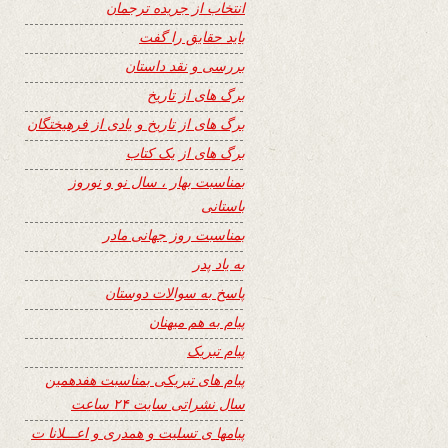
انتخاب از جریده ترجمان
باید حقایق را گفت
بررسی و نقد داستان
برگ های از تاریخ
برگ های از تاریخ و یادی از فرهیختگان
برگ های از یک کتاب
بمناسبت بهار ، سال نو و نوروز
باستانی
بمناسبت روز جهانی مادر
به یاد پدر
پاسخ به سوالات دوستان
پیام به هم میهنان
پیام تبریک
پیام های تبریکی بمناسبت هفدهمین
سال نشراتی سایت ۲۴ ساعت
پیامها ی تسلیت و همدری و اعـــلانا ت